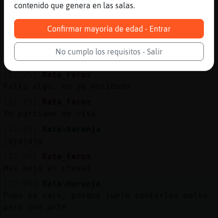
jajajajajajajajajaaja ya vale
contenido que genera en las salas.
[22:25]
Rata_Feroz
Confirmar mayoría de edad - Entrar
Si
[22:25]
Rata_Feroz
No cumplo los requisitos - Salir
Le d3ciamos
[22:25]
Rata_Feroz
Falta algo, no se entidndo
[22:25]
Rata_Feroz
Yo partiame de risa
[22:25]
Rata\Naranja
jajajaja
[22:26]
Rata_Feroz
Mas majo el chaval
[22:26]
Rata\Naranja
Pues es raro, porque suele contarlos malos
pero con arte