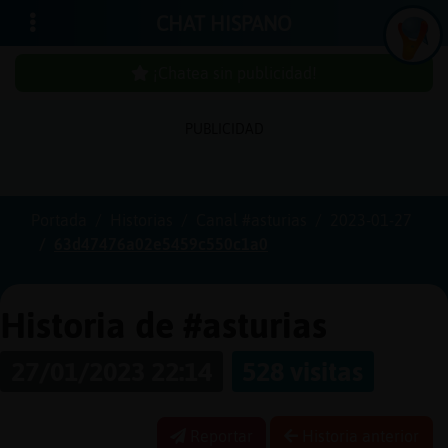
CHAT HISPANO
¡Chatea sin publicidad!
PUBLICIDAD
Iniciar
sesión
Portada
Historias
Canal #asturias
2023-01-27
63d47476a02e5459c550c1a0
¡Chatea
sin
publici
Historia de #asturias
27/01/2023 22:14
528 visitas
Crear
una
Reportar
Historia anterior
cuenta