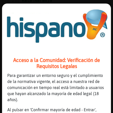
[22:23]
Rata\Naranja
Ves como el quiero estaba disperso, se nos
ha ido para el telegram
[22:23]
Rata_Feroz
Algunos de peon no los entendimos
[22:23]
Rata_Feroz
Pero nos reoamos igual
[22:23]
Rata\Naranja
uuyss es que contanto chistes uuufff
Acceso a la Comunidad: Verificación de
[22:23]
Rata_Feroz
Requisitos Legales
Jajaja
Para garantizar un entorno seguro y el cumplimiento
[22:23]
Rata_Feroz
de la normativa vigente, el acceso a nuestra red de
Probin
comunicación en tiempo real está limitado a usuarios
[22:24]
Rata_Feroz
que hayan alcanzado la mayoría de edad legal (18
Ponia voluntad
años).
[22:24]
Rata\Naranja
Al pulsar en 'Confirmar mayoría de edad - Entrar',
Tiene a veces un humor un tanto peculiar