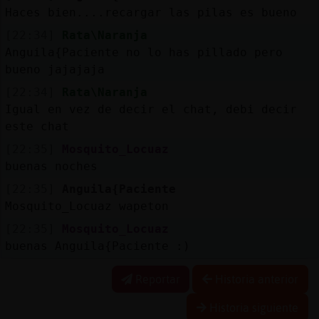
Haces bien....recargar las pilas es bueno
[22:34]
Rata\Naranja
Anguila{Paciente no lo has pillado pero
bueno jajajaja
[22:34]
Rata\Naranja
Igual en vez de decir el chat, debi decir
este chat
[22:35]
Mosquito_Locuaz
buenas noches
[22:35]
Anguila{Paciente
Mosquito_Locuaz wapeton
[22:35]
Mosquito_Locuaz
buenas Anguila{Paciente :)
Reportar
Historia anterior
Historia siguiente