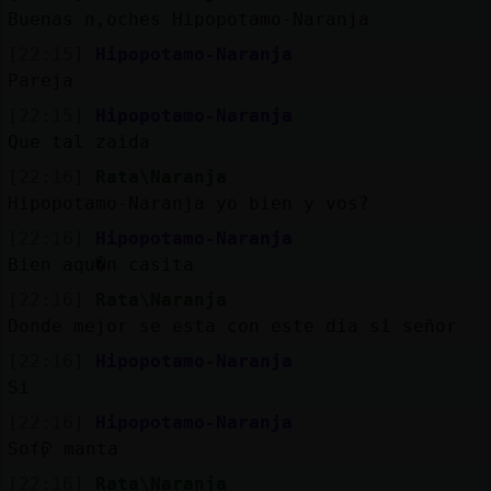
Mis
Buenas n,oches Hipopotamo-Naranja
blogs
[22:15]
Hipopotamo-Naranja
Pareja
[22:15]
Hipopotamo-Naranja
Mis
Que tal zaida
foros
[22:16]
Rata\Naranja
Hipopotamo-Naranja yo bien y vos?
[22:16]
Hipopotamo-Naranja
Registr
Bien aqu�n casita
un
[22:16]
Rata\Naranja
canal
Donde mejor se esta con este dia si señor
[22:16]
Hipopotamo-Naranja
Si
Más
[22:16]
Hipopotamo-Naranja
gestion
Sofᠹ manta
[22:16]
Rata\Naranja