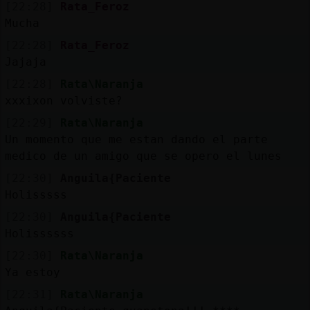
[22:28]
Rata_Feroz
Mucha
[22:28]
Rata_Feroz
Jajaja
[22:28]
Rata\Naranja
xxxixon volviste?
[22:29]
Rata\Naranja
Un momento que me estan dando el parte
medico de un amigo que se opero el lunes
[22:30]
Anguila{Paciente
Holisssss
[22:30]
Anguila{Paciente
Holissssss
[22:30]
Rata\Naranja
Ya estoy
[22:31]
Rata\Naranja