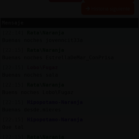
Historia siguiente
Mensaje
Reserva
[22:14]
Rata\Naranja
alias
Buenas noches jovenncit33a
[22:15]
Rata\Naranja
Buenas noches EstrellaDeMar_ConPrisa
Actuali
[22:15]
Lobo\Fugaz
contras
Buenas noches sala
[22:15]
Rata\Naranja
Buens noches Lobo\Fugaz
Actuali
[22:15]
Hipopotamo-Naranja
IP
Buenas desde.mieres
virtual
[22:15]
Hipopotamo-Naranja
Que tal
[22:15]
Rata\Naranja