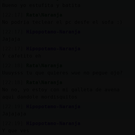
Bueno yo estufita y batita
[22:17]
Rata\Naranja
No podria teclear el pc desfe el sofa :)
[22:17]
Hipopotamo-Naranja
Jajaja
[22:17]
Hipopotamo-Naranja
Y cafetito eh
[22:18]
Rata\Naranja
Uuuysss tu que quieres wue no pegue ojo?
[22:18]
Rata\Naranja
No no, yo estoy con mi galleta de avena
aqui dandole mordisquitos
[22:19]
Hipopotamo-Naranja
Jajajaja
[22:19]
Hipopotamo-Naranja
Y que ves