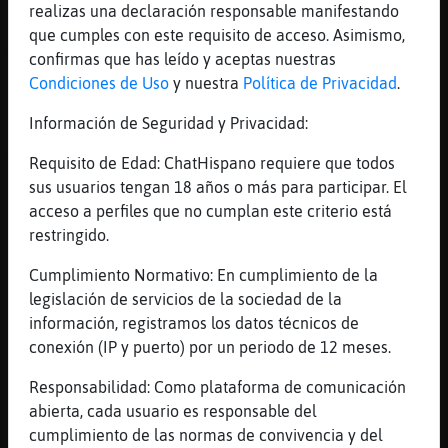
realizas una declaración responsable manifestando
[22:24]
Rata\Naranja
que cumples con este requisito de acceso. Asimismo,
Ah si si, pero otra cosa es que se los
confirmas que has leído y aceptas nuestras
pillemos, los chistes digo
Condiciones de Uso
y nuestra
Política de Privacidad
.
[22:24]
Rata\Naranja
Información de Seguridad y Privacidad:
Ultimo intento ... buenas noches
Absolut_Man
Requisito de Edad: ChatHispano requiere que todos
[22:24]
Cobaya-Respetable
sus usuarios tengan 18 años o más para participar. El
[Rata\Naranja] tormentaaa
acceso a perfiles que no cumplan este criterio está
restringido.
[22:24]
Rata_Feroz
No los pillabamos
Cumplimiento Normativo: En cumplimiento de la
[22:24]
Rata_Feroz
legislación de servicios de la sociedad de la
Pero daba igual
información, registramos los datos técnicos de
conexión (IP y puerto) por un periodo de 12 meses.
[22:24]
Rata_Feroz
Nos reiamos
Responsabilidad: Como plataforma de comunicación
[22:25]
Rata\Naranja
abierta, cada usuario es responsable del
Si si, con solo leer sus
cumplimiento de las normas de convivencia y del