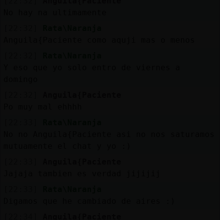
[22:32]
Anguila{Paciente
No hay na ultimamente
[22:32]
Rata\Naranja
Anguila{Paciente como aquji mas o menos
[22:32]
Rata\Naranja
Y eso que yo solo entro de viernes a
domingo
[22:32]
Anguila{Paciente
Po muy mal ehhhh
[22:33]
Rata\Naranja
No no Anguila{Paciente asi no nos saturamos
mutuamente el chat y yo :)
[22:33]
Anguila{Paciente
Jajaja tambien es verdad jijijij
[22:33]
Rata\Naranja
Digamos que he cambiado de aires :)
[22:34]
Anguila{Paciente