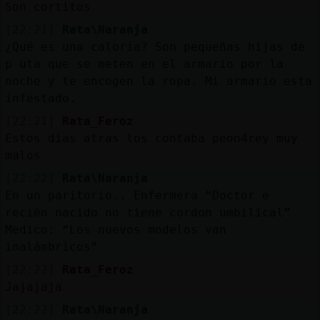
Son cortitos
[22:21]
Rata\Naranja
¿Qué es una caloría? Son pequeñas hijas de
p uta que se meten en el armario por la
noche y te encogen la ropa. Mi armario esta
infestado.
[22:21]
Rata_Feroz
Estos dias atras los contaba peon4rey muy
malos
[22:22]
Rata\Naranja
En un paritorio.. Enfermera “Doctor e
recién nacido no tiene cordon umbilical”
Medico: “Los nuevos modelos van
inalámbricos”
[22:22]
Rata_Feroz
Jajajaja
[22:22]
Rata\Naranja