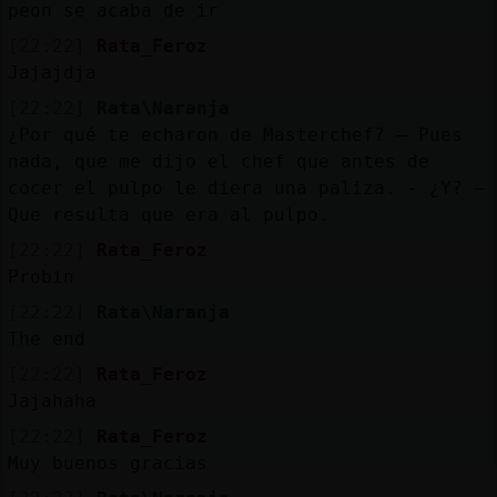
peon se acaba de ir
[22:22]
Rata_Feroz
Jajajdja
[22:22]
Rata\Naranja
¿Por qué te echaron de Masterchef? – Pues
nada, que me dijo el chef que antes de
cocer el pulpo le diera una paliza. - ¿Y? –
Que resulta que era al pulpo.
[22:22]
Rata_Feroz
Probin
[22:22]
Rata\Naranja
The end
[22:22]
Rata_Feroz
Jajahaha
[22:22]
Rata_Feroz
Muy buenos gracias