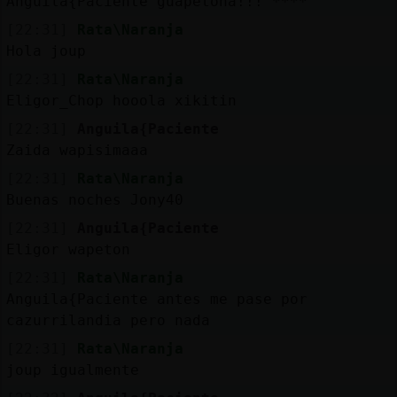
Anguila{Paciente guapetona!!! ****
[22:31]
Rata\Naranja
Hola joup
[22:31]
Rata\Naranja
Eligor_Chop hooola xikitin
[22:31]
Anguila{Paciente
Zaida wapisimaaa
[22:31]
Rata\Naranja
Buenas noches Jony40
[22:31]
Anguila{Paciente
Eligor wapeton
[22:31]
Rata\Naranja
Anguila{Paciente antes me pase por
cazurrilandia pero nada
[22:31]
Rata\Naranja
joup igualmente