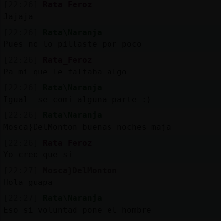
[22:26]
Rata_Feroz
Jajaja
[22:26]
Rata\Naranja
Pues no lo pillaste por poco
[22:26]
Rata_Feroz
Pa mi que le faltaba algo
[22:26]
Rata\Naranja
Igual se comi alguna parte :)
[22:26]
Rata\Naranja
Mosca}DelMonton buenas noches maja
[22:26]
Rata_Feroz
Yo creo que si
[22:27]
Mosca}DelMonton
Hola guapa
[22:27]
Rata\Naranja
Eso si voluntad pone el hombre