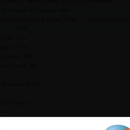
morometro Raton_Tenaz Gallina\SinRespeto
 la estuve bicheando ayer
 amorómetro para Raton_Tenaz y Gallina\SinRes
or : 67%
istad: 66%
abajo: 59%
nfianza: 42%
tabilidad: 36%
s
rra borra borra
s
ora traduce
s?
s es borrar pantalla en basic y msdos