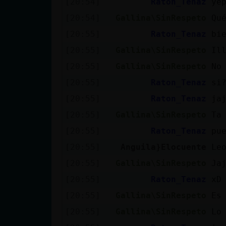
[20:54]
Raton_Tenaz
ye
Mis blogs
[20:54]
Gallina\SinRespeto
Qu
[20:55]
Raton_Tenaz
bi
Mis foros
[20:55]
Gallina\SinRespeto
Il
[20:55]
Gallina\SinRespeto
No
[20:55]
Raton_Tenaz
si
Registrar
[20:55]
Raton_Tenaz
ja
un canal
[20:55]
Gallina\SinRespeto
Ta
[20:55]
Raton_Tenaz
pu
[20:55]
Anguila}Elocuente
Le
Más
[20:55]
Gallina\SinRespeto
Ja
gestiones
[20:55]
Raton_Tenaz
xD
[20:55]
Gallina\SinRespeto
Es
[20:55]
Gallina\SinRespeto
Lo