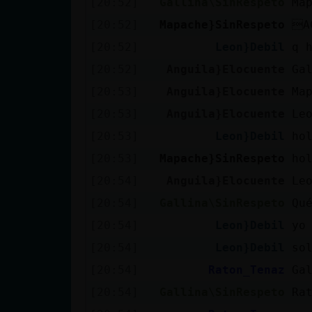
[20:52]
Gallina\SinRespeto
Ma
cuenta
[20:52]
Mapache}SinRespeto
A
[20:52]
Leon}Debil
q 
[20:52]
Anguila}Elocuente
Ga
Reservar
[20:53]
Anguila}Elocuente
Ma
alias
[20:53]
Anguila}Elocuente
Le
[20:53]
Leon}Debil
ho
Actualizar
[20:53]
Mapache}SinRespeto
ho
contraseña
[20:54]
Anguila}Elocuente
Le
[20:54]
Gallina\SinRespeto
Qu
[20:54]
Leon}Debil
yo
Actualizar
[20:54]
Leon}Debil
so
IP virtual
[20:54]
Raton_Tenaz
Ga
[20:54]
Gallina\SinRespeto
Ra