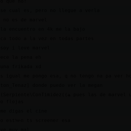
eo que no!
 se cual es, pero no llegue a verla
a no es de marvel
 la encuentro en 4k me la bajo
sca todo a la vez en todas partes
 soy i love marvel
rece la pena eh
 una frikada xd
es igual me pongo esa, q no tengo na pa ver h
aton_Tenaz] donde puedo ver la megan
rpiente\ConTimidez((ھ pues las de marvel ultimamente son
go flojas
 me digas el cine
ro estᠥn ts screener esa
 ve muy mal