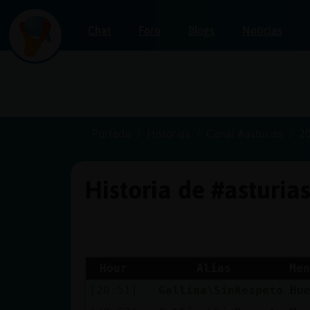
Chat
Foro
Blogs
Noticias
Iniciar
sesión
Portada
Historias
Canal #asturias
2
Historia de #asturia
¡Chatea
sin
publicidad!
Hour
Alias
Men
[20:51]
Gallina\SinRespeto
Bu
Crear
una