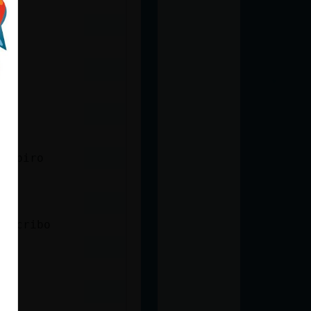
vampiro
 escribo