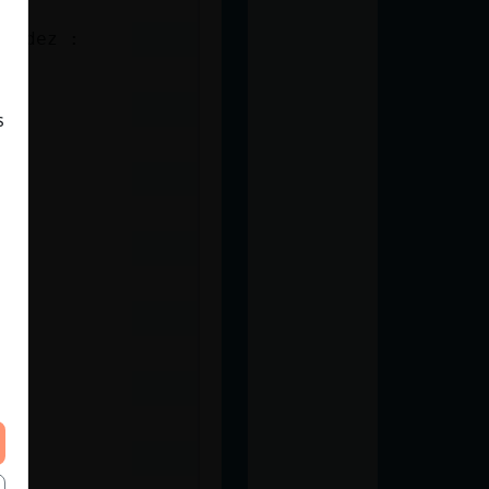
imidez :
s