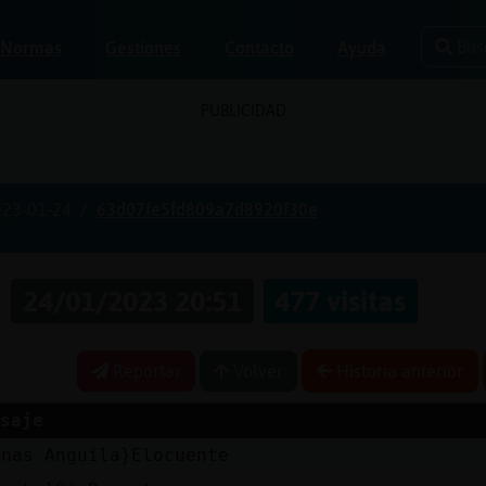
Bus
Normas
Gestiones
Contacto
Ayuda
PUBLICIDAD
023-01-24
63d07fe5fd809a7d8920f30e
s
24/01/2023 20:51
477 visitas
Reportar
Volver
Historia anterior
saje
enas Anguila}Elocuente