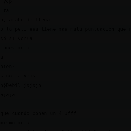
p yep
é ta
en, acabo de llegar
lo la peli esa tiene más mala puntuación que 
 sé si verla!
? pues mola
ja
 bien?
es no la veas
on}Debil jajaja
jajaja
 que cuando ponen un 4 ufff
 mismo mola