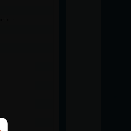
peto :