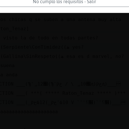
tᠥntretenida
No cumplo los requisitos - Salir
rate el trailer
dos chicas q se suben a una antena muy alta
aton_Tenaz]
s visto la de todo en todas partes?
><((Serpiente\ConTimidez((ھ yes?
><((Gallina\SinRespeto((ھ esa es d marvel, no?
 suena
da anda
ACTION ___(Ϡ'׮؃12(Ϡ'׮؃10 \ / خקԯ)خקԯ)___
CTION ___( ***( ***** Raton_Tenaz ***** )***
ACTION ___(_خקԃ12(_خק'ԃ10 V `''׮؟)`'׮؟)___
aaaaaaaaaaaaaaaaaaaaa
*