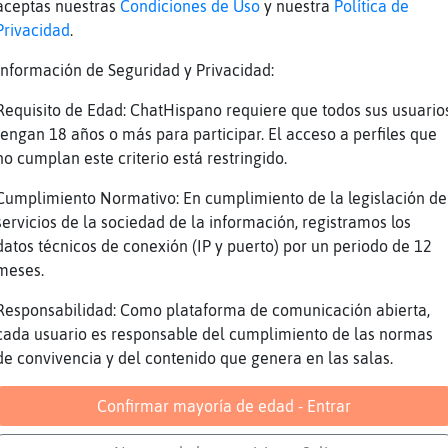
aceptas nuestras
Condiciones de Uso
y nuestra
Política de
Privacidad
.
 amorómetro para Raton_Tenaz y Serpiente\ConT
or : 99%
Información de Seguridad y Privacidad:
istad: 66%
Requisito de Edad: ChatHispano requiere que todos sus usuario
abajo: 8%
tengan 18 años o más para participar. El acceso a perfiles que
no cumplan este criterio está restringido.
nfianza: 3%
tabilidad: 69%
Cumplimiento Normativo: En cumplimiento de la legislación de
servicios de la sociedad de la información, registramos los
ton_Tenaz digo ya verás que será coreana
datos técnicos de conexión (IP y puerto) por un periodo de 12
uyuy
meses.
í hay temita eh
Responsabilidad: Como plataforma de comunicación abierta,
 99!
cada usuario es responsable del cumplimiento de las normas
si, ye koreana
de convivencia y del contenido que genera en las salas.
bían algunas series molonas
Confirmar mayoría de edad - Entrar
ra pelis q vi ultimamente la de fail