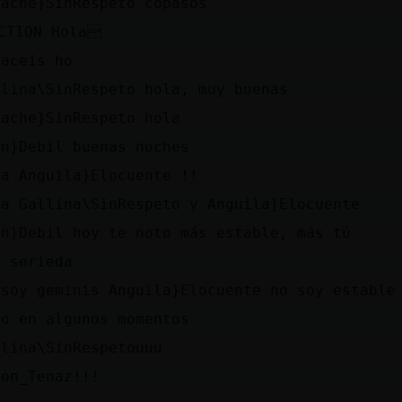
pache}SinRespeto copasos
CTION Hola
haceis ho
llina\SinRespeto hola, muy buenas
pache}SinRespeto hola
on}Debil buenas noches
la Anguila}Elocuente !!
la Gallina\SinRespeto y Anguila}Elocuente
on}Debil hoy te noto más estable, más tú
é serieda
 soy geminis Anguila}Elocuente no soy estable
lo en algunos momentos
llina\SinRespetouuu
ton_Tenaz!!!