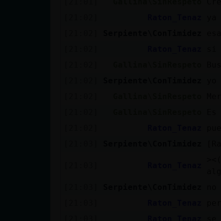
[21:01]
Gallina\SinRespeto
Cr
[21:02]
Raton_Tenaz
ya
[21:02]
Serpiente\ConTimidez
es
[21:02]
Raton_Tenaz
si
[21:02]
Gallina\SinRespeto
Bu
[21:02]
Serpiente\ConTimidez
yo
[21:02]
Gallina\SinRespeto
Me
[21:02]
Gallina\SinRespeto
Es
[21:02]
Raton_Tenaz
pu
[21:03]
Serpiente\ConTimidez
[R
><((Se
[21:03]
Raton_Tenaz
al
[21:03]
Serpiente\ConTimidez
no
[21:03]
Raton_Tenaz
pe
[21:03]
Raton_Tenaz
se