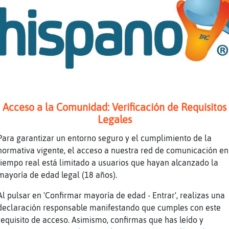
pache}SinRespeto te pagan por teclear
jaja joder
jame de informática
 digo otra peli chuli?
ndstruck
ga la apunto
 qué va?
Acceso a la Comunidad: Verificación de Requisitos
es la otra es un remake de entrevista con el 
Legales
 una japonesada windstruck
Para garantizar un entorno seguro y el cumplimiento de la
 dramon
normativa vigente, el acceso a nuestra red de comunicación en
tiempo real está limitado a usuarios que hayan alcanzado la
allina\SinRespeto] me pagan por cad letra que
mayoría de edad legal (18 años).
pache}SinRespeto jajaja sieso manip
Al pulsar en 'Confirmar mayoría de edad - Entrar', realizas una
nio
declaración responsable manifestando que cumples con este
morometro Raton_Tenaz Serpiente\ConTimidez
requisito de acceso. Asimismo, confirmas que has leído y