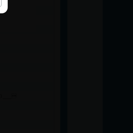
 )___