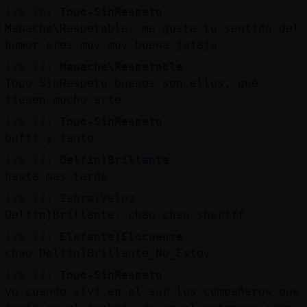
[20:26]
Topo-SinRespeto
Mapache\Respetable: me gusta tu sentido del
humor eres muy muy buena jajaja
[20:27]
Mapache\Respetable
Topo-SinRespeto buenos son ellos, qué
tienen mucho arte
[20:27]
Topo-SinRespeto
bufff y tanto
[20:27]
Delfin}Brillante
hasta mas tarde
[20:27]
Zebra}Veloz
Delfin}Brillante: chao chao sheriff
[20:27]
Elefante}Elocuente
chao Delfin}Brillante_No_Estoy
[20:27]
Topo-SinRespeto
yo cuando vivi en el sur los compañeros que