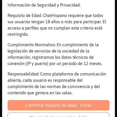
[20:22]
Zebra}Veloz
Información de Seguridad y Privacidad:
Delfin}Brillante: buenas tardes
[20:23]
Libelula-Paciente
Requisito de Edad: ChatHispano requiere que todos
jajajaj Delfin}Brillante
sus usuarios tengan 18 años o más para participar. El
acceso a perfiles que no cumplan este criterio está
[20:23]
Elefante}Elocuente
restringido.
buenas tardes Zebra}Veloz
[20:23]
Mapache\Respetable
Cumplimiento Normativo: En cumplimiento de la
Zebra}Veloz buenas
legislación de servicios de la sociedad de la
información, registramos los datos técnicos de
[20:23]
Elefante}Elocuente
conexión (IP y puerto) por un periodo de 12 meses.
buenas POL_icia
[20:23]
Zebra}Veloz
Responsabilidad: Como plataforma de comunicación
Libelula-Paciente: Elefante}Elocuente
abierta, cada usuario es responsable del
POL_icia buenas
cumplimiento de las normas de convivencia y del
contenido que genera en las salas.
[20:23]
Zebra}Veloz
Mapache\Respetable: buenas tardes
Confirmar mayoría de edad - Entrar
[20:24]
Mapache\Respetable
POL_icia buenas tardes