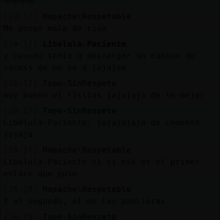
🤣🤣🤣🤣
[20:17]
Mapache\Respetable
Me pongo mala de risa
[20:17]
Libelula-Paciente
y cuando tenia q descargar un camion de
sacoss de no se q jajajaa
[20:17]
Topo-SinRespeto
muy bueno el risitas jajajaja de lo mejor
[20:17]
Topo-SinRespeto
Libelula-Paciente: jajajajaja de cemento
jajaja
[20:17]
Mapache\Respetable
Libelula-Paciente si si ese es el primer
enlace que puse
[20:18]
Mapache\Respetable
Y el segundo, el de las paelleras
[20:18]
Topo-SinRespeto