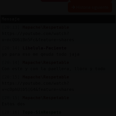
Historia siguiente
Mensaje
Reserva
[20:13]
Mapache\Respetable
alias
https://youtube.com/watch?
v=ncQU6iBn5Fc&feature=shares
[20:14]
Libelula-Paciente
Actuali
yo para eso me qeuda todo jaja
contras
[20:14]
Mapache\Respetable
Con este y con la paellera, lloro y todo
[20:15]
Mapache\Respetable
Actuali
https://youtube.com/watch?
IP
v=cDphUib5iG4&feature=shares
virtual
[20:15]
Mapache\Respetable
Estos dos
[20:16]
Topo-SinRespeto