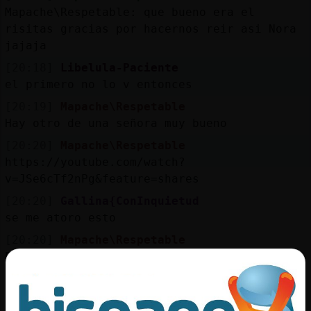
Mapache\Respetable: que bueno era el
risitas gracias por hacernos reir asi Nora
jajaja
[20:18]
Libelula-Paciente
el primero no lo v entonces
[20:19]
Mapache\Respetable
Hay otro de una señora muy bueno
[20:20]
Mapache\Respetable
https://youtube.com/watch?
v=JSe6cTf2nPg&feature=shares
[20:20]
Gallina{ConInquietud
se me atoro esto
[20:20]
Mapache\Respetable
Este
[20:20]
Mapache\Respetable
Jajajaja