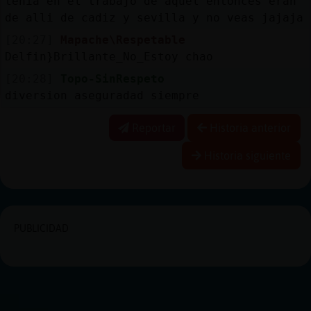
tenia en el trabajo de aquel entonces eran
de alli de cadiz y sevilla y no veas jajaja
[20:27]
Mapache\Respetable
Delfin}Brillante_No_Estoy chao
[20:28]
Topo-SinRespeto
diversion aseguradad siempre
Reportar
Historia anterior
Historia siguiente
PUBLICIDAD