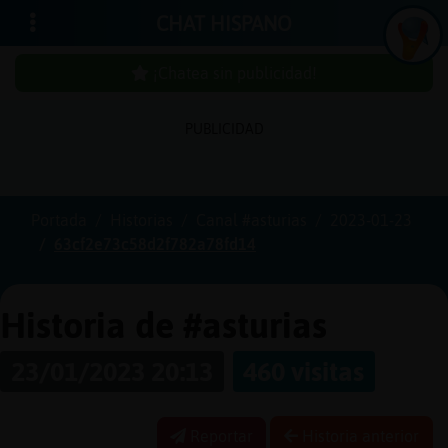
CHAT HISPANO
¡Chatea sin publicidad!
PUBLICIDAD
Iniciar
sesión
Portada
Historias
Canal #asturias
2023-01-23
63cf2e73c58d2f782a78fd14
¡Chatea
sin
publici
Historia de #asturias
23/01/2023 20:13
460 visitas
Crear
una
Reportar
Historia anterior
cuenta