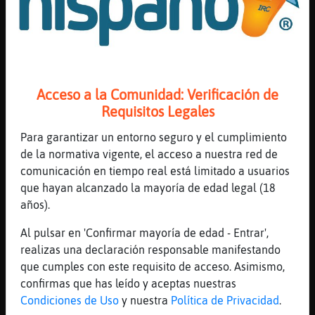
[20:20]
Mapache\Respetable
Muy bueno también
[20:20]
Topo-SinRespeto
vamos averlo
[20:20]
Mapache\Respetable
Acceso a la Comunidad: Verificación de
Gallina{ConInquietud muy buenas Capi
Requisitos Legales
[20:21]
Gallina{ConInquietud
Para garantizar un entorno seguro y el cumplimiento
hola Mapache\Respetable
de la normativa vigente, el acceso a nuestra red de
[20:21]
Delfin}Brillante
comunicación en tiempo real está limitado a usuarios
[jovenncit33a] a los que van a las clinicas
que hayan alcanzado la mayoría de edad legal (18
o a los que estudian , para todo lo demas
años).
busca en otro lugar
Al pulsar en 'Confirmar mayoría de edad - Entrar',
[20:22]
Zebra}Veloz
realizas una declaración responsable manifestando
Hola
que cumples con este requisito de acceso. Asimismo,
[20:22]
Delfin}Brillante
confirmas que has leído y aceptas nuestras
hola Zebra}Veloz
Condiciones de Uso
y nuestra
Política de Privacidad
.