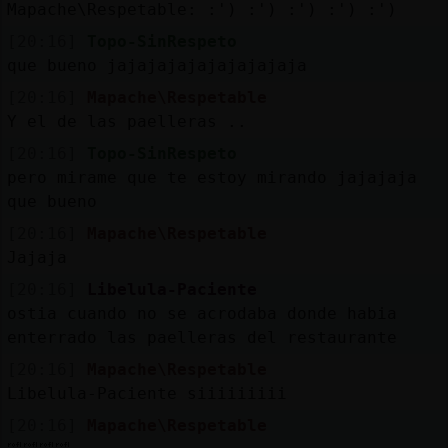
Mis
Mapache\Respetable: :') :') :') :') :')
blogs
[20:16]
Topo-SinRespeto
que bueno jajajajajajajajajaja
[20:16]
Mapache\Respetable
Y el de las paelleras ..
Mis
foros
[20:16]
Topo-SinRespeto
pero mirame que te estoy mirando jajajaja
que bueno
[20:16]
Mapache\Respetable
Registr
Jajaja
un
canal
[20:16]
Libelula-Paciente
ostia cuando no se acrodaba donde habia
enterrado las paelleras del restaurante
[20:16]
Mapache\Respetable
Más
Libelula-Paciente siiiiiiiii
gestion
[20:16]
Mapache\Respetable