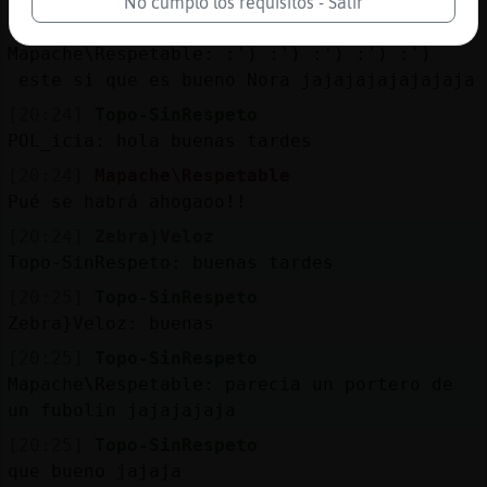
No cumplo los requisitos - Salir
[20:24]
Topo-SinRespeto
Mapache\Respetable: :') :') :') :') :')
este si que es bueno Nora jajajajajajajaja
[20:24]
Topo-SinRespeto
POL_icia: hola buenas tardes
[20:24]
Mapache\Respetable
Pué se habrá ahogaoo!!
[20:24]
Zebra}Veloz
Topo-SinRespeto: buenas tardes
[20:25]
Topo-SinRespeto
Zebra}Veloz: buenas
[20:25]
Topo-SinRespeto
Mapache\Respetable: parecia un portero de
un fubolin jajajajaja
[20:25]
Topo-SinRespeto
que bueno jajaja