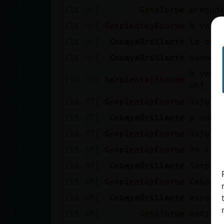
Mis blogs
[16:36]
GataTorpe
pregun
[16:36]
Serpiente}Enorme
A vece
[16:36]
CobayaBrillante
lo que
Mis foros
[16:36]
CobayaBrillante
bueno.
A veces
[16:37]
Serpiente}Enorme
ahi
Registrar
[16:37]
Serpiente}Enorme
Jajaja
un canal
[16:37]
CobayaBrillante
y adem
[16:37]
Serpiente}Enorme
Jajajj
[16:38]
Serpiente}Enorme
Te lle
Más
gestiones
[16:39]
CobayaBrillante
Serpien
[16:40]
Serpiente}Enorme
Cobaya
[16:40]
CobayaBrillante
espero
[16:40]
GataTorpe
ostiss