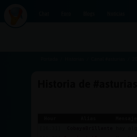
Chat
Foro
Blogs
Noticias
Iniciar
sesión
Portada
Historias
Canal #asturias
2
Historia de #asturia
¡Chatea
sin
publicidad!
Hour
Alias
Mensaje
[16:31]
CobayaBrillante
hay al
Crear
una