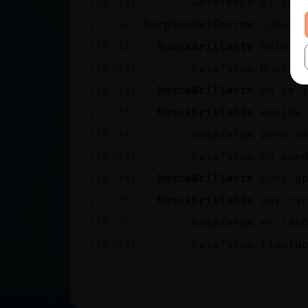
[16:42]
GataTorpe
el amo
[16:42]
Serpiente}Enorme
Cobaya
[16:42]
MoscaBrillante
hola n
[16:43]
GataTorpe
MoscaB
[16:43]
MoscaBrillante
no te 
[16:43]
MoscaBrillante
encima 
[16:44]
GataTorpe
pero e
[16:44]
GataTorpe
no pue
[16:44]
MoscaBrillante
pues a
[16:45]
MoscaBrillante
muy ri
[16:45]
GataTorpe
es cal
[16:45]
GataTorpe
liquid