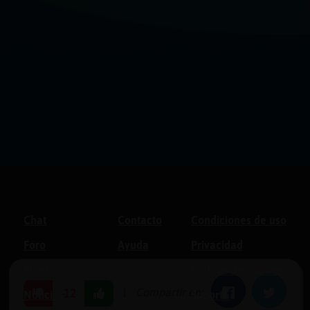
Chat
Contacto
Condiciones de uso
Foro
Ayuda
Privacidad
Blogs
Política de cookies
|
Compartir en:
Facebook
Twitter
-12
Noticias
Soporte