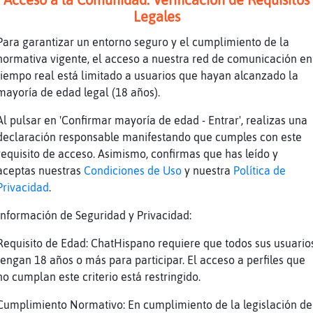
ina-Eficiente: ❤️
Legales
man_Paciente puff
Para garantizar un entorno seguro y el cumplimiento de la
iman_Paciente] tienes piscisna?
normativa vigente, el acceso a nuestra red de comunicación en
a de corazones
tiempo real está limitado a usuarios que hayan alcanzado la
mayoría de edad legal (18 años).
s eres un buen partido, como le gustan a Gall
Al pulsar en 'Confirmar mayoría de edad - Entrar', realizas una
man_Paciente: que bruta y poco sensible joer
declaración responsable manifestando que cumples con este
requisito de acceso. Asimismo, confirmas que has leído y
a no tiene piscisna
aceptas nuestras
Condiciones de Uso
y nuestra
Política de
a tiene gym en casa
Privacidad
.
ho sabes
Información de Seguridad y Privacidad:
piscina!
Requisito de Edad: ChatHispano requiere que todos sus usuario
ero una!
tengan 18 años o más para participar. El acceso a perfiles que
llina-Eficiente] piscina no, piscisna
no cumplan este criterio está restringido.
. Piscina
Cumplimiento Normativo: En cumplimiento de la legislación de