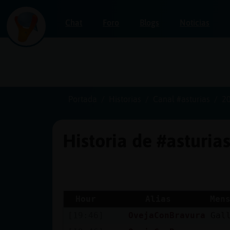
Chat
Foro
Blogs
Noticias
Iniciar
sesión
Portada
Historias
Canal #asturias
2
Historia de #asturia
¡Chatea
sin
publicidad!
Hour
Alias
Men
[19:46]
OvejaConBravura
Gal
Crear
una