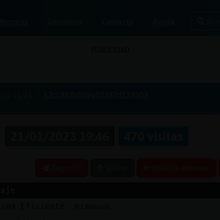
Bus
Normas
Gestiones
Contacto
Ayuda
PUBLICIDAD
023-01-21
63cc8b7c8b9602387d139b03
s
21/01/2023 19:46
470 visitas
Reportar
Volver
Historia anterior
saje
lina-Eficiente: miauuuu