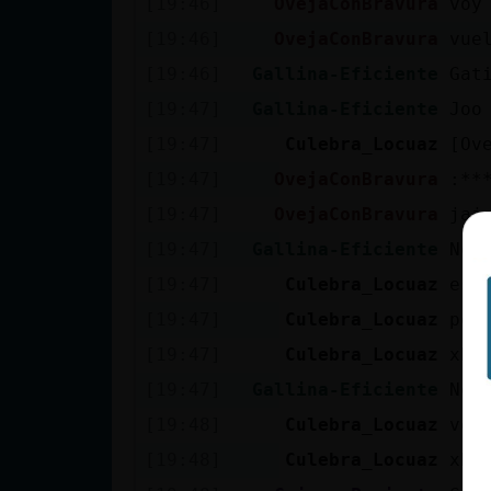
[19:46]
OvejaConBravura
voy
cuenta
[19:46]
OvejaConBravura
vue
[19:46]
Gallina-Eficiente
Gat
[19:47]
Gallina-Eficiente
Joo
Reservar
[19:47]
Culebra_Locuaz
[Ov
alias
[19:47]
OvejaConBravura
:**
[19:47]
OvejaConBravura
jaj
Actualizar
[19:47]
Gallina-Eficiente
No 
contraseña
[19:47]
Culebra_Locuaz
eso
[19:47]
Culebra_Locuaz
per
[19:47]
Culebra_Locuaz
xD
Actualizar
[19:47]
Gallina-Eficiente
No.
IP virtual
[19:48]
Culebra_Locuaz
ven
[19:48]
Culebra_Locuaz
xD