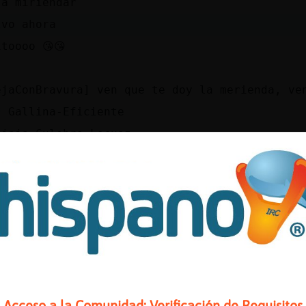
 a miriendar
lvo ahora
itoooo 😘😘
ejaConBravura] ven que te doy la merienda, ve
* Gallina-Eficiente
ajaja Culebra_Locuaz
te fies del Culebra_Locuaz ése xD
, no te fíes
o ven
. Corre gato!
 corriendo
Acceso a la Comunidad: Verificación de Requisitos