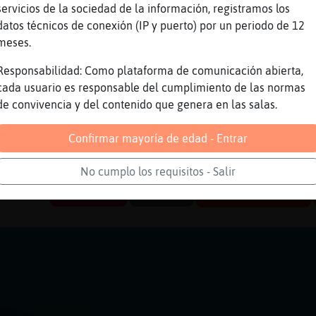
te ahogaras ?
servicios de la sociedad de la información, registramos los
 peces se me escapan xD
datos técnicos de conexión (IP y puerto) por un periodo de 12
meses.
balan
soy piel de roca
Responsabilidad: Como plataforma de comunicación abierta,
cada usuario es responsable del cumplimiento de las normas
imanPedante] holaaaaaaaaa
de convivencia y del contenido que genera en las salas.
amarró bien
ra holaaaaaaaaaaaaaaaaaaaaaaaa
Confirmar mayoría de edad - Entrar
o xD
No cumplo los requisitos - Salir
Reportar
Volver
Historia anterior