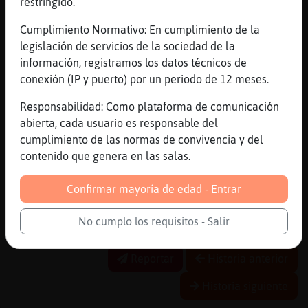
restringido.
[14:57]
Gallina-Eficiente
dias libres , yo ire el dia antes y me
Cumplimiento Normativo: En cumplimiento de la
conocere el desfiladeros las xanas y las
legislación de servicios de la sociedad de la
cascadas de buanga por la zona
información, registramos los datos técnicos de
[14:58]
AguilaTorpe
conexión (IP y puerto) por un periodo de 12 meses.
No lo conoces? Vives en Asturias?
Responsabilidad: Como plataforma de comunicación
[14:58]
Gallina-Eficiente
abierta, cada usuario es responsable del
en Leon
cumplimiento de las normas de convivencia y del
[14:58]
Gallina-Eficiente
contenido que genera en las salas.
esas zonas no , el año pasado fui a la
subida de Yeres
Confirmar mayoría de edad - Entrar
[14:58]
AguilaTorpe
No cumplo los requisitos - Salir
Ahhh, muy bien
Reportar
Historia anterior
Historia siguiente