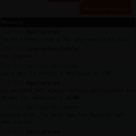
Historia siguiente
Mensaje
Reserva
[14:51]
AguilaTorpe
alias
Yo en breves, voy a dar una vuelta en bici
[14:51]
Jirafa}Insufrible
no llueve?
Actuali
[14:51]
Gallina-Eficiente
contras
yo a ver la Vuelta a Adelaida en TDP
[14:52]
AguilaTorpe
La primera del a񯬠ayer estuvo entretenida la
Actuali
etapa con abanicos y dem�s
IP
[14:52]
Gallina-Eficiente
virtual
estuvo bien ,la pena que los Puertos son
muy cortos
[14:52]
AguilaTorpe