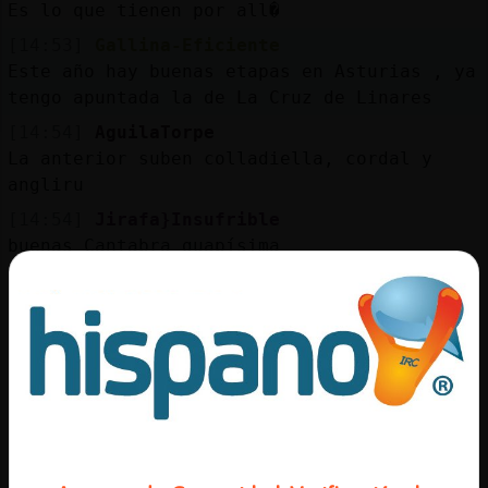
Mis
Es lo que tienen por all�
blogs
[14:53]
Gallina-Eficiente
Este año hay buenas etapas en Asturias , ya
tengo apuntada la de La Cruz de Linares
[14:54]
AguilaTorpe
Mis
La anterior suben colladiella, cordal y
foros
angliru
[14:54]
Jirafa}Insufrible
buenas Cantabra guapísima
Registr
[14:54]
AguilaTorpe
un
Pa la colladiella voy yo ahora, �ltimos 4
canal
km al 9
[14:55]
Gallina-Eficiente
lo que pasa que ir con el coche y pillar
Más
sitio
gestion
[14:55]
AguilaTorpe
A cual