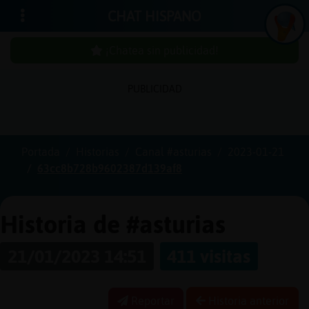
CHAT HISPANO
¡Chatea sin publicidad!
PUBLICIDAD
Iniciar
sesión
Portada
Historias
Canal #asturias
2023-01-21
63cc8b728b9602387d139af8
¡Chatea
sin
publici
Historia de #asturias
21/01/2023 14:51
411 visitas
Crear
una
Reportar
Historia anterior
cuenta