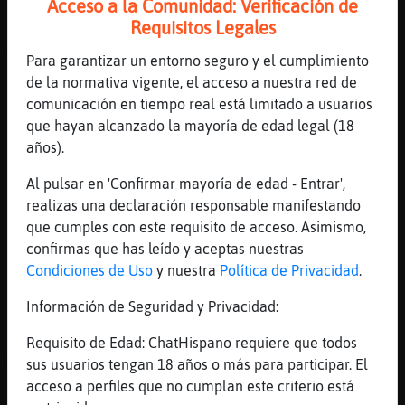
Acceso a la Comunidad: Verificación de
[14:55]
AguilaTorpe
Requisitos Legales
A la colladiella vas por la Mozqueta y
Para garantizar un entorno seguro y el cumplimiento
llegas a 1 km de la cima de colladiella
de la normativa vigente, el acceso a nuestra red de
[14:55]
Jirafa}Insufrible
comunicación en tiempo real está limitado a usuarios
va siendo hora de ponerse con la comida
que hayan alcanzado la mayoría de edad legal (18
[14:55]
Gallina-Eficiente
años).
a las dos etapas , irte de un sitio a otro
Al pulsar en 'Confirmar mayoría de edad - Entrar',
, si vas al angliru cuando tires pa la Cruz
realizas una declaración responsable manifestando
de Linares ya no hay donde orillas el coche
que cumples con este requisito de acceso. Asimismo,
[14:55]
Jirafa}Insufrible
confirmas que has leído y aceptas nuestras
ufff q pereza
Condiciones de Uso
y nuestra
Política de Privacidad
.
[14:56]
AguilaTorpe
Información de Seguridad y Privacidad:
La jodienda es que son entre semana
[14:56]
AguilaTorpe
Requisito de Edad: ChatHispano requiere que todos
Martes y mi鲣oles creo...y yo trabajo, a
sus usuarios tengan 18 años o más para participar. El
ver c󭯠me apa�o
acceso a perfiles que no cumplan este criterio está