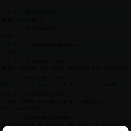
Mis
una te pedia otra ?
blogs
[11:40]
DelfinDebil
mientras sea 1.
[11:40]
DelfinDebil
xDDD
Mis
foros
[11:40]
Tiburon\ConBravura
jajaja
[11:40]
Mosquito_Azul
Mejor hábito una Coca Cola que una cerveza?
Registr
un
[11:40]
Mosca-Brillante
canal
DelfinDebil jajaja una de vez en cuando si
[11:41]
Mosquito_Azul
A ver dónde encuentras a un médico o
nutrición isla
Más
[11:41]
Mosca-Brillante
gestion
DelfinDebil la verdad que ando mejorando