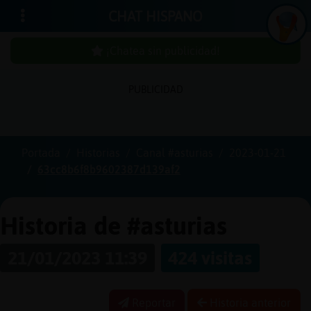
CHAT HISPANO
¡Chatea sin publicidad!
PUBLICIDAD
Iniciar
sesión
Portada
Historias
Canal #asturias
2023-01-21
63cc8b6f8b9602387d139af2
¡Chatea
sin
publici
Historia de #asturias
21/01/2023 11:39
424 visitas
Crear
una
Reportar
Historia anterior
cuenta