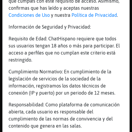
que cumples con este requisito de acceso. Asimismo,
Y lo tengo en papel
confirmas que has leído y aceptas nuestras
[11:42]
Mosquito_Azul
Condiciones de Uso
y nuestra
Política de Privacidad
.
No, no me la vas a presentar
Información de Seguridad y Privacidad:
[11:42]
Mosca-Brillante
Eso si,tiene mal genio
Requisito de Edad: ChatHispano requiere que todos
sus usuarios tengan 18 años o más para participar. El
[11:43]
Mosca-Brillante
acceso a perfiles que no cumplan este criterio está
Y nutricionista,no es
restringido.
[11:43]
Mosquito_Azul
Una cerveza es mucho más sana que una Coca
Cumplimiento Normativo: En cumplimiento de la
cola
legislación de servicios de la sociedad de la
información, registramos los datos técnicos de
[11:44]
Mosquito_Azul
conexión (IP y puerto) por un periodo de 12 meses.
Si tomas 12 cervezas te podrán decir que
dejes de tomarlas, pero nunca te dirán que
Responsabilidad: Como plataforma de comunicación
tomes 12 Coca colas
abierta, cada usuario es responsable del
[11:44]
Mosca-Brillante
cumplimiento de las normas de convivencia y del
Tiburon\ConBravura hoy por la.noche no
contenido que genera en las salas.