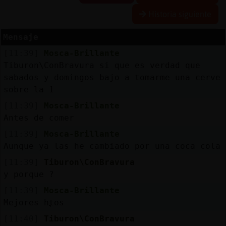
Historia siguiente
Mensaje
Reserva
[11:39]
Mosca-Brillante
alias
Tiburon\ConBravura si que es verdad que
sabados y domingos bajo a tomarme una cerve
sobre la 1
Actuali
[11:39]
Mosca-Brillante
contras
Antes de comer
[11:39]
Mosca-Brillante
Aunque ya las he cambiado por una coca cola
Actuali
[11:39]
Tiburon\ConBravura
IP
y porque ?
virtual
[11:39]
Mosca-Brillante
Mejores hᢩtos
[11:40]
Tiburon\ConBravura