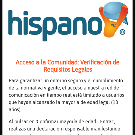
bastante
[11:41]
Tiburon\ConBravura
[Mosquito_Azul] yo creo que no solo era una
[11:42]
Mosquito_Azul
Perdón, decía que a ver donde encuentras a
un médico o nutricionista que te firme eso
en un papel
[11:42]
Mosca-Brillante
Acceso a la Comunidad: Verificación de
Tiburon\ConBravura pero a la noche no saldr
Requisitos Legales
頸D
Para garantizar un entorno seguro y el cumplimiento
[11:42]
Tiburon\ConBravura
de la normativa vigente, el acceso a nuestra red de
[xicaresaca24] buen dia
comunicación en tiempo real está limitado a usuarios
[11:42]
Mosca-Brillante
que hayan alcanzado la mayoría de edad legal (18
Mosquito_Azul si quieres te la presento
años).
[11:42]
Tiburon\ConBravura
Al pulsar en 'Confirmar mayoría de edad - Entrar',
jajaja
realizas una declaración responsable manifestando
[11:42]
Mosca-Brillante