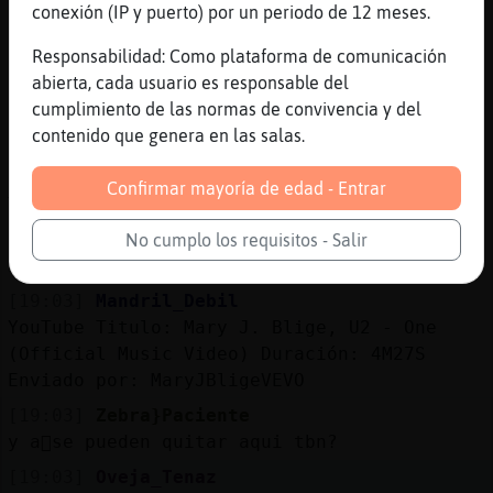
conexión (IP y puerto) por un periodo de 12 meses.
[19:02]
Oveja_Tenaz
Cocodrilo\Tenaz jajajajajaja
Responsabilidad: Como plataforma de comunicación
abierta, cada usuario es responsable del
[19:02]
Tiburon-ConPrisa
cumplimiento de las normas de convivencia y del
de quitarte puntos al menos te quedas a
contenido que genera en las salas.
gusto
[19:02]
Cocodrilo\Tenaz
Confirmar mayoría de edad - Entrar
Tiburon-ConPrisa, Oveja_Tenaz :(
[19:03]
MapacheAzul
No cumplo los requisitos - Salir
https://youtu.be/ZpDQJnI4OhU
[19:03]
Mandril_Debil
YouTube Titulo: Mary J. Blige, U2 - One
(Official Music Video) Duración: 4M27S
Enviado por: MaryJBligeVEVO
[19:03]
Zebra}Paciente
y a񯳠se pueden quitar aqui tbn?
[19:03]
Oveja_Tenaz