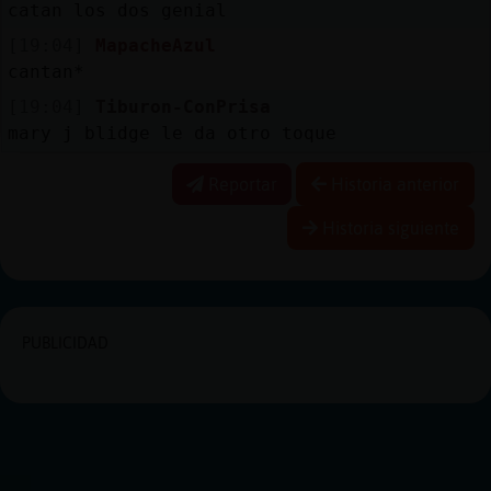
catan los dos genial
[19:04]
MapacheAzul
cantan*
[19:04]
Tiburon-ConPrisa
mary j blidge le da otro toque
Reportar
Historia anterior
Historia siguiente
PUBLICIDAD