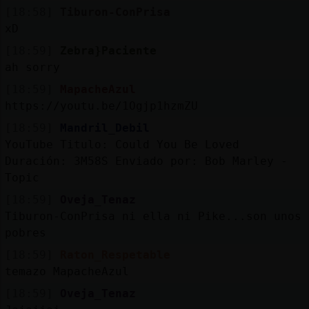
Mis
[18:58]
Tiburon-ConPrisa
blogs
xD
[18:59]
Zebra}Paciente
ah sorry
Mis
[18:59]
MapacheAzul
foros
https://youtu.be/1Ogjp1hzmZU
[18:59]
Mandril_Debil
YouTube Titulo: Could You Be Loved
Duración: 3M58S Enviado por: Bob Marley -
Registr
Topic
un
canal
[18:59]
Oveja_Tenaz
Tiburon-ConPrisa ni ella ni Pike...son unos
pobres
[18:59]
Raton_Respetable
Más
temazo MapacheAzul
gestion
[18:59]
Oveja_Tenaz