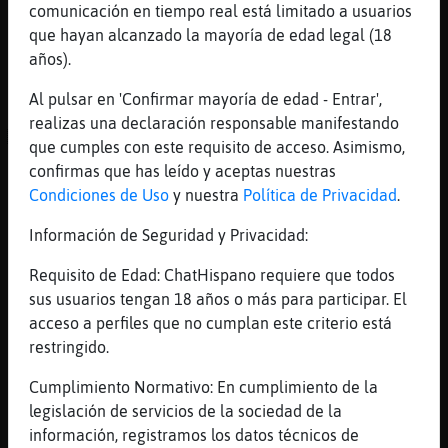
[19:00]
MapacheAzul
comunicación en tiempo real está limitado a usuarios
lo creo bien jajajaa
que hayan alcanzado la mayoría de edad legal (18
[19:01]
Tiburon-ConPrisa
años).
xDDD
Al pulsar en 'Confirmar mayoría de edad - Entrar',
[19:01]
MapacheAzul
realizas una declaración responsable manifestando
ACTION le va quitar medio punto al
que cumples con este requisito de acceso. Asimismo,
Cocodrilo\Tenaz
confirmas que has leído y aceptas nuestras
[19:01]
Cocodrilo\Tenaz
Condiciones de Uso
y nuestra
Política de Privacidad
.
:O
Información de Seguridad y Privacidad:
[19:02]
Cocodrilo\Tenaz
¡Si no hice ná!
Requisito de Edad: ChatHispano requiere que todos
sus usuarios tengan 18 años o más para participar. El
[19:02]
MapacheAzul
acceso a perfiles que no cumplan este criterio está
jaja
restringido.
[19:02]
Tiburon-ConPrisa
vale mas hacer algo
Cumplimiento Normativo: En cumplimiento de la
legislación de servicios de la sociedad de la
[19:02]
MapacheAzul
información, registramos los datos técnicos de
se entendio toito