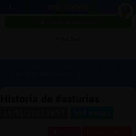
CHAT HISPANO
¡Chatea sin publicidad!
PUBLICIDAD
Iniciar
sesión
Portada
Historias
Canal #asturias
2023-01-19
63c9e7f635b03340ad472174
¡Chatea
sin
publici
Historia de #asturias
19/01/2023 18:57
509 visitas
Crear
una
Reportar
Historia anterior
cuenta