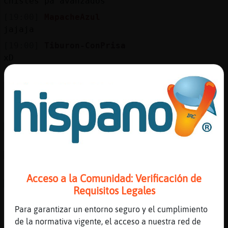
chistes pa avanzados
[19:00]
MapacheAzul
jajaja
[19:00]
Tiburon-ConPrisa
xD
[19:00]
Zebra}Paciente
ACTION le tira un ovillo de lana a
Raton_Respetable
[19:00]
Raton_Respetable
ACTION juega con el ovillo
[19:00]
MapacheAzul
ACTION no dira lo que piensa
[19:00]
Tiburon-ConPrisa
Acceso a la Comunidad: Verificación de
ACTION no piensa lo q dice
Requisitos Legales
[19:00]
Cocodrilo\Tenaz
Para garantizar un entorno seguro y el cumplimiento
Que lo digan...
de la normativa vigente, el acceso a nuestra red de