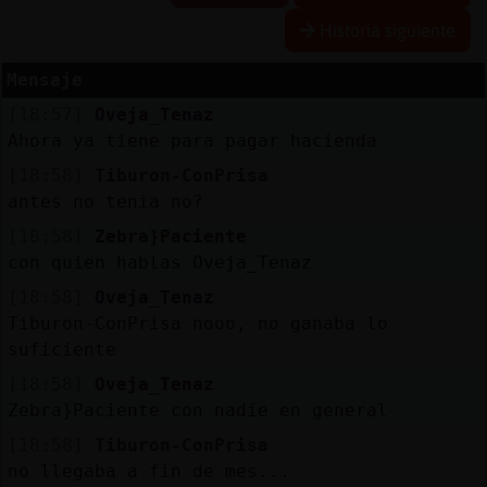
Historia siguiente
Mensaje
Reserva
[18:57]
Oveja_Tenaz
alias
Ahora ya tiene para pagar hacienda
[18:58]
Tiburon-ConPrisa
antes no tenia no?
Actuali
[18:58]
Zebra}Paciente
contras
con quien hablas Oveja_Tenaz
[18:58]
Oveja_Tenaz
Tiburon-ConPrisa nooo, no ganaba lo
Actuali
suficiente
IP
[18:58]
Oveja_Tenaz
virtual
Zebra}Paciente con nadie en general
[18:58]
Tiburon-ConPrisa
no llegaba a fin de mes...