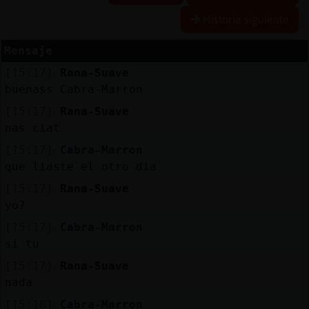
Historia siguiente
Mensaje
Reserva
[15:17]
Rana-Suave
alias
buenass Cabra-Marron
[15:17]
Rana-Suave
nas ciat
Actuali
[15:17]
Cabra-Marron
contras
que liaste el otro dia
[15:17]
Rana-Suave
yo?
Actuali
[15:17]
Cabra-Marron
IP
si tu
virtual
[15:17]
Rana-Suave
nada
[15:18]
Cabra-Marron