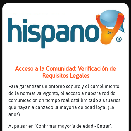
xD
[15:18]
Rana-Suave
dice aitch q sigue esperando la media pizza
[15:19]
Cabra-Marron
xD
[15:19]
AguilaConInquietud
https://www.youtube.com/watch?v=X2abqLZ3pdE
[15:19]
Tiburon-Rapaz
Acceso a la Comunidad: Verificación de
YouTube Titulo: Rihanna || LIFT ME UP (Sub
Requisitos Legales
Español + Lyrics) // Video Official
Duración: 3M17S Enviado por: EdSub
Para garantizar un entorno seguro y el cumplimiento
de la normativa vigente, el acceso a nuestra red de
[15:20]
Pinguino}ConPereza
comunicación en tiempo real está limitado a usuarios
Buenas tardes a tod@s
que hayan alcanzado la mayoría de edad legal (18
[15:20]
Cabra-Marron
años).
burnas
Al pulsar en 'Confirmar mayoría de edad - Entrar',
[15:20]
Delfin_Letal