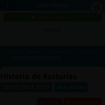
CHAT HISPANO
¡Chatea sin publicidad!
PUBLICIDAD
Iniciar
sesión
Portada
Historias
Canal #asturias
2023-01-18
63c89679a8df1d73f73ebe7a
¡Chatea
sin
publici
Historia de #asturias
18/01/2023 15:17
466 visitas
Crear
una
Reportar
Historia anterior
cuenta