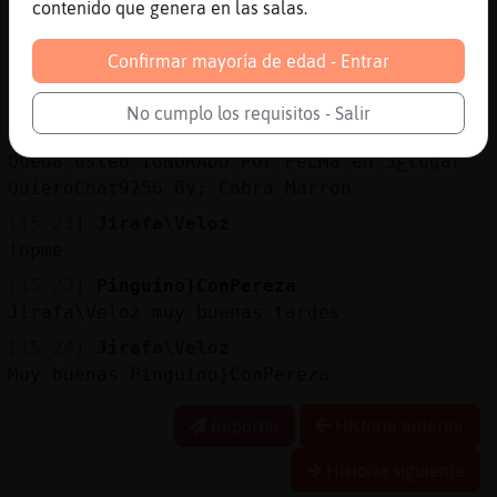
contenido que genera en las salas.
[15:22]
AguilaConInquietud
Cabra-Marron: muy buenas guapa
Confirmar mayoría de edad - Entrar
[15:22]
Cabra-Marron
.ig QuieroChat9256
No cumplo los requisitos - Salir
[15:22]
Cabra-Marron
Queda usted IGNORADO Por PeLMa en 5ڠlugar
QuieroChat9256 By; Cabra-Marron
[15:23]
Jirafa\Veloz
!opme
[15:23]
Pinguino}ConPereza
Jirafa\Veloz muy buenas tardes
[15:24]
Jirafa\Veloz
Muy buenas Pinguino}ConPereza
Reportar
Historia anterior
Historia siguiente