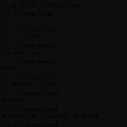
Mis
ah na que me lo dijiste ayer
blogs
[15:18]
Rana-Suave
xD
[15:18]
Cabra-Marron
Mis
no me acordaba sorry
foros
[15:18]
Rana-Suave
esa memoria pez!"
[15:18]
Rana-Suave
Registr
jajja
un
[15:18]
Cabra-Marron
canal
la edad hijo la edad
[15:18]
Cabra-Marron
jajajaja
Más
[15:18]
Cabra-Marron
gestion
mientras que lo escribia me acorde
[15:18]
Cabra-Marron