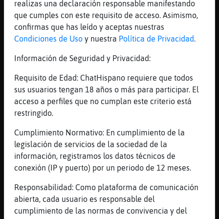
realizas una declaración responsable manifestando
[Pinguino}ConPereza] buenas corazon
que cumples con este requisito de acceso. Asimismo,
[15:20]
Rana-Suave
confirmas que has leído y aceptas nuestras
digame usted QuieroChat9256
Condiciones de Uso
y nuestra
Política de Privacidad
.
[15:20]
Pinguino}ConPereza
Información de Seguridad y Privacidad:
Cabra-Marron buenas
[15:20]
AguilaConInquietud
Requisito de Edad: ChatHispano requiere que todos
Pinguino}ConPereza: Hola preciosa, bes�,
sus usuarios tengan 18 años o más para participar. El
dulce cielo
acceso a perfiles que no cumplan este criterio está
restringido.
[15:21]
Pinguino}ConPereza
Delfin_Letal muy buenas
Cumplimiento Normativo: En cumplimiento de la
[15:21]
Rana-Suave
legislación de servicios de la sociedad de la
chi
información, registramos los datos técnicos de
conexión (IP y puerto) por un periodo de 12 meses.
[15:21]
Pinguino}ConPereza
AguilaConInquietud muy buenas Gramola
Responsabilidad: Como plataforma de comunicación
[15:21]
Cabra-Marron
abierta, cada usuario es responsable del
[AguilaConInquietud] nas Delfin_Letal nas
cumplimiento de las normas de convivencia y del