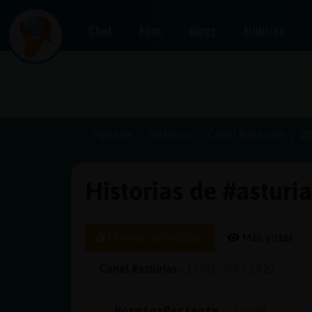
Chat
Foro
Blogs
Noticias
Iniciar
sesión
Portada
Historias
Canal #asturias
2
Historias de #asturi
¡Chatea
sin
publicidad!
Últimas publicadas
Más vistas
Canal #asturias
-
17/01/2023 23:21
Crear
una
HormigaPaciente
: Ina44: