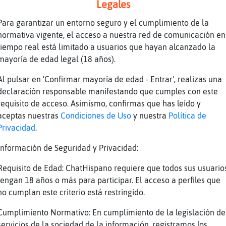
Legales
Para garantizar un entorno seguro y el cumplimiento de la
normativa vigente, el acceso a nuestra red de comunicación en
tiempo real está limitado a usuarios que hayan alcanzado la
mayoría de edad legal (18 años).
Al pulsar en 'Confirmar mayoría de edad - Entrar', realizas una
declaración responsable manifestando que cumples con este
s jajajajajaa que gracioso tu nick..
requisito de acceso. Asimismo, confirmas que has leído y
aceptas nuestras
Condiciones de Uso
y nuestra
Política de
do holaa
Privacidad
.
..tirar paralante
Información de Seguridad y Privacidad:
Requisito de Edad: ChatHispano requiere que todos sus usuario
tengan 18 años o más para participar. El acceso a perfiles que
no cumplan este criterio está restringido.
Cumplimiento Normativo: En cumplimiento de la legislación de
servicios de la sociedad de la información, registramos los