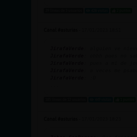
29 líneas de 3 usuarios
428 visitas
2 puntos
Canal #asturias
-
17/01/2023 18:51
JirafaVerde
: alguien ve niev
JirafaVerde
: ohhh pues no sa
JirafaVerde
: pues a mi de jo
JirafaVerde
: a veces me psab
JirafaVerde
: :D
...
185 líneas de 12 usuarios
449 visitas
1 puntos
Canal #asturias
-
17/01/2023 18:23