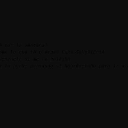
e por la ventana?
bes lo que te pierdes CaRa_SaNgRiEntA
venzuela si me lo quitaba
a la noche pensando si habr�nevado para ir a 