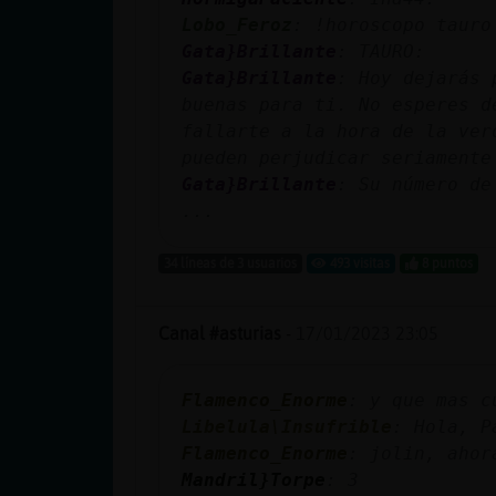
cuenta
Lobo_Feroz
: !horoscopo tauro
Gata}Brillante
: TAURO:
Gata}Brillante
: Hoy dejarás 
buenas para ti. No esperes d
Reservar
fallarte a la hora de la ver
alias
pueden perjudicar seriamente
Gata}Brillante
: Su número de
...
Actualizar
34 líneas de 3 usuarios
493 visitas
8 puntos
contraseña
Canal #asturias
-
17/01/2023 23:05
Actualizar
Flamenco_Enorme
: y que mas c
IP virtual
Libelula\Insufrible
: Hola, P
Flamenco_Enorme
: jolin, ahor
Mandril}Torpe
: 3