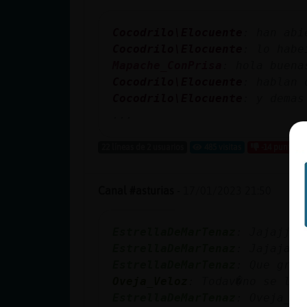
Cocodrilo\Elocuente
: han abi
Cocodrilo\Elocuente
: lo habe
Mapache_ConPrisa
: hola buena
Cocodrilo\Elocuente
: hablan 
Cocodrilo\Elocuente
: y demas
...
22 líneas de 2 usuarios
485 visitas
-14 puntos
Canal #asturias
-
17/01/2023 21:50
EstrellaDeMarTenaz
: Jajajjaa
EstrellaDeMarTenaz
: Jajajaja
EstrellaDeMarTenaz
: Que gran
Oveja_Veloz
: Todav�no se lo 
EstrellaDeMarTenaz
: Oveja_Ve