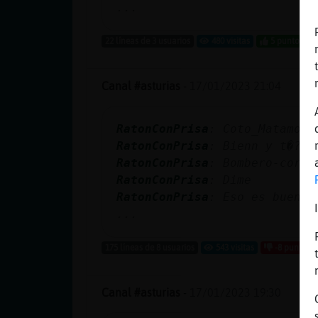
...
22 líneas de 3 usuarios
480 visitas
5 puntos
Canal #asturias
-
17/01/2023 21:04
RatonConPrisa
: Coto_Matamoro
RatonConPrisa
: Bienn y t�?
RatonConPrisa
: Bombero-cornu
RatonConPrisa
: Dime
RatonConPrisa
: Eso es bueno.
...
175 líneas de 8 usuarios
543 visitas
-8 puntos
Canal #asturias
-
17/01/2023 19:30