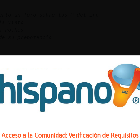
erto un foro sobre los @ del irc
is visto
s noches
de su prepotencia
j CaRa_SaNgRiEntA
jajjaj
 verdad
que eres, Nefertari_
Acceso a la Comunidad: Verificación de Requisitos
loz es chicA