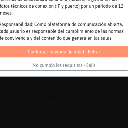
datos técnicos de conexión (IP y puerto) por un periodo de 12
meses.
 dieron una noticia
Responsabilidad: Como plataforma de comunicación abierta,
cada usuario es responsable del cumplimiento de las normas
e un DDoS
de convivencia y del contenido que genera en las salas.
Confirmar mayoría de edad - Entrar
No cumplo los requisitos - Salir
es pa tanto
 caso a Grillo_Paciente
coña
 le decia a el