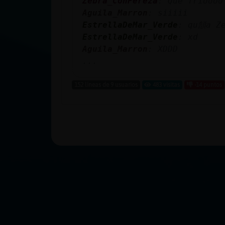
Zebra_ConPereza
: Que frioooo
Aguila_Marron
: siiiii
EstrellaDeMar_Verde
: qu頶a Ze
EstrellaDeMar_Verde
: xd
Aguila_Marron
: XDDD
...
152 líneas de 9 usuarios
483 visitas
-14 puntos