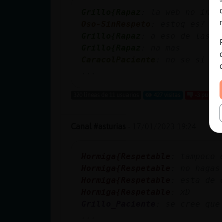
Grillo{Rapaz
: la web no ina
Oso-SinRespeto
: estoq es?
Grillo{Rapaz
: a eso de las 3
Grillo{Rapaz
: na mas
CaracolPaciente
: no se si fu
...
320 líneas de 11 usuarios
427 visitas
-3 puntos
Canal #asturias
-
17/01/2023 19:24
Hormiga{Respetable
: tampoco 
Hormiga{Respetable
: no hagas
Hormiga{Respetable
: esta de 
Hormiga{Respetable
: xD
Grillo_Paciente
: se cree que
...