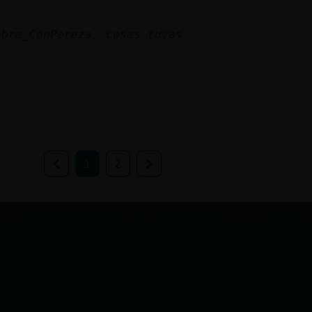
bra_ConPereza, cosas tuyas
1
2