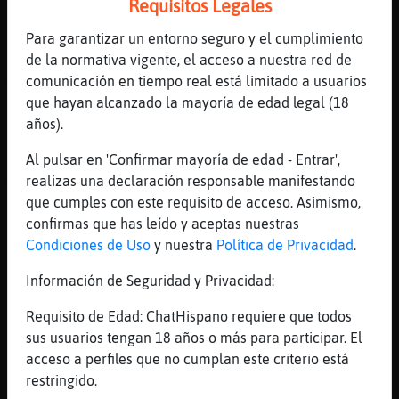
Requisitos Legales
Si los pensamientos no son agradables,
est᳠haciendo genial
Para garantizar un entorno seguro y el cumplimiento
[12:10]
Aguila{Especial
de la normativa vigente, el acceso a nuestra red de
Aqu�st᳠en buen sitio y se te quiere
comunicación en tiempo real está limitado a usuarios
que hayan alcanzado la mayoría de edad legal (18
[12:10]
Buho}Interesante
años).
gracias guapa
[12:10]
Aguila{Especial
Al pulsar en 'Confirmar mayoría de edad - Entrar',
A ti linda!
realizas una declaración responsable manifestando
que cumples con este requisito de acceso. Asimismo,
[12:11]
Buho}Interesante
confirmas que has leído y aceptas nuestras
al norte
Condiciones de Uso
y nuestra
Política de Privacidad
.
[12:11]
Buho}Interesante
qu頢onita es Avil�s
Información de Seguridad y Privacidad:
[12:11]
Aguila{Especial
Requisito de Edad: ChatHispano requiere que todos
Jajajajajajaa
sus usuarios tengan 18 años o más para participar. El
[12:11]
Buho}Interesante
acceso a perfiles que no cumplan este criterio está
y eso que la conozco poco, pero lo poco que
restringido.