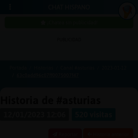
CHAT HISPANO
¡Chatea sin publicidad!
PUBLICIDAD
Iniciar
sesión
Portada
Historias
Canal #asturias
2023-01-12
63c0add96c07ff0075007f47
¡Chatea
sin
publici
Historia de #asturias
12/01/2023 12:06
520 visitas
Crear
una
Reportar
Historia anterior
cuenta