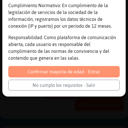
conozco me gusta
Cumplimiento Normativo: En cumplimiento de la
[12:11]
Aguila{Especial
legislación de servicios de la sociedad de la
Hay sitios preciosos
información, registramos los datos técnicos de
[12:12]
Aguila{Especial
conexión (IP y puerto) por un periodo de 12 meses.
She te di el resultado de la encuesta?
Responsabilidad: Como plataforma de comunicación
[12:12]
Buho}Interesante
abierta, cada usuario es responsable del
que me encanta mi pueblo, pero la costa,,,,
cumplimiento de las normas de convivencia y del
[12:12]
Buho}Interesante
contenido que genera en las salas.
ay, no
Confirmar mayoría de edad - Entrar
[12:12]
Aguila{Especial
Valee
No cumplo los requisitos - Salir
Reportar
Historia anterior
Historia siguiente