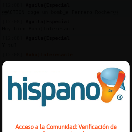
Mis
[12:08]
Aguila{Especial
blogs
ACTION coge un bomb󮠤e Ferrero Rocher
[12:08]
Aguila{Especial
Muy bien Buho}Interesante
Mis
[12:08]
Aguila{Especial
foros
Y tu?
[12:08]
Buho}Interesante
bien
Registr
[12:08]
Aguila{Especial
un
Me alegro
canal
[12:08]
Buho}Interesante
entreteniendo la ma񡮡 para no pensar
[12:09]
Buho}Interesante
que pensar no engorda, pero muy bueno no
Más
es, y cansa
gestion
Acceso a la Comunidad: Verificación de
[12:09]
Aguila{Especial