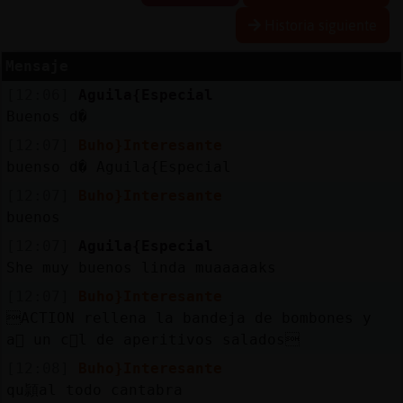
Historia siguiente
Mensaje
Reserva
[12:06]
Aguila{Especial
alias
Buenos d�
[12:07]
Buho}Interesante
buenso d� Aguila{Especial
Actuali
[12:07]
Buho}Interesante
contras
buenos
[12:07]
Aguila{Especial
She muy buenos linda muaaaaaks
Actuali
[12:07]
Buho}Interesante
IP
ACTION rellena la bandeja de bombones y
virtual
a񡤥 un c󣴥l de aperitivos salados
[12:08]
Buho}Interesante
qu頴al todo cantabra