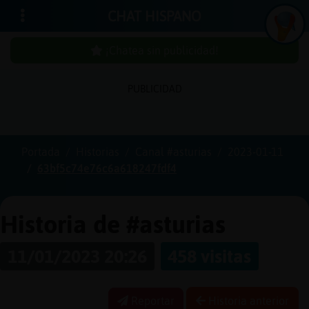
CHAT HISPANO
¡Chatea sin publicidad!
PUBLICIDAD
Iniciar
sesión
Portada
Historias
Canal #asturias
2023-01-11
63bf5c74e76c6a618247fdf4
¡Chatea
sin
publici
Historia de #asturias
11/01/2023 20:26
458 visitas
Crear
una
Reportar
Historia anterior
cuenta