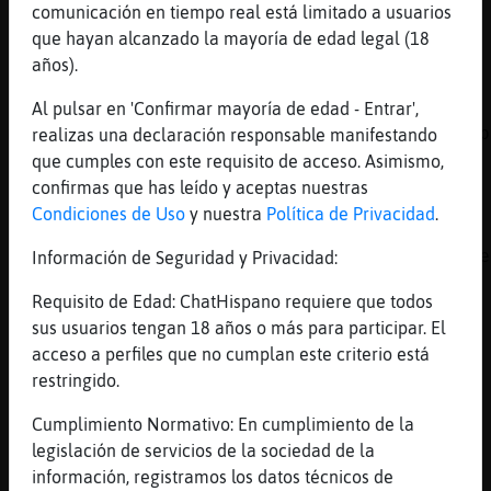
pero hacen mucha compañia
comunicación en tiempo real está limitado a usuarios
que hayan alcanzado la mayoría de edad legal (18
[20:29]
CabraSensible
años).
eso es cierto
[20:29]
Aguila\Interesante
Al pulsar en 'Confirmar mayoría de edad - Entrar',
mas menos en esta ciudad todos son ricos o p
realizas una declaración responsable manifestando
que cumples con este requisito de acceso. Asimismo,
[20:29]
CabraSensible
confirmas que has leído y aceptas nuestras
100 por 100
Condiciones de Uso
y nuestra
Política de Privacidad
.
[20:30]
CabraSensible
un poder adquisitivo bueno ahi Aguila\Intere
Información de Seguridad y Privacidad:
[20:30]
Aguila\Interesante
Requisito de Edad: ChatHispano requiere que todos
pa algunos
sus usuarios tengan 18 años o más para participar. El
[20:30]
CabraSensible
acceso a perfiles que no cumplan este criterio está
jajajaja
restringido.
[20:30]
Aguila\Interesante
Cumplimiento Normativo: En cumplimiento de la
yo soy obrera
legislación de servicios de la sociedad de la
[20:30]
Aguila\Interesante
información, registramos los datos técnicos de