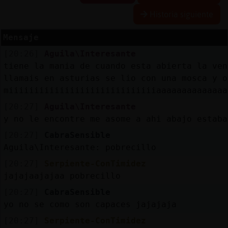
Historia siguiente
Mensaje
Reserva
[20:26]
Aguila\Interesante
alias
tiene la mania de cuando esta abierta la ven
llamais en asturias se lio con una mosca y o
miiiiiiiiiiiiiiiiiiiiiiiiiiiiiaaaaaaaaaaaaaa
Actuali
[20:27]
Aguila\Interesante
contras
y no le encontre me asome a ahi abajo estaba
[20:27]
CabraSensible
Aguila\Interesante: pobrecillo
Actuali
[20:27]
Serpiente-ConTimidez
IP
jajajaajajaa pobrecillo
virtual
[20:27]
CabraSensible
yo no se como son capaces jajajaja
[20:27]
Serpiente-ConTimidez