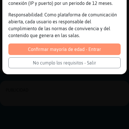
xD
conexión (IP y puerto) por un periodo de 12 meses.
[20:30]
CabraSensible
Responsabilidad: Como plataforma de comunicación
bienvenida al club jajajaja
abierta, cada usuario es responsable del
[20:30]
CabraSensible
cumplimiento de las normas de convivencia y del
no queda otra jajaja
contenido que genera en las salas.
Reportar
Historia anterior
Confirmar mayoría de edad - Entrar
Historia siguiente
No cumplo los requisitos - Salir
PUBLICIDAD