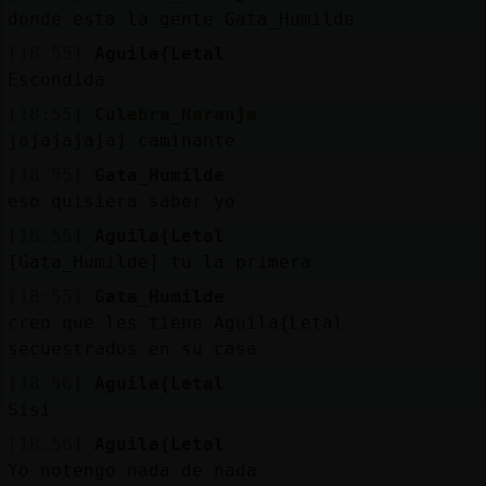
Mis
donde esta la gente Gata_Humilde
blogs
[18:55]
Aguila{Letal
Escondida
[18:55]
Culebra_Naranja
Mis
jajajajajaj caminante
foros
[18:55]
Gata_Humilde
eso quisiera saber yo
[18:55]
Aguila{Letal
Registr
[Gata_Humilde] tu la primera
un
[18:55]
Gata_Humilde
canal
creo que les tiene Aguila{Letal
secuestrados en su casa
[18:56]
Aguila{Letal
Sisi
Más
gestion
[18:56]
Aguila{Letal
Yo notengo nada de nada