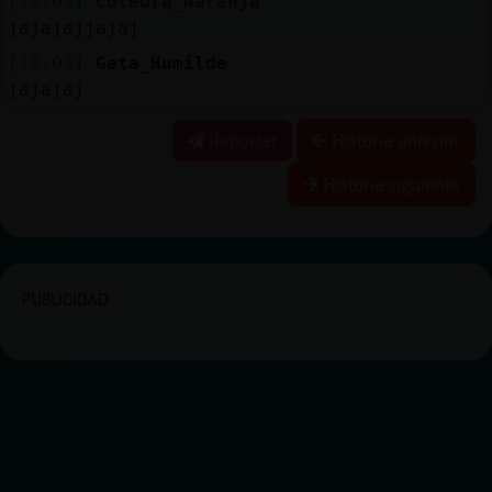
[19:01]
Culebra_Naranja
jajajajjajaj
[19:01]
Gata_Humilde
jajajaj
Reportar
Historia anterior
Historia siguiente
PUBLICIDAD