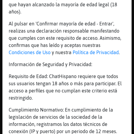
Bueno measdicho no que notengo pelo
que hayan alcanzado la mayoría de edad legal (18
años).
[18:57]
Gata_Humilde
aunseas el chico de la bella y la bestia
Al pulsar en 'Confirmar mayoría de edad - Entrar',
[18:57]
Gata_Humilde
realizas una declaración responsable manifestando
jajajjajjajaa Aguila{Letal tampcoo
que cumples con este requisito de acceso. Asimismo,
confirmas que has leído y aceptas nuestras
[18:58]
Aguila{Letal
Condiciones de Uso
y nuestra
Política de Privacidad
.
No que este a񯠳oltero y sin compromiso
[18:58]
Gata_Humilde
Información de Seguridad y Privacidad:
Aguila{Letal es tu momento de vivir la vida
Requisito de Edad: ChatHispano requiere que todos
loca
sus usuarios tengan 18 años o más para participar. El
[18:59]
Aguila{Letal
acceso a perfiles que no cumplan este criterio está
Loca siestas tu ajjaja
restringido.
[18:59]
Gata_Humilde
Cumplimiento Normativo: En cumplimiento de la
https://www.youtube.com/watch?v=p47fEXGabaY
legislación de servicios de la sociedad de la
[18:59]
Aguila{Letal
información, registramos los datos técnicos de
[Gata_Humilde] porsero porlas locuras me
conexión (IP y puerto) por un periodo de 12 meses.