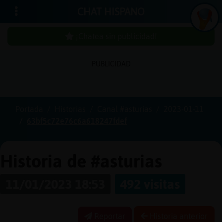
CHAT HISPANO
¡Chatea sin publicidad!
PUBLICIDAD
Iniciar
sesión
Portada
Historias
Canal #asturias
2023-01-11
63bf5c72e76c6a618247fdef
¡Chatea
sin
publici
Historia de #asturias
11/01/2023 18:53
492 visitas
Crear
una
Reportar
Historia anterior
cuenta