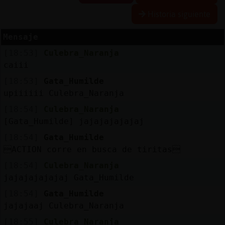
Historia siguiente
Mensaje
Reserva
[18:53]
Culebra_Naranja
alias
caiii
[18:53]
Gata_Humilde
upiiiiii Culebra_Naranja
Actuali
[18:54]
Culebra_Naranja
contras
[Gata_Humilde] jajajajajajaj
[18:54]
Gata_Humilde
ACTION corre en busca de tiritas
Actuali
[18:54]
Culebra_Naranja
IP
jajajajajajaj Gata_Humilde
virtual
[18:54]
Gata_Humilde
jajajaaj Culebra_Naranja
[18:55]
Culebra_Naranja