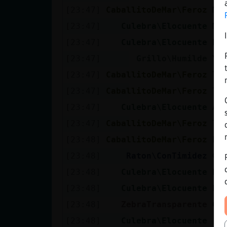
[23:47]
CaballitoDeMar\Feroz
Ma
[23:47]
Culebra\Elocuente
Me
[23:47]
Culebra\Elocuente
Pu
[23:47]
Grillo\Humilde
Y 
[23:47]
CaballitoDeMar\Feroz
Tú
[23:47]
CaballitoDeMar\Feroz
Tú
[23:47]
Culebra\Elocuente
A 
[23:47]
CaballitoDeMar\Feroz
Tú
[23:48]
CaballitoDeMar\Feroz
Fl
[23:48]
Raton\ConTimidez
🤦
[23:48]
Culebra\Elocuente
Eh
[23:48]
Culebra\Elocuente
El
[23:48]
ZebraTransparente
Cu
[23:48]
Culebra\Elocuente
[Z