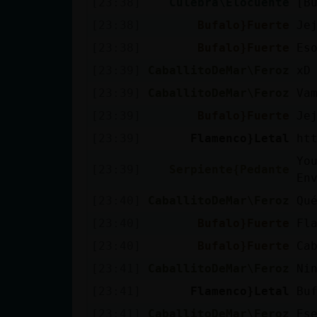
[23:38]
Culebra\Elocuente
[B
cuenta
[23:38]
Bufalo}Fuerte
Je
[23:38]
Bufalo}Fuerte
Es
[23:39]
CaballitoDeMar\Feroz
xD
Reservar
[23:39]
CaballitoDeMar\Feroz
Va
alias
[23:39]
Bufalo}Fuerte
Je
[23:39]
Flamenco}Letal
ht
Actualizar
Yo
[23:39]
Serpiente{Pedante
contraseña
En
[23:40]
CaballitoDeMar\Feroz
Qu
[23:40]
Bufalo}Fuerte
Fl
Actualizar
[23:40]
Bufalo}Fuerte
Ca
IP virtual
[23:41]
CaballitoDeMar\Feroz
Ni
[23:41]
Flamenco}Letal
Bu
[23:41]
CaballitoDeMar\Feroz
Es