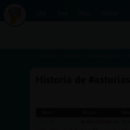
Chat
Foro
Blogs
Noticias
Iniciar
sesión
Portada
Historias
Canal #asturias
2
Historia de #asturia
¡Chatea
sin
publicidad!
Hour
Alias
Men
[23:38]
Bufalo}Fuerte
Pa
Crear
una