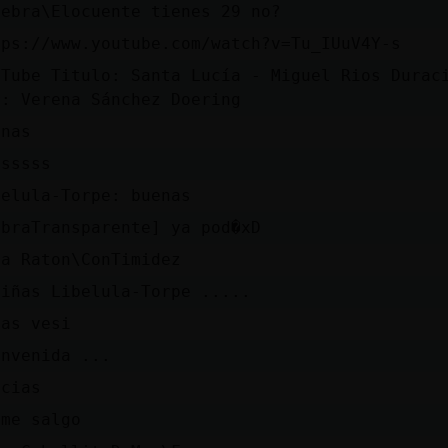
lebra\Elocuente tienes 29 no?
tps://www.youtube.com/watch?v=Tu_IUuV4Y-s
uTube Titulo: Santa Lucía - Miguel Rios Durac
r: Verena Sánchez Doering
enas
ssssss
belula-Torpe: buenas
ebraTransparente] ya pod�xD
la Raton\ConTimidez
liñas Libelula-Torpe .....
nas vesi
envenida ...
acias
 me salgo