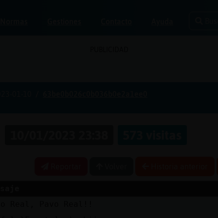
Bus
Normas
Gestiones
Contacto
Ayuda
PUBLICIDAD
023-01-10
63be0b026c0b036b0e2a1ee0
s
10/01/2023 23:38
573 visitas
Reportar
Volver
Historia anterior
saje
vo Real, Pavo Real!!