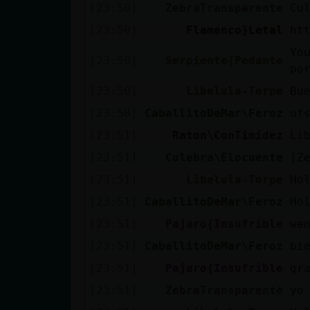
[23:50]
ZebraTransparente
Cu
[23:50]
Flamenco}Letal
ht
Yo
[23:50]
Serpiente{Pedante
po
[23:50]
Libelula-Torpe
Bu
[23:50]
CaballitoDeMar\Feroz
uf
[23:51]
Raton\ConTimidez
Li
[23:51]
Culebra\Elocuente
[Z
[23:51]
Libelula-Torpe
Ho
[23:51]
CaballitoDeMar\Feroz
Ho
[23:51]
Pajaro{Insufrible
we
[23:51]
CaballitoDeMar\Feroz
bi
[23:51]
Pajaro{Insufrible
gr
[23:51]
ZebraTransparente
yo