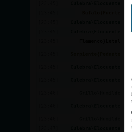
[23:45]
Culebra\Elocuente
[Z
[23:45]
Bufalo}Fuerte
Pu
[23:45]
Culebra\Elocuente
[G
[23:45]
Culebra\Elocuente
Es
[23:45]
Flamenco}Letal
ht
Yo
[23:45]
Serpiente{Pedante
po
[23:45]
Culebra\Elocuente
Ja
Ja
[23:45]
Culebra\Elocuente
Ja
[23:46]
Grillo\Humilde
Pas
No
[23:46]
Culebra\Elocuente
oj
[23:46]
Grillo\Humilde
Qu
[23:47]
Culebra\Elocuente
No