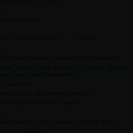
ufalo}Fuerte] :) chii
je
o eran hombres...
mos a contar mentiras ... tralará ....
je
tps://www.youtube.com/watch?v=Y-IOkADqVk8
uTube Titulo: Nino Bravo - Te Quiero Te Quier
viado por: mibellagenio007
é guapo era ....
amenco}Letal muy buenas gramola!!
ballitoDeMar\Feroz el puma?
no ....
falo}Fuerte: hola preciosa , besín dulce
e tío abrazando ....