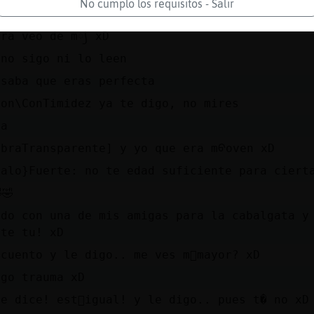
No cumplo los requisitos - Salir
ballitoDeMar\Feroz: tú la pediste...jejejejej
ora veo de m᳡ xD
 no sigo ni lo leen
nsaba que eras perfecta
ton\ConTimidez ya te digo, no mires
ja
ebraTransparente] y yo que era mᠪoven xD
falo}Fuerte: no te edad suficiente para ciert
🤣
edo con una de mis amigas para la cabalgata y 
ste tu! xD
 cuento y le digo.. me ves m᳠mayor? xD
ngo trauma xD
me dice! est᳠igual! y le digo.. pues t� no xD