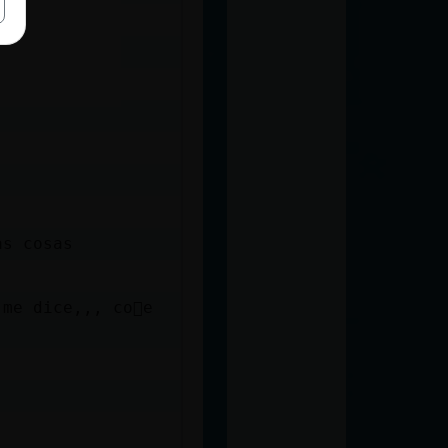
eje
as cosas
me dice,,, co񯠭e