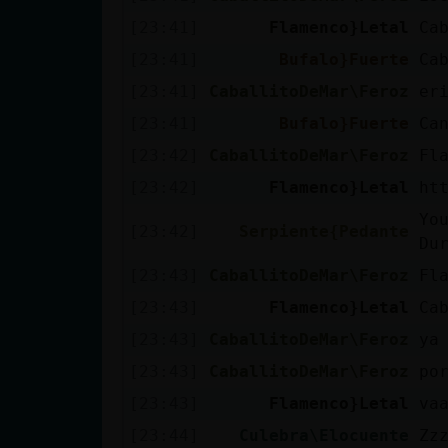
Mis blogs
[23:41]
Flamenco}Letal
Ca
[23:41]
Bufalo}Fuerte
Ca
[23:41]
CaballitoDeMar\Feroz
er
Mis foros
[23:41]
Bufalo}Fuerte
Ca
[23:42]
CaballitoDeMar\Feroz
Fl
[23:42]
Flamenco}Letal
ht
Registrar
un canal
Yo
[23:42]
Serpiente{Pedante
Du
[23:43]
CaballitoDeMar\Feroz
Fl
Más
[23:43]
Flamenco}Letal
Ca
gestiones
[23:43]
CaballitoDeMar\Feroz
ya
[23:43]
CaballitoDeMar\Feroz
po
[23:43]
Flamenco}Letal
va
[23:44]
Culebra\Elocuente
Zz