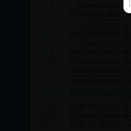
[23:48]
Flamenco}Letal
Ca
[23:48]
Culebra\Elocuente
Ah
[23:48]
Grillo\Humilde
Na
[23:48]
ZebraTransparente
pe
[23:48]
Bufalo}Fuerte
Ra
[23:48]
ZebraTransparente
ja
[23:49]
Culebra\Elocuente
[Z
[23:49]
Raton\ConTimidez
Bu
[23:49]
Raton\ConTimidez
🤣
Qu
[23:49]
Culebra\Elocuente
vi
[23:49]
Culebra\Elocuente
Le
[23:49]
Culebra\Elocuente
Te
[23:50]
Culebra\Elocuente
Y 