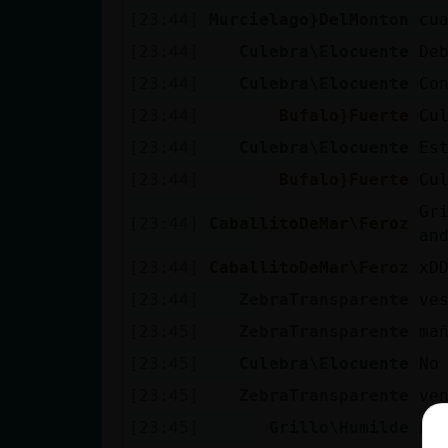
[23:44]
Murcielago}DelMonton
cu
[23:44]
Culebra\Elocuente
De
[23:44]
Culebra\Elocuente
Co
[23:44]
Bufalo}Fuerte
Cu
[23:44]
Culebra\Elocuente
Es
[23:44]
Bufalo}Fuerte
Cu
Gr
[23:44]
CaballitoDeMar\Feroz
an
[23:44]
CaballitoDeMar\Feroz
xD
[23:44]
ZebraTransparente
ve
[23:45]
ZebraTransparente
ma
[23:45]
Culebra\Elocuente
No
[23:45]
ZebraTransparente
ve
[23:45]
Grillo\Humilde
Er