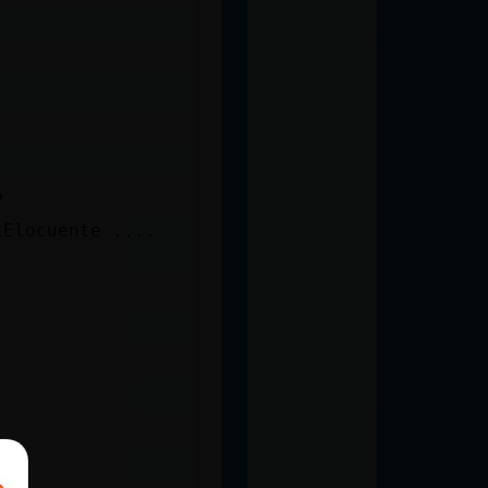
o
\Elocuente ....