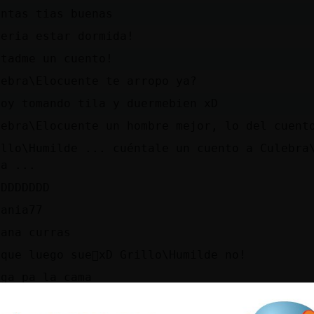
antas tias buenas
beria estar dormida!
ntadme un cuento!
lebra\Elocuente te arropo ya?
toy tomando tila y duermebien xD
lebra\Elocuente un hombre mejor, lo del cuent
illo\Humilde ... cuéntale un cuento a Culebra
da ...
DDDDDDDD
sania77
ñana curras
 que luego sue񯡠xD Grillo\Humilde no!
nga pa la cama
ase una vez un apuesto gominolo que....