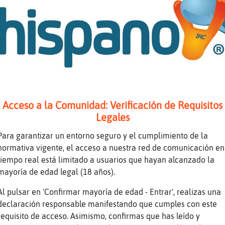
ebraTransparente] boh!
so un Kiosko
rillo\Humilde] me caes fatal! xD odio las gom
o seguidle el rollo xD
tps://www.youtube.com/watch?v=Qe80Szmcxso
uTube Titulo: Como Yo Te Amo - Raphael Duraci
r: mibellagenio007
Acceso a la Comunidad: Verificación de Requisitos
jaja
Legales
jaJajaJaja JajaJajaJaja JajaJajaJaja JajaJaja
Para garantizar un entorno seguro y el cumplimiento de la
jaJajaJaja JajaJajaJaja
normativa vigente, el acceso a nuestra red de comunicación en
o por varias rotondas y recal󠡮te la.mirada de
tiempo real está limitado a usuarios que hayan alcanzado la
mayoría de edad legal (18 años).
 me hableis de mi mirada q estoy todo el dia 
os xD
Al pulsar en 'Confirmar mayoría de edad - Entrar', realizas una
e solo suspiraba por su 1906 bien fr�a
declaración responsable manifestando que cumples con este
requisito de acceso. Asimismo, confirmas que has leído y
taba yo que no veia un carajo xD y asi era xD