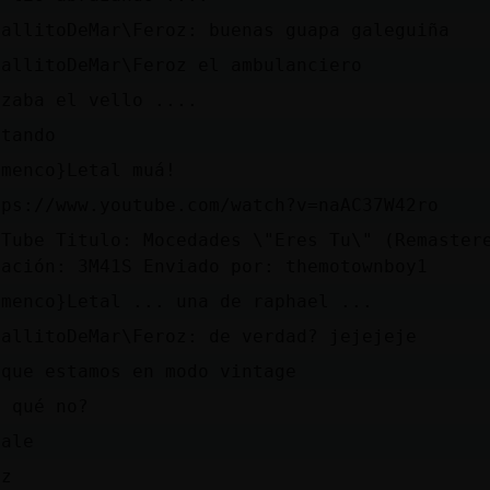
ballitoDeMar\Feroz: buenas guapa galeguiña
ballitoDeMar\Feroz el ambulanciero
izaba el vello ....
ntando
amenco}Letal muá!
tps://www.youtube.com/watch?v=naAC37W42ro
uTube Titulo: Mocedades \"Eres Tu\" (Remaster
ración: 3M41S Enviado por: themotownboy1
amenco}Letal ... una de raphael ...
ballitoDeMar\Feroz: de verdad? jejejeje
 que estamos en modo vintage
r qué no?
aale
zz