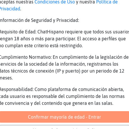
aceptas nuestras
Condiciones de Uso
y nuestra
Política de
nzanilla ....
Privacidad
.
 gradue la vista y estoy ciega xD
Información de Seguridad y Privacidad:
es puse lentillas xD y me hice mayor de repen
Requisito de Edad: ChatHispano requiere que todos sus usuario
hete aqu�ue gominolo no cautivo a la bebedora 
tengan 18 años o más para participar. El acceso a perfiles que
uuuuuuuuuuuuuuuuuuu
no cumplan este criterio está restringido.
uuuuuuuuuuuuuuuuuuuu
Cumplimiento Normativo: En cumplimiento de la legislación de
tomar poc ulo el filtro de belleza natural xD
servicios de la sociedad de la información, registramos los
uuuuuuuuuuuuuuuuuuuuuuuuu
datos técnicos de conexión (IP y puerto) por un periodo de 12
meses.
amenco}Letal ..... jajajaajajajajaja
Responsabilidad: Como plataforma de comunicación abierta,
cada usuario es responsable del cumplimiento de las normas
!
de convivencia y del contenido que genera en las salas.
 resto tambien lo son!
lebra\Elocuente usas lentillas?
Confirmar mayoría de edad - Entrar
ebraTransparente] recientemente xD