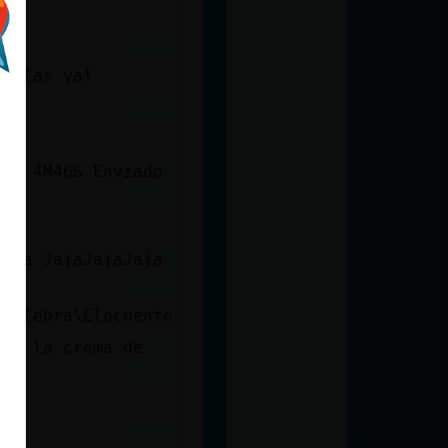
inolas ya!
ón: 4M46S Enviado
Jaja JajaJajaJaja
 Culebra\Elocuente
con la crema de