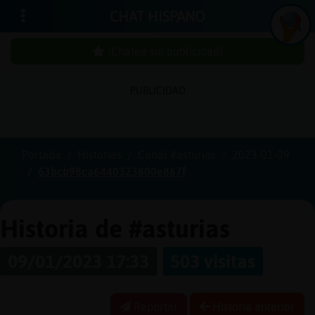
CHAT HISPANO
¡Chatea sin publicidad!
PUBLICIDAD
Iniciar
sesión
Portada
Historias
Canal #asturias
2023-01-09
63bcb98ca6440323800e867f
¡Chatea
sin
publici
Historia de #asturias
09/01/2023 17:33
503 visitas
Crear
una
Reportar
Historia anterior
cuenta