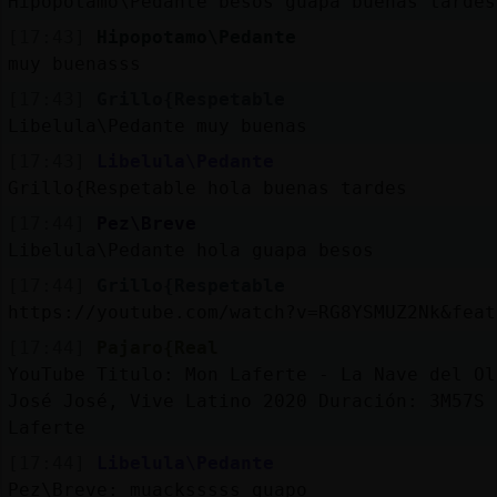
Hipopotamo\Pedante besos guapa buenas tardes
[17:43]
Hipopotamo\Pedante
muy buenasss
[17:43]
Grillo{Respetable
Libelula\Pedante muy buenas
[17:43]
Libelula\Pedante
Grillo{Respetable hola buenas tardes
[17:44]
Pez\Breve
Libelula\Pedante hola guapa besos
[17:44]
Grillo{Respetable
https://youtube.com/watch?v=RG8YSMUZ2Nk&feat
[17:44]
Pajaro{Real
YouTube Titulo: Mon Laferte - La Nave del Ol
José José, Vive Latino 2020 Duración: 3M57S 
Laferte
[17:44]
Libelula\Pedante
Pez\Breve: muacksssss guapo