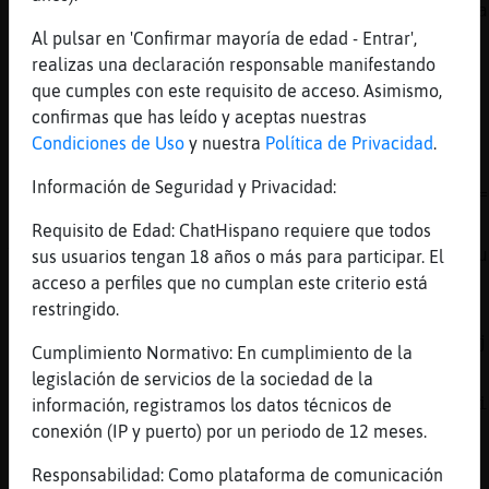
Hipopotamo\Pedante: canciones de siempre...a
Al pulsar en 'Confirmar mayoría de edad - Entrar',
[17:40]
Hipopotamo\Pedante
realizas una declaración responsable manifestando
que te digan eso ....no tiene precio
que cumples con este requisito de acceso. Asimismo,
[17:40]
Hipopotamo\Pedante
confirmas que has leído y aceptas nuestras
jajajajjaja
Condiciones de Uso
y nuestra
Política de Privacidad
.
[17:41]
Libelula}SinRespeto
Información de Seguridad y Privacidad:
https://www.youtube.com/watch?app=desktop&v=
[17:41]
Pajaro{Real
Requisito de Edad: ChatHispano requiere que todos
YouTube Titulo: MIGUEL RIOS NO ESTAS SOLA Du
sus usuarios tengan 18 años o más para participar. El
por: erik3243
acceso a perfiles que no cumplan este criterio está
restringido.
[17:41]
Jirafa-Fuerte
Hipopotamo\Pedante: y q te lo canten ....jjj
Cumplimiento Normativo: En cumplimiento de la
[17:41]
Leon}Fuerte
legislación de servicios de la sociedad de la
guappiiiiiiiiiiiiiiiiiiiiiiiiiiiiiiiiiiiiiii
información, registramos los datos técnicos de
besisssssssssssssssssssssssssssssssss
conexión (IP y puerto) por un periodo de 12 meses.
[17:41]
Hipopotamo\Pedante
Responsabilidad: Como plataforma de comunicación