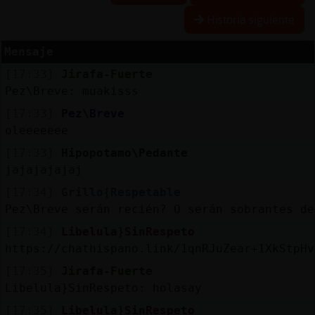
Historia siguiente
Mensaje
Reserva
[17:33]
Jirafa-Fuerte
alias
Pez\Breve: muakisss
[17:33]
Pez\Breve
oleeeeeee
Actuali
[17:33]
Hipopotamo\Pedante
contras
jajajajajaj
[17:34]
Grillo{Respetable
Pez\Breve serán recién? O serán sobrantes de
Actuali
[17:34]
Libelula}SinRespeto
IP
https://chathispano.link/1qnRJuZear+1XkStpHv
virtual
[17:35]
Jirafa-Fuerte
Libelula}SinRespeto: holasay
[17:35]
Libelula}SinRespeto