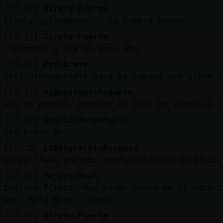
[17:37]
Jirafa-Fuerte
Libelula}SinRespeto: no hombre noooo
[17:37]
Jirafa-Fuerte
Esperemos q sea un buen año
[17:37]
Pez\Breve
Grillo{Respetable para la semana que viene :
[17:37]
Hipopotamo\Pedante
asi da gustoo, empezar el a񯠡si de animosos 
[17:38]
Grillo{Respetable
Pez\Breve 👍
[17:38]
Libelula}SinRespeto
https://www.youtube.com/watch?v=IHllRUqJqso
[17:38]
Pajaro{Real
YouTube Titulo: Hoy Tengo Ganas de Ti Duraci
por: Rafa Blas - Topic
[17:39]
Jirafa-Fuerte