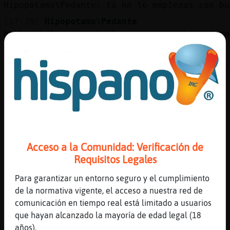
Hipopotamo\Pedante: tú no lo empiezas con bu
[17:39]
Hipopotamo\Pedante
hablo el/la que mete la mano por sitios inso
[17:39]
Libelula}SinRespeto
Jirafa-Fuerte: nah, lo que tenga que pasar..
[17:39]
Jirafa-Fuerte
Libelula}SinRespeto: exacto
[17:39]
Hipopotamo\Pedante
Jirafa-Fuerte sii sii muy biennnn
[17:39]
Hipopotamo\Pedante
Acceso a la Comunidad: Verificación de
jajajajaj
Requisitos Legales
[17:40]
Hipopotamo\Pedante
que bonita Libelula}SinRespeto
Para garantizar un entorno seguro y el cumplimiento
de la normativa vigente, el acceso a nuestra red de
[17:40]
Leon}Fuerte
comunicación en tiempo real está limitado a usuarios
holaaaaaaaaaaaa Asturiano40
que hayan alcanzado la mayoría de edad legal (18
[17:40]
Libelula}SinRespeto
años).