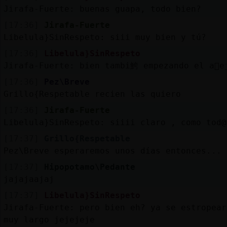
Mis
Jirafa-Fuerte: buenas guapa, todo bien?
blogs
[17:36]
Jirafa-Fuerte
Libelula}SinRespeto: siii muy bien y tú?
[17:36]
Libelula}SinRespeto
Mis
Jirafa-Fuerte: bien tambi鮬 empezando el a񯠪e
foros
[17:36]
Pez\Breve
Grillo{Respetable recien las quiero
[17:36]
Jirafa-Fuerte
Registr
Libelula}SinRespeto: siiii claro , como tod@
un
[17:37]
Grillo{Respetable
canal
Pez\Breve esperaremos unos días entonces...
[17:37]
Hipopotamo\Pedante
jajajaajaj
Más
[17:37]
Libelula}SinRespeto
gestion
Jirafa-Fuerte: pero bien eh? ya se estropea
muy largo jejejeje