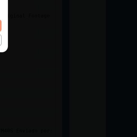
res
(Original Footage
7M40S Enviado por: