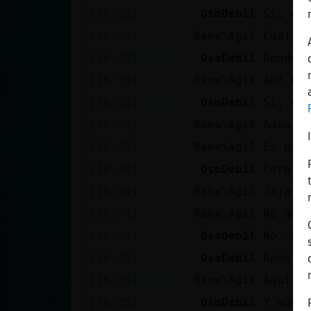
[16:32]
OsoDebil
Si, es
[16:33]
Rana\Agil
Cual e
[16:33]
OsoDebil
Donde 
[16:33]
Rana\Agil
Ah! Qu
[16:33]
OsoDebil
Si, mí
[16:33]
Rana\Agil
Aaaa
[16:33]
Rana\Agil
Es bue
[16:34]
OsoDebil
Pero s
[16:34]
Rana\Agil
Jajaja
[16:34]
Rana\Agil
No qur
[16:34]
OsoDebil
No, qu
[16:35]
OsoDebil
Rana\A
[16:35]
Rana\Agil
Aqui?
[16:35]
OsoDebil
Y aún 