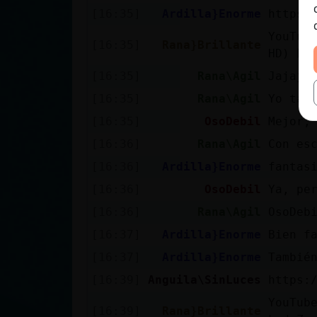
[16:35]
Ardilla}Enorme
https:
YouTub
[16:35]
Rana}Brillante
HD) Du
[16:35]
Rana\Agil
Jajajj
[16:35]
Rana\Agil
Yo tam
[16:35]
OsoDebil
Mejor,
[16:36]
Rana\Agil
Con es
[16:36]
Ardilla}Enorme
fantasi
[16:36]
OsoDebil
Ya, pe
[16:36]
Rana\Agil
OsoDeb
[16:37]
Ardilla}Enorme
Bien f
[16:37]
Ardilla}Enorme
Tambié
[16:39]
Anguila\SinLuces
https:
YouTub
[16:39]
Rana}Brillante