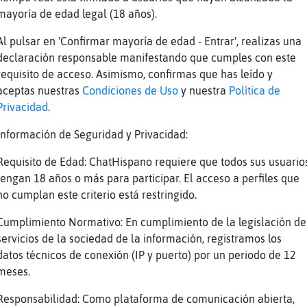
o he dicho!!!
mayoría de edad legal (18 años).
s tu tierra?
Al pulsar en 'Confirmar mayoría de edad - Entrar', realizas una
entras a mirar
declaración responsable manifestando que cumples con este
requisito de acceso. Asimismo, confirmas que has leído y
e es tuya?
aceptas nuestras
Condiciones de Uso
y nuestra
Política de
a y muy mía
Privacidad
.
Información de Seguridad y Privacidad:
no saberlo
Requisito de Edad: ChatHispano requiere que todos sus usuario
erán bienvenido, eh???
tengan 18 años o más para participar. El acceso a perfiles que
no cumplan este criterio está restringido.
 te vicias
Cumplimiento Normativo: En cumplimiento de la legislación de
e hace frío
servicios de la sociedad de la información, registramos los
gil, hace dos mese que no entraba
datos técnicos de conexión (IP y puerto) por un periodo de 12
meses.
no sé poner notices....
Responsabilidad: Como plataforma de comunicación abierta,