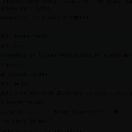
e Titulo: Gary Moore - Still Got The Blues (L
Enviado por: Haplo
 porque os leo y paso verg�enza
Agil: buena tarde
Agil chao
icoswing2 ya lo veo felicitando el a񯠨asta ma
is fatal
na: buenas tardes
Agil: mejor
Agil: creo que hab� dicho que te ibas...eres 
na buenas tardes
sa, besin cielo... No me lo puedo de cre�
a ha visto jam�s
 importara a ti lo que hablen