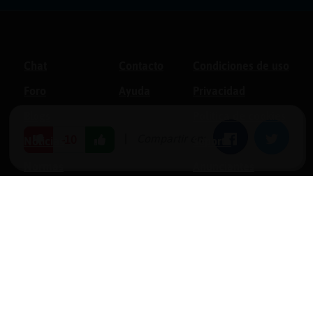
Chat
Contacto
Condiciones de uso
Foro
Ayuda
Privacidad
Blogs
Política de cookies
|
Compartir en:
Facebook
Twitter
-10
Noticias
Soporte
Normas
Anunciantes
Estadísticas
Historias
Tu foro gratis