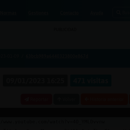
Bus
Normas
Gestiones
Contacto
Ayuda
PUBLICIDAD
023-01-09
63bcb989a6440323800e867d
s
09/01/2023 16:25
471 visitas
Reportar
Volver
Historia anterior
//www.youtube.com/watch?v=4O_YMLDvvnw