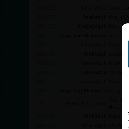
Mis blogs
[16:29]
Rana\Agil
Langre
[16:30]
OsoDebil
Oveja{
[16:30]
Oveja{Agil
Hay qu
Mis foros
[16:30]
Anguila\SinLuces
Oveja{A
[16:30]
Rana\Agil
Cada u
[16:30]
OsoDebil
quien 
Registrar
un canal
[16:31]
Rana\Agil
O del 
[16:31]
OsoDebil
Valen 
[16:31]
Rana\Agil
Pues e
Más
[16:31]
Anguila\SinLuces
https:
gestiones
YouTub
[16:31]
Rana}Brillante
Music 
[16:32]
OsoDebil
Rana\A
[16:32]
Rana\Agil
En tu 