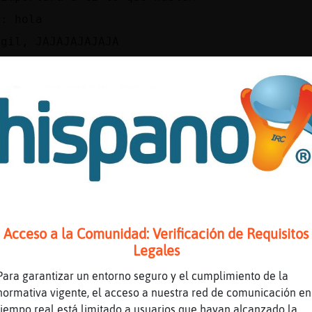
o: hola
Agil, JAJAJAJAJAJA
e evitar estos comentarios, hombre!!
gil: o si, ah�ueda la inc󧮩ta...
no que comente lo que le salga de la punta
la tenga, Rana\Agil.
juju
las dos
so
//www.youtube.com/watch?v=r3Pr1_v7hsw
Acceso a la Comunidad: Verificación de Requisitos
e Titulo: Foreigner - I Want To Know What Lov
Legales
Video) Duración: 5M1S Enviado por: RHINO
Para garantizar un entorno seguro y el cumplimiento de la
gil, se te perdió algo en mi tierra?
normativa vigente, el acceso a nuestra red de comunicación en
tierra?
tiempo real está limitado a usuarios que hayan alcanzado la