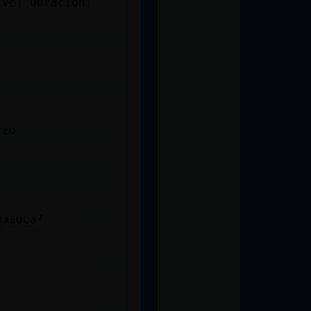
ive) Duración:
rzo
masoca?