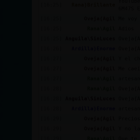
YouTub
[16:25]
Rana}Brillante
cuenta
6M47S 
[16:25]
Oveja{Agil
Me voy
[16:25]
Rana\Agil
Adios
Reservar
[16:25]
Anguila\SinLuces
Oveja{
alias
[16:26]
Ardilla}Enorme
Oveja{
[16:27]
Oveja{Agil
Y el ch
[16:27]
Oveja{Agil
Me cae
Actualizar
contraseña
[16:27]
Rana\Agil
artesa
[16:28]
Rana\Agil
Oveja{
[16:28]
Anguila\SinLuces
Oveja{
Actualizar
[16:28]
Ardilla}Enorme
artesa
IP virtual
[16:29]
Oveja{Agil
Precio
[16:29]
Oveja{Agil
Y no l
[16:29]
Rana\Agil
Que te