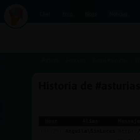
Chat
Foro
Blogs
Noticias
Iniciar
sesión
Portada
Historias
Canal #asturias
2
Historia de #asturia
¡Chatea
sin
publicidad!
Hour
Alias
Mensaje
[16:25]
Anguila\SinLuces
https:
Crear
una