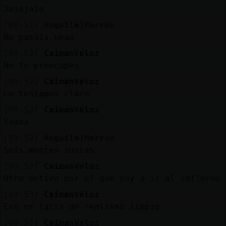
Jajajaja
[09:52]
Anguila}Marron
No pasáis unaa
[09:52]
CaimanVeloz
No te preocupes
[09:52]
CaimanVeloz
Lo teníamos claro
[09:52]
CaimanVeloz
Yaaaa
[09:52]
Anguila}Marron
Sois.mentes susias
[09:52]
CaimanVeloz
Otro motivo por el que voy a ir al infierno
[09:53]
CaimanVeloz
Eso es falta de realismo limpio
[09:53]
CaimanVeloz