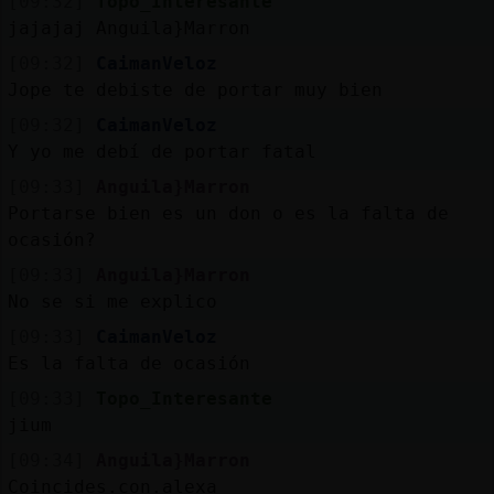
[09:32]
Topo_Interesante
jajajaj Anguila}Marron
[09:32]
CaimanVeloz
Jope te debiste de portar muy bien
[09:32]
CaimanVeloz
Y yo me debí de portar fatal
[09:33]
Anguila}Marron
Portarse bien es un don o es la falta de
ocasión?
[09:33]
Anguila}Marron
No se si me explico
[09:33]
CaimanVeloz
Es la falta de ocasión
[09:33]
Topo_Interesante
jium
[09:34]
Anguila}Marron
Coincides.con.alexa