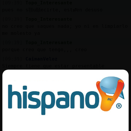
[09:39]
Topo_Interesante
pues no s頱u頤ecirte, estᮠen desuso
[09:39]
Topo_Interesante
no creo que saques nada; yo ni en limpiarlo
me molesto ya
[09:39]
Topo_Interesante
porque creo que tengo,,, creo
[09:39]
CaimanVeloz
Siempre tiene que estar presentable
[09:39]
Anguila}Marron
Aro
[09:39]
CaimanVeloz
Por si acaso
[09:40]
Anguila}Marron
Es como la.rop.ainterior
[09:40]
Anguila}Marron