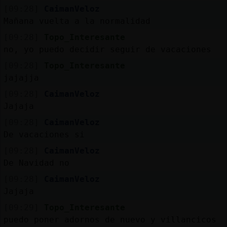
[09:28]
CaimanVeloz
Mañana vuelta a la normalidad
M
is
r
o
s
[09:28]
Topo_Interesante
fo
no, yo puedo decidir seguir de vacaciones
[09:28]
Topo_Interesante
jajajja
R
e
g
is
tr
a
r
n
a
n
a
[09:28]
CaimanVeloz
u
Jajaja
c
l
[09:28]
CaimanVeloz
De vacaciones si
[09:28]
CaimanVeloz
M
á
s
e
s
o
n
e
s
g
De Navidad no
[09:28]
CaimanVeloz
Jajaja
[09:29]
Topo_Interesante
puedo poner adornos de nuevo y villancicos