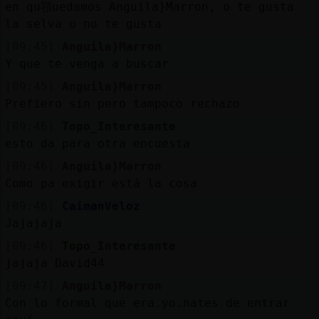
en qu頱uedamos Anguila}Marron, o te gusta
la selva o no te gusta
[09:45]
Anguila}Marron
Y que te venga a buscar
[09:45]
Anguila}Marron
Prefiero sin pero tampoco rechazo
[09:46]
Topo_Interesante
esto da para otra encuesta
[09:46]
Anguila}Marron
Como pa exigir está la cosa
[09:46]
CaimanVeloz
Jajajaja
[09:46]
Topo_Interesante
jajaja David44
[09:47]
Anguila}Marron
Con lo formal que era.yo.nates de entrar