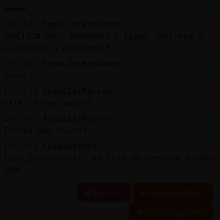
🤣🤣🤣
[09:54]
Topo_Interesante
ACTION deja bombones y pipas churruca y
se marcha a planchar
[09:54]
Topo_Interesante
besos!
[09:54]
Anguila}Marron
Este lo ves.mejor?
[09:54]
Anguila}Marron
Tendrá más éxito?
[09:54]
CaimanVeloz
Topo_Interesante: me cojo un Ferrero Rocher
😘😘
Reportar
Historia anterior
Historia siguiente