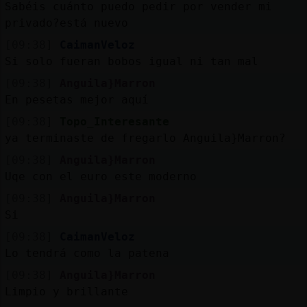
Sabéis cuánto puedo pedir por vender mi
privado?está nuevo
[09:38]
CaimanVeloz
Si solo fueran bobos igual ni tan mal
[09:38]
Anguila}Marron
En pesetas mejor aquí
[09:38]
Topo_Interesante
ya terminaste de fregarlo Anguila}Marron?
[09:38]
Anguila}Marron
Uqe con el euro este moderno
[09:38]
Anguila}Marron
Si
[09:38]
CaimanVeloz
Lo tendrá como la patena
[09:38]
Anguila}Marron
Limpio y brillante