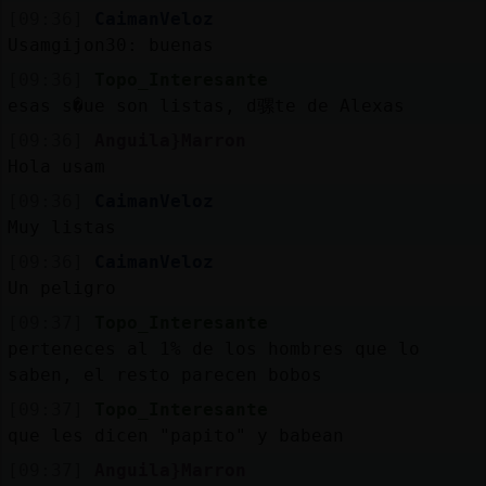
[09:36]
CaimanVeloz
Usamgijon30: buenas
[09:36]
Topo_Interesante
esas s�ue son listas, d骡te de Alexas
[09:36]
Anguila}Marron
Hola usam
[09:36]
CaimanVeloz
Muy listas
[09:36]
CaimanVeloz
Un peligro
[09:37]
Topo_Interesante
perteneces al 1% de los hombres que lo
saben, el resto parecen bobos
[09:37]
Topo_Interesante
que les dicen "papito" y babean
[09:37]
Anguila}Marron