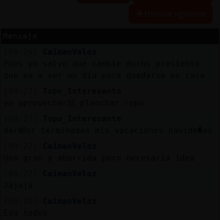
Historia siguiente
R
e
s
e
r
v
a
r
lia
s
Mensaje
a
[09:26]
CaimanVeloz
Pues yo salvo que cambie mucho presiento
que va a ser un día para quedarse en casa
A
c
tu
a
liz
a
o
n
tr
a
s
e
ñ
a
r c
[09:27]
Topo_Interesante
yo aprovechar頡 planchar ropa
[09:27]
Topo_Interesante
dar頰or terminadas mis vacaciones navide�as
A
c
tu
a
liz
a
r
ir
tu
a
IP
[09:27]
CaimanVeloz
v
l
Una gran y aburrida pero necesaria idea
[09:27]
CaimanVeloz
Jajaja
M
is
lo
g
s
[09:28]
CaimanVeloz
b
Eso todos