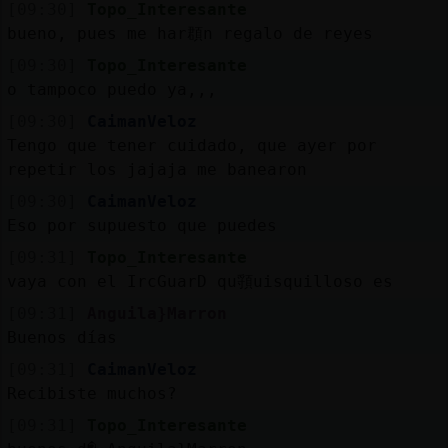
[09:30]
Topo_Interesante
bueno, pues me har頵n regalo de reyes
[09:30]
Topo_Interesante
o tampoco puedo ya,,,
[09:30]
CaimanVeloz
Tengo que tener cuidado, que ayer por
repetir los jajaja me banearon
[09:30]
CaimanVeloz
Eso por supuesto que puedes
[09:31]
Topo_Interesante
vaya con el IrcGuarD qu頱uisquilloso es
[09:31]
Anguila}Marron
Buenos días
[09:31]
CaimanVeloz
Recibiste muchos?
[09:31]
Topo_Interesante