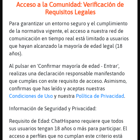
Por si tienes que ir al médico
Acceso a la Comunidad: Verificación de
[09:40]
CaimanVeloz
Requisitos Legales
Siempre limpia
Para garantizar un entorno seguro y el cumplimiento
[09:40]
Topo_Interesante
de la normativa vigente, el acceso a nuestra red de
yo prefiero que no lo est鬠as�i entra
comunicación en tiempo real está limitado a usuarios
alguien, se va m᳠rᰩdo
que hayan alcanzado la mayoría de edad legal (18
[09:40]
CaimanVeloz
años).
No vaya a ser que se te presente una papito
Al pulsar en 'Confirmar mayoría de edad - Entrar',
[09:40]
Topo_Interesante
realizas una declaración responsable manifestando
ah, yo de eso no entiendo, no uso
que cumples con este requisito de acceso. Asimismo,
[09:41]
CaimanVeloz
confirmas que has leído y aceptas nuestras
Topo_Interesante: no usas ropa interior?
Condiciones de Uso
y nuestra
Política de Privacidad
.
[09:41]
CaimanVeloz
Información de Seguridad y Privacidad:
Eso a sido una invitación a colapsar el
privado
Requisito de Edad: ChatHispano requiere que todos
sus usuarios tengan 18 años o más para participar. El
[09:41]
Topo_Interesante
acceso a perfiles que no cumplan este criterio está
no