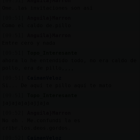
[09:51]
Anguila}Marron
Ome..las invitaciones son asi
[09:51]
Anguila}Marron
Como el caldo de.pillo
[09:51]
Anguila}Marron
Entre cero y nada
[09:51]
Topo_Interesante
ahora lo he entendido todo, no era caldo de
pollo, era de pillo,,,,
[09:51]
CaimanVeloz
Si... De aquí te pillo aquí te mato
[09:51]
Topo_Interesante
jajajajajajjaja
[09:52]
Anguila}Marron
No oh . Me.confundi la es
cribr.los.deos.gordos.
[09:52]
CaimanVeloz