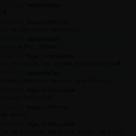
[09:43]
CaimanVeloz
😁
[09:43]
Anguila}Marron
Si es una selva amazónica....
[09:43]
CaimanVeloz
PeterXL24c: buenos
[09:43]
Topo_Interesante
no te gustan las selvas Anguila}Marron�
[09:43]
CaimanVeloz
Anguila}Marron: no seas tiquismiquis
[09:43]
Topo_Interesante
buenos PeterXL24c
[09:43]
Anguila}Marron
No mucho
[09:44]
Topo_Interesante
no me extra񡬠se puede uno perder en ellas