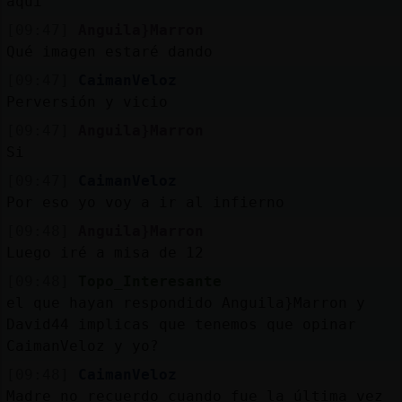
aquí
[09:47]
Anguila}Marron
Qué imagen estaré dando
[09:47]
CaimanVeloz
Perversión y vicio
[09:47]
Anguila}Marron
Si
[09:47]
CaimanVeloz
Por eso yo voy a ir al infierno
[09:48]
Anguila}Marron
Luego iré a misa de 12
[09:48]
Topo_Interesante
el que hayan respondido Anguila}Marron y
David44 implicas que tenemos que opinar
CaimanVeloz y yo?
[09:48]
CaimanVeloz
Madre no recuerdo cuando fue la última vez