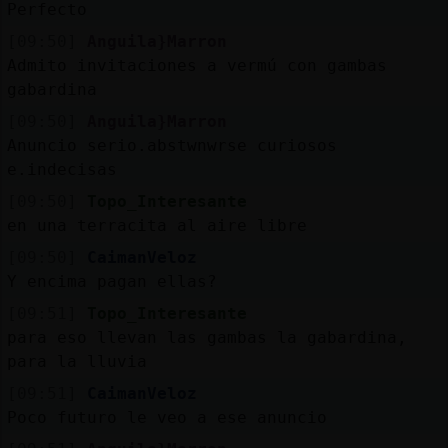
Perfecto
[09:50]
Anguila}Marron
Admito invitaciones a vermú con gambas
gabardina
[09:50]
Anguila}Marron
Anuncio serio.abstwnwrse curiosos
e.indecisas
[09:50]
Topo_Interesante
en una terracita al aire libre
[09:50]
CaimanVeloz
Y encima pagan ellas?
[09:51]
Topo_Interesante
para eso llevan las gambas la gabardina,
para la lluvia
[09:51]
CaimanVeloz
Poco futuro le veo a ese anuncio