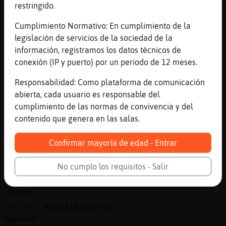
restringido.
[09:41]
CaimanVeloz
🤣🤣🤣
Cumplimiento Normativo: En cumplimiento de la
legislación de servicios de la sociedad de la
[09:41]
Anguila}Marron
información, registramos los datos técnicos de
Yo no me lo creo
conexión (IP y puerto) por un periodo de 12 meses.
[09:42]
CaimanVeloz
Con lo bonita y sexy que os queda la
Responsabilidad: Como plataforma de comunicación
lencería
abierta, cada usuario es responsable del
cumplimiento de las normas de convivencia y del
[09:42]
CaimanVeloz
contenido que genera en las salas.
Que cuidado, sin ella también estáis
bonitas y sexys
Confirmar mayoría de edad - Entrar
[09:42]
CaimanVeloz
Jajajaja
No cumplo los requisitos - Salir
[09:42]
Topo_Interesante
jajaaj
[09:42]
Anguila}Marron
Depende