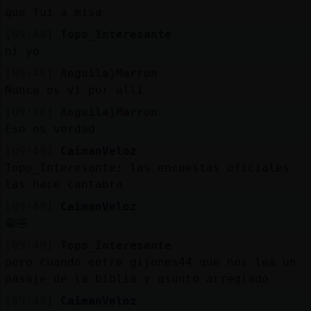
que fui a misa
[09:48]
Topo_Interesante
ni yo
[09:48]
Anguila}Marron
Nunca os vi por allí
[09:48]
Anguila}Marron
Eso es verdad
[09:49]
CaimanVeloz
Topo_Interesante: las encuestas oficiales
las hace cantabra
[09:49]
CaimanVeloz
😁🤣
[09:49]
Topo_Interesante
pero cuando entre gijones44 que nos lea un
pasaje de la biblia y asunto arreglado
[09:49]
CaimanVeloz