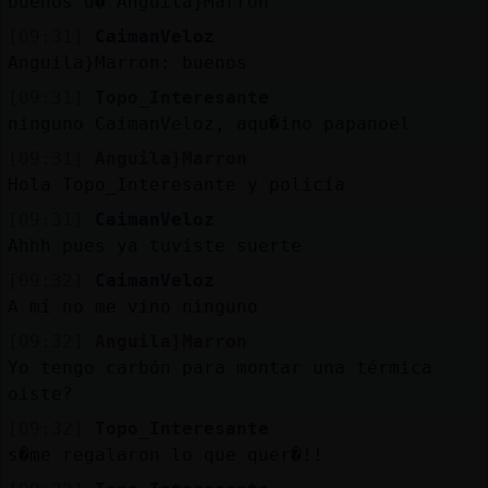
buenos d� Anguila}Marron
[09:31]
CaimanVeloz
Anguila}Marron: buenos
[09:31]
Topo_Interesante
ninguno CaimanVeloz, aqu�ino papanoel
[09:31]
Anguila}Marron
Hola Topo_Interesante y policía
[09:31]
CaimanVeloz
Ahhh pues ya tuviste suerte
[09:32]
CaimanVeloz
A mí no me vino ninguno
[09:32]
Anguila}Marron
Yo tengo carbón para montar una térmica
oiste?
[09:32]
Topo_Interesante
s�me regalaron lo que quer�!!