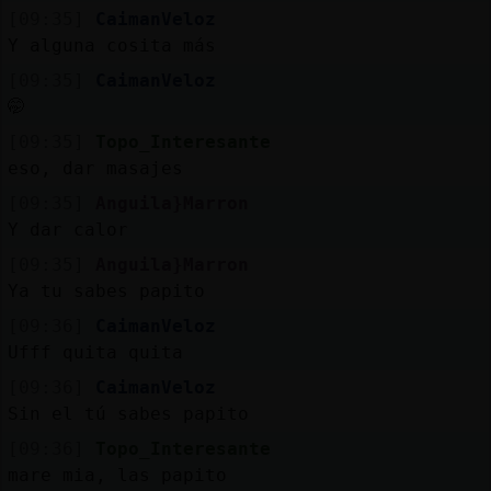
[09:35]
CaimanVeloz
Y alguna cosita más
[09:35]
CaimanVeloz
🤭
[09:35]
Topo_Interesante
eso, dar masajes
[09:35]
Anguila}Marron
Y dar calor
[09:35]
Anguila}Marron
Ya tu sabes papito
[09:36]
CaimanVeloz
Ufff quita quita
[09:36]
CaimanVeloz
Sin el tú sabes papito
[09:36]
Topo_Interesante
mare mia, las papito