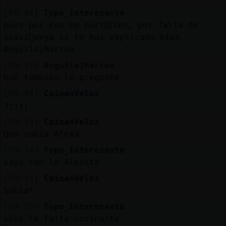
[09:34]
Topo_Interesante
pues por eso me port頢ien, por falta de
ocasi󮬠vaya si te has explicado bien
Anguila}Marron
[09:34]
Anguila}Marron
Qué también le.pregunte
[09:34]
CaimanVeloz
Jjjjj
[09:34]
CaimanVeloz
Que sabía Alexa
[09:34]
Topo_Interesante
vaya con la Alexita
[09:34]
CaimanVeloz
Sabia*
[09:35]
Topo_Interesante
solo le falta cocinarte