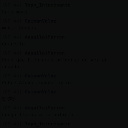
[09:44]
Topo_Interesante
hola moni
[09:44]
CaimanVeloz
moni: buenas
[09:44]
Anguila}Marron
Correcto
[09:44]
Anguila}Marron
Pero que bien está perderse de vez en
cuando
[09:45]
CaimanVeloz
Pobre Alexa cuando cocine
[09:45]
CaimanVeloz
🤣🤣🤣
[09:45]
Anguila}Marron
Luego llamas a la policía
[09:45]
Topo_Interesante