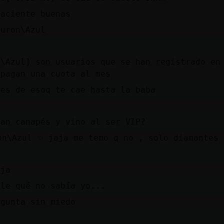
Paciente buenas
buron\Azul
n\Azul] son usuarios que se han registrado en
 pagan una cuota al mes
ees de esoq te cae hasta la baba
dan canapés y vino al ser VIP?
on\Azul ✨ jaja me temo q no , solo diamantes 
aja
ale qué no sabía yo...
egunta sin miedo