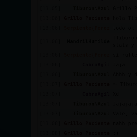
[13:05]
Tiburon\Azul
Grillo_
[13:06]
Grillo_Paciente
hola Ti
[13:06]
Serpiente{Feroz
todo ok
[Tiburo
[13:06]
MandrilHumilde
stats y
[13:06]
Serpiente{Feroz
si rufl
[13:06]
CabraAgil
Jaja
[13:06]
Tiburon\Azul
Ahhh y 
[13:07]
Grillo_Paciente
✨ Tibur
[13:07]
CabraAgil
Xd
[13:07]
Tiburon\Azul
Jajajaj
[13:07]
Tiburon\Azul
Vale, v
[13:08]
Grillo_Paciente
nahh pr
[13:08]
Grillo_Paciente
:)