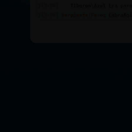
[13:08]
Tiburon\Azul
Era par
[13:08]
Serpiente{Feroz
CabraAg