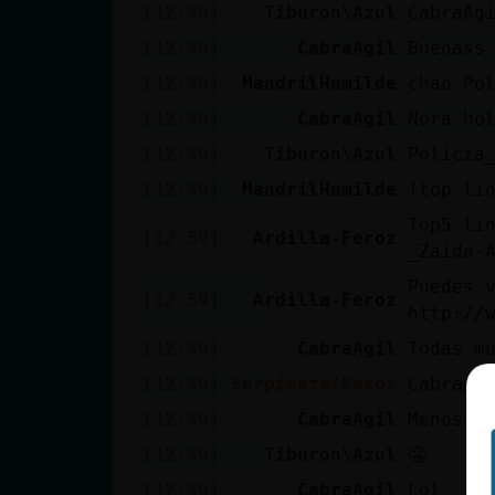
Mis blogs
[12:58]
Tiburon\Azul
CabraAg
[12:58]
CabraAgil
Buenass
[12:58]
MandrilHumilde
chao Po
Mis foros
[12:58]
CabraAgil
Nora ho
[12:59]
Tiburon\Azul
Policia
[12:59]
MandrilHumilde
!top.li
Registrar
Top5 li
un canal
[12:59]
Ardilla-Feroz
_Zaida-
Puedes 
[12:59]
Ardilla-Feroz
http://
Más
[12:59]
CabraAgil
Todas m
gestiones
[12:59]
Serpiente{Feroz
CabraAg
[12:59]
CabraAgil
Menos e
[12:59]
Tiburon\Azul
🤐
[12:59]
CabraAgil
Lol