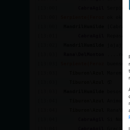
[13:00]
CabraAgil
Serpien
[13:00]
Serpiente{Feroz
ok ok
[13:00]
MandrilHumilde
[CabraA
[13:01]
CabraAgil
Repasar
[13:02]
MandrilHumilde
jajajja
[13:03]
Rana\DelMonton
....ree
[13:03]
Serpiente{Feroz
buenso 
[13:03]
Tiburon\Azul
Maremía
[13:03]
Tiburon\Azul
🤦
[13:03]
MandrilHumilde
besos R
[13:04]
Tiburon\Azul
Animo C
[13:04]
Tiburon\Azul
Rana\De
[13:04]
CabraAgil
Si Nora
[13:04]
CabraAgil
Gracias