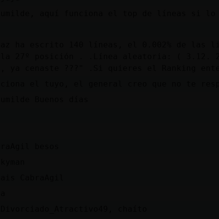
Humilde, aquí funciona el top de líneas si lo
naz ha escrito 140 líneas, el 0.002% de las l
 la 27º posición . .Línea aleatoria: ( 3.12. 
I, ya cenaste ???" .Si quieres el Ranking ent
nciona el tuyo, el general creo que no te res
Humilde Buenos días
braAgil besos
ckyman
 ais CabraAgil
ma
_Divorciado_Atractivo49, chaíto