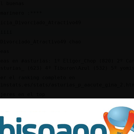
il buenas
 marinero :****
licia_Divorciado_Atractivo49
liiii
_Divorciado_Atractivo49 chao
neas
neas en #asturias: 1º Eligor_Chop (820) 2º Ca
Asturias_ (623) 4º Tiburon\Azul (532) 5º yomi
ver el ranking completo en
winstats.es/stats/asturias_p_aacute_gina_2.ht
ujeres en el top
il hoy no aptec estudiar?
ligor xd