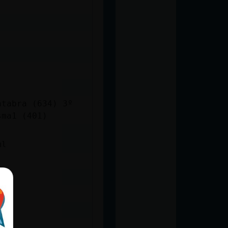
ntabra (634) 3º
sma1 (401)
ml