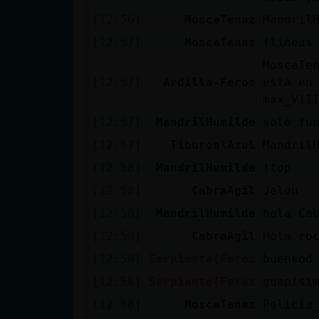
cuenta
[12:56]
MoscaTenaz
Mandril
[12:57]
MoscaTenaz
!lineas
MoscaTe
Reservar
[12:57]
Ardilla-Feroz
está en
alias
max_VII
[12:57]
MandrilHumilde
solo fu
[12:57]
Tiburon\Azul
Mandril
Actualizar
[12:58]
MandrilHumilde
!top
contraseña
[12:58]
CabraAgil
Jelou
[12:58]
MandrilHumilde
hola Ca
[12:58]
CabraAgil
Hola ro
Actualizar
[12:58]
Serpiente{Feroz
buensod
IP virtual
[12:58]
Serpiente{Feroz
guapisi
[12:58]
MoscaTenaz
Policia