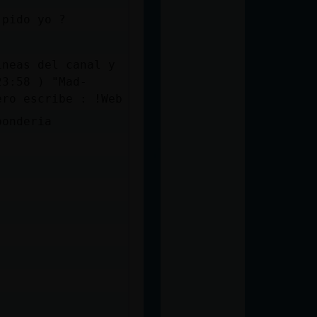
 pido yo ?
ineas del canal y
23:58 ) "Mad-
ero escribe : !Web
ponderia