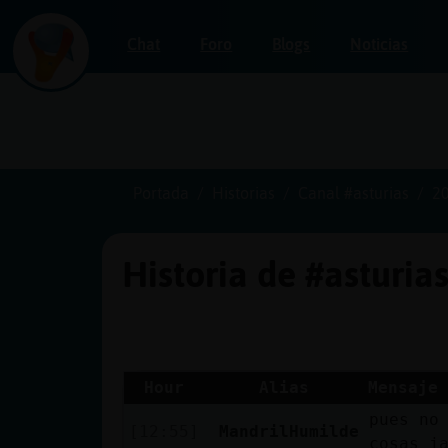
Chat
Foro
Blogs
Noticias
Iniciar
sesión
Portada
Historias
Canal #asturias
2
Historia de #asturia
¡Chatea
sin
publicidad!
Hour
Alias
Mensaje
pues no
Crear
[12:55]
MandrilHumilde
cosas j
una