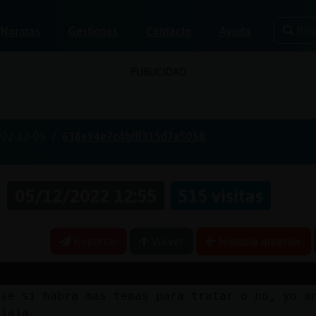
Bus
Normas
Gestiones
Contacto
Ayuda
PUBLICIDAD
022-12-05
638e94e7c4bfff315d7a5058
s
05/12/2022 12:55
515 visitas
Reportar
Volver
Historia anterior
 se si habra mas temas para tratar o no, yo a
ajaja