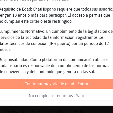
Grillo_Paciente! Usuario Super V.I.P. del bot
Requisito de Edad: ChatHispano requiere que todos sus usuario
nte{Feroz] hola
tengan 18 años o más para participar. El acceso a perfiles que
no cumplan este criterio está restringido.
Humilde
ceq hoy bvqa haber siesta de pijama
Cumplimiento Normativo: En cumplimiento de la legislación de
servicios de la sociedad de la información, registramos los
lHumilde] bsstss hola **
datos técnicos de conexión (IP y puerto) por un periodo de 12
buron\Azul
meses.
tismpo Rana\DelMonton
Responsabilidad: Como plataforma de comunicación abierta,
n\Azul] hola, bsss
cada usuario es responsable del cumplimiento de las normas
en?
de convivencia y del contenido que genera en las salas.
 buenas
Confirmar mayoría de edad - Entrar
igo Serpiente{Feroz
eso qué saluda el win como usuario VIP?
No cumplo los requisitos - Salir
en ?
te{Feroz hoy es día de siesta ehhh