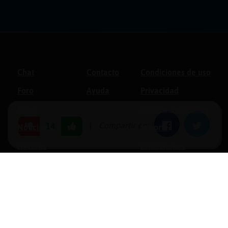
Chat
Contacto
Condiciones de uso
Foro
Ayuda
Privacidad
Blogs
Política de cookies
|
Compartir en:
Facebook
Twitter
14
Noticias
Soporte
Normas
Anunciantes
Estadísticas
Historias
Tu foro gratis