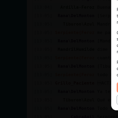
[13:04]
Ardilla-Feroz
Buenas 
[13:05]
Rana\DelMonton
[Serpie
[13:05]
Tiburon\Azul
Mandril
[13:05]
Serpiente{Feroz
me pare
[13:05]
Rana\DelMonton
[Mandri
[13:05]
MandrilHumilde
dime Ti
[13:05]
Serpiente{Feroz
cuanto 
[13:05]
Rana\DelMonton
[Tiburo
[13:05]
Serpiente{Feroz
todo bi
[13:05]
Grillo_Paciente
ACTION
[13:05]
Rana\DelMonton
Ya te d
[13:05]
Tiburon\Azul
Qué es 
[13:05]
Rana\DelMonton
Todo bi
[13:05]
CabraAgil
Serpien