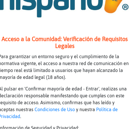
te{Feroz ahora me pondré jajaja
gil] que te toca estudiar hoy?
 la ley 40 xd
Acceso a la Comunidad: Verificación de Requisitos
 como sino dijeras nada, jajajaja
Legales
ee
Para garantizar un entorno seguro y el cumplimiento de la
dias Rana\DelMonton
normativa vigente, el acceso a nuestra red de comunicación en
tiempo real está limitado a usuarios que hayan alcanzado la
 R. Jurídico
mayoría de edad legal (18 años).
Al pulsar en 'Confirmar mayoría de edad - Entrar', realizas una
ana\DelMonton
declaración responsable manifestando que cumples con este
abraAgil!!
requisito de acceso. Asimismo, confirmas que has leído y
lMonton buenos días
aceptas nuestras
Condiciones de Uso
y nuestra
Política de
Privacidad
.
 jaja
Información de Seguridad y Privacidad: