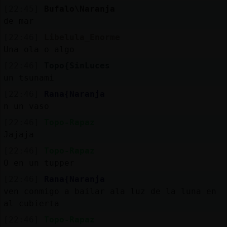
[22:45]
Bufalo\Naranja
de mar
[22:46]
Libelula_Enorme
Una ola o algo
[22:46]
Topo{SinLuces
un tsunami
[22:46]
Rana{Naranja
n un vaso
[22:46]
Topo-Rapaz
Jajaja
[22:46]
Topo-Rapaz
O en un tupper
[22:46]
Rana{Naranja
ven conmigo a bailar ala luz de la luna en
al cubierta
[22:46]
Topo-Rapaz