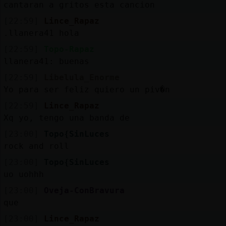
cantaran a gritos esta cancion
[22:59]
Lince_Rapaz
.llanera41 hola
[22:59]
Topo-Rapaz
llanera41: buenas
[22:59]
Libelula_Enorme
Yo para ser feliz quiero un piv�n
[22:59]
Lince_Rapaz
Xq yo, tengo una banda de
[23:00]
Topo{SinLuces
rock and roll
[23:00]
Topo{SinLuces
uo uohhh
[23:00]
Oveja-ConBravura
que
[23:00]
Lince_Rapaz