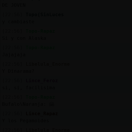
DE JOVEN
[22:56]
Topo{SinLuces
y cambiaste
[22:56]
Topo-Rapaz
Si y con Alaska
[22:56]
Topo-Rapaz
Jajajaja
[22:56]
Libelula_Enorme
Y Dinarama?
[22:56]
Lince_Feroz
si, si, facilisima
[22:56]
Topo-Rapaz
Bufalo\Naranja: 🤗
[22:56]
Lince_Rapaz
Y los Pegamoides
[22:56]
Libelula_Enorme