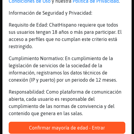
Condiciones de Uso
y nuestra
Política de Privacidad
.
yo soy as�
[22:58]
Lince_Rapaz
Información de Seguridad y Privacidad:
Yo soy así
Requisito de Edad: ChatHispano requiere que todos
[22:58]
Bufalo\Naranja
sus usuarios tengan 18 años o más para participar. El
y as�eguir
acceso a perfiles que no cumplan este criterio está
[22:58]
Bufalo\Naranja
restringido.
e
Cumplimiento Normativo: En cumplimiento de la
[22:58]
Bufalo\Naranja
legislación de servicios de la sociedad de la
nunca cambiar�
información, registramos los datos técnicos de
[22:58]
Lince_Rapaz
conexión (IP y puerto) por un periodo de 12 meses.
Y así seguire6
Responsabilidad: Como plataforma de comunicación
[22:58]
Lince_Rapaz
abierta, cada usuario es responsable del
Y 7
cumplimiento de las normas de convivencia y del
[22:58]
Oveja-ConBravura
contenido que genera en las salas.
[anthea] te has dormido ?
Confirmar mayoría de edad - Entrar
[22:58]
Lince_Rapaz