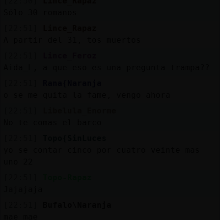
[22:50]
Lince_Rapaz
Sólo 30 romanos
[22:51]
Lince_Rapaz
A partir del 31, tos muertos
[22:51]
Lince_Feroz
Aida_L, a que eso es una pregunta trampa??
[22:51]
Rana{Naranja
o se me quita la fame, vengo ahora
[22:51]
Libelula_Enorme
No te comas el barco
[22:51]
Topo{SinLuces
yo se contar cinco por cuatro veinte mas
uno 22
[22:51]
Topo-Rapaz
Jajajaja
[22:51]
Bufalo\Naranja
mae mae