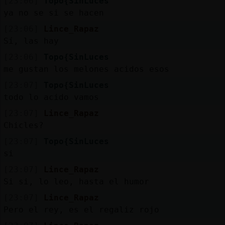
[23:06]
Topo{SinLuces
ya no se si se hacen
[23:06]
Lince_Rapaz
Sí, las hay
[23:06]
Topo{SinLuces
me gustan los melones acidos esos
[23:07]
Topo{SinLuces
todo lo acido vamos
[23:07]
Lince_Rapaz
Chicles?
[23:07]
Topo{SinLuces
si
[23:07]
Lince_Rapaz
Si si, lo leo, hasta el humor
[23:07]
Lince_Rapaz
Pero el rey, es el regaliz rojo