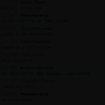
[22:47]
Lince_Rapaz
Bailar, donde sea
[22:47]
Rana{Naranja
es al cubierta de lode abajo
[22:47]
Topo{SinLuces
junto a los trinquetes
[22:47]
Topo{SinLuces
juanetes y trinquetes
[22:48]
Topo-Rapaz
Bajo cubierta
[22:48]
Bufalo\Naranja
ni s頢ailar ni s頤e barcos, qu頤esastre
[22:48]
Libelula_Enorme
Sabes chistes?
[22:48]
Rana{Naranja
na entos nada