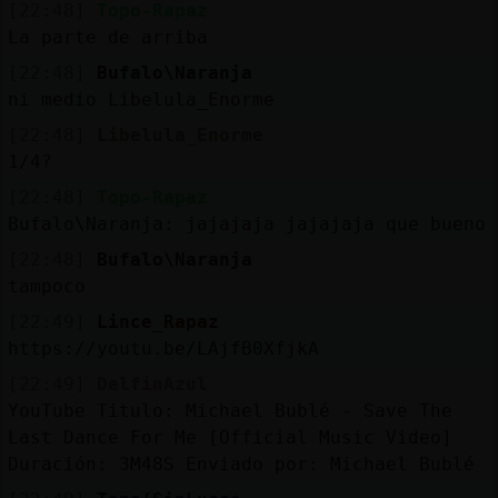
[22:48]
Topo-Rapaz
La parte de arriba
[22:48]
Bufalo\Naranja
ni medio Libelula_Enorme
[22:48]
Libelula_Enorme
1/4?
[22:48]
Topo-Rapaz
Bufalo\Naranja: jajajaja jajajaja que bueno
[22:48]
Bufalo\Naranja
tampoco
[22:49]
Lince_Rapaz
https://youtu.be/LAjfB0XfjkA
[22:49]
DelfinAzul
YouTube Titulo: Michael Bublé - Save The
Last Dance For Me [Official Music Video]
Duración: 3M48S Enviado por: Michael Bublé