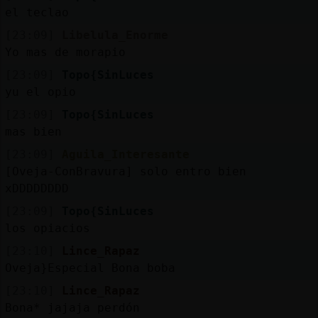
el teclao
[23:09]
Libelula_Enorme
Yo mas de morapio
[23:09]
Topo{SinLuces
yu el opio
[23:09]
Topo{SinLuces
mas bien
[23:09]
Aguila_Interesante
[Oveja-ConBravura] solo entro bien
xDDDDDDDD
[23:09]
Topo{SinLuces
los opiacios
[23:10]
Lince_Rapaz
Oveja}Especial Bona boba
[23:10]
Lince_Rapaz
Bona* jajaja perdón