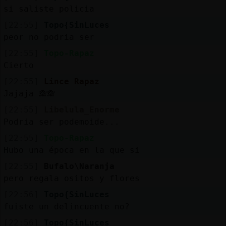
si saliste policia
[22:55]
Topo{SinLuces
peor no podria ser
[22:55]
Topo-Rapaz
Cierto
[22:55]
Lince_Rapaz
Jajaja 🙈🙈
[22:55]
Libelula_Enorme
Podria ser podemoide...
[22:55]
Topo-Rapaz
Hubo una época en la que si
[22:55]
Bufalo\Naranja
pero regala ositos y flores
[22:56]
Topo{SinLuces
fuiste un delincuente no?
[22:56]
Topo{SinLuces