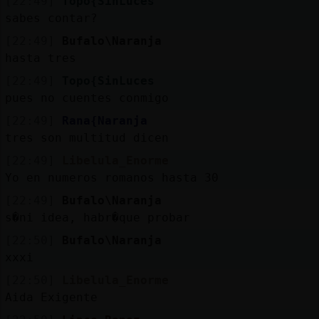
[22:49]
Topo{SinLuces
sabes contar?
[22:49]
Bufalo\Naranja
hasta tres
[22:49]
Topo{SinLuces
pues no cuentes conmigo
[22:49]
Rana{Naranja
tres son multitud dicen
[22:49]
Libelula_Enorme
Yo en numeros romanos hasta 30
[22:49]
Bufalo\Naranja
s�ni idea, habr�que probar
[22:50]
Bufalo\Naranja
xxxi
[22:50]
Libelula_Enorme
Aida Exigente