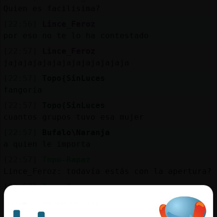
Quien es facilisima?
[22:56]
Lince_Feroz
por eso no te lo ha contestado
[22:57]
Lince_Feroz
jajajajajajajajajajajajaja
[22:57]
Topo{SinLuces
fangoria
[22:57]
Topo{SinLuces
cuantos grupos tuvo esa mujer
[22:57]
Bufalo\Naranja
a quien le importa
[22:57]
Topo-Rapaz
Lince_Feroz: todavía estás con la apertura?
[22:57]
Topo-Rapaz
Jajajaja
[22:57]
Topo{SinLuces