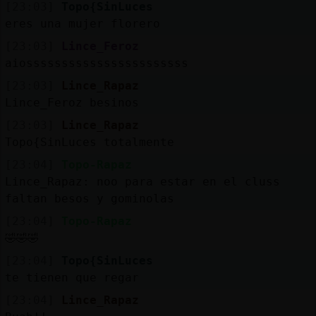
[23:03]
Topo{SinLuces
eres una mujer florero
[23:03]
Lince_Feroz
aiosssssssssssssssssssssss
[23:03]
Lince_Rapaz
Lince_Feroz besinos
[23:03]
Lince_Rapaz
Topo{SinLuces totalmente
[23:04]
Topo-Rapaz
Lince_Rapaz: noo para estar en el cluss
faltan besos y gominolas
[23:04]
Topo-Rapaz
🤣🤣🤣
[23:04]
Topo{SinLuces
te tienen que regar
[23:04]
Lince_Rapaz