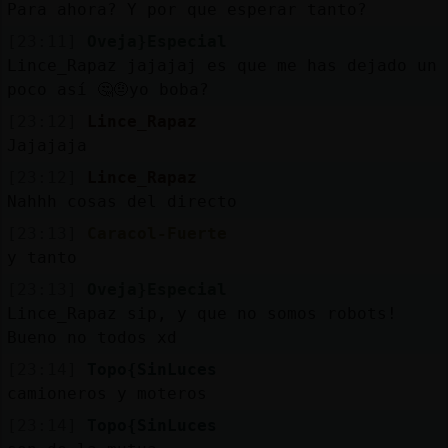
Para ahora? Y por que esperar tanto?
[23:11]
Oveja}Especial
Lince_Rapaz jajajaj es que me has dejado un
poco así 🤔🤨yo boba?
[23:12]
Lince_Rapaz
Jajajaja
[23:12]
Lince_Rapaz
Nahhh cosas del directo
[23:13]
Caracol-Fuerte
y tanto
[23:13]
Oveja}Especial
Lince_Rapaz sip, y que no somos robots!
Bueno no todos xd
[23:14]
Topo{SinLuces
camioneros y moteros
[23:14]
Topo{SinLuces