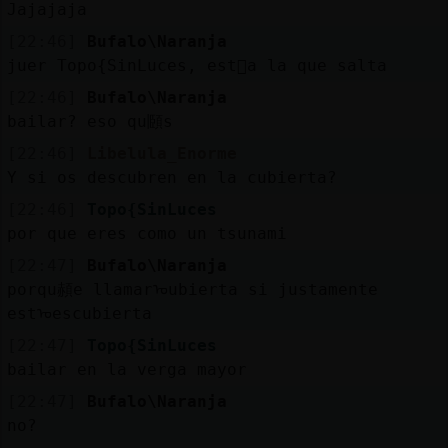
Jajajaja
[22:46]
Bufalo\Naranja
juer Topo{SinLuces, est᳠a la que salta
[22:46]
Bufalo\Naranja
bailar? eso qu頥s
[22:46]
Libelula_Enorme
Y si os descubren en la cubierta?
[22:46]
Topo{SinLuces
por que eres como un tsunami
[22:47]
Bufalo\Naranja
porqu頳e llamarᠣubierta si justamente
estᠤescubierta
[22:47]
Topo{SinLuces
bailar en la verga mayor
[22:47]
Bufalo\Naranja
no?