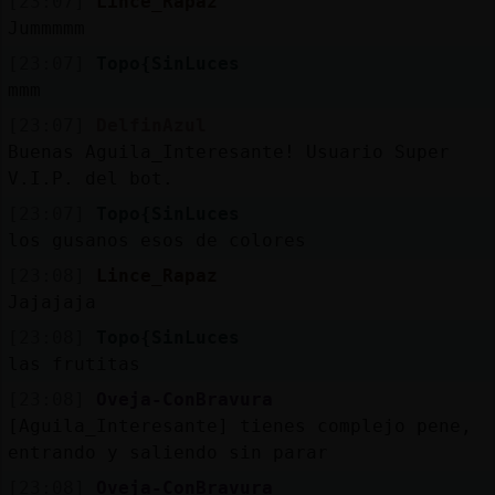
[23:07]
Lince_Rapaz
Jummmmm
[23:07]
Topo{SinLuces
mmm
[23:07]
DelfinAzul
Buenas Aguila_Interesante! Usuario Super
V.I.P. del bot.
[23:07]
Topo{SinLuces
los gusanos esos de colores
[23:08]
Lince_Rapaz
Jajajaja
[23:08]
Topo{SinLuces
las frutitas
[23:08]
Oveja-ConBravura
[Aguila_Interesante] tienes complejo pene,
entrando y saliendo sin parar
[23:08]
Oveja-ConBravura