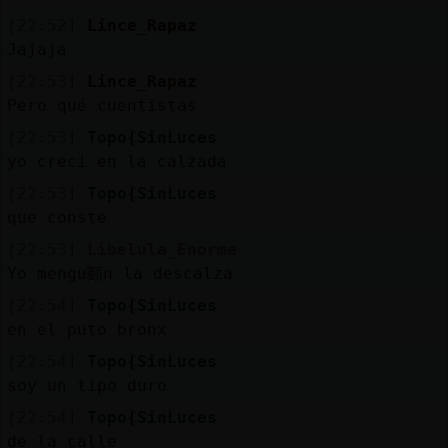
[22:52]
Lince_Rapaz
Jajaja
[22:53]
Lince_Rapaz
Pero qué cuentistas
[22:53]
Topo{SinLuces
yo creci en la calzada
[22:53]
Topo{SinLuces
que conste
[22:53]
Libelula_Enorme
Yo mengu頥n la descalza
[22:54]
Topo{SinLuces
en el puto bronx
[22:54]
Topo{SinLuces
soy un tipo duro
[22:54]
Topo{SinLuces
de la calle