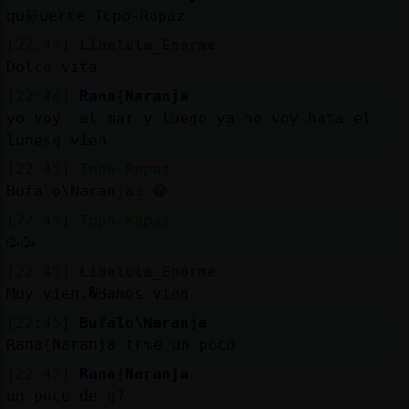
qu頳uerte Topo-Rapaz
[22:44]
Libelula_Enorme
Dolce vita
[22:44]
Rana{Naranja
yo voy al mar y luego ya no voy hata el
lunesq vien
[22:45]
Topo-Rapaz
Bufalo\Naranja: 😁
[22:45]
Topo-Rapaz
🥳🥳
[22:45]
Libelula_Enorme
Muy vien.�Bamos vien
[22:45]
Bufalo\Naranja
Rana{Naranja trᥭe un poco
[22:45]
Rana{Naranja
un poco de q?