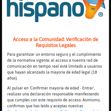
mas que mario vaquerizo
[22:58]
Lince_Rapaz
Bufalo\Naranja jajaja
[22:58]
Lince_Feroz
Topo-Rapaz, hasta que no acabas, siempre
estas con la apertura...............
Acceso a la Comunidad: Verificación de
Requisitos Legales
[22:58]
Lince_Rapaz
Lo qué yo haga
Para garantizar un entorno seguro y el cumplimiento
[22:58]
Topo{SinLuces
de la normativa vigente, el acceso a nuestra red de
yo siempre hago jaque pastor
comunicación en tiempo real está limitado a usuarios
que hayan alcanzado la mayoría de edad legal (18
[22:58]
Bufalo\Naranja
años).
a qui鮠le importa lo que yo diga
[22:58]
Topo-Rapaz
Al pulsar en 'Confirmar mayoría de edad - Entrar',
Lince_Feroz: no, luego hay medio juego y
realizas una declaración responsable manifestando
final
que cumples con este requisito de acceso. Asimismo,
confirmas que has leído y aceptas nuestras
[22:58]
Bufalo\Naranja