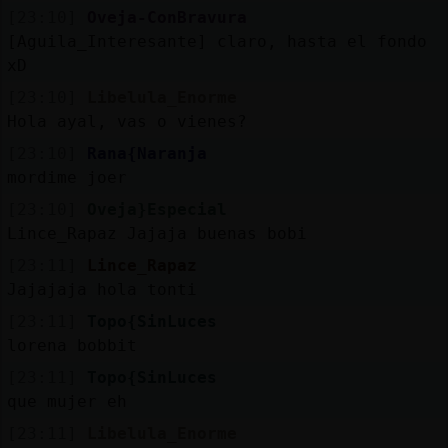
[23:10]
Oveja-ConBravura
[Aguila_Interesante] claro, hasta el fondo
xD
[23:10]
Libelula_Enorme
Hola ayal, vas o vienes?
[23:10]
Rana{Naranja
mordime joer
[23:10]
Oveja}Especial
Lince_Rapaz Jajaja buenas bobi
[23:11]
Lince_Rapaz
Jajajaja hola tonti
[23:11]
Topo{SinLuces
lorena bobbit
[23:11]
Topo{SinLuces
que mujer eh
[23:11]
Libelula_Enorme