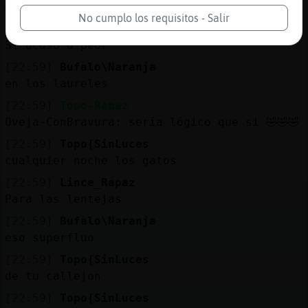
Jajaja
No cumplo los requisitos - Salir
[22:59]
Libelula_Enorme
Si acaso a peor
[22:59]
Bufalo\Naranja
en los laureles
[22:59]
Topo-Rapaz
Oveja-ConBravura: sería lógico que si 🤣🤣🤣
[22:59]
Topo{SinLuces
cualquier noche los gatos
[22:59]
Lince_Rapaz
Para las lentejas
[22:59]
Bufalo\Naranja
eso superfluo
[22:59]
Topo{SinLuces
de tu callejon
[22:59]
Topo{SinLuces