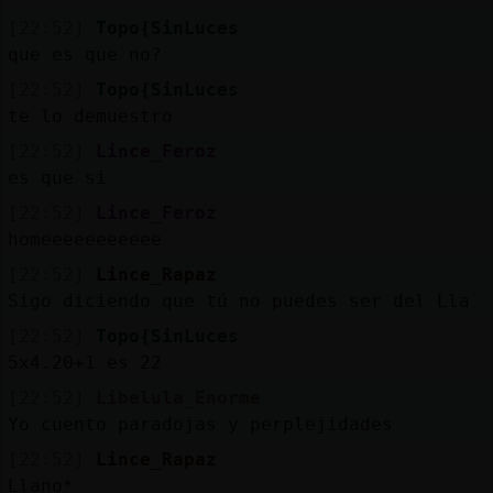
[22:52]
Topo{SinLuces
que es que no?
[22:52]
Topo{SinLuces
te lo demuestro
[22:52]
Lince_Feroz
es que si
[22:52]
Lince_Feroz
homeeeeeeeeeee
[22:52]
Lince_Rapaz
Sigo diciendo que tú no puedes ser del Lla
[22:52]
Topo{SinLuces
5x4.20+1 es 22
[22:52]
Libelula_Enorme
Yo cuento paradojas y perplejidades
[22:52]
Lince_Rapaz
Llano*