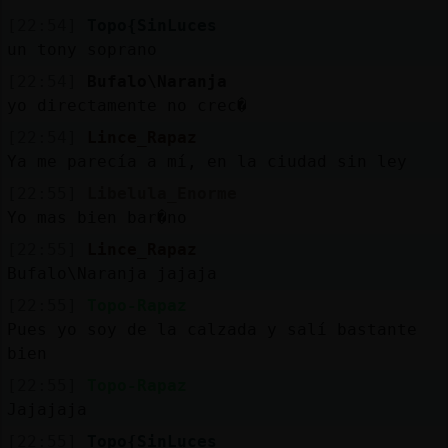
[22:54]
Topo{SinLuces
un tony soprano
[22:54]
Bufalo\Naranja
yo directamente no crec�
[22:54]
Lince_Rapaz
Ya me parecía a mí, en la ciudad sin ley
[22:55]
Libelula_Enorme
Yo mas bien bar�no
[22:55]
Lince_Rapaz
Bufalo\Naranja jajaja
[22:55]
Topo-Rapaz
Pues yo soy de la calzada y salí bastante
bien
[22:55]
Topo-Rapaz
Jajajaja
[22:55]
Topo{SinLuces