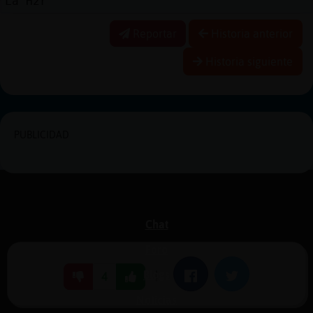
La H2r
Reportar
Historia anterior
Historia siguiente
PUBLICIDAD
Chat
Foro
Blogs
|
Facebook
Twitter
4
Noticias