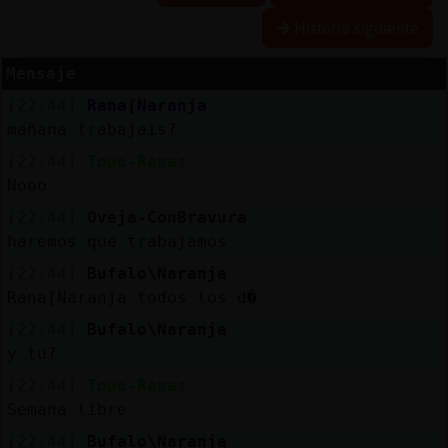
R
e
s
e
r
v
r
l
ia
s
Historia siguiente
a
a
Mensaje
[22:44]
Rana{Naranja
A
c
t
u
a
l
a
r
o
n
t
r
a
s
e
ñ
a
mañana trabajais?
iz
c
[22:44]
Topo-Rapaz
Nooo
[22:44]
Oveja-ConBravura
A
c
t
u
a
l
iz
a
P
ir
t
u
a
l
haremos que trabajamos
r I
[22:44]
Bufalo\Naranja
v
Rana{Naranja todos los d�
[22:44]
Bufalo\Naranja
y tu?
M
is
lo
g
s
b
[22:44]
Topo-Rapaz
Semana libre
[22:44]
Bufalo\Naranja