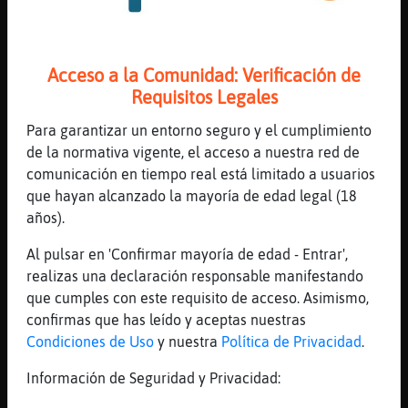
[18:01]
Topo_Sensible
Jajaajjajja Tigre}Breve
[18:01]
Tigre}Breve
Acceso a la Comunidad: Verificación de
pues si, se presta a ello jejeje
Requisitos Legales
[18:02]
Topo_Sensible
Para garantizar un entorno seguro y el cumplimiento
Se presta..se presta!!
de la normativa vigente, el acceso a nuestra red de
[18:02]
Tigre}Breve
comunicación en tiempo real está limitado a usuarios
jajajaja
que hayan alcanzado la mayoría de edad legal (18
[18:02]
Tigre}Breve
años).
�in emocionarnos mucho, que luego...jejejej
Al pulsar en 'Confirmar mayoría de edad - Entrar',
[18:02]
Topo_Sensible
realizas una declaración responsable manifestando
Tigre}Breve siempre me sacas la sonrisilla,
que cumples con este requisito de acceso. Asimismo,
eres un crack
confirmas que has leído y aceptas nuestras
[18:02]
Tigre}Breve
Condiciones de Uso
y nuestra
Política de Privacidad
.
jajajaja
Información de Seguridad y Privacidad:
[18:03]
Topo_Sensible