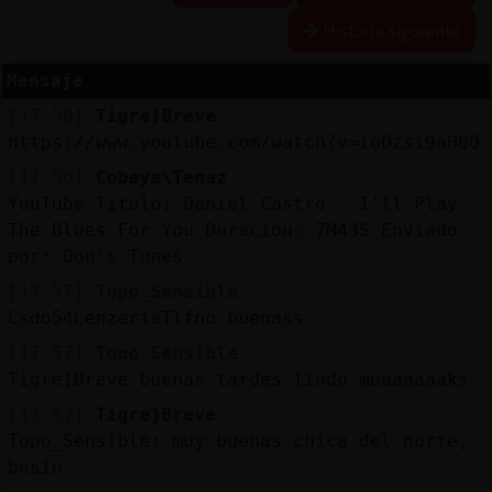
Historia siguiente
Mensaje
Reserva
[17:56]
Tigre}Breve
alias
https://www.youtube.com/watch?v=ioOzsi9aHQQ
[17:56]
Cobaya\Tenaz
YouTube Titulo: Daniel Castro - I'll Play
Actuali
The Blues For You Duración: 7M43S Enviado
contras
por: Don's Tunes
[17:57]
Topo_Sensible
Csdo54LenzeriaTlfno buenass
Actuali
[17:57]
Topo_Sensible
IP
Tigre}Breve buenas tardes lindo muaaaaaaks
virtual
[17:57]
Tigre}Breve
Topo_Sensible: muy buenas chica del norte,
besin