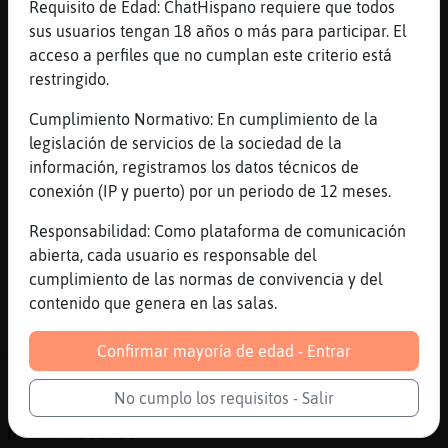
Noo noo...emociones las justas Tigre}Breve
Requisito de Edad: ChatHispano requiere que todos
sus usuarios tengan 18 años o más para participar. El
[18:03]
Topo_Sensible
acceso a perfiles que no cumplan este criterio está
Jajajaajajajaj
restringido.
[18:03]
Tigre}Breve
por eso jejejeje
Cumplimiento Normativo: En cumplimiento de la
legislación de servicios de la sociedad de la
[18:03]
Tigre}Breve
información, registramos los datos técnicos de
te emocionas..y la terminas
conexión (IP y puerto) por un periodo de 12 meses.
escuchando...solo, o sola jejejeje
[18:03]
Topo_Sensible
Responsabilidad: Como plataforma de comunicación
Jajjaajaaj
abierta, cada usuario es responsable del
cumplimiento de las normas de convivencia y del
[18:04]
Tigre}Breve
contenido que genera en las salas.
https://www.youtube.com/watch?v=5WZXWTPLsoA
[18:04]
Cobaya\Tenaz
Confirmar mayoría de edad - Entrar
YouTube Titulo: Dimash Kudaibergen [SUB.
ESPAÑOL] - S.O.S. d'un terrien en detresse
No cumplo los requisitos - Salir
(Subtitulada) Duración: 4M24S Enviado por:
Brunø Maschio