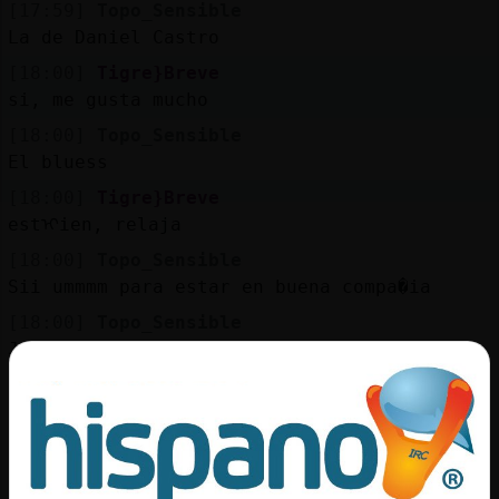
[17:59]
Topo_Sensible
La de Daniel Castro
[18:00]
Tigre}Breve
si, me gusta mucho
[18:00]
Topo_Sensible
El bluess
[18:00]
Tigre}Breve
estᠢien, relaja
[18:00]
Topo_Sensible
Sii ummmm para estar en buena compa�ia
[18:00]
Topo_Sensible
Jajajajajaa
[18:00]
Tigre}Breve
jejeje, eso te iba a decir...me lees ehh?
[18:01]
Tigre}Breve
el pensamiento jejeje