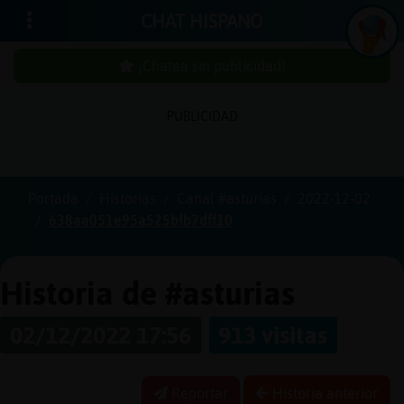
CHAT HISPANO
¡Chatea sin publicidad!
PUBLICIDAD
Iniciar
sesión
Portada
Historias
Canal #asturias
2022-12-02
638aa051e95a525bfb7dff10
¡Chatea
sin
publici
Historia de #asturias
02/12/2022 17:56
913 visitas
Crear
una
Reportar
Historia anterior
cuenta