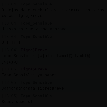
[18:04]
Topo_Sensible
O dejas de escucharla y te centras en otras
cosas Tigre}Breve
[18:04]
Topo_Sensible
Uissss estᠱue viene ahoraaa
[18:04]
Topo_Sensible
Ufffffff
[18:04]
Tigre}Breve
Topo_Sensible: jajaja, tambi鮬 tambi鮠
jejejej
[18:05]
Tigre}Breve
Topo_Sensible: ya sabes......
[18:05]
Topo_Sensible
Jajjajaajajaja Tigre}Breve
[18:05]
Topo_Sensible
Seee, seee sii