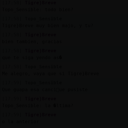
Mis
[17:58]
Tigre}Breve
blogs
Topo_Sensible: todo bien?
[17:58]
Topo_Sensible
Tigre}Breve muy bien majo, y tu?
[17:58]
Tigre}Breve
Mis
bien tambien, gracias
foros
[17:58]
Tigre}Breve
que te siga yendo as�
[17:58]
Topo_Sensible
Registr
Me alegro, vaya que si Tigre}Breve
un
canal
[17:59]
Topo_Sensible
Que guapa esa canci󮠱ue pusiste
[17:59]
Tigre}Breve
Topo_Sensible: la �ltima?
Más
[17:59]
Tigre}Breve
gestion
o la anterior