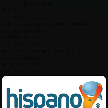
Mis
[19:58]
Tiburon-Verde
blogs
Juajua,
[19:58]
Gata{Verde
luego volvere con mis armas de mujer
Mis
[19:58]
Gata{Verde
foros
jajajajajjaajaaj
[19:58]
Gata{Verde
uiss iba a poner una cosa pero noo
Registr
[19:58]
Gata{Verde
un
que tiene replica
canal
[19:58]
Gata{Verde
jajajajjajaaj
[19:59]
Gata{Verde
jajjja Repa
Más
gestion
[19:59]
Gata{Verde
besosss a tod@s