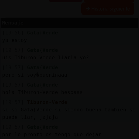
Historia siguiente
Mensaje
Reserva
[19:56]
Gata{Verde
alias
ya estoy
[19:57]
Gata{Verde
uis Tiburon-Verde liarla yo?
Actuali
[19:57]
Gata{Verde
contras
pero si soy�bueninaaa
[19:57]
Gata{Verde
hola Tiburon-Verde besosss
Actuali
[19:57]
Tiburon-Verde
IP
si si Gata{Verde si siendo buena también se
virtual
puede liar, jajaja
[19:57]
Gata{Verde
por lo pronto os tengo que dejar