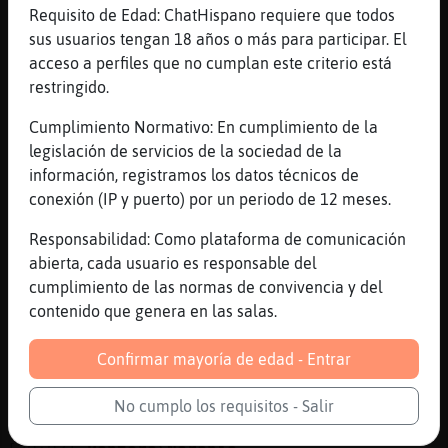
[20:01]
Rata-Real
Requisito de Edad: ChatHispano requiere que todos
Psilocibes?
sus usuarios tengan 18 años o más para participar. El
acceso a perfiles que no cumplan este criterio está
[20:01]
Pantera\Naranja
restringido.
golden teacher
[20:02]
Pantera\Naranja
Cumplimiento Normativo: En cumplimiento de la
lo que pasa que me da un poco de mal rollo
legislación de servicios de la sociedad de la
que me de mal viaje y acabe en algún
información, registramos los datos técnicos de
hospital atado a la cama
conexión (IP y puerto) por un periodo de 12 meses.
[20:02]
Pantera\Naranja
Responsabilidad: Como plataforma de comunicación
xD
abierta, cada usuario es responsable del
[20:02]
Rata-Real
cumplimiento de las normas de convivencia y del
Es la auténtica salud
contenido que genera en las salas.
[20:02]
Pantera\Naranja
Confirmar mayoría de edad - Entrar
son suavitas las psilocibes?
[20:03]
Rata-Real
No cumplo los requisitos - Salir
Pantera\Naranja suelen serlo