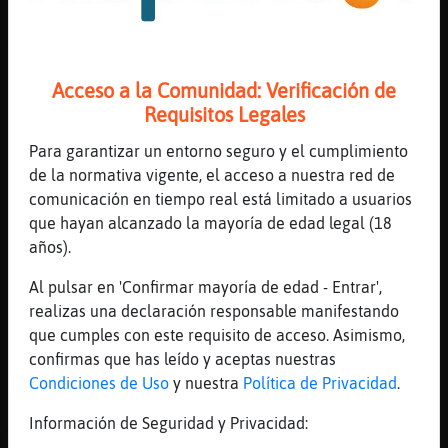
[19:59]
Gata{Verde
muaaaaaaaaks
[20:00]
Pantera\Naranja
Acceso a la Comunidad: Verificación de
besitos en tus ojitos Gata{Verde
Requisitos Legales
[20:00]
Rata-Real
Para garantizar un entorno seguro y el cumplimiento
Yo más de ácido clorhídrico
de la normativa vigente, el acceso a nuestra red de
[20:00]
Pantera\Naranja
comunicación en tiempo real está limitado a usuarios
será lisérgico xD
que hayan alcanzado la mayoría de edad legal (18
[20:01]
Rata-Real
años).
Pantera\Naranja eso de cuando en cuando
Al pulsar en 'Confirmar mayoría de edad - Entrar',
[20:01]
Pantera\Naranja
realizas una declaración responsable manifestando
yo tengo aquí un pan de setas que aún no he
que cumples con este requisito de acceso. Asimismo,
humedecido. todo por no bajar al super a
confirmas que has leído y aceptas nuestras
por agua mineral xD
Condiciones de Uso
y nuestra
Política de Privacidad
.
[20:01]
Rata-Real
Información de Seguridad y Privacidad:
Amanita muscaria?