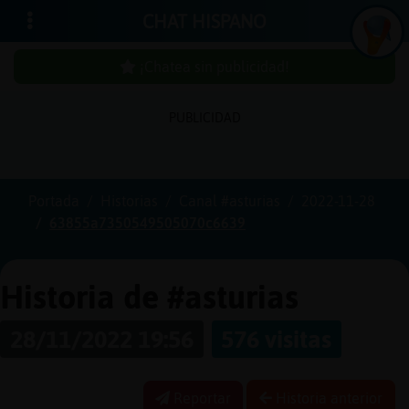
CHAT HISPANO
¡Chatea sin publicidad!
PUBLICIDAD
Iniciar
sesión
Portada
Historias
Canal #asturias
2022-11-28
63855a7350549505070c6639
¡Chatea
sin
publici
Historia de #asturias
28/11/2022 19:56
576 visitas
Crear
una
Reportar
Historia anterior
cuenta