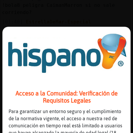
Mis
!bola8 peligra CaimanMarron si no sale
blogs
corriendo?
[01:40]
EstrellaDeMar-Especial
· No puedo predecirlo ahora
Mis
[01:40]
Pez-Pedante
foros
.bola8 me pica el huevo derecho?
[01:40]
EstrellaDeMar-Especial
· Todo apunta a que sí
Registr
[01:41]
Pez-Pedante
un
por eso me lo estouy rascando
canal
[01:41]
Pez-Pedante
Acceso a la Comunidad: Verificación de
estoy*
Requisitos Legales
[01:41]
CaimanMarron
Para garantizar un entorno seguro y el cumplimiento
Jajaja
Más
de la normativa vigente, el acceso a nuestra red de
gestion
[01:41]
Topo_Verde
comunicación en tiempo real está limitado a usuarios
!galleta.suerte
que hayan alcanzado la mayoría de edad legal (18