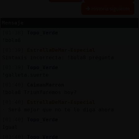
Historia siguiente
Mensaje
Reserva
[01:38]
Topo_Verde
alias
!bola8
[01:39]
EstrellaDeMar-Especial
Sintaxis incorrecta: !bola8 pregunta
Actuali
[01:39]
Topo_Verde
contras
!galleta.suerte
[01:40]
CaimanMarron
!bola8 Triunfaremos hoy?
Actuali
[01:40]
EstrellaDeMar-Especial
IP
· Será mejor que no te lo diga ahora
virtual
[01:40]
Topo_Verde
Igual
[01:40]
Topo_Verde