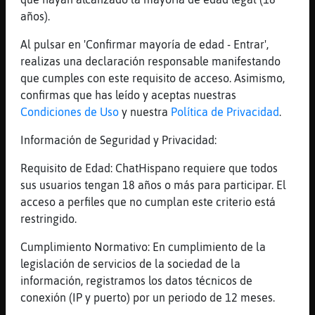
[01:41]
EstrellaDeMar-Especial
años).
La galleta de la suerte para Topo_Verde.
Al pulsar en 'Confirmar mayoría de edad - Entrar',
Quien ha atado el cascabel al cuello del
realizas una declaración responsable manifestando
tigre, debe quitárselo por sí mismo.
que cumples con este requisito de acceso. Asimismo,
[01:41]
CaimanMarron
confirmas que has leído y aceptas nuestras
!bola8 Conseguira Topo_Verde todo lo que
Condiciones de Uso
y nuestra
Política de Privacidad
.
quiere?
Información de Seguridad y Privacidad:
[01:41]
EstrellaDeMar-Especial
· Respuesta vaga, vuelve a intentarlo
Requisito de Edad: ChatHispano requiere que todos
[01:41]
CaimanMarron
sus usuarios tengan 18 años o más para participar. El
!bola8 Conseguira Topo_Verde todo lo que
acceso a perfiles que no cumplan este criterio está
quiere?
restringido.
[01:42]
Pez-Pedante
Cumplimiento Normativo: En cumplimiento de la
.bola8 estᠥl EstrellaDeMar-Especial hasta
legislación de servicios de la sociedad de la
los cojones de nosotros?
información, registramos los datos técnicos de
[01:42]
EstrellaDeMar-Especial
conexión (IP y puerto) por un periodo de 12 meses.
· Mi respuesta es no