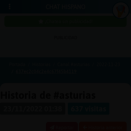
CHAT HISPANO
¡Chatea sin publicidad!
PUBLICIDAD
Iniciar
sesión
Portada
Historias
Canal #asturias
2022-11-23
637ec2c04c2e4c67f45b4119
¡Chatea
sin
publici
Historia de #asturias
23/11/2022 01:38
637 visitas
Crear
una
Reportar
Historia anterior
cuenta