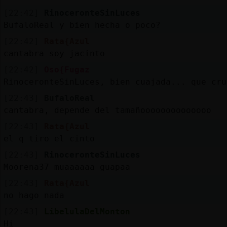
[22:42]
RinoceronteSinLuces
BufaloReal y bien hecha o poco?
[22:42]
Rata{Azul
cantabra soy jacinto
[22:42]
Oso{Fugaz
RinoceronteSinLuces, bien cuajada... que cru
[22:43]
BufaloReal
cantabra, depende del tamañoooooooooooooo
[22:43]
Rata{Azul
el q tiro el cinto
[22:43]
RinoceronteSinLuces
Moorena37 muaaaaaa guapaa
[22:43]
Rata{Azul
no hago nada
[22:43]
LibelulaDelMonton
Hi