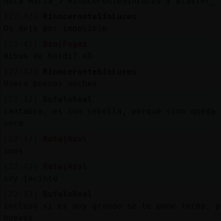
hola Maria_5 RinoceronteSinLuces y Blaster_
[22:42]
RinoceronteSinLuces
Os dejo por imposible
[22:42]
Oso{Fugaz
dibus de heidi? xD
[22:42]
RinoceronteSinLuces
Usera buenas noches
[22:42]
BufaloReal
cantabra, es con cebolla, porque sino queda 
seca
[22:42]
Rata{Azul
ines
[22:42]
Rata{Azul
soy jacinto
[22:42]
BufaloReal
incluso si es muy grande se le pone leche, p
huevos