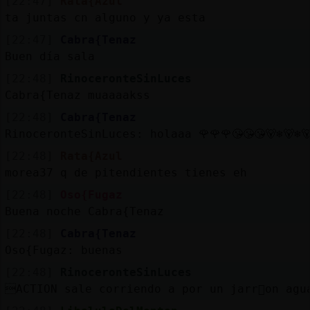
[22:47]
Rata{Azul
ta juntas cn alguno y ya esta
[22:47]
Cabra{Tenaz
Buen día sala
[22:48]
RinoceronteSinLuces
Cabra{Tenaz muaaaakss
[22:48]
Cabra{Tenaz
RinoceronteSinLuces: holaaa 🌹🌹🌹😘😘😘🐻‍❄️🐻‍❄️🐻‍
[22:48]
Rata{Azul
morea37 q de pitendientes tienes eh
[22:48]
Oso{Fugaz
Buena noche Cabra{Tenaz
[22:48]
Cabra{Tenaz
Oso{Fugaz: buenas
[22:48]
RinoceronteSinLuces
ACTION sale corriendo a por un jarr󮠣on ag