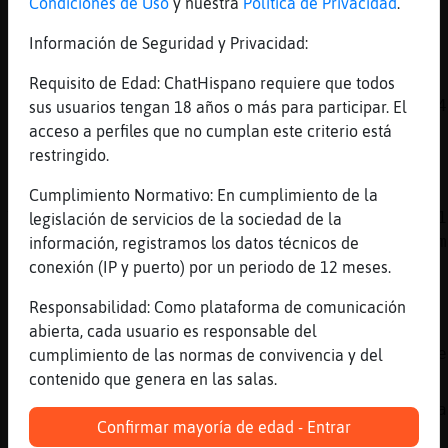
Condiciones de Uso
y nuestra
Política de Privacidad
.
[22:53]
BufaloReal
Información de Seguridad y Privacidad:
jajajajajajajajajajajajaja
[22:53]
Rata{Azul
Requisito de Edad: ChatHispano requiere que todos
pues q vuelve preparaos lo teneis menosd e 4
sus usuarios tengan 18 años o más para participar. El
acceso a perfiles que no cumplan este criterio está
[22:53]
Oso{Fugaz
restringido.
https://www.youtube.com/watch?v=UV0-z-9Vv6Q
[22:53]
Anguila_Eficiente
Cumplimiento Normativo: En cumplimiento de la
YouTube Titulo: Aerosmith - Major Barbara (1
legislación de servicios de la sociedad de la
/ Audio) Duración: 5M11S Enviado por: Aerosm
información, registramos los datos técnicos de
conexión (IP y puerto) por un periodo de 12 meses.
[22:53]
Rata{Azul
eso decian si
Responsabilidad: Como plataforma de comunicación
[22:53]
BufaloReal
abierta, cada usuario es responsable del
jo, se me han caido los calcetines de los te
cumplimiento de las normas de convivencia y del
contenido que genera en las salas.
[22:54]
Rata{Azul
decian q la kerian poner la mili otra vez,a
Confirmar mayoría de edad - Entrar
temblar