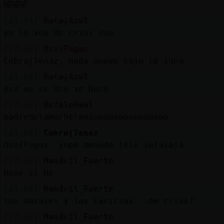
🤣🤣🤣
[23:01]
Rata{Azul
yo lo veo de crios eso
[23:02]
Oso{Fugaz
Cabra{Tenaz, nada nuevo bajo la luna
[23:02]
Rata{Azul
eso no se dce se hace
[23:02]
BufaloReal
madredelamorhermosooooooooooooooo
[23:02]
Cabra{Tenaz
Oso{Fugaz: jope menuda tela jajajaja
[23:02]
Mandril_Fuerte
home si ho
[23:02]
Mandril_Fuerte
los masajes y las caricias...de crios?
[23:02]
Mandril_Fuerte