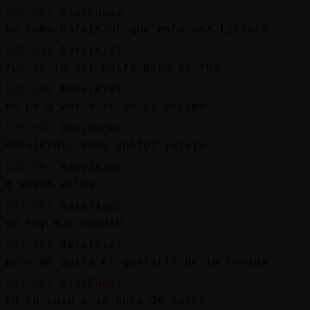
[22:59]
Oso{Fugaz
no como Rata{Azul que esta vez librará
[22:59]
Rata{Azul
fue cn lo del golfo pero no fuy
[22:59]
Rata{Azul
no pa q voy a ir yo si escapo
[22:59]
Oso{Fugaz
Rata{Azul, eras golfo? jajaja
[22:59]
Rata{Azul
q vayan ellos
[23:00]
Rata{Azul
yo soy muy buenin
[23:00]
Rata{Azul
pero me gusta el gustirin de la comida
[23:00]
Oso{Fugaz
En tu casa a la hora de comer