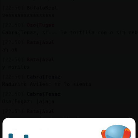
[22:50]
BufaloReal
vesssssssssssssss
[22:50]
Oso{Fugaz
Cabra{Tenaz, si... la tortilla con o sin ceb
[22:50]
Rata{Azul
ah ok
[22:50]
Rata{Azul
y moritos
[22:50]
Cabra{Tenaz
Madurito_Aviles: no lo siento
[22:50]
Cabra{Tenaz
Oso{Fugaz: jajaja
[22:51]
Rata{Azul
yo no soy policia ni bombero
[22:51]
Rata{Azul
soy jacinto el del cinto