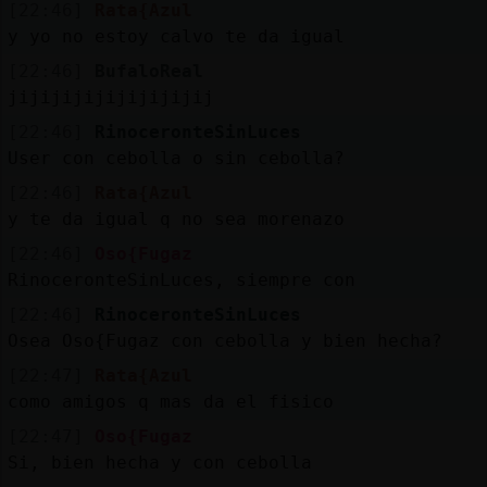
[22:46]
Rata{Azul
y yo no estoy calvo te da igual
[22:46]
BufaloReal
jijijijijijijijijij
[22:46]
RinoceronteSinLuces
User con cebolla o sin cebolla?
[22:46]
Rata{Azul
y te da igual q no sea morenazo
[22:46]
Oso{Fugaz
RinoceronteSinLuces, siempre con
[22:46]
RinoceronteSinLuces
Osea Oso{Fugaz con cebolla y bien hecha?
[22:47]
Rata{Azul
como amigos q mas da el fisico
[22:47]
Oso{Fugaz
Si, bien hecha y con cebolla