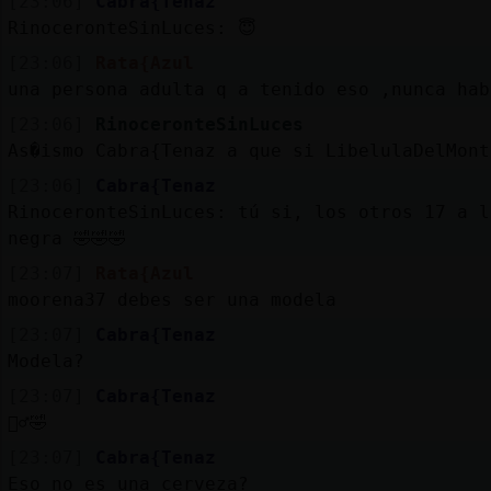
[23:06]
Cabra{Tenaz
RinoceronteSinLuces: 😇
[23:06]
Rata{Azul
una persona adulta q a tenido eso ,nunca hab
[23:06]
RinoceronteSinLuces
As�ismo Cabra{Tenaz a que si LibelulaDelMont
[23:06]
Cabra{Tenaz
RinoceronteSinLuces: tú si, los otros 17 a l
negra 🤣🤣🤣
[23:07]
Rata{Azul
moorena37 debes ser una modela
[23:07]
Cabra{Tenaz
Modela?
[23:07]
Cabra{Tenaz
🤦‍♂️🤣
[23:07]
Cabra{Tenaz
Eso no es una cerveza?