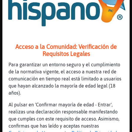
[22:51]
Rata{Azul
exmilitar somos todos chaval
[22:51]
BufaloReal
uissssssssssssssssss
[22:51]
Rata{Azul
Acceso a la Comunidad: Verificación de
todos loq icimos la mili
Requisitos Legales
[22:51]
BufaloReal
la mili??
Para garantizar un entorno seguro y el cumplimiento
de la normativa vigente, el acceso a nuestra red de
[22:52]
Rata{Azul
comunicación en tiempo real está limitado a usuarios
la mili la an echo todos los q tiene mas de 
que hayan alcanzado la mayoría de edad legal (18
[22:52]
BufaloReal
años).
todos??
Al pulsar en 'Confirmar mayoría de edad - Entrar',
[22:52]
BufaloReal
realizas una declaración responsable manifestando
oivaaaaaaaaaaaaaa
que cumples con este requisito de acceso. Asimismo,
[22:52]
Rata{Azul
confirmas que has leído y aceptas nuestras
bueno a todos les llego la carta q la iciera