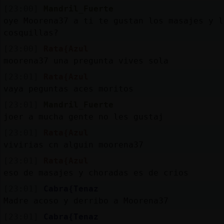
[23:00]
Mandril_Fuerte
oye Moorena37 a ti te gustan los masajes y l
cosquillas?
[23:00]
Rata{Azul
moorena37 una pregunta vives sola
[23:01]
Rata{Azul
vaya peguntas aces moritos
[23:01]
Mandril_Fuerte
joer a mucha gente no les gustaj
[23:01]
Rata{Azul
vivirias cn alguin moorena37
[23:01]
Rata{Azul
eso de masajes y choradas es de crios
[23:01]
Cabra{Tenaz
Madre acoso y derribo a Moorena37
[23:01]
Cabra{Tenaz