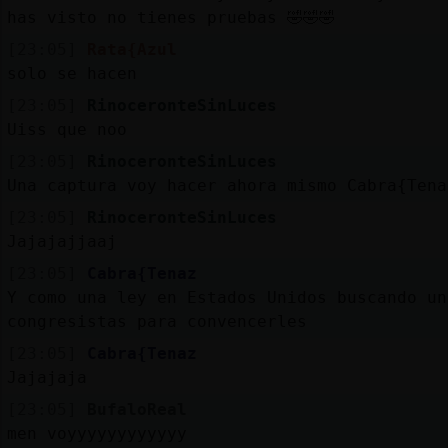
has visto no tienes pruebas 🤣🤣🤣
[23:05]
Rata{Azul
solo se hacen
[23:05]
RinoceronteSinLuces
Uiss que noo
[23:05]
RinoceronteSinLuces
Una captura voy hacer ahora mismo Cabra{Tena
[23:05]
RinoceronteSinLuces
Jajajajjaaj
[23:05]
Cabra{Tenaz
Y como una ley en Estados Unidos buscando un
congresistas para convencerles
[23:05]
Cabra{Tenaz
Jajajaja
[23:05]
BufaloReal
men voyyyyyyyyyyyy