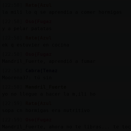
[22:58]
Rata{Azul
la mili lo q se aprendia a comer hormigas
[22:58]
Oso{Fugaz
y a pelar patatas
[22:58]
Rata{Azul
ek q estuvier en cocina
[22:58]
Oso{Fugaz
Mandril_Fuerte, aprendió a fumar
[22:58]
Cabra{Tenaz
Moorena37: tú sin
[22:58]
Mandril_Fuerte
yo no llegue a hacer la m,ili ho
[22:59]
Rata{Azul
sopa cn hormigas era nutritivo
[22:59]
Oso{Fugaz
Mandril_Fuerte, ahora no te libras... te toc