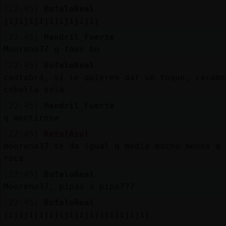
[22:45]
BufaloReal
jijijijijijijijijij
[22:45]
Mandril_Fuerte
Moorena37 q faes ho
[22:45]
BufaloReal
cantabra, si le quieres dar un toque, carame
cebolla sola
[22:45]
Mandril_Fuerte
q mentirosa
[22:45]
Rata{Azul
moorena37 te da igual q media mucho menos q 
roca
[22:45]
BufaloReal
Moorena37, pipas o pipa???
[22:45]
BufaloReal
jijijijijijijijijijijijijijij