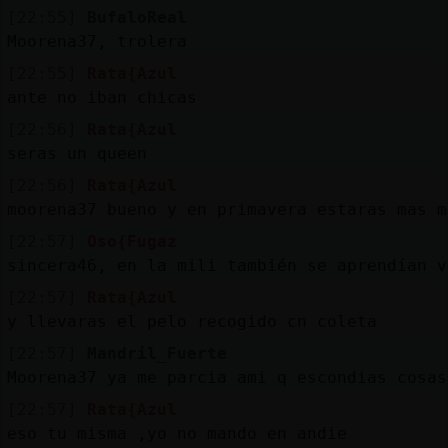
[22:55]
BufaloReal
Moorena37, trolera
[22:55]
Rata{Azul
ante no iban chicas
[22:56]
Rata{Azul
seras un queen
[22:56]
Rata{Azul
moorena37 bueno y en primavera estaras mas m
[22:57]
Oso{Fugaz
sincera46, en la mili también se aprendían v
[22:57]
Rata{Azul
y llevaras el pelo recogido cn coleta
[22:57]
Mandril_Fuerte
Moorena37 ya me parcia ami q escondias cosas
[22:57]
Rata{Azul
eso tu misma ,yo no mando en andie