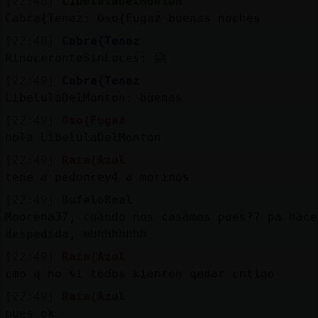
[22:48]
LibelulaDelMonton
Cabra{Tenaz: Oso{Fugaz buenas noches
[22:48]
Cabra{Tenaz
RinoceronteSinLuces: 🤗
[22:49]
Cabra{Tenaz
LibelulaDelMonton: buenas
[22:49]
Oso{Fugaz
hola LibelulaDelMonton
[22:49]
Rata{Azul
tene a pedonrey4 a morinos
[22:49]
BufaloReal
Moorena37, cuando nos casamos pues?? pa hace
despedida, ehhhhhhhh
[22:49]
Rata{Azul
cmo q no si todos kienren qedar cntigo
[22:49]
Rata{Azul
pues ok