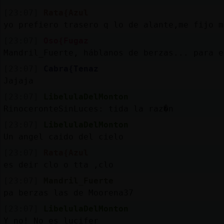
[23:07]
Rata{Azul
yo prefiero trasero q lo de alante,me fijo m
[23:07]
Oso{Fugaz
Mandril_Fuerte, háblanos de berzas... para e
[23:07]
Cabra{Tenaz
Jajaja
[23:07]
LibelulaDelMonton
RinoceronteSinLuces: tida la raz�n
[23:07]
LibelulaDelMonton
Un angel caido del cielo
[23:07]
Rata{Azul
es deir clo o tta ,clo
[23:07]
Mandril_Fuerte
pa berzas las de Moorena37
[23:07]
LibelulaDelMonton
Y no! No es lucifer