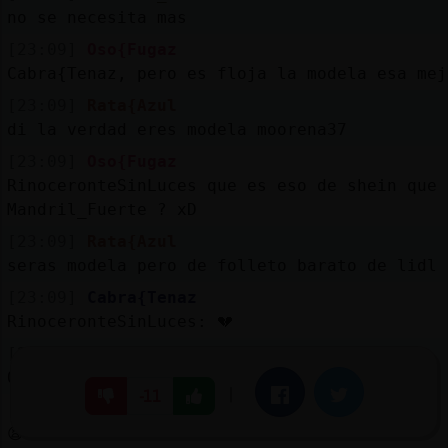
no se necesita mas
[23:09]
Oso{Fugaz
Cabra{Tenaz, pero es floja la modela esa mej
[23:09]
Rata{Azul
di la verdad eres modela moorena37
[23:09]
Oso{Fugaz
RinoceronteSinLuces que es eso de shein que 
Mandril_Fuerte ? xD
[23:09]
Rata{Azul
seras modela pero de folleto barato de lidl 
[23:09]
Cabra{Tenaz
RinoceronteSinLuces: 💔
[23:09]
RinoceronteSinLuces
Oso{Fugaz cual?? No lo.lei
|
Facebook
Twitter
-11
[23:09]
Cabra{Tenaz
😫😫😫