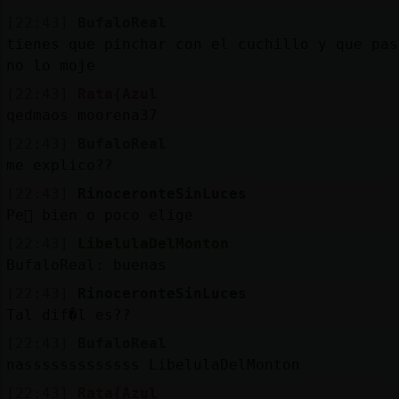
[22:43]
BufaloReal
tienes que pinchar con el cuchillo y que pas
no lo moje
[22:43]
Rata{Azul
qedmaos moorena37
[22:43]
BufaloReal
me explico??
[22:43]
RinoceronteSinLuces
Pe󮠯 bien o poco elige
[22:43]
LibelulaDelMonton
BufaloReal: buenas
[22:43]
RinoceronteSinLuces
Tal dif�l es??
[22:43]
BufaloReal
nasssssssssssss LibelulaDelMonton
[22:43]
Rata{Azul