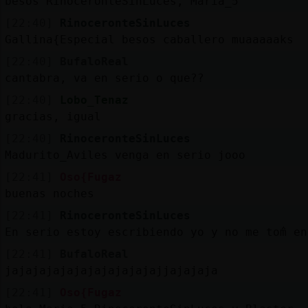
besos RinoceronteSinLuces, Maria_5
[22:40]
RinoceronteSinLuces
Gallina{Especial besos caballero muaaaaaks
[22:40]
BufaloReal
cantabra, va en serio o que??
[22:40]
Lobo_Tenaz
gracias, igual
[22:40]
RinoceronteSinLuces
Madurito_Aviles venga en serio jooo
[22:41]
Oso{Fugaz
buenas noches
[22:41]
RinoceronteSinLuces
En serio estoy escribiendo yo y no me tomᩳ en
[22:41]
BufaloReal
jajajajajajajajajajajajjajajaja
[22:41]
Oso{Fugaz