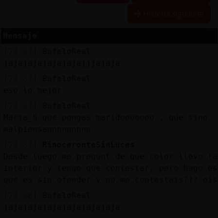
R
e
s
e
r
v
r
l
ia
s
Historia siguiente
a
a
Mensaje
[22:37]
BufaloReal
A
c
t
u
a
l
a
r
o
n
t
r
a
s
e
ñ
a
jajajajajajajajajjjajaja
iz
c
[22:37]
BufaloReal
eso lo mejor
[22:37]
BufaloReal
A
c
t
u
a
l
iz
a
P
ir
t
u
a
l
Maria_5 que pongas maridooooooo , que sino
r I
malpiensannnnnnnnn
v
[22:37]
RinoceronteSinLuces
Desde luego me preguntᩳ de que color llevo la
interior y tengo que contestar, pero hago es
M
is
lo
g
s
que es sin ofender y no.me contestais??? ois
b
[22:38]
BufaloReal
jajajajajajajajajajajaja