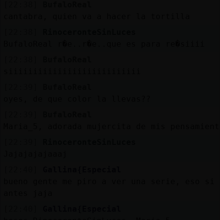
[22:38]
BufaloReal
cantabra, quien va a hacer la tortilla
[22:38]
RinoceronteSinLuces
BufaloReal r�e..r�e..que es para re�siiii
[22:38]
BufaloReal
siiiiiiiiiiiiiiiiiiiiiiiiiii
[22:39]
BufaloReal
oyes, de que color la llevas??
[22:39]
BufaloReal
Maria_5, adorada mujercita de mis pensamient
[22:39]
RinoceronteSinLuces
Jajajajajaaaj
[22:40]
Gallina{Especial
bueno gente me piro a ver una serie, eso si 
antes jaja
[22:40]
Gallina{Especial