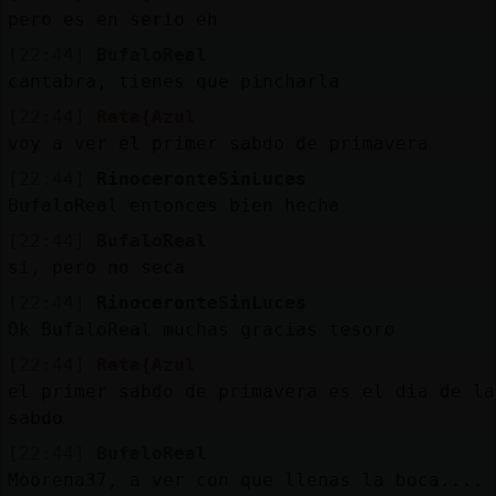
pero es en serio eh
[22:44]
BufaloReal
cantabra, tienes que pincharla
[22:44]
Rata{Azul
voy a ver el primer sabdo de primavera
[22:44]
RinoceronteSinLuces
BufaloReal entonces bien hecha
[22:44]
BufaloReal
si, pero no seca
[22:44]
RinoceronteSinLuces
Ok BufaloReal muchas gracias tesoro
[22:44]
Rata{Azul
el primer sabdo de primavera es el dia de la
sabdo
[22:44]
BufaloReal
Moorena37, a ver con que llenas la boca....