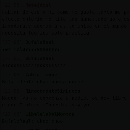
[23:06]
Rata{Azul
hablar de eso a mi como me gusta tanto me pr
efecto cntario me kita las ganas,ademas q es
inmadura,y ademas q es lo unico en el mundo 
necesita teorica solo practica
[23:06]
BufaloReal
ser malassssssssssss
[23:06]
BufaloReal
aiosssssssssssssssssss
[23:06]
Cabra{Tenaz
BufaloReal: chao buena noche
[23:06]
RinoceronteSinLuces
Noooo, yo no convenzo a nadie, os doy libre
elecci󮮮.ainss m᳠buenina soy yo
[23:06]
LibelulaDelMonton
BufaloReal: chao chao