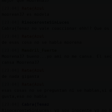
mejor que Moorena37
[23:04]
Rata{Azul
moorean37 es modela
[23:04]
RinoceronteSinLuces
Cabra{Tenaz no vale coaccionar ehh!? Que os 
[23:04]
Rata{Azul
de esas cosa no se habla moorena
[23:04]
Mandril_Fuerte
Moorena37 bueno...yo ami no me cansa. El sec
cansa Moorena37
[23:04]
Rata{Azul
de nada giganta
[23:04]
Rata{Azul
esas cosas no se preguntan ni se hablan,si d
gusta,eso no habla
[23:04]
Cabra{Tenaz
RinoceronteSinLuces: yo soy inocente yo no h