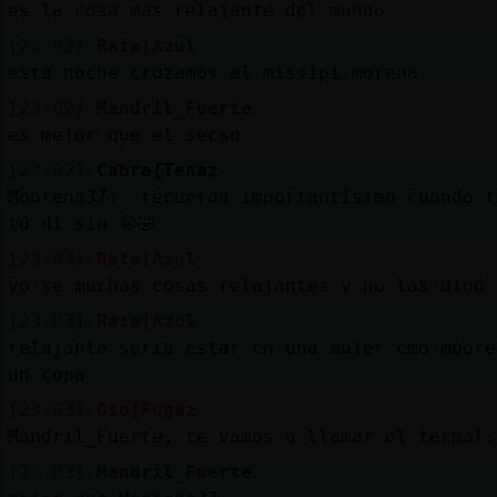
es la cosa mas relajante del mundo
[23:02]
Rata{Azul
esta noche cruzamos el missipi morena
[23:02]
Mandril_Fuerte
es mejor que el secso
[23:02]
Cabra{Tenaz
Moorena37: recuerda importantísimo cuando t
tú di sin 😁🤣
[23:03]
Rata{Azul
yo se muchas cosas relajantes y no las digo
[23:03]
Rata{Azul
relajante seria estar cn una mujer cmo moore
un copa
[23:03]
Oso{Fugaz
Mandril_Fuerte, te vamos a llamar el termal.
[23:03]
Mandril_Fuerte