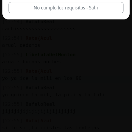
[22:54]
BufaloReal
No cumplo los requisitos - Salir
adios calcetinessssssssssss
[22:54]
BufaloReal
cachissssssssssssssssssss
[22:54]
Rata{Azul
arual qedamos
[22:55]
LibelulaDelMonton
arual: buenas noches
[22:55]
Rata{Azul
yo ya ice la mili en los 90
[22:55]
BufaloReal
yo quiero la mil, la pili y la loli
[22:55]
BufaloReal
jijijijijijijijijijijijij
[22:55]
Rata{Azul
si tu si ,tu icistes las lentejas