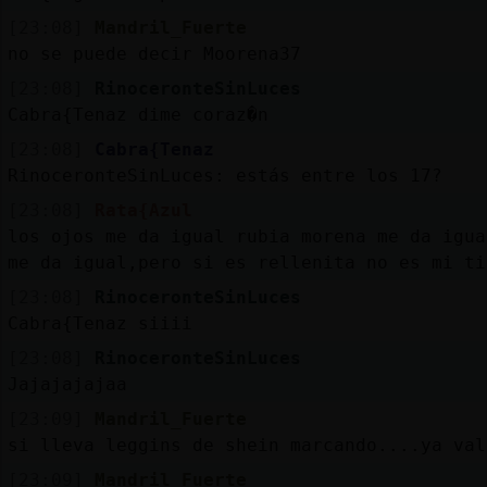
[23:08]
Mandril_Fuerte
no se puede decir Moorena37
[23:08]
RinoceronteSinLuces
Cabra{Tenaz dime coraz�n
[23:08]
Cabra{Tenaz
RinoceronteSinLuces: estás entre los 17?
[23:08]
Rata{Azul
los ojos me da igual rubia morena me da igua
me da igual,pero si es rellenita no es mi ti
[23:08]
RinoceronteSinLuces
Cabra{Tenaz siiii
[23:08]
RinoceronteSinLuces
Jajajajajaa
[23:09]
Mandril_Fuerte
si lleva leggins de shein marcando....ya val
[23:09]
Mandril_Fuerte