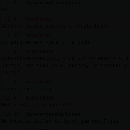
[22:47]
RinoceronteSinLuces
Ok
[22:47]
Oso{Fugaz
Añádele huevos caseros y patata buena.
[22:47]
Rata{Azul
no pero me envitaras a tu boda
[22:47]
BufaloReal
RinoceronteSinLuces, y en vez de añadir el h
sarten, pon todo en el cuenco, lo mezclas y 
sarten
[22:47]
Rata{Azul
bueno tenes razon
[22:47]
BufaloReal
Moorena37, como que no??
[22:47]
RinoceronteSinLuces
Matudurito_Aviles tu igual.que Oso{Fugaz ?