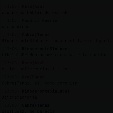
[23:07]
Rata{Azul
eso no es hablar de eso eh
[23:07]
Mandril_Fuerte
o eso dicen
[23:07]
Cabra{Tenaz
RinoceronteSinLuces: una cosilla sin importa
[23:08]
RinoceronteSinLuces
LibelulaDelMonton me recordaste la cancion
[23:08]
Rata{Azul
es las pefierencias fisicas
[23:08]
Oso{Fugaz
Cabra{Tenaz, si, como coronita
[23:08]
RinoceronteSinLuces
Jajajajaajajja
[23:08]
Cabra{Tenaz
Oso{Fugaz: me parecía