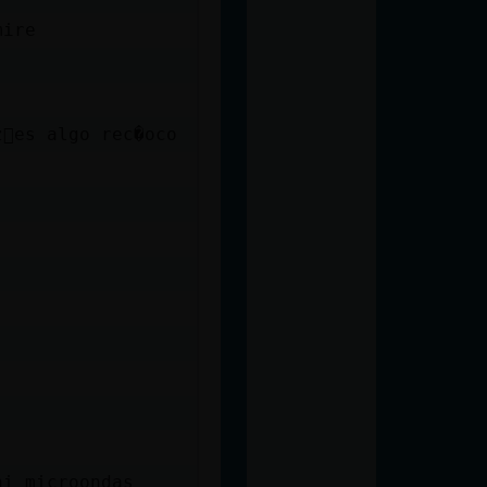
mire
󮬠es algo rec�oco
ni microondas