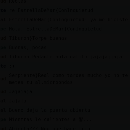
tud
Reolas
nte
re EstrellaDeMar{ConInquietud
eal
EstrellaDeMar{ConInquietud: ya me hiciste
rpe
Hola, EstrellaDeMar{ConInquietud
tud
Tiburon}Torpe buenas
rpe
Buenas, pocas
tud
Tiburon-Pedante hola gatito jajajajjaja
nte
:)
Serpiente}Real como tardes mucho yo no te
tud
metes tu al.microondas
tud
Jajajaja
eal
Jajaja
eal
Bueno deja la puerta abierta
rpe
Mientras le calientes a 鬠...
tud
Abierta??? Noo que hace frio