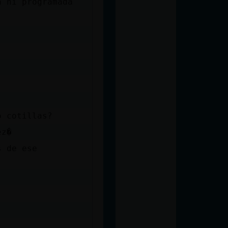
a ni programada
o cotillas?
ez�
s de ese