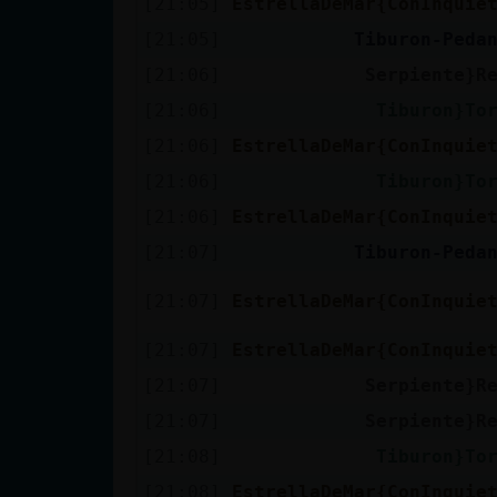
[21:05]
EstrellaDeMar{ConInquie
cuenta
[21:05]
Tiburon-Peda
[21:06]
Serpiente}R
[21:06]
Tiburon}To
Reservar
[21:06]
EstrellaDeMar{ConInquie
alias
[21:06]
Tiburon}To
[21:06]
EstrellaDeMar{ConInquie
Actualizar
[21:07]
Tiburon-Peda
contraseña
[21:07]
EstrellaDeMar{ConInquie
[21:07]
EstrellaDeMar{ConInquie
Actualizar
[21:07]
Serpiente}R
IP virtual
[21:07]
Serpiente}R
[21:08]
Tiburon}To
[21:08]
EstrellaDeMar{ConInquie