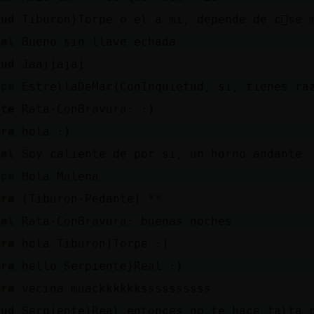
tud
Tiburon}Torpe o el a mi, depende de c󭯠se 
eal
Bueno sin llave echada
tud
Jaajjajaj
rpe
EstrellaDeMar{ConInquietud, si, tienes raz
nte
Rata-ConBravura: :)
ura
hola :)
eal
Soy caliente de por si, un horno andante
rpe
Hola Malena
ura
[Tiburon-Pedante] **
eal
Rata-ConBravura: buenas noches
ura
hola Tiburon}Torpe :)
ura
hello Serpiente}Real :)
ura
vecina muackkkkkkssssssssss
tud
Serpiente}Real entonces no te hace falta 