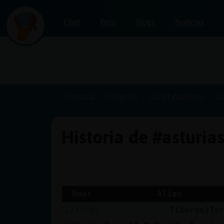
Chat
Foro
Blogs
Noticias
Iniciar
sesión
Portada
Historias
Canal #asturias
2
Historia de #asturia
¡Chatea
sin
publicidad!
Hour
Alias
[21:04]
Tiburon}To
Crear
una