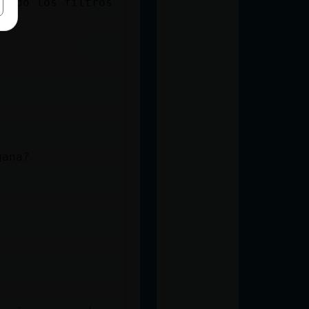
rdido los filtros
!
gana?