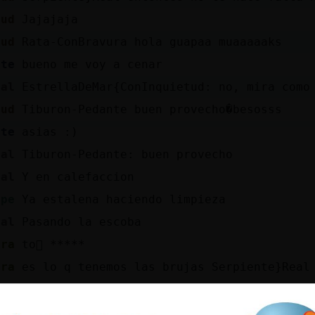
tud
Jajajaja
tud
Rata-ConBravura hola guapaa muaaaaaks
nte
bueno me voy a cenar
eal
EstrellaDeMar{ConInquietud: no, mira como
tud
Tiburon-Pedante buen provecho�besosss
nte
asias :)
eal
Tiburon-Pedante: buen provecho
eal
Y en calefaccion
rpe
Ya est᠍alena haciendo limpieza
eal
Pasando la escoba
ura
to񩴯 *****
ura
es lo q tenemos las brujas Serpiente}Real
rpe
Esta mujer tiene que tener la casa como l
eal
Rata-ConBravura: lo se lo se jajajaj