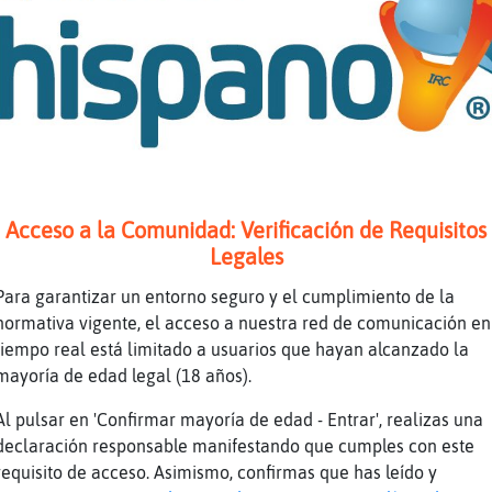
rpe
Seguro que se puede comer en el suelo
Serpiente}Real no se porque razon, las mu
tud
m᳠frioleras
ura
seras tu vecina, yo no
EstrellaDeMar{ConInquietud: la mejir cale
eal
contacto con otro cuerpo
tud
Rata-ConBravura si soy muy friolera oyess
Acceso a la Comunidad: Verificación de Requisitos
Legales
nte
chaoooo
ura
ya viste q yo no
Para garantizar un entorno seguro y el cumplimiento de la
normativa vigente, el acceso a nuestra red de comunicación en
ura
chao gatito
tiempo real está limitado a usuarios que hayan alcanzado la
tud
Jajajajjaja no pongo lo que estaba escrib
mayoría de edad legal (18 años).
eal
Tiburon-Pedante: chao chao
Al pulsar en 'Confirmar mayoría de edad - Entrar', realizas una
tud
Jajajajjaja
declaración responsable manifestando que cumples con este
ura
serassssssss jajajjajajajjaa
requisito de acceso. Asimismo, confirmas que has leído y