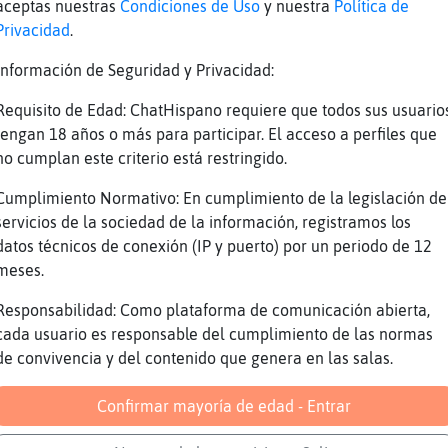
aceptas nuestras
Condiciones de Uso
y nuestra
Política de
ura
bueno, de q hablabais?
Privacidad
.
Serpiente}Real comomno sea el calor de un
tud
calor humano como dices t� es momentaneo
Información de Seguridad y Privacidad:
eal
Que vaaaa
Requisito de Edad: ChatHispano requiere que todos sus usuario
ura
jo, y ademas no molesta
tengan 18 años o más para participar. El acceso a perfiles que
no cumplan este criterio está restringido.
tud
A m�se me dura el.momentazo
eal
Yo no molesto eeeee
Cumplimiento Normativo: En cumplimiento de la legislación de
servicios de la sociedad de la información, registramos los
ura
desde luego q borde me estoy volviendo ah
datos técnicos de conexión (IP y puerto) por un periodo de 12
tud
Jajajajajaj
meses.
eal
Jajajaja
Responsabilidad: Como plataforma de comunicación abierta,
rpe
Malena, te est᳠volviendo?
cada usuario es responsable del cumplimiento de las normas
rpe
Juassss
de convivencia y del contenido que genera en las salas.
tud
Rata-ConBravura jajajajjaja
Confirmar mayoría de edad - Entrar
eal
Rata-ConBravura: ya es hora que te des cu