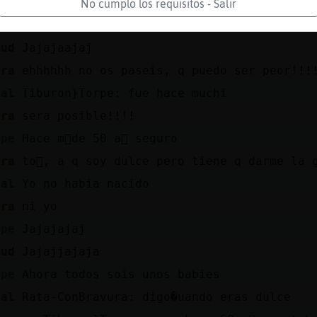
ura
yo antes era mas dulce jolin, ahora he pe
No cumplo los requisitos - Salir
rpe
Pues no te he conocido en esa faceta
tud
Jajajaajaj
ura
ehhhhhh no os paseis, q puedo ser peor!!!
eal
Tiburon}Torpe: fue hace muchi
ura
sera posible!!!!
rpe
Hace m᳠de 50 a񯳬 seguro
ura
to񩴯, a q soy dulce pero tiene q darme la 
eal
Yo no habia nacido
ura
ni yo
rpe
Jajajajaj
tud
Jajajjajaja
rpe
Ahora todos sois unos babies
eal
Rata-ConBravura: digo�uando eras dulce