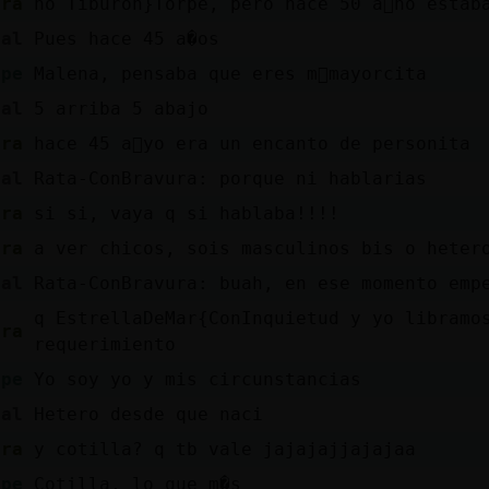
ura
no Tiburon}Torpe, pero hace 50 a񯳠no estab
eal
Pues hace 45 a�os
rpe
Malena, pensaba que eres m᳠mayorcita
eal
5 arriba 5 abajo
ura
hace 45 a񯳠yo era un encanto de personita
eal
Rata-ConBravura: porque ni hablarias
ura
si si, vaya q si hablaba!!!!
ura
a ver chicos, sois masculinos bis o heter
eal
Rata-ConBravura: buah, en ese momento emp
q EstrellaDeMar{ConInquietud y yo libramo
ura
requerimiento
rpe
Yo soy yo y mis circunstancias
eal
Hetero desde que naci
ura
y cotilla? q tb vale jajajajjajajaa
rpe
Cotilla, lo que m�s