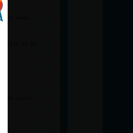
jeres somos
faccion es el
iendo mejor