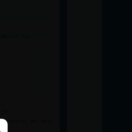
 ahorro luz
 :P
os chorros del oro