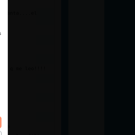
a manta....el
s
ora q me leo!!!!
enta