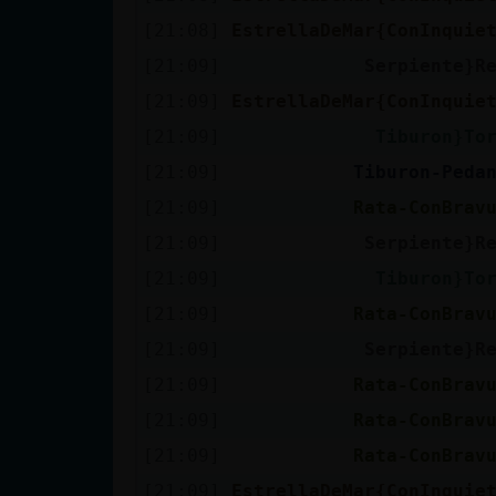
Mis blogs
[21:08]
EstrellaDeMar{ConInquie
[21:09]
Serpiente}R
[21:09]
EstrellaDeMar{ConInquie
Mis foros
[21:09]
Tiburon}To
[21:09]
Tiburon-Peda
[21:09]
Rata-ConBrav
Registrar
un canal
[21:09]
Serpiente}R
[21:09]
Tiburon}To
[21:09]
Rata-ConBrav
Más
[21:09]
Serpiente}R
gestiones
[21:09]
Rata-ConBrav
[21:09]
Rata-ConBrav
[21:09]
Rata-ConBrav
[21:09]
EstrellaDeMar{ConInquie