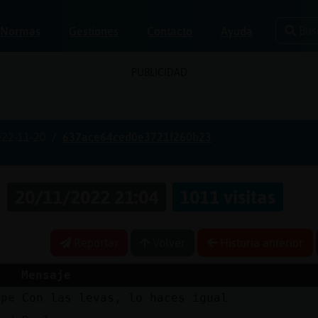
Bus
Normas
Gestiones
Contacto
Ayuda
PUBLICIDAD
022-11-20
637ace64ced0e3721f260b23
s
20/11/2022 21:04
1011 visitas
Reportar
Volver
Historia anterior
Mensaje
rpe
Con las levas, lo haces igual