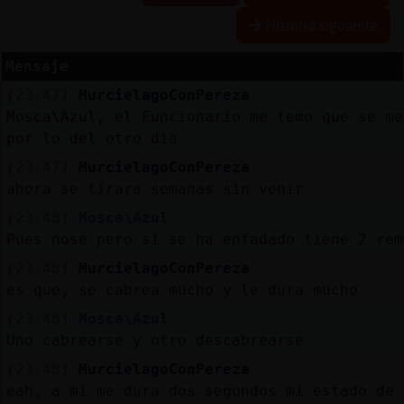
Historia siguiente
Mensaje
Reserva
[23:47]
MurcielagoConPereza
alias
Mosca\Azul, el Funcionario me temo que se me
por lo del otro dia
[23:47]
MurcielagoConPereza
Actuali
ahora se tirara semanas sin venir
contras
[23:48]
Mosca\Azul
Pues nose pero si se ha enfadado tiene 2 rem
[23:48]
MurcielagoConPereza
Actuali
es que, se cabrea mucho y le dura mucho
IP
[23:48]
Mosca\Azul
virtual
Uno cabrearse y otro descabrearse
[23:48]
MurcielagoConPereza
eah, a mi me dura dos segundos mi estado de 