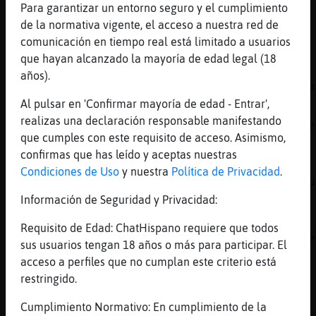
que son dos cosas muy diferentes
Para garantizar un entorno seguro y el cumplimiento
de la normativa vigente, el acceso a nuestra red de
[23:50]
MurcielagoConPereza
comunicación en tiempo real está limitado a usuarios
que no todo el mundo sabe ese matiz
que hayan alcanzado la mayoría de edad legal (18
[23:50]
Mosca\Azul
años).
Exacto y menos cuando te has podido equivoca
Al pulsar en 'Confirmar mayoría de edad - Entrar',
[23:51]
MurcielagoConPereza
realizas una declaración responsable manifestando
todos nos equivocamos, en ciertas situacione
que cumples con este requisito de acceso. Asimismo,
equivocarme yo
confirmas que has leído y aceptas nuestras
[23:51]
MurcielagoConPereza
Condiciones de Uso
y nuestra
Política de Privacidad
.
me es mas facil arreglar las cosas si me equ
jajaja
Información de Seguridad y Privacidad:
[23:52]
Mosca\Azul
Requisito de Edad: ChatHispano requiere que todos
Bueno xicos una q se va a dormir q esta q se
sus usuarios tengan 18 años o más para participar. El
[23:52]
Mosca\Azul
acceso a perfiles que no cumplan este criterio está
Buenas noches hado 💋 💋 💋 💋
restringido.
[23:52]
MurcielagoConPereza
Cumplimiento Normativo: En cumplimiento de la