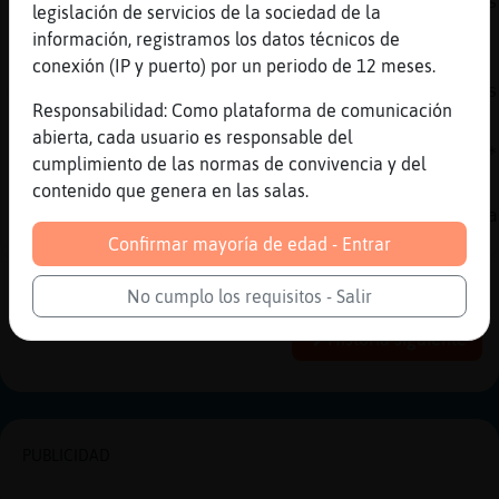
amos a mumir, sip, hasta ma񡮡 a todos abrazos
legislación de servicios de la sociedad de la
[23:52]
MurcielagoConPereza
información, registramos los datos técnicos de
ta ma񡮡 Mosca\Azul reina
conexión (IP y puerto) por un periodo de 12 meses.
muacksssssssssssssssssssssssssssssssssssssss
Responsabilidad: Como plataforma de comunicación
[23:52]
MurcielagoConPereza
abierta, cada usuario es responsable del
Slink^ chau wenorro :***********************
cumplimiento de las normas de convivencia y del
[23:52]
MurcielagoConPereza
contenido que genera en las salas.
chau DeseoXicoSencillo, objeto de Deseo jaja
:************************************
Confirmar mayoría de edad - Entrar
Reportar
Historia anterior
No cumplo los requisitos - Salir
Historia siguiente
PUBLICIDAD