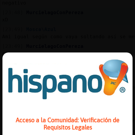
Mis
negativo
blogs
[23:48]
MurcielagoConPereza
xD
[23:49]
Mosca\Azul
Ami igual según como vaya soltando así se me
Mis
foros
[23:49]
MurcielagoConPereza
clarop
[23:49]
MurcielagoConPereza
si no, estariamos siempre cabreados
Registr
un
[23:49]
MurcielagoConPereza
canal
y si dura mucho, se te quita las ganas de de
[23:49]
MurcielagoConPereza
jajajaja
[23:50]
MurcielagoConPereza
Más
Acceso a la Comunidad: Verificación de
yo, con gente que aprecio, me gusta discutir
gestion
Requisitos Legales
[23:50]
MurcielagoConPereza