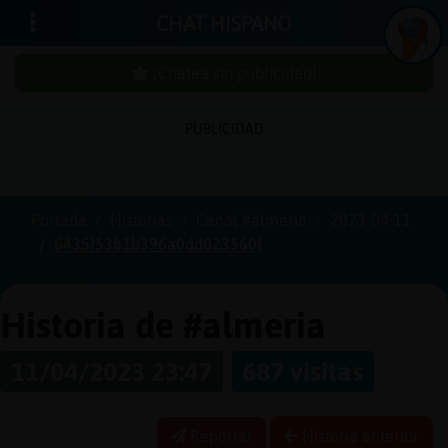
CHAT HISPANO
¡Chatea sin publicidad!
PUBLICIDAD
Iniciar
sesión
Portada
Historias
Canal #almeria
2023-04-11
6435f53b1b396a0dd023560f
¡Chatea
sin
publici
Historia de #almeria
11/04/2023 23:47
687 visitas
Crear
una
Reportar
Historia anterior
cuenta