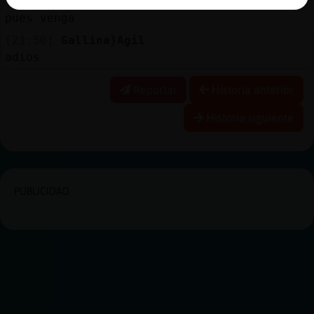
[21:50]
Gallina}Agil
pues venga
[21:50]
Gallina}Agil
adios
Reportar
Historia anterior
Historia siguiente
PUBLICIDAD