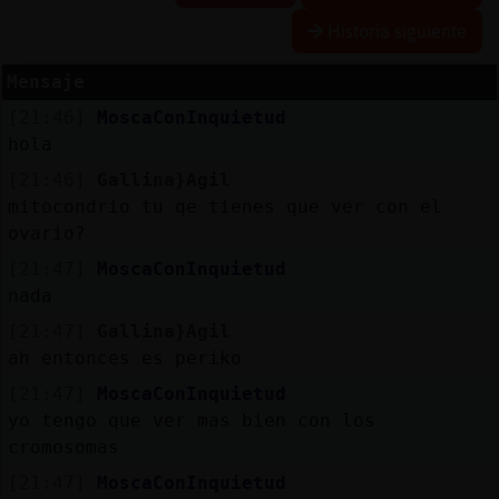
Historia siguiente
Mensaje
Reserva
[21:46]
MoscaConInquietud
alias
hola
[21:46]
Gallina}Agil
mitocondrio tu qe tienes que ver con el
Actuali
ovario?
contras
[21:47]
MoscaConInquietud
nada
[21:47]
Gallina}Agil
Actuali
ah entonces es periko
IP
[21:47]
MoscaConInquietud
virtual
yo tengo que ver mas bien con los
cromosomas
[21:47]
MoscaConInquietud