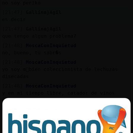
Mis
no soy periko
blogs
[21:47]
Gallina}Agil
es decir
[21:47]
Gallina}Agil
que tengo algun problema?
Mis
foros
[21:48]
MoscaConInquietud
no, bueno, tu sabr�s
[21:48]
MoscaConInquietud
yo soy m᳠bien coleccionista de lechuzas
Registr
disecadas
un
canal
[21:48]
MoscaConInquietud
y en mi tiempo libre, catador de vinos
selectos
[21:48]
Gallina}Agil
Más
a mi me dijeron una vez
gestion
[21:48]
Gallina}Agil