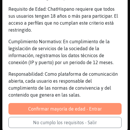
[21:49]
Gallina}Agil
yo es que no se jugar
Requisito de Edad: ChatHispano requiere que todos
sus usuarios tengan 18 años o más para participar. El
[21:50]
MoscaConInquietud
acceso a perfiles que no cumplan este criterio está
Gallina}Agil
restringido.
[21:50]
Gallina}Agil
ademas no me apetece
Cumplimiento Normativo: En cumplimiento de la
legislación de servicios de la sociedad de la
[21:50]
MoscaConInquietud
información, registramos los datos técnicos de
como va la vida
conexión (IP y puerto) por un periodo de 12 meses.
[21:50]
Gallina}Agil
tu sabras
Responsabilidad: Como plataforma de comunicación
abierta, cada usuario es responsable del
[21:50]
MoscaConInquietud
cumplimiento de las normas de convivencia y del
yo no se tu vida
contenido que genera en las salas.
[21:50]
MoscaConInquietud
por eso te pregunto
Confirmar mayoría de edad - Entrar
[21:50]
MoscaConInquietud
pero si no quieres hablar te dejo
No cumplo los requisitos - Salir