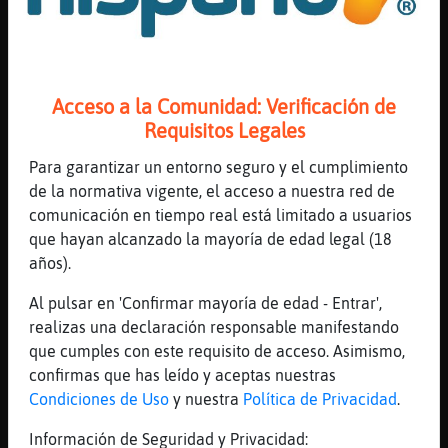
estara con los animales
[21:48]
Gallina}Agil
no se muy bien quien pero si me suena eso
[21:49]
MoscaConInquietud
Acceso a la Comunidad: Verificación de
me alegro de verte Gallina}Agil
Requisitos Legales
[21:49]
MoscaConInquietud
Para garantizar un entorno seguro y el cumplimiento
como va todo por alli
de la normativa vigente, el acceso a nuestra red de
[21:49]
Gallina}Agil
comunicación en tiempo real está limitado a usuarios
quien eres?
que hayan alcanzado la mayoría de edad legal (18
[21:49]
MoscaConInquietud
años).
soy Mitocondrio Robustiano Borb󮩣o de todos
Al pulsar en 'Confirmar mayoría de edad - Entrar',
los santos y grecia
realizas una declaración responsable manifestando
[21:49]
MoscaConInquietud
que cumples con este requisito de acceso. Asimismo,
ese es mi nombre completo
confirmas que has leído y aceptas nuestras
[21:49]
MoscaConInquietud
Condiciones de Uso
y nuestra
Política de Privacidad
.
pero soy Mitocondrio para los amigos
Información de Seguridad y Privacidad: