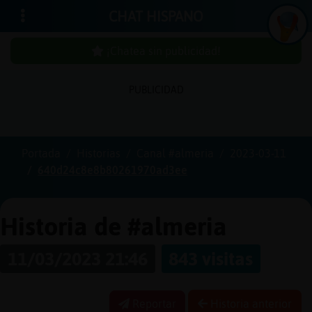
CHAT HISPANO
¡Chatea sin publicidad!
PUBLICIDAD
Iniciar
sesión
Portada
Historias
Canal #almeria
2023-03-11
640d24c8e8b80261970ad3ee
¡Chatea
sin
publici
Historia de #almeria
11/03/2023 21:46
843 visitas
Crear
una
Reportar
Historia anterior
cuenta