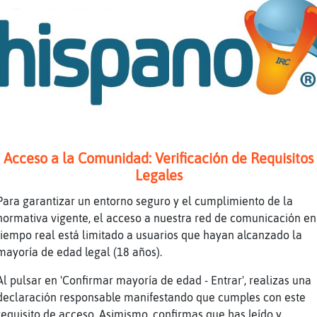
e\DelMonton
Buenas tardes
e\DelMonton
Hola CaballitoDeMar}SinLuces
ar}SinLuces
hola 343
e\DelMonton
Que tal
ar}SinLuces
aqui vamos
ar}SinLuces
muy cansada
e\DelMonton
Y eso??
Acceso a la Comunidad: Verificación de Requisitos
e\DelMonton
Si estamos a lunes
Legales
ar}SinLuces
no lo se
Para garantizar un entorno seguro y el cumplimiento de la
ar}SinLuces
tengo sueño
normativa vigente, el acceso a nuestra red de comunicación en
e\DelMonton
Josus
tiempo real está limitado a usuarios que hayan alcanzado la
e\DelMonton
Un cafelito??
mayoría de edad legal (18 años).
e\DelMonton
Jajajaja
Al pulsar en 'Confirmar mayoría de edad - Entrar', realizas una
ar}SinLuces
no
declaración responsable manifestando que cumples con este
requisito de acceso. Asimismo, confirmas que has leído y