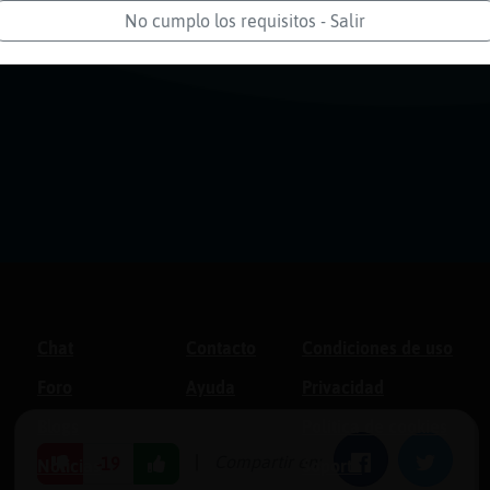
No cumplo los requisitos - Salir
Chat
Contacto
Condiciones de uso
Foro
Ayuda
Privacidad
Blogs
Política de cookies
|
Compartir en:
Facebook
Twitter
-19
Noticias
Soporte