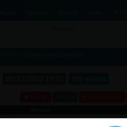
Bus
Normas
Gestiones
Contacto
Ayuda
PUBLICIDAD
022-12-05
638e94d0c4bfff315d7a5050
a
05/12/2022 19:05
950 visitas
Reportar
Volver
Historia anterior
Mensaje
ar}SinLuces
que pasa