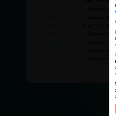
[19:07]
CaballitoDeM
Mis blogs
[19:08]
Rinoceront
[19:08]
Rinoceront
Mis foros
[19:08]
CaballitoDeM
[19:09]
Rinoceront
[19:11]
Rinoceront
Registrar
[19:13]
Rinoceront
un canal
[19:13]
Rinoceront
Más
gestiones