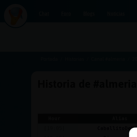
Chat
Foro
Blogs
Noticias
Iniciar
sesión
Portada
Historias
Canal #almeria
2
Historia de #almeri
¡Chatea
sin
publicidad!
Hour
Alias
[19:05]
CaballitoDeM
Crear
una