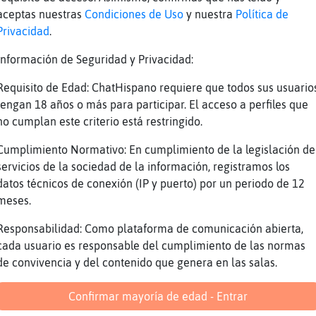
ar}SinLuces
a esta hora no
aceptas nuestras
Condiciones de Uso
y nuestra
Política de
e\DelMonton
Bueno
Privacidad
.
e\DelMonton
Pues eso ya como usted quiera señ
Información de Seguridad y Privacidad:
ar}SinLuces
gracias
Requisito de Edad: ChatHispano requiere que todos sus usuario
e\DelMonton
De nada :)
tengan 18 años o más para participar. El acceso a perfiles que
e\DelMonton
Que aburrido está esto no??
no cumplan este criterio está restringido.
e\DelMonton
Parejaabk ya veo ya
Cumplimiento Normativo: En cumplimiento de la legislación de
e\DelMonton
Jajajaja
servicios de la sociedad de la información, registramos los
datos técnicos de conexión (IP y puerto) por un periodo de 12
Reportar
Volver
Historia anterior
meses.
Responsabilidad: Como plataforma de comunicación abierta,
cada usuario es responsable del cumplimiento de las normas
de convivencia y del contenido que genera en las salas.
Confirmar mayoría de edad - Entrar