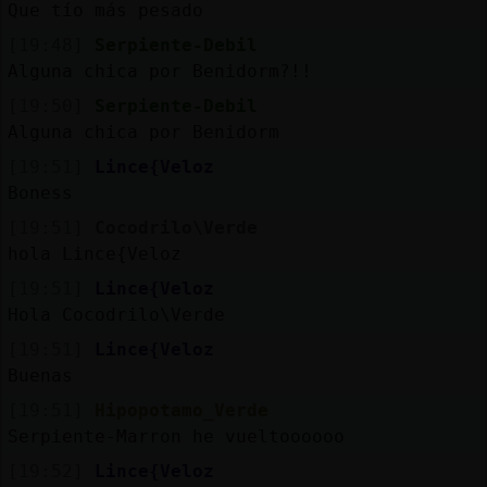
Que tío más pesado
[19:48]
Serpiente-Debil
Alguna chica por Benidorm?!!
[19:50]
Serpiente-Debil
Alguna chica por Benidorm
[19:51]
Lince{Veloz
Boness
[19:51]
Cocodrilo\Verde
hola Lince{Veloz
[19:51]
Lince{Veloz
Hola Cocodrilo\Verde
[19:51]
Lince{Veloz
Buenas
[19:51]
Hipopotamo_Verde
Serpiente-Marron he vueltoooooo
[19:52]
Lince{Veloz