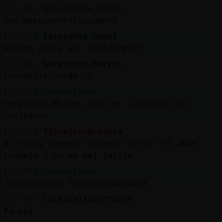
[19:34]
Hipopotamo_Verde
nas Serpiente{Elocuente
[19:34]
Serpiente-Debil
Alguna chica por Benidorm???
[19:34]
Serpiente-Marron
Cocodrilo\Verde :)
[19:34]
Caiman{Real
Serpiente-Marron hola mi .sumiller de
confianza
[19:34]
Tigre{ConBravura
Ni estoy leyendo intento cerrar el d�de
trabajo y no me dejᩳ jajaja
[19:34]
Caiman{Real
Jjajjajajaja Tigre{ConBravura
[19:34]
Culebra}Insufrible
Ya ves