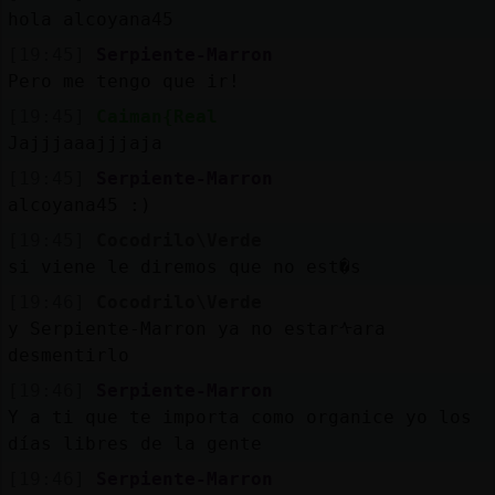
hola alcoyana45
[19:45]
Serpiente-Marron
Pero me tengo que ir!
[19:45]
Caiman{Real
Jajjjaaajjjaja
[19:45]
Serpiente-Marron
alcoyana45 :)
[19:45]
Cocodrilo\Verde
si viene le diremos que no est�s
[19:46]
Cocodrilo\Verde
y Serpiente-Marron ya no estarᠰara
desmentirlo
[19:46]
Serpiente-Marron
Y a ti que te importa como organice yo los
días libres de la gente
[19:46]
Serpiente-Marron