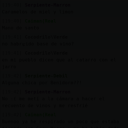
[19:40]
Serpiente-Marron
Caramelos de miel y limon
[19:40]
Caiman{Real
Mano de santo
[19:41]
Cocodrilo\Verde
no habrᠳido base de vino?
[19:41]
Cocodrilo\Verde
en mi pueblo dicen que al catarro con el
jarro
[19:42]
Serpiente-Debil
Alguna chica por Benidorm??!
[19:42]
Serpiente-Marron
No :( me metí a la cámara a hacer el
recuento de vinos y me resfrié
[19:42]
Caiman{Real
Buenoo ya he respirado un poco que estaba