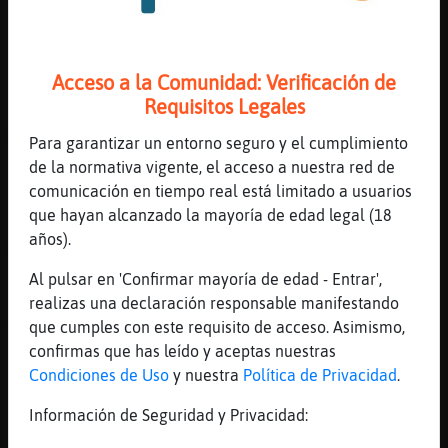
[19:37]
Caiman{Real
Sería .osto
[19:37]
Culebra}Insufrible
Acceso a la Comunidad: Verificación de
Busco una relación con un Xico sea cariñoso
Requisitos Legales
[19:37]
Caiman{Real
Mosto
Para garantizar un entorno seguro y el cumplimiento
de la normativa vigente, el acceso a nuestra red de
[19:37]
Cocodrilo\Verde
comunicación en tiempo real está limitado a usuarios
pues de ese para Caiman{Real
que hayan alcanzado la mayoría de edad legal (18
[19:37]
Serpiente-Marron
años).
Me tocó comprar uno del Mercadona sin
alcohol
Al pulsar en 'Confirmar mayoría de edad - Entrar',
realizas una declaración responsable manifestando
[19:37]
Serpiente-Marron
que cumples con este requisito de acceso. Asimismo,
Y ponérselo en un decantador
confirmas que has leído y aceptas nuestras
[19:37]
Cocodrilo\Verde
Condiciones de Uso
y nuestra
Política de Privacidad
.
que se le sube a la cabeza
Información de Seguridad y Privacidad:
[19:38]
Serpiente-Marron
El hombre es que tiene alzheimer