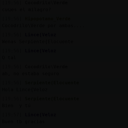
[19:56]
Cocodrilo\Verde
cuᬠes el milagro?
[19:56]
Hipopotamo_Verde
Cocodrilo\Verde por ambas....
[19:56]
Lince{Veloz
Wenas Serpiente{Elocuente
[19:56]
Lince{Veloz
Q tal
[19:56]
Cocodrilo\Verde
ah, no estaba seguro
[19:56]
Serpiente{Elocuente
Hola Lince{Veloz
[19:56]
Serpiente{Elocuente
Bien y tú
[19:57]
Lince{Veloz
Buen tb gracias