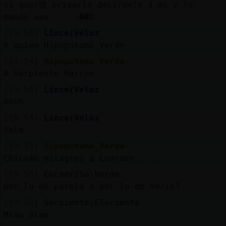
si quer驳 privarla decirmelo a mi y le
mando was......��D
[19:54]
Lince{Veloz
A quien Hipopotamo_Verde
[19:54]
Hipopotamo_Verde
A Serpiente-Marron
[19:54]
Lince{Veloz
Ahhh
[19:54]
Lince{Veloz
Vale
[19:54]
Hipopotamo_Verde
Chica46 milagros a Lourdes.....
[19:56]
Cocodrilo\Verde
por lo de pareja o por lo de serio?
[19:56]
Serpiente{Elocuente
Miau miau