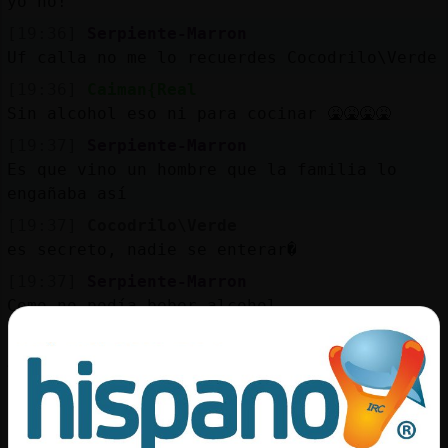
yo no!
[19:36]
Serpiente-Marron
Uf calla no me lo recuerdes Cocodrilo\Verde
[19:36]
Caiman{Real
Sin alcohol eso ni para cocinar 🤮🤮🤮🤮
[19:37]
Serpiente-Marron
Es que vino un hombre que la familia lo
engañaba así
[19:37]
Cocodrilo\Verde
es secreto, nadie se enterar�
[19:37]
Serpiente-Marron
Como no podía beber alcohol
[19:37]
Tigre{ConBravura
Ara vuelvo que si no no cierro el d�a
[19:37]
Caiman{Real
Jajjajjajaja pobre