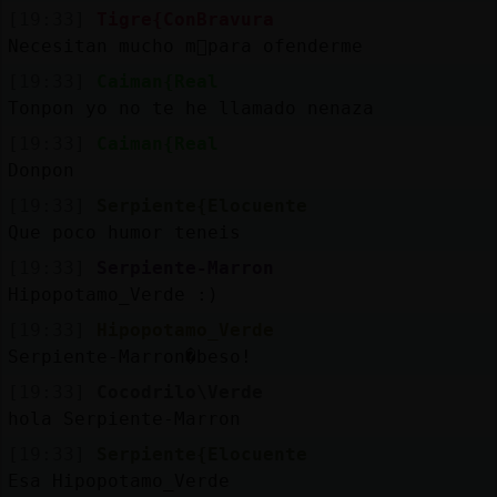
[19:33]
Tigre{ConBravura
Necesitan mucho m᳠para ofenderme
[19:33]
Caiman{Real
Tonpon yo no te he llamado nenaza
[19:33]
Caiman{Real
Donpon
[19:33]
Serpiente{Elocuente
Que poco humor teneis
[19:33]
Serpiente-Marron
Hipopotamo_Verde :)
[19:33]
Hipopotamo_Verde
Serpiente-Marron�beso!
[19:33]
Cocodrilo\Verde
hola Serpiente-Marron
[19:33]
Serpiente{Elocuente
Esa Hipopotamo_Verde