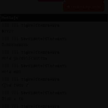
Historia siguiente
R
e
s
e
r
v
a
r
lia
s
Mensaje
a
[19:18]
Tigre{ConBravura
�zzzz
A
c
tu
a
liz
a
o
n
tr
a
s
e
ñ
a
[19:19]
Serpiente{Elocuente
r c
Buenaaaaaas
[19:19]
Tigre{ConBravura
Hola gordalicantina
A
c
tu
a
liz
a
r
ir
tu
a
[19:19]
Serpiente{Elocuente
IP
Hola pon
v
l
[19:19]
Tigre{ConBravura
C󭯠va todo ?
[19:20]
Serpiente{Elocuente
M
is
lo
g
s
Bien y tu
b
[19:20]
Tigre{ConBravura