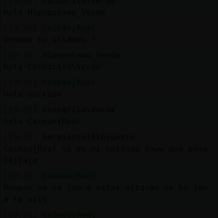
[19:30]
Cocodrilo\Verde
hola Hipopotamo_Verde
[19:30]
Caiman{Real
Donpon tu soldado ?
[19:30]
Hipopotamo_Verde
hola Cocodrilo\Verde
[19:30]
Caiman{Real
Hola euclion
[19:30]
Cocodrilo\Verde
hola Caiman{Real
[19:31]
Serpiente{Elocuente
Caiman{Real si es ni soldado dauw que pasa
jajjaja
[19:31]
Caiman{Real
Donpon se ha ido a estas alturas se ha ido
a la mili
[19:31]
Caiman{Real