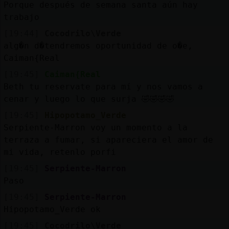
Porque después de semana santa aún hay
trabajo
[19:44]
Cocodrilo\Verde
alg�n d�tendremos oportunidad de o�e,
Caiman{Real
[19:45]
Caiman{Real
Beth tu reservate para mí y nos vamos a
cenar y luego lo que surja 🤣🤣🤣🤣
[19:45]
Hipopotamo_Verde
Serpiente-Marron voy un momento a la
terraza a fumar, si apareciera el amor de
mi vida, retenlo porfi
[19:45]
Serpiente-Marron
Paso
[19:45]
Serpiente-Marron
Hipopotamo_Verde ok
[19:45]
Cocodrilo\Verde