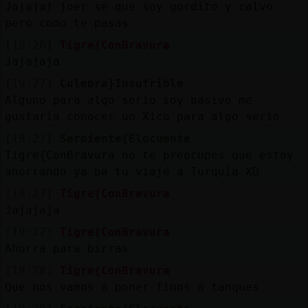
Jajajaj joer se que soy gordito y calvo
pero como te pasas
[19:26]
Tigre{ConBravura
Jajajaja
[19:27]
Culebra}Insufrible
Alguno para algo serio soy pasivo me
gustaría conocer un Xico para algo serio
[19:27]
Serpiente{Elocuente
Tigre{ConBravura no te preocupes que estoy
ahorrando ya pa tu viaje a Turquía XD
[19:27]
Tigre{ConBravura
Jajajaja
[19:27]
Tigre{ConBravura
Ahorra para birras
[19:28]
Tigre{ConBravura
Que nos vamos a poner finos a tanques