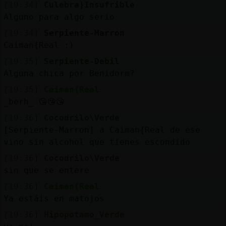
[19:34]
Culebra}Insufrible
Alguno para algo serio
[19:34]
Serpiente-Marron
Caiman{Real :)
[19:35]
Serpiente-Debil
Alguna chica por Benidorm?
[19:35]
Caiman{Real
_berh_ 😘😘😘
[19:36]
Cocodrilo\Verde
[Serpiente-Marron] a Caiman{Real de ese
vino sin alcohol que tienes escondido
[19:36]
Cocodrilo\Verde
sin que se entere
[19:36]
Caiman{Real
Ya estáis en matojos
[19:36]
Hipopotamo_Verde