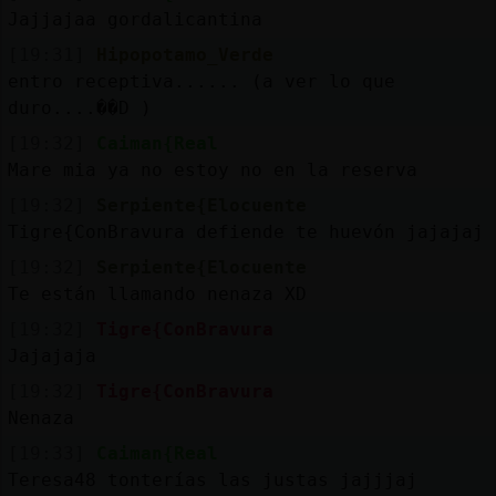
Jajjajaa gordalicantina
[19:31]
Hipopotamo_Verde
entro receptiva...... (a ver lo que
duro....��D )
[19:32]
Caiman{Real
Mare mia ya no estoy no en la reserva
[19:32]
Serpiente{Elocuente
Tigre{ConBravura defiende te huevón jajajaj
[19:32]
Serpiente{Elocuente
Te están llamando nenaza XD
[19:32]
Tigre{ConBravura
Jajajaja
[19:32]
Tigre{ConBravura
Nenaza
[19:33]
Caiman{Real
Teresa48 tonterías las justas jajjjaj