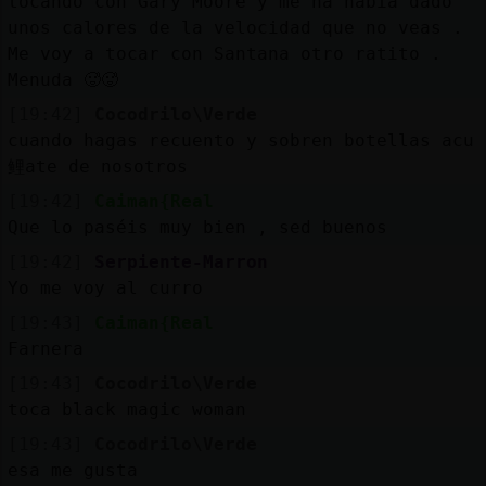
tocando con Gary Moore y me ha había dado
unos calores de la velocidad que no veas .
Me voy a tocar con Santana otro ratito .
Menuda 🥵🥵
[19:42]
Cocodrilo\Verde
cuando hagas recuento y sobren botellas acu
鲤ate de nosotros
[19:42]
Caiman{Real
Que lo paséis muy bien , sed buenos
[19:42]
Serpiente-Marron
Yo me voy al curro
[19:43]
Caiman{Real
Farnera
[19:43]
Cocodrilo\Verde
toca black magic woman
[19:43]
Cocodrilo\Verde
esa me gusta