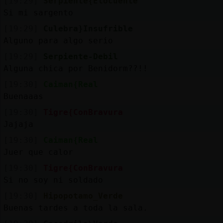
[19:29]
Serpiente{Elocuente
Si mi sargento
[19:29]
Culebra}Insufrible
Alguno para algo serio
[19:29]
Serpiente-Debil
Alguna chica por Benidorm??!!
[19:30]
Caiman{Real
Buenaaas
[19:30]
Tigre{ConBravura
Jajaja
[19:30]
Caiman{Real
Juer que calor
[19:30]
Tigre{ConBravura
Si no soy ni soldado
[19:30]
Hipopotamo_Verde
Buenas tardes a toda la sala.