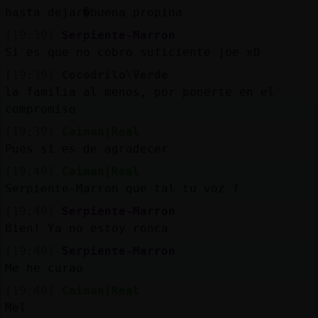
hasta dejar�buena propina
[19:39]
Serpiente-Marron
Si es que no cobro suficiente joe xD
[19:39]
Cocodrilo\Verde
la familia al menos, por ponerte en el
compromiso
[19:39]
Caiman{Real
Pues si es de agradecer
[19:40]
Caiman{Real
Serpiente-Marron que tal tu voz ?
[19:40]
Serpiente-Marron
Bien! Ya no estoy ronca
[19:40]
Serpiente-Marron
Me he curao
[19:40]
Caiman{Real
Mel