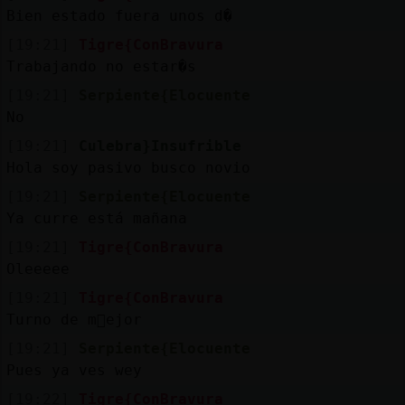
Bien estado fuera unos d�
[19:21]
Tigre{ConBravura
M
is
r
o
s
Trabajando no estar�s
fo
[19:21]
Serpiente{Elocuente
No
[19:21]
Culebra}Insufrible
R
e
g
is
tr
a
r
n
a
n
a
Hola soy pasivo busco novio
u
c
l
[19:21]
Serpiente{Elocuente
Ya curre está mañana
[19:21]
Tigre{ConBravura
Oleeeee
M
á
s
e
s
o
n
e
s
g
[19:21]
Tigre{ConBravura
Turno de m񮠭ejor
[19:21]
Serpiente{Elocuente
Pues ya ves wey
[19:22]
Tigre{ConBravura