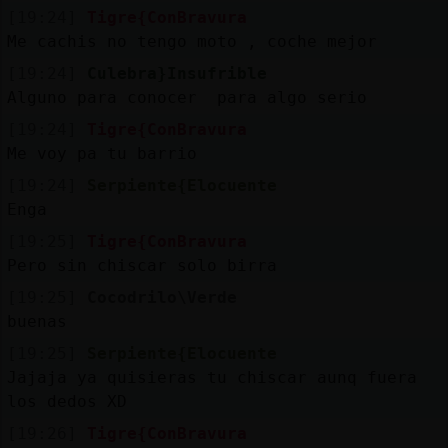
[19:24]
Tigre{ConBravura
Me cachis no tengo moto , coche mejor
[19:24]
Culebra}Insufrible
Alguno para conocer para algo serio
[19:24]
Tigre{ConBravura
Me voy pa tu barrio
[19:24]
Serpiente{Elocuente
Enga
[19:25]
Tigre{ConBravura
Pero sin chiscar solo birra
[19:25]
Cocodrilo\Verde
buenas
[19:25]
Serpiente{Elocuente
Jajaja ya quisieras tu chiscar aunq fuera
los dedos XD
[19:26]
Tigre{ConBravura