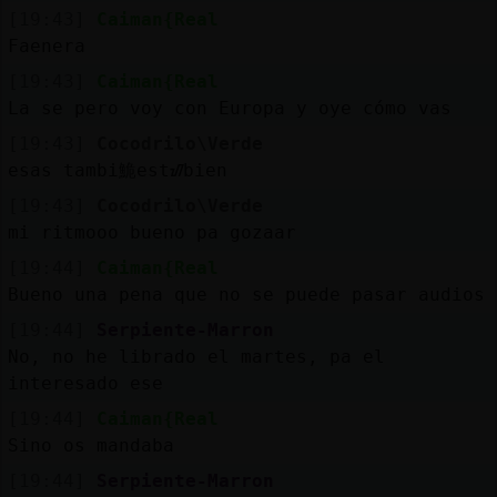
[19:43]
Caiman{Real
Faenera
[19:43]
Caiman{Real
La se pero voy con Europa y oye cómo vas
[19:43]
Cocodrilo\Verde
esas tambi鮠estᮠbien
[19:43]
Cocodrilo\Verde
mi ritmooo bueno pa gozaar
[19:44]
Caiman{Real
Bueno una pena que no se puede pasar audios
[19:44]
Serpiente-Marron
No, no he librado el martes, pa el
interesado ese
[19:44]
Caiman{Real
Sino os mandaba
[19:44]
Serpiente-Marron