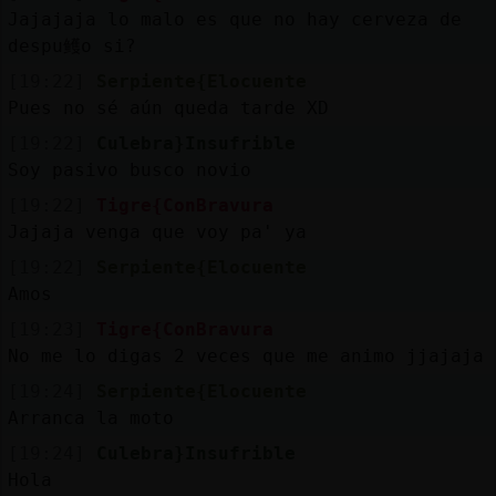
Jajajaja lo malo es que no hay cerveza de
despu鳠o si?
[19:22]
Serpiente{Elocuente
Pues no sé aún queda tarde XD
[19:22]
Culebra}Insufrible
Soy pasivo busco novio
[19:22]
Tigre{ConBravura
Jajaja venga que voy pa' ya
[19:22]
Serpiente{Elocuente
Amos
[19:23]
Tigre{ConBravura
No me lo digas 2 veces que me animo jjajaja
[19:24]
Serpiente{Elocuente
Arranca la moto
[19:24]
Culebra}Insufrible
Hola