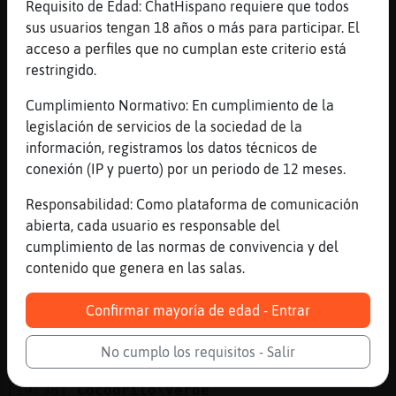
Requisito de Edad: ChatHispano requiere que todos
[19:38]
Caiman{Real
sus usuarios tengan 18 años o más para participar. El
Cocodrilo\Verde para el vegasicilia
acceso a perfiles que no cumplan este criterio está
restringido.
[19:38]
Cocodrilo\Verde
eso
Cumplimiento Normativo: En cumplimiento de la
[19:38]
Serpiente-Marron
legislación de servicios de la sociedad de la
Pero bien que dijo que estaba dulce
información, registramos los datos técnicos de
conexión (IP y puerto) por un periodo de 12 meses.
[19:38]
Serpiente-Marron
Apurada estaba yo
Responsabilidad: Como plataforma de comunicación
[19:38]
Cocodrilo\Verde
abierta, cada usuario es responsable del
entonces col󿿠Serpiente-Marron
cumplimiento de las normas de convivencia y del
contenido que genera en las salas.
[19:38]
Caiman{Real
Uuuf esa enfermedad es terrible . Tengo a
Confirmar mayoría de edad - Entrar
mi madre con Alzheimer y demencia
[19:38]
Serpiente-Marron
No cumplo los requisitos - Salir
Si que coló, si
[19:38]
Cocodrilo\Verde