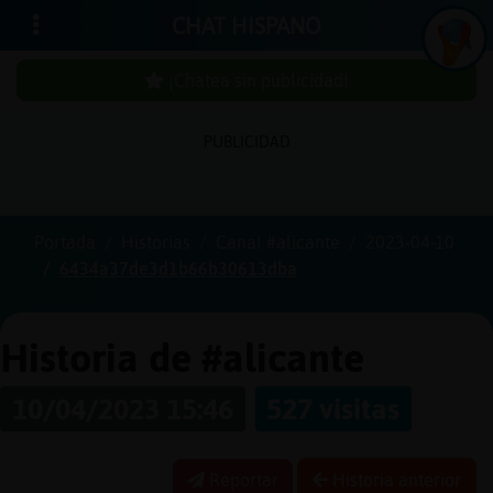
CHAT HISPANO
¡Chatea sin publicidad!
PUBLICIDAD
Iniciar
sesión
Portada
Historias
Canal #alicante
2023-04-10
6434a37de3d1b66b30613dba
¡Chatea
sin
publici
Historia de #alicante
10/04/2023 15:46
527 visitas
Crear
una
Reportar
Historia anterior
cuenta