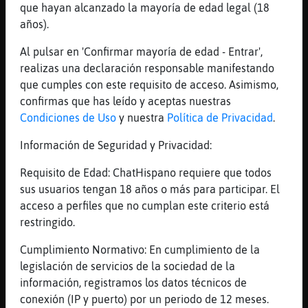
que hayan alcanzado la mayoría de edad legal (18
DeniaMaduroPasivo buenas tardes
años).
[15:50]
Aguila_Transparente
uissss
Al pulsar en 'Confirmar mayoría de edad - Entrar',
realizas una declaración responsable manifestando
[15:50]
Aguila_Transparente
que cumples con este requisito de acceso. Asimismo,
yesss
confirmas que has leído y aceptas nuestras
[15:50]
Aguila_Transparente
Condiciones de Uso
y nuestra
Política de Privacidad
.
Jajajajaja
Información de Seguridad y Privacidad:
[15:52]
Flamenco\Naranja
Holaaa
Requisito de Edad: ChatHispano requiere que todos
[15:52]
Leon_Fugaz
sus usuarios tengan 18 años o más para participar. El
Nadie por sanvicente universidad alicante
acceso a perfiles que no cumplan este criterio está
restringido.
[15:53]
Leon_Fugaz
Para el. Día. De buen rollo
Cumplimiento Normativo: En cumplimiento de la
[15:55]
Flamenco\Naranja
legislación de servicios de la sociedad de la
Hola andreilla
información, registramos los datos técnicos de
conexión (IP y puerto) por un periodo de 12 meses.
[15:56]
Leon_Fugaz