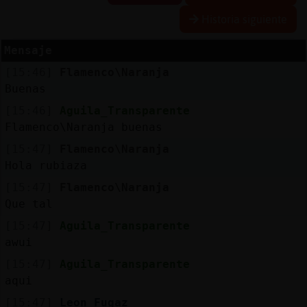
Historia siguiente
Mensaje
Reserva
[15:46]
Flamenco\Naranja
alias
Buenas
[15:46]
Aguila_Transparente
Flamenco\Naranja buenas
Actuali
[15:47]
Flamenco\Naranja
contras
Hola rubiaza
[15:47]
Flamenco\Naranja
Que tal
Actuali
[15:47]
Aguila_Transparente
IP
awui
virtual
[15:47]
Aguila_Transparente
aqui
[15:47]
Leon_Fugaz