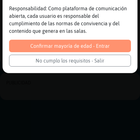
Andreilllaaaa hola buenas tardes
Responsabilidad: Como plataforma de comunicación
[16:01]
Flamenco\Naranja
abierta, cada usuario es responsable del
Alguna para charlar
cumplimiento de las normas de convivencia y del
contenido que genera en las salas.
Reportar
Historia anterior
Confirmar mayoría de edad - Entrar
Historia siguiente
No cumplo los requisitos - Salir
PUBLICIDAD