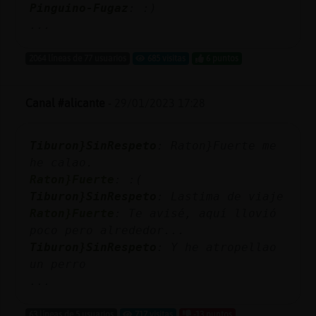
Pinguino-Fugaz
: :)
...
2064 líneas de 77 usuarios
685 visitas
6 puntos
Canal #alicante
-
29/01/2023 17:28
Tiburon}SinRespeto
: Raton}Fuerte me
he calao.
Raton}Fuerte
: :(
Tiburon}SinRespeto
: Lastima de viaje
Raton}Fuerte
: Te avisé, aquí llovió
poco pero alrededor...
Tiburon}SinRespeto
: Y he atropellao
un perro
...
63 líneas de 5 usuarios
717 visitas
-13 puntos