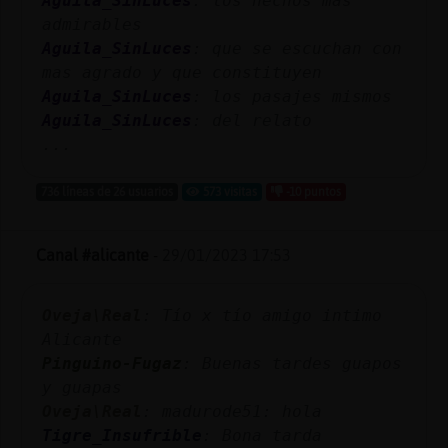
Aguila_SinLuces
: los hechos mas
Mis
admirables
blogs
Aguila_SinLuces
: que se escuchan con
mas agrado y que constituyen
Aguila_SinLuces
: los pasajes mismos
Aguila_SinLuces
: del relato
Mis
...
foros
736 líneas de 26 usuarios
573 visitas
-10 puntos
Registr
Canal #alicante
-
29/01/2023 17:53
un
canal
Oveja\Real
: Tío x tío amigo intimo
Alicante
Pinguino-Fugaz
: Buenas tardes guapos
Más
y guapas
gestion
Oveja\Real
: madurode51: hola
Tigre_Insufrible
: Bona tarda