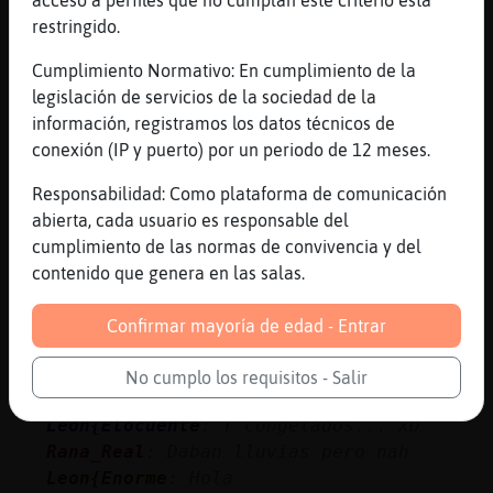
Aguila\Fugaz
: Si salieran todos los
restringido.
gay de aquí en su grupo este se
Cumplimiento Normativo: En cumplimiento de la
quedaría vacío
legislación de servicios de la sociedad de la
PajaroDelMonton
: �ajaja fijo que si
información, registramos los datos técnicos de
Aguila\Fugaz
: Aquí esque solo hay
conexión (IP y puerto) por un periodo de 12 meses.
gay y en el grupo de gay no hay nada
Aguila\Fugaz
: Esque ni contestan
Responsabilidad: Como plataforma de comunicación
ajajjaa
abierta, cada usuario es responsable del
...
cumplimiento de las normas de convivencia y del
contenido que genera en las salas.
57 líneas de 5 usuarios
654 visitas
-10 puntos
Confirmar mayoría de edad - Entrar
Canal #alicante
-
29/01/2023 09:10
No cumplo los requisitos - Salir
Leon{Elocuente
: Y congelados... xD
Rana_Real
: Daban lluvias pero nah
Leon{Enorme
: Hola