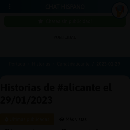
CHAT HISPANO
¡Chatea sin publicidad!
PUBLICIDAD
Iniciar
sesión
Portada
Historias
Canal #alicante
2023-01-29
¡Chatea
sin
Historias de #alicante el
publici
29/01/2023
Crear
Últimas publicadas
Más vistas
una
cuenta