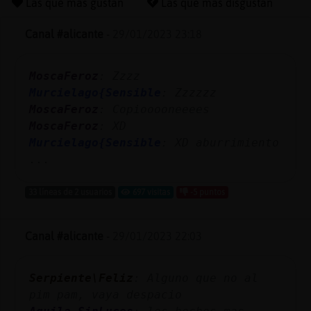
Las que más gustan
Las que más disgustan
Canal #alicante
-
29/01/2023 23:18
Reserva
MoscaFeroz
: Zzzz
alias
Murcielago{Sensible
: Zzzzzz
MoscaFeroz
: Copiooooneeees
MoscaFeroz
: XD
Actuali
Murcielago{Sensible
: XD aburrimiento
contras
...
33 líneas de 2 usuarios
697 visitas
-5 puntos
Actuali
Canal #alicante
-
29/01/2023 22:03
IP
virtual
Serpiente\Feliz
: Alguno que no al
pim pam, vaya despacio