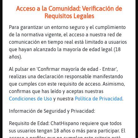
existenia de una naturaleza
Acceso a la Comunidad: Verificación de
condenada�dIOS
Requisitos Legales
Oso}Torpe
: en vez de hallar la resp
uesta mas alejaba de la verdad
Para garantizar un entorno seguro y el cumplimiento
Oso}Torpe
: como las demas cosas que
de la normativa vigente, el acceso a nuestra red de
hizo
comunicación en tiempo real está limitado a usuarios
Oso}Torpe
: entre otras creadas
que hayan alcanzado la mayoría de edad legal (18
a�imagen y semejanza
años).
Oso}Torpe
: el amala respodne a todo
Al pulsar en 'Confirmar mayoría de edad - Entrar',
...
realizas una declaración responsable manifestando
que cumples con este requisito de acceso. Asimismo,
91 líneas de 2 usuarios
598 visitas
-5 puntos
confirmas que has leído y aceptas nuestras
Condiciones de Uso
y nuestra
Política de Privacidad
.
Canal #alicante
-
29/01/2023 12:12
Información de Seguridad y Privacidad:
Aguila\Fugaz
: Hernano poruqe no os.
Requisito de Edad: ChatHispano requiere que todos
Metéis en el grupo de gay alicante y
sus usuarios tengan 18 años o más para participar. El
ahí decís todo? Es mejor
acceso a perfiles que no cumplan este criterio está