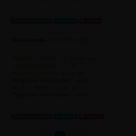
...
134 líneas de 5 usuarios
607 visitas
-6 puntos
Canal #alicante
-
29/01/2023 03:00
Mapache_Locuaz
: El ganao ya
estᠳeleccionao !!! XD
Mapache_Locuaz
: Na d na
Pinguino-ConTimidez
: ganao
Grillo_Feroz
: hola sala
Pinguino-ConTimidez
: hola
...
328 líneas de 8 usuarios
584 visitas
-21 puntos