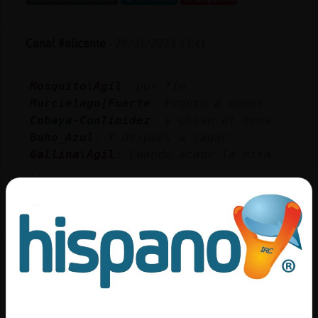
Canal #alicante
-
29/01/2023 13:41
Mosquito\Agil
: por fin
Murcielago{Fuerte
: Pronto a comer
Cobaya-ConTimidez
: y obian el tema
Buho_Azul
: Y después a cagar
Gallina\Agil
: Cuando acabe la misa.
...
200 líneas de 8 usuarios
600 visitas
-21 puntos
Canal #alicante
-
29/01/2023 13:23
Oso}Torpe
: me esforzaba por
persuadir a los demas de la