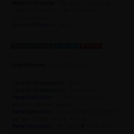
Mandril{Enorme
: Mu mujer se va de
cumple infantil von el nene
villajoyosa
Oso-ConBravura
: hola
...
555 líneas de 21 usuarios
608 visitas
-2 puntos
Canal #alicante
-
29/01/2023 03:58
Jirafa-SinRespeto
: Hola
Jirafa-SinRespeto
: Todo bien
Rata}Sensible
: Y encima hetero
guapete manda huevos
Rata}Sensible
: Este tiene de hetero
lo que tengo yo de fraile
Rata}Sensible
: No cari񯠴� eres bi o
gay de armario recon󣥬o