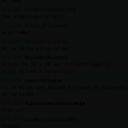
No homo
[21:24]
Culebra{Insufrible
Hay oleaje por allá???
[21:24]
Oveja_Eficiente
ains se�ol
[21:24]
Mosca}Brillante
No se no he mirao la mar
[21:25]
MoscaSinRespeto
Alguno de 18 a 29 por Alicante Capi? O
algun gitano o futbolista?
[21:25]
AvestruzSuave
si te echas una monina a tiempo te calienta
de lo lindo
[21:25]
Hipopotamo{Respetable
Similar?
[21:25]
Culebra{Insufrible
Ohhhhh