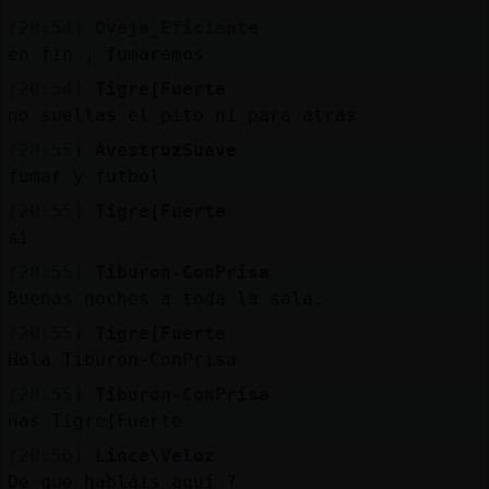
[20:54]
Oveja_Eficiente
en fin , fumaremos
[20:54]
Tigre{Fuerte
no sueltas el pito ni para atras
[20:55]
AvestruzSuave
fumar y futbol
[20:55]
Tigre{Fuerte
si
[20:55]
Tiburon-ConPrisa
Buenas noches a toda la sala.
[20:55]
Tigre{Fuerte
Hola Tiburon-ConPrisa
[20:55]
Tiburon-ConPrisa
nas Tigre{Fuerte
[20:56]
Lince\Veloz
De que habláis aquí ?