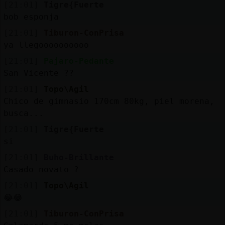
[21:01]
Tigre{Fuerte
bob esponja
[21:01]
Tiburon-ConPrisa
ya llegoooooooooo
[21:01]
Pajaro-Pedante
San Vicente ??
[21:01]
Topo\Agil
Chico de gimnasio 170cm 80kg, piel morena,
busca...
[21:01]
Tigre{Fuerte
si
[21:01]
Buho-Brillante
Casado novato ?
[21:01]
Topo\Agil
😂😂
[21:01]
Tiburon-ConPrisa