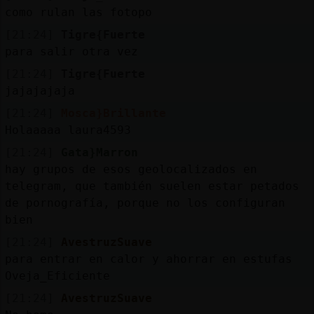
como rulan las fotopo
[21:24]
Tigre{Fuerte
para salir otra vez
[21:24]
Tigre{Fuerte
jajajajaja
[21:24]
Mosca}Brillante
Holaaaaa laura4593
[21:24]
Gata}Marron
hay grupos de esos geolocalizados en
telegram, que también suelen estar petados
de pornografía, porque no los configuran
bien
[21:24]
AvestruzSuave
para entrar en calor y ahorrar en estufas
Oveja_Eficiente
[21:24]
AvestruzSuave