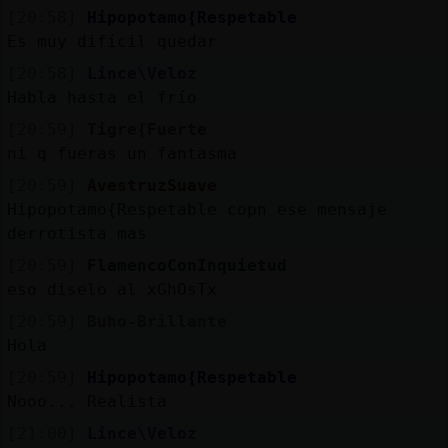
[20:58]
Hipopotamo{Respetable
Es muy difícil quedar
[20:58]
Lince\Veloz
Habla hasta el frío
[20:59]
Tigre{Fuerte
ni q fueras un fantasma
[20:59]
AvestruzSuave
Hipopotamo{Respetable copn ese mensaje
derrotista mas
[20:59]
FlamencoConInquietud
eso diselo al xGhOsTx
[20:59]
Buho-Brillante
Hola
[20:59]
Hipopotamo{Respetable
Nooo... Realista
[21:00]
Lince\Veloz