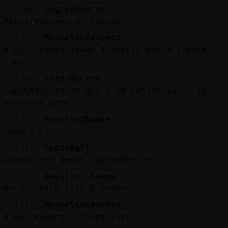
[21:20]
Tigre{Fuerte
AvestruzSuave ni llegas
[21:20]
MoscaSinRespeto
Algún hetero joven discreto por Alicante
Capi?
[21:20]
Gata}Marron
Topo\Agil se ve que o te conviertes o te
expulsan jeje
[21:20]
AvestruzSuave
sono a reto
[21:21]
Topo\Agil
jajaja eso pensé, Gata}Marron
[21:21]
Avestruz\Suave
Hola. Valla flio 8 grados
[21:21]
MoscaSinRespeto
Algún gitano o futbolista?