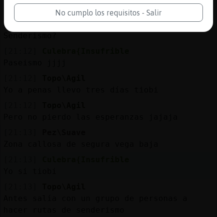
Casado novato ?
No cumplo los requisitos - Salir
[21:12]
Topo\Agil
Senderismo?
[21:12]
Culebra{Insufrible
Paseismo jjjj
[21:12]
Topo\Agil
Yo a penas llevo tres días tiobi
[21:12]
Topo\Agil
Pero no pierdo las esperanzas jajaja
[21:13]
Pez\Suave
Zona callosa de segura vega baja
[21:13]
Culebra{Insufrible
Yo si tiobi
[21:13]
Topo\Agil
Antes salía con un grupo de personas a
hacer rutas de senderismo