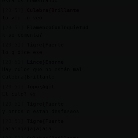
estamos comentando
Mis
blogs
[20:51]
Culebra{Brillante
lo veo lo veo
[20:51]
FlamencoConInquietud
k se comenta?
Mis
[20:51]
Tigre{Fuerte
foros
lo q dice ese
[20:51]
Lince}Enorme
Hay culos que no están mal
Registra
Culebra{Brillante
un
[20:51]
Topo\Agil
canal
El culo? 🤔
[20:51]
Tigre{Fuerte
y otros q estan desfasaos
Más
[20:51]
Tigre{Fuerte
gestion
jajajajajajajaja