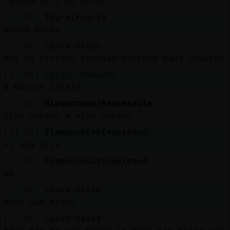
Calamardo_5 me molas
[21:01]
Tigre{Fuerte
busca gatas
[21:01]
Lince\Veloz
Hay un círculo cerrado secreto aquí oculto?
[21:01]
Pajaro-Pedante
Q buscas jajaja
[21:01]
Hipopotamo{Respetable
Vida hetero x vida hetero
[21:02]
FlamencoConInquietud
si una wija
[21:02]
FlamencoConInquietud
xD
[21:02]
Lince\Veloz
Ohhh Que miedo
[21:02]
Lince\Veloz