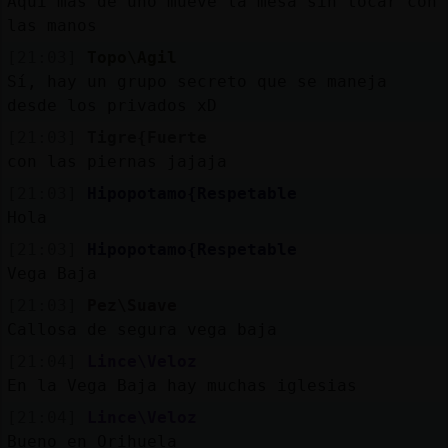
Aquí más de uno mueve la mesa sin tocar con
las manos
[21:03]
Topo\Agil
Sí, hay un grupo secreto que se maneja
desde los privados xD
[21:03]
Tigre{Fuerte
con las piernas jajaja
[21:03]
Hipopotamo{Respetable
Hola
[21:03]
Hipopotamo{Respetable
Vega Baja
[21:03]
Pez\Suave
Callosa de segura vega baja
[21:04]
Lince\Veloz
En la Vega Baja hay muchas iglesias
[21:04]
Lince\Veloz
Bueno en Orihuela