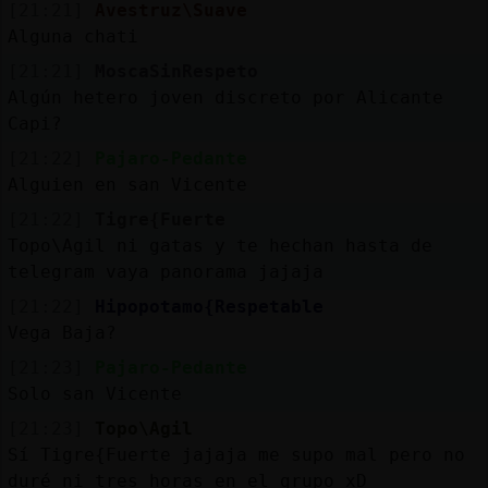
[21:21]
Avestruz\Suave
Alguna chati
[21:21]
MoscaSinRespeto
Algún hetero joven discreto por Alicante
Capi?
[21:22]
Pajaro-Pedante
Alguien en san Vicente
[21:22]
Tigre{Fuerte
Topo\Agil ni gatas y te hechan hasta de
telegram vaya panorama jajaja
[21:22]
Hipopotamo{Respetable
Vega Baja?
[21:23]
Pajaro-Pedante
Solo san Vicente
[21:23]
Topo\Agil
Sí Tigre{Fuerte jajaja me supo mal pero no
duré ni tres horas en el grupo xD