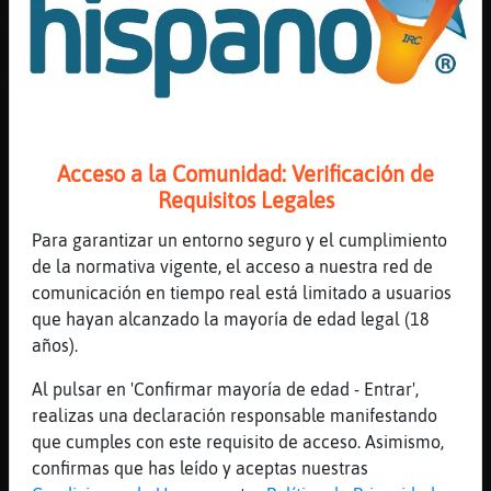
Algunos vuelven a ser vírgenes
[21:08]
Culebra{Insufrible
Acabo rosco Pasapalabra
[21:08]
Oveja_Eficiente
zzzzzzzz
Acceso a la Comunidad: Verificación de
[21:08]
Topo\Agil
Requisitos Legales
💤
[21:09]
AvestruzSuave
Para garantizar un entorno seguro y el cumplimiento
Love of lesbian - Los irrompibles
de la normativa vigente, el acceso a nuestra red de
comunicación en tiempo real está limitado a usuarios
[21:09]
Pez\Suave
que hayan alcanzado la mayoría de edad legal (18
Callosa de segura vega baja
años).
[21:09]
Hipopotamo{Respetable
Culo a saco
Al pulsar en 'Confirmar mayoría de edad - Entrar',
realizas una declaración responsable manifestando
[21:09]
Culebra{Insufrible
que cumples con este requisito de acceso. Asimismo,
Este finde que haréis?
confirmas que has leído y aceptas nuestras
[21:09]
Topo\Agil