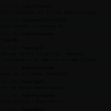
[21:25]
Tigre{Fuerte
AvestruzSuave una latina fogosa jajaja
[21:25]
Culebra{Insufrible
Este verano lo veremos 😃
[21:25]
AvestruzSuave
tambi�n
[21:25]
Topo\Agil
Es una locura socializar, debería
considerarse un deporte extremo jajaja
[21:25]
AvestruzSuave
aqui es de riesgo Topo\Agil
[21:26]
Topo\Agil
Ya, me estoy dando cuenta
[21:26]
AvestruzSuave
Viva Suecia - Bien por ti
[21:26]
Topo\Agil