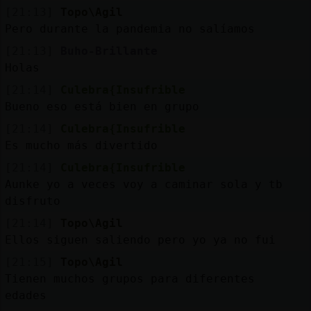
[21:13]
Topo\Agil
Pero durante la pandemia no salíamos
[21:13]
Buho-Brillante
Holas
[21:14]
Culebra{Insufrible
Bueno eso está bien en grupo
[21:14]
Culebra{Insufrible
Es mucho más divertido
[21:14]
Culebra{Insufrible
Aunke yo a veces voy a caminar sola y tb
disfruto
[21:14]
Topo\Agil
Ellos siguen saliendo pero yo ya no fui
[21:15]
Topo\Agil
Tienen muchos grupos para diferentes
edades