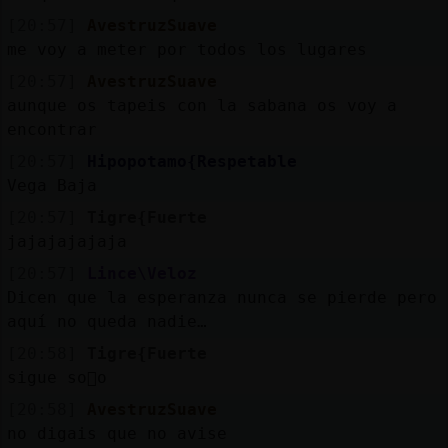
[20:57]
AvestruzSuave
me voy a meter por todos los lugares
[20:57]
AvestruzSuave
aunque os tapeis con la sabana os voy a
encontrar
[20:57]
Hipopotamo{Respetable
Vega Baja
[20:57]
Tigre{Fuerte
jajajajajaja
[20:57]
Lince\Veloz
Dicen que la esperanza nunca se pierde pero
aquí no queda nadie…
[20:58]
Tigre{Fuerte
sigue so񡮤o
[20:58]
AvestruzSuave
no digais que no avise