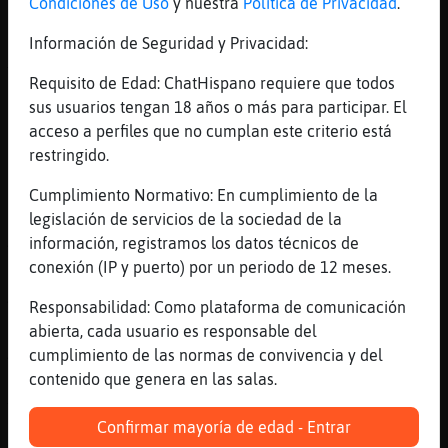
Condiciones de Uso
y nuestra
Política de Privacidad
.
Carolinas en Alicante 😂
Información de Seguridad y Privacidad:
[21:09]
Topo\Agil
Tal vez cuela 😁
Requisito de Edad: ChatHispano requiere que todos
[21:10]
Culebra{Insufrible
sus usuarios tengan 18 años o más para participar. El
Nada? Pues te aburrirás un poco?
acceso a perfiles que no cumplan este criterio está
restringido.
[21:10]
Culebra{Insufrible
No te gusta hacer deporte por ejemplo?
Cumplimiento Normativo: En cumplimiento de la
[21:11]
Topo\Agil
legislación de servicios de la sociedad de la
Alguien sale a dar paseos en bici?
información, registramos los datos técnicos de
conexión (IP y puerto) por un periodo de 12 meses.
[21:12]
Topo\Agil
Al gimnasio?
Responsabilidad: Como plataforma de comunicación
[21:12]
Topo\Agil
abierta, cada usuario es responsable del
A tomar algo?
cumplimiento de las normas de convivencia y del
contenido que genera en las salas.
[21:12]
Culebra{Insufrible
Yo no en bici pero si a pie
Confirmar mayoría de edad - Entrar
[21:12]
Buho-Brillante