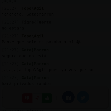
jajaja
[21:27]
Topo\Agil
jajajaja, Gata}Marron
[21:27]
Tigre{Fuerte
no estara
[21:27]
Topo\Agil
Pensé que solo me pasaba a mí 😂
[21:27]
Gata}Marron
seguro que no está
[21:27]
Gata}Marron
jajajaja Topo\Agil pues ya ves que no
[21:27]
Gata}Marron
hará privados random
[21:27]
Tigre{Fuerte
va de oca en oca
|
Facebook
Twitter
-7
[21:27]
Gata}Marron