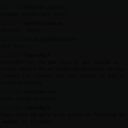
[21:18]
Buho-Brillante
Casado novato por aquí?
[21:18]
AvestruzSuave
Second - Nada
[21:18]
Culebra{Insufrible
Que frío
[21:18]
Topo\Agil
Gata}Marron, lo que pasa es que cuando ya
estoy dentro de un grupo de personas me doy
cuenta las razones por las cuales no quería
estarlo jajaja
[21:18]
Gata}Marron
ahhh amigo jejejeje
[21:19]
Topo\Agil
Hace poco me metí a un grupo de Telegram de
amigos de Alicante