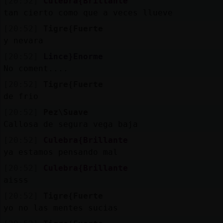
[20:52]
Culebra{Brillante
tan cierto como que a veces llueve
[20:52]
Tigre{Fuerte
y nevara
[20:52]
Lince}Enorme
No coment....
[20:52]
Tigre{Fuerte
de frio
[20:52]
Pez\Suave
Callosa de segura vega baja
[20:52]
Culebra{Brillante
ya estamos pensando mal
[20:52]
Culebra{Brillante
aisss
[20:52]
Tigre{Fuerte
yo no las mentes sucias