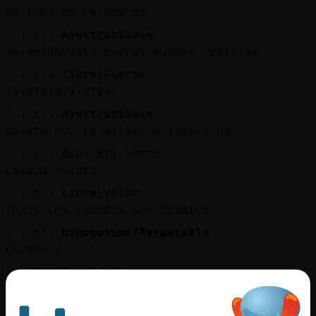
No sopa de calamardo
[21:06]
AvestruzSuave
Joven30Novato buscas buenas lentejas
[21:06]
Tigre{Fuerte
jajajajajajajaa
[21:06]
AvestruzSuave
pasate por la wilson o limussine
[21:07]
Buho-Brillante
Casado novato
[21:07]
Lince\Veloz
Todos los casados son novatos
[21:08]
Hipopotamo{Respetable
Cerdear?
[21:08]
Topo\Agil
Bueno, yo me estaba haciendo publicidad 😂
[21:08]
Lince\Veloz