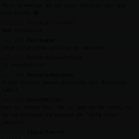
Pero provengo de un país salvaje así que
sin miedo 😂
[21:26]
Mosca}Brillante
Que friiiiiio
[21:26]
Pez\Suave
Vega baja zona callosa de segura?
[21:26]
Culebra{Insufrible
Si escalofríos
[21:26]
MoscaSinRespeto
Algún hetero joven discreto por Alicante
Capi?
[21:26]
Gata}Marron
por lo menos hoy, en lo que va de chat, no
me ha privado la pesada de "hola eres
javier?"
[21:27]
Tigre{Fuerte