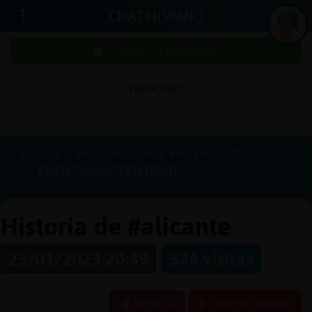
CHAT HISPANO
¡Chatea sin publicidad!
PUBLICIDAD
Iniciar
sesión
Portada
Historias
Canal #alicante
2023-01-23
63cf2e39c58d2f782a78fd01
¡Chatea
sin
publici
Historia de #alicante
23/01/2023 20:49
536 visitas
Crear
una
Reportar
Historia anterior
cuenta