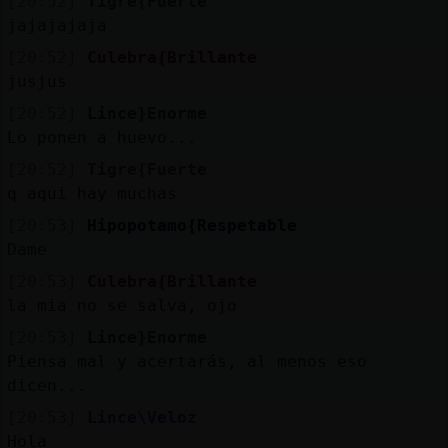
[20:52]
Tigre{Fuerte
jajajajaja
[20:52]
Culebra{Brillante
jusjus
[20:52]
Lince}Enorme
Lo ponen a huevo...
[20:52]
Tigre{Fuerte
q aqui hay muchas
[20:53]
Hipopotamo{Respetable
Dame
[20:53]
Culebra{Brillante
la mia no se salva, ojo
[20:53]
Lince}Enorme
Piensa mal y acertarás, al menos eso
dicen...
[20:53]
Lince\Veloz
Hola