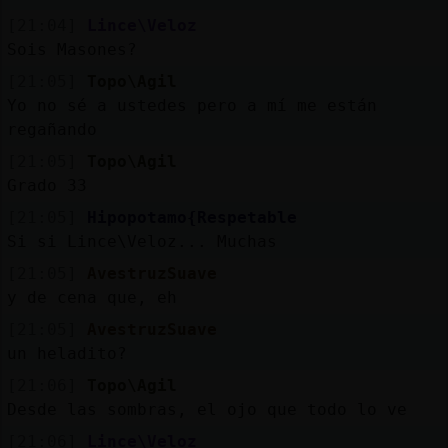
[21:04]
Lince\Veloz
Sois Masones?
[21:05]
Topo\Agil
Yo no sé a ustedes pero a mí me están
regañando
[21:05]
Topo\Agil
Grado 33
[21:05]
Hipopotamo{Respetable
Si si Lince\Veloz... Muchas
[21:05]
AvestruzSuave
y de cena que, eh
[21:05]
AvestruzSuave
un heladito?
[21:06]
Topo\Agil
Desde las sombras, el ojo que todo lo ve
[21:06]
Lince\Veloz