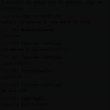
2 novatos no mola… que te enseñen algo de
provecho…
[21:00]
Tiburon-ConPrisa
uala!! Calamardo_5 como mola el nick
[21:00]
AvestruzSuave
jajajaa
[21:00]
Tiburon-ConPrisa
Calamardo_5 soy arenita!!!!
[21:00]
Tiburon-ConPrisa
jajajajajaja
[21:00]
Tigre{Fuerte
jajajaja
[21:00]
Tiburon-ConPrisa
me meo che
[21:00]
Topo\Agil
Vamos a publicidad!