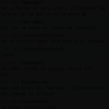
[21:16]
Topo\Agil
No, a bailar no pero seguro en Facebook hay
grupos, yo es que cerré Facebook 😁
[21:16]
Topo\Agil
Así que se acabó mi fuente de contactos
[21:16]
Culebra{Insufrible
Yo no utilizo redes solo esto y ya veremos
[21:16]
Culebra{Insufrible
Xdddd
[21:17]
Topo\Agil
De todas formas no soy muy social así
que...
[21:17]
Gata}Marron
por qué dices eso Topo\Agil, te encuentras
más cómodo en soledad?
[21:18]
Gata}Marron
si puede saberse claro