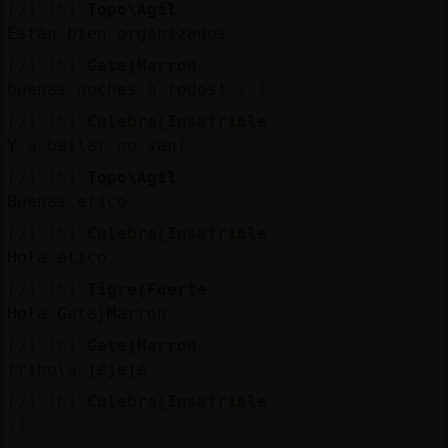
[21:15]
Topo\Agil
Están bien organizados
[21:15]
Gata}Marron
buenas noches a todos! :-)
[21:15]
Culebra{Insufrible
Y a bailar no van?
[21:15]
Topo\Agil
Buenas etico
[21:15]
Culebra{Insufrible
Hola etico
[21:15]
Tigre{Fuerte
Hola Gata}Marron
[21:16]
Gata}Marron
trihola jejeje
[21:16]
Culebra{Insufrible
;)