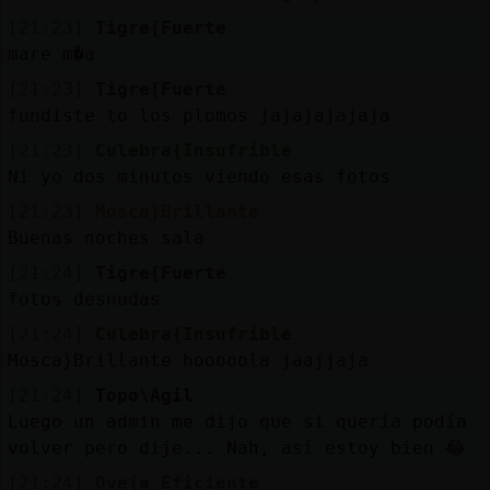
[21:23]
Tigre{Fuerte
mare m�a
[21:23]
Tigre{Fuerte
fundiste to los plomos jajajajajaja
[21:23]
Culebra{Insufrible
Ni yo dos minutos viendo esas fotos
[21:23]
Mosca}Brillante
Buenas noches sala
[21:24]
Tigre{Fuerte
fotos desnudas
[21:24]
Culebra{Insufrible
Mosca}Brillante hooooola jaajjaja
[21:24]
Topo\Agil
Luego un admin me dijo que si quería podía
volver pero dije... Nah, así estoy bien 😂
[21:24]
Oveja_Eficiente