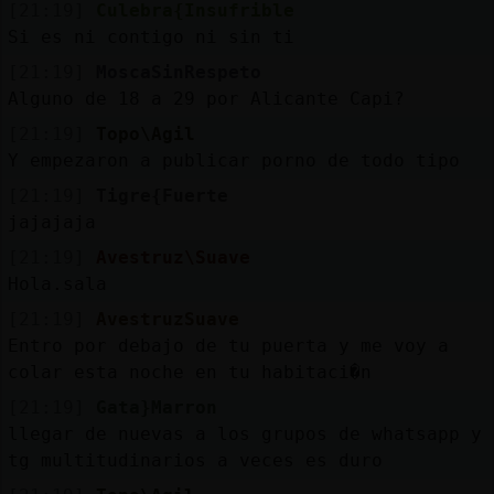
[21:19]
Culebra{Insufrible
Si es ni contigo ni sin ti
[21:19]
MoscaSinRespeto
Alguno de 18 a 29 por Alicante Capi?
[21:19]
Topo\Agil
Y empezaron a publicar porno de todo tipo
[21:19]
Tigre{Fuerte
jajajaja
[21:19]
Avestruz\Suave
Hola.sala
[21:19]
AvestruzSuave
Entro por debajo de tu puerta y me voy a
colar esta noche en tu habitaci�n
[21:19]
Gata}Marron
llegar de nuevas a los grupos de whatsapp y
tg multitudinarios a veces es duro