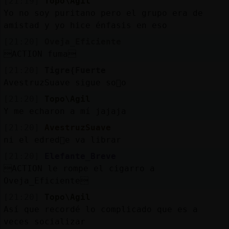
[21:19]
Topo\Agil
Yo no soy puritano pero el grupo era de
amistad y yo hice énfasis en eso
[21:20]
Oveja_Eficiente
ACTION fuma
[21:20]
Tigre{Fuerte
AvestruzSuave sigue so񡮤o
[21:20]
Topo\Agil
Y me echaron a mí jajaja
[21:20]
AvestruzSuave
ni el edred󮠴e va librar
[21:20]
Elefante_Breve
ACTION le rompe el cigarro a
Oveja_Eficiente
[21:20]
Topo\Agil
Así que recordé lo complicado que es a
veces socializar