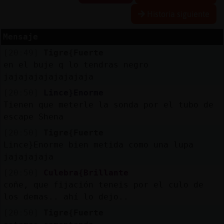
Historia siguiente
Mensaje
Reserva
[20:49]
Tigre{Fuerte
alias
en el buje q lo tendras negro
jajajajajajajajaja
[20:50]
Lince}Enorme
Actuali
Tienen que meterle la sonda por el tubo de
contras
escape Shena
[20:50]
Tigre{Fuerte
Lince}Enorme bien metida como una lupa
jajajajaja
Actuali
IP
[20:50]
Culebra{Brillante
virtual
coñe, que fijación teneis por el culo de
los demas.. ahí lo dejo..
[20:50]
Tigre{Fuerte