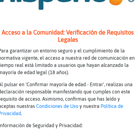
ludo la regla
me ekivoke
Acceso a la Comunidad: Verificación de Requisitos
Legales
 clitoris
Para garantizar un entorno seguro y el cumplimiento de la
normativa vigente, el acceso a nuestra red de comunicación en
una ni񡠰eque�a!
tiempo real está limitado a usuarios que hayan alcanzado la
mayoría de edad legal (18 años).
Tenaz: parece preescolar esto
Al pulsar en 'Confirmar mayoría de edad - Entrar', realizas una
 mierda
declaración responsable manifestando que cumples con este
parece
requisito de acceso. Asimismo, confirmas que has leído y
aceptas nuestras
Condiciones de Uso
y nuestra
Política de
 culo
Privacidad
.
remos que escriba y se desquite con sus penas
Información de Seguridad y Privacidad: