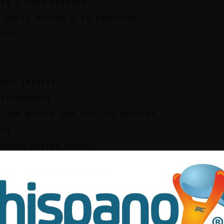
aja y vega pájaros
e decir mierda o te expulsan?
culo
rdas jajajaj
mierdaaaaaa
񯬠que parece que est᳠con diarrea
 va
 decir mierda todas