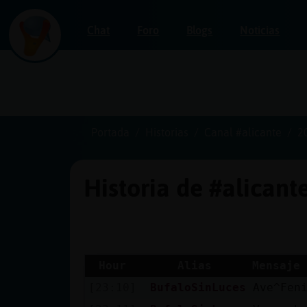
Chat
Foro
Blogs
Noticias
Iniciar
sesión
Portada
Historias
Canal #alicante
2
Historia de #alicant
¡Chatea
sin
publicidad!
Hour
Alias
Mensaje
[23:10]
BufaloSinLuces
Ave^Fen
Crear
una