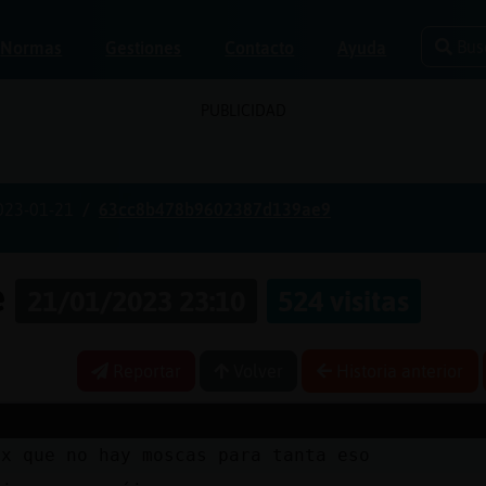
Bus
Normas
Gestiones
Contacto
Ayuda
PUBLICIDAD
023-01-21
63cc8b478b9602387d139ae9
e
21/01/2023 23:10
524 visitas
Reportar
Volver
Historia anterior
ix que no hay moscas para tanta eso