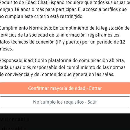
a filas
Requisito de Edad: ChatHispano requiere que todos sus usuario
tengan 18 años o más para participar. El acceso a perfiles que
rda
no cumplan este criterio está restringido.
 que las Gallina}DelMonton
Cumplimiento Normativo: En cumplimiento de la legislación de
s mierda que las Gallina}DelMonton
servicios de la sociedad de la información, registramos los
 quereis comer webos
datos técnicos de conexión (IP y puerto) por un periodo de 12
s
meses.
tienes edad para estar por aqu�Por qu頮o tiene
Responsabilidad: Como plataforma de comunicación abierta,
ensajes jj.
cada usuario es responsable del cumplimiento de las normas
o_noviA49ue VAS HACER CON ESE TESOTO
de convivencia y del contenido que genera en las salas.
n jakeando
Confirmar mayoría de edad - Entrar
uuu eee
No cumplo los requisitos - Salir
olutamenm
nvulnerable
ulnerable