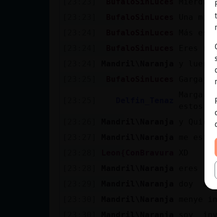
[23:23]
BufaloSinLuces
Mierda 
[23:23]
BufaloSinLuces
Una mie
[23:24]
BufaloSinLuces
Más eso
[23:24]
BufaloSinLuces
Eres má
[23:24]
Mandril\Naranja
y luego
[23:25]
BufaloSinLuces
Gargajo
Marga, 
[23:25]
Delfin_Tenaz
estos m
[23:26]
Mandril\Naranja
y Quier
[23:27]
Mandril\Naranja
me esta
[23:28]
Leon{ConBravura
XD
[23:28]
Mandril\Naranja
eres t
[23:29]
Mandril\Naranja
doy abs
[23:30]
Mandril\Naranja
menye i
[23:30]
Mandril\Naranja
soy inv