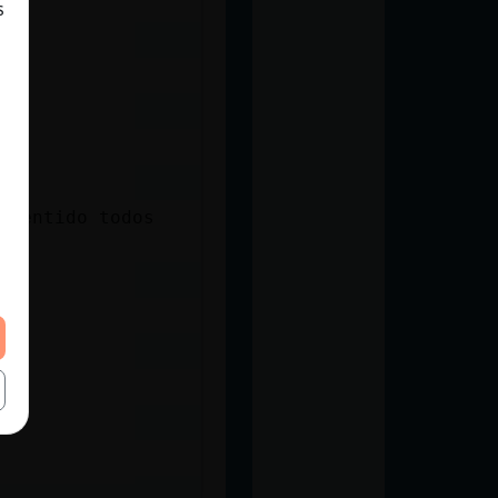
s
 sentido todos