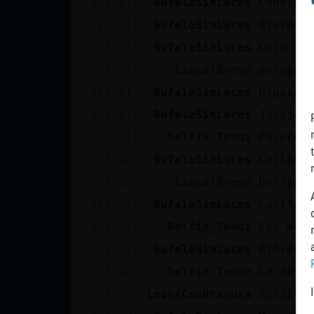
[23:21]
BufaloSinLuces
Coño pe
Mis blogs
[23:21]
BufaloSinLuces
Ojete
[23:21]
BufaloSinLuces
Culo
Mis foros
[23:21]
Lince{Breve
perdon 
[23:21]
BufaloSinLuces
Orgasmo
[23:21]
BufaloSinLuces
Jajajaj
Registrar
[23:21]
Delfin_Tenaz
Pareces 
un canal
[23:22]
BufaloSinLuces
Callate
[23:22]
Lince{Breve
Delfin_
[23:22]
BufaloSinLuces
Lucifer
Más
[23:22]
Delfin_Tenaz
Eso me 
gestiones
[23:22]
BufaloSinLuces
Biólogo
[23:22]
Delfin_Tenaz
La deja
[23:23]
Leon{ConBravura
Zzzzz