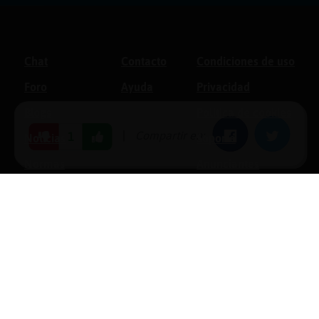
Chat
Contacto
Condiciones de uso
Foro
Ayuda
Privacidad
Blogs
Política de cookies
|
Compartir en:
Facebook
Twitter
1
Noticias
Soporte
Normas
Anunciantes
Estadísticas
Historias
Tu foro gratis