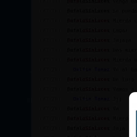
[23:11]
BufaloSinLuces
Venga b
cuenta
[23:18]
BufaloSinLuces
Se pued
[23:18]
BufaloSinLuces
Mierda 
[23:18]
BufaloSinLuces
Cagar
Reservar
[23:18]
BufaloSinLuces
Jajaja
alias
[23:19]
BufaloSinLuces
Dos mie
[23:19]
BufaloSinLuces
Mierda 
Actualizar
[23:20]
Delfin_Tenaz
Ve al ba
contraseña
[23:20]
BufaloSinLuces
De lujo
[23:20]
BufaloSinLuces
Vamos a
[23:20]
Delfin_Tenaz
Jjj
Actualizar
[23:20]
BufaloSinLuces
Va
IP virtual
[23:20]
BufaloSinLuces
Mierda
[23:20]
BufaloSinLuces
Jaja