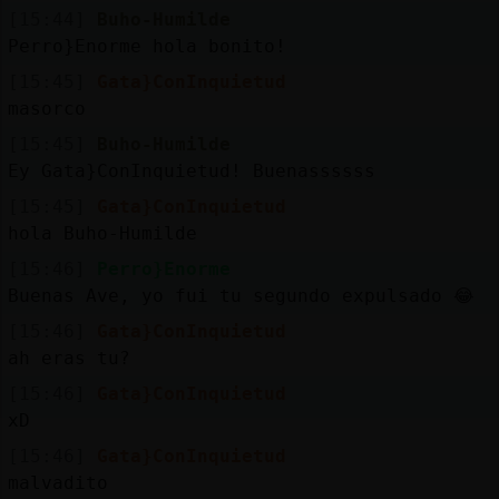
Mis
[15:44]
Buho-Humilde
blogs
Perro}Enorme hola bonito!
[15:45]
Gata}ConInquietud
masorco
Mis
[15:45]
Buho-Humilde
foros
Ey Gata}ConInquietud! Buenassssss
[15:45]
Gata}ConInquietud
hola Buho-Humilde
Registr
[15:46]
Perro}Enorme
un
Buenas Ave, yo fui tu segundo expulsado 😂
canal
[15:46]
Gata}ConInquietud
ah eras tu?
[15:46]
Gata}ConInquietud
xD
Más
gestion
[15:46]
Gata}ConInquietud
malvadito