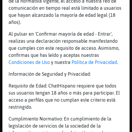
de la normativa vigente, el acceso a nuestra red de
[15:48]
Gata}ConInquietud
comunicación en tiempo real está limitado a usuarios
[Perro}Enorme] gracias brosito
que hayan alcanzado la mayoría de edad legal (18
[15:48]
Lobo\Letal
años).
Esto acaba en el hotel XD
Al pulsar en 'Confirmar mayoría de edad - Entrar',
[15:49]
Perro}Enorme
realizas una declaración responsable manifestando
Bueno despues hablamos un ratico, voy a
que cumples con este requisito de acceso. Asimismo,
comer
confirmas que has leído y aceptas nuestras
[15:49]
Lobo\Letal
Condiciones de Uso
y nuestra
Política de Privacidad
.
alcoyana30 no te vale de más lejos?
Información de Seguridad y Privacidad:
[15:50]
Perro}Enorme
Lobo\Letal: jaja que cabrito el piolin
Requisito de Edad: ChatHispano requiere que todos
[15:50]
Lobo\Letal
sus usuarios tengan 18 años o más para participar. El
XD
acceso a perfiles que no cumplan este criterio está
restringido.
[15:50]
Lobo\Letal
esque abarca muy pocos kilómetros de
Cumplimiento Normativo: En cumplimiento de la
distancia para encontrar un povonazo apañao
legislación de servicios de la sociedad de la