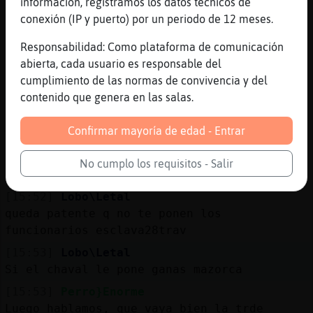
[15:51]
Perro}Enorme
información, registramos los datos técnicos de
heteroo28 Sabemos que eres tu criss
conexión (IP y puerto) por un periodo de 12 meses.
[15:51]
Perro}Enorme
Responsabilidad: Como plataforma de comunicación
Jajajaj
abierta, cada usuario es responsable del
[15:51]
Lobo\Letal
cumplimiento de las normas de convivencia y del
Jaajajajaj
contenido que genera en las salas.
[15:52]
Perro}Enorme
Confirmar mayoría de edad - Entrar
Tiene mas moral
[15:52]
Perro}Enorme
No cumplo los requisitos - Salir
que el alcoyano
[15:52]
Lobo\Letal
queda patente q no te ponen los
funcionarios esclava28trav
[15:53]
Lobo\Letal
Si el chaval le pone ganas mazorca
[15:53]
Perro}Enorme
Luego hablamos, que vaya bien la trde