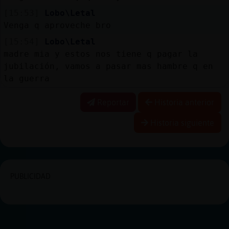
[15:53]
Lobo\Letal
Venga q aproveche bro
[15:54]
Lobo\Letal
madre mia y estos nos tiene q pagar la
jubilación, vamos a pasar mas hambre q en
la guerra
Reportar
Historia anterior
Historia siguiente
PUBLICIDAD