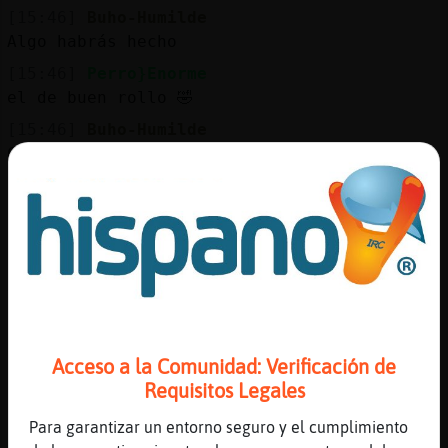
[15:46]
Buho-Humilde
Algo habrás hecho
[15:46]
Perro}Enorme
el de buen rollo 🤣
[15:46]
Buho-Humilde
Con quien te has metido mazorca
[15:47]
Perro}Enorme
Que va, que me hacia ilusión ser su primer
y no pudo ser
[15:47]
Perro}Enorme
😂😂
[15:47]
Gata}ConInquietud
luego te mando el diploma de segundon
Acceso a la Comunidad: Verificación de
[15:48]
Perro}Enorme
Requisitos Legales
De corazon que me alegre al ver que te
habian hecho admin, de lo mejorcito 😉
Para garantizar un entorno seguro y el cumplimiento