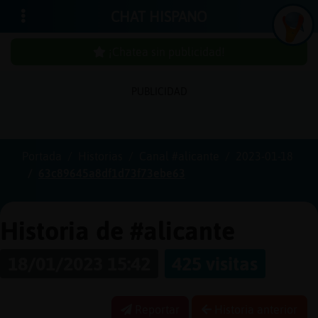
CHAT HISPANO
¡Chatea sin publicidad!
PUBLICIDAD
Iniciar
sesión
Portada
Historias
Canal #alicante
2023-01-18
63c89645a8df1d73f73ebe63
¡Chatea
sin
publici
Historia de #alicante
18/01/2023 15:42
425 visitas
Crear
una
Reportar
Historia anterior
cuenta