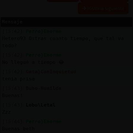
Historia siguiente
Mensaje
Reserva
[15:42]
Perro}Enorme
alias
Hetero93 Ostras cuanto tiempo, que tal va
todo?
[15:42]
Perro}Enorme
Actuali
No llegué a tiempo 😂
contras
[15:42]
Gata}ConInquietud
tenia prisa
[15:43]
Buho-Humilde
Actuali
Buenas!
IP
[15:43]
Lobo\Letal
virtual
Zzz
[15:44]
Perro}Enorme
Buenas beth