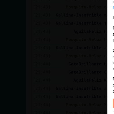
[21:43]
Mosquito-Veloz
de 
[21:43]
Gallina-Insufrible
no 
[21:43]
Gallina-Insufrible
jaj
[21:43]
AguilaFeliz
Hai
[21:43]
Mosquito-Veloz
Lob
[21:43]
Gallina-Insufrible
aca
[21:43]
Mosquito-Veloz
es 
[21:44]
GataBrillante
Hol
[21:44]
GataBrillante
Cua
[21:44]
AguilaFeliz
Mos
[21:44]
Gallina-Insufrible
alc
[21:44]
Gallina-Insufrible
hol
[21:44]
Mosquito-Veloz
Son
[21:44]
Mosquito-Veloz
de 