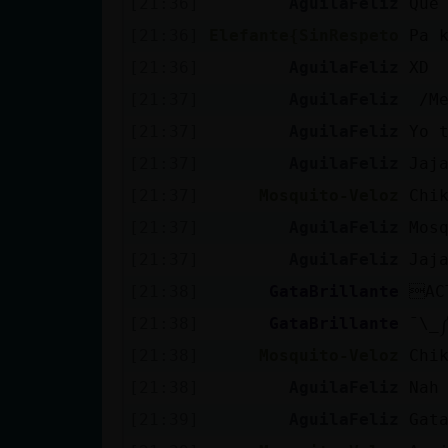
[21:36]
AguilaFeliz
Que
Mis blogs
[21:36]
Elefante{SinRespeto
Pa 
[21:36]
AguilaFeliz
XD
Mis foros
[21:37]
AguilaFeliz
/Me
[21:37]
AguilaFeliz
Yo 
[21:37]
AguilaFeliz
Jaj
Registrar
[21:37]
Mosquito-Veloz
Chi
un canal
[21:37]
AguilaFeliz
Mos
[21:37]
AguilaFeliz
Jaj
[21:38]
GataBrillante
AC
Más
[21:38]
GataBrillante
gestiones
[21:38]
Mosquito-Veloz
Chi
[21:38]
AguilaFeliz
Nah
[21:39]
AguilaFeliz
GataB