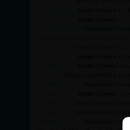
[21:39]
Mosquito-Veloz
Agu
[21:39]
GataBrillante
Ƹ̵̡Ӝ̵
[21:39]
GataBrillante
<(￣
[21:39]
AguilaFeliz
Mos
[21:39]
Elefante{SinRespeto
Que 
[21:39]
Mosquito-Veloz
si,
[21:39]
GataBrillante
Asi
[21:39]
GataBrillante
(◍•
[21:40]
Gallina-Insufrible
bue
[21:40]
AguilaFeliz
GataB
[21:40]
GataBrillante
(✷‿
[21:40]
Mosquito-Veloz
Hai
[21:40]
Mosquito-Veloz
bon
[21:40]
AguilaFeliz
Hai