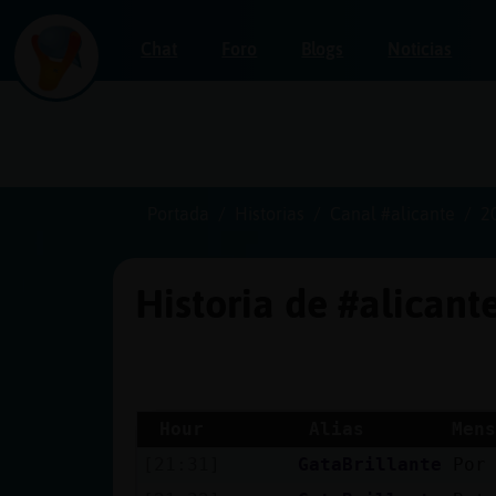
Chat
Foro
Blogs
Noticias
Iniciar
sesión
Portada
Historias
Canal #alicante
2
Historia de #alicant
¡Chatea
sin
publicidad!
Hour
Alias
Mens
[21:31]
GataBrillante
Por
Crear
una