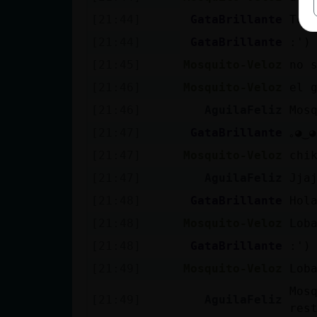
[21:44]
GataBrillante
Te 
[21:44]
GataBrillante
:')
[21:45]
Mosquito-Veloz
no 
[21:46]
Mosquito-Veloz
el 
[21:46]
AguilaFeliz
Mos
[21:47]
GataBrillante
｡◕‿◕
[21:47]
Mosquito-Veloz
chi
[21:47]
AguilaFeliz
Jja
[21:48]
GataBrillante
Hol
[21:48]
Mosquito-Veloz
Lob
[21:48]
GataBrillante
:')
[21:49]
Mosquito-Veloz
Lob
Mos
[21:49]
AguilaFeliz
res