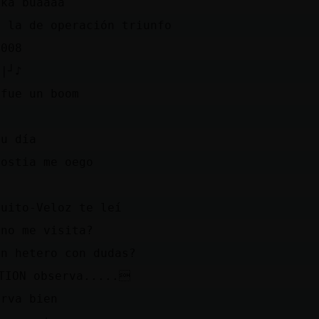
uka buaaaa
o la de operación triunfo
2008
∵|┘♪
 fue un boom
s
su día
 ostia me oego
o
quito-Veloz te leí
uno me visita?
un hetero con dudas?
TION observa.....
erva bien