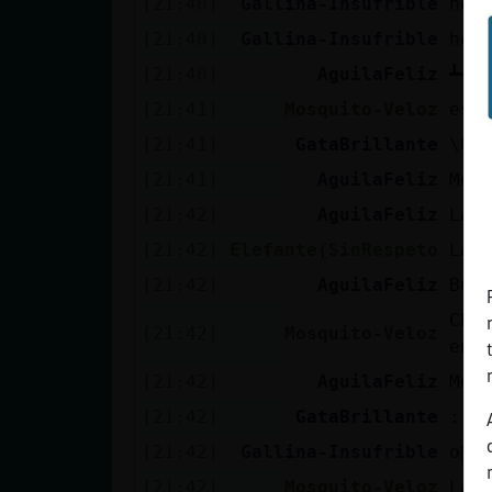
[21:40]
Gallina-Insufrible
hol
[21:40]
Gallina-Insufrible
hol
[21:40]
AguilaFeliz
┻⁠┻⁠︵⁠
[21:41]
Mosquito-Veloz
esto
[21:41]
GataBrillante
\O/
[21:41]
AguilaFeliz
Mos
[21:42]
AguilaFeliz
Lau
[21:42]
Elefante{SinRespeto
Lau
[21:42]
AguilaFeliz
Bue
Chi
[21:42]
Mosquito-Veloz
enc
[21:42]
AguilaFeliz
Mos
[21:42]
GataBrillante
:')
[21:42]
Gallina-Insufrible
o񯠡 
[21:42]
Mosquito-Veloz
Lau