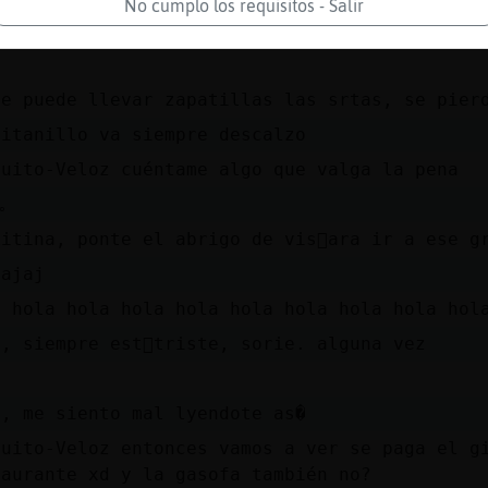
No cumplo los requisitos - Salir
van a fundir el pato hola
se puede llevar zapatillas las srtas, se pier
gitanillo va siempre descalzo
quito-Veloz cuéntame algo que valga la pena
｡
kitina, ponte el abrigo de vis󮠰ara ir a ese g
jajaj
a hola hola hola hola hola hola hola hola hol
a, siempre est᳠triste, sorie. alguna vez
a, me siento mal lyendote as�
quito-Veloz entonces vamos a ver se paga el g
taurante xd y la gasofa también no?