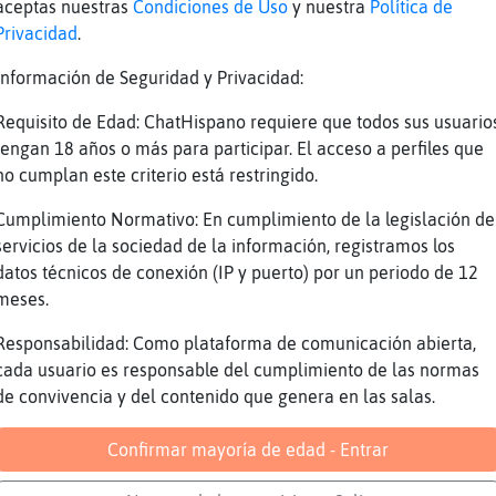
aceptas nuestras
Condiciones de Uso
y nuestra
Política de
paso saludamos a Haizea
Privacidad
.
Mosquito-Veloz yo ya no salgo de casa
Información de Seguridad y Privacidad:
ajajajaj
Requisito de Edad: ChatHispano requiere que todos sus usuario
zea añuntate
tengan 18 años o más para participar. El acceso a perfiles que
a, hola
no cumplan este criterio está restringido.
bo de entrar
Cumplimiento Normativo: En cumplimiento de la legislación de
triste y muy frio, con sus calles estrechas, 
servicios de la sociedad de la información, registramos los
datos técnicos de conexión (IP y puerto) por un periodo de 12
a hola hola hola hola hola hola hola hola hol
meses.
k XD XD
Responsabilidad: Como plataforma de comunicación abierta,
quito-Veloz lo tiene to controlado
cada usuario es responsable del cumplimiento de las normas
oy es grande Mosquito-Veloz .... sera que no 
de convivencia y del contenido que genera en las salas.
iss Loba
Confirmar mayoría de edad - Entrar
 de 50 cm
acera