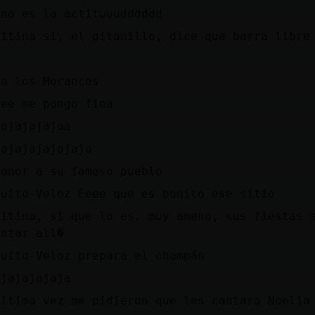
 no es la actituuudddddd
kitina si, el gitanillo, dice que barra libre
an los Morancos
eee me pongo fina
jajajajajaa
jajajajajajaja
honor a su famoso pueblo
quito-Veloz Eeee que es bonito ese sitio
kitina, si que lo es, muy ameno, sus fiestas 
antar all�
quito-Veloz prepara el champán
ajajajajaja
�ltima vez me pidieron que les cantara Noelia