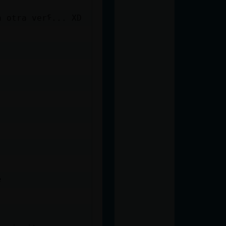
a otra verᠮ... XD
e