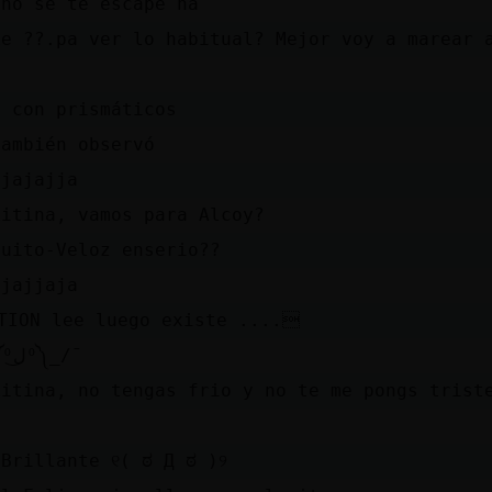
 no se te escape na
ke ??.pa ver lo habitual? Mejor voy a marear 
 con prismáticos
también observó
ajajajja
kitina, vamos para Alcoy?
quito-Veloz enserio??
ajajjaja
TION lee luego existe ....
¯\_༼ᴼل͜ᴼ༽_/¯
kitina, no tengas frio y no te me pongs trist
rillante ୧⁠(⁠ ⁠ಠ⁠ ⁠Д⁠ ⁠ಠ⁠ ⁠)⁠୨