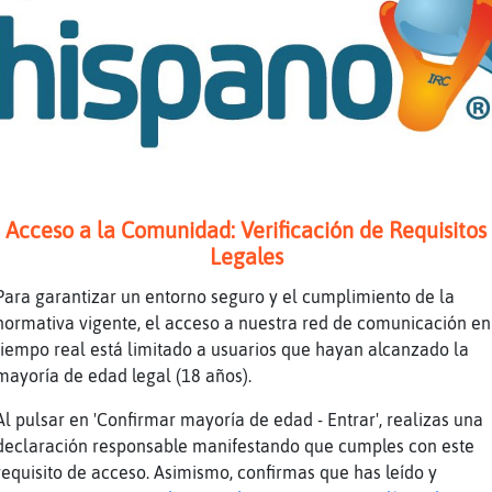
a Mosquito-Veloz
iss AguilaFeliz
¯⁠\⁠(⁠ツ⁠)⁠/⁠¯⁠︵⁠┻⁠┻
 es una exposici󮠤e arte
quito-Veloz por favor prepara que nos vamos
ra descansa
Acceso a la Comunidad: Verificación de Requisitos
ra45 vaya con Dios XD
Legales
nas noches
Para garantizar un entorno seguro y el cumplimiento de la
kitina, tenemos reservado el restaurant en Al
normativa vigente, el acceso a nuestra red de comunicación en
argado el gitanillo
tiempo real está limitado a usuarios que hayan alcanzado la
mayoría de edad legal (18 años).
quito-Veloz oleeee
Al pulsar en 'Confirmar mayoría de edad - Entrar', realizas una
declaración responsable manifestando que cumples con este
ver a mi vecino venis??
requisito de acceso. Asimismo, confirmas que has leído y
ra45, te apuntas?