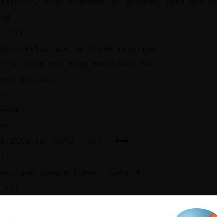
ilaFeliz, sino llamamos al gitano, para que n
̨̄Ʒ
︶￣)>
quito-Veloz que te llame jajajjaa
? Se nota estᩳ algo aburridos XD
 son bonitos
as
ᴗ•◍)❤
nas
rillante ,ñ(⁠╯⁠ರ⁠ ⁠~⁠ ⁠ರ⁠)⁠╯⁠︵⁠ ⁠┻⁠━⁠┻
✷)
zea, que alegre llega, siempre
a nit
zea hola