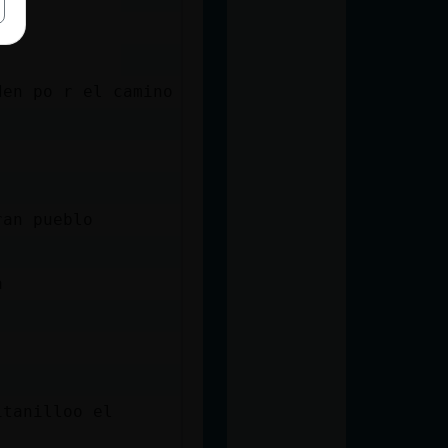
den po r el camino
ran pueblo
a
itanilloo el