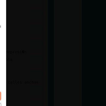
s
da depresi�n
a hola
hay calles anchas