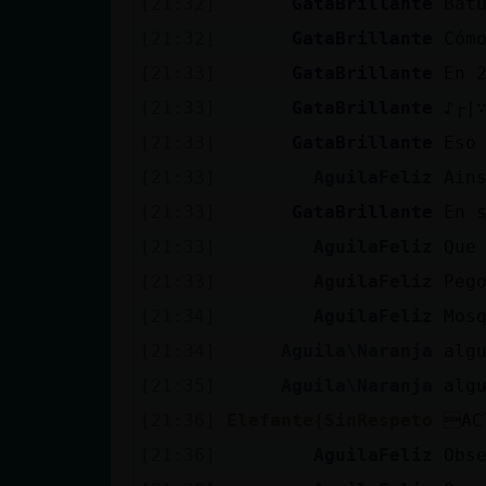
[21:32]
GataBrillante
Bat
cuenta
[21:32]
GataBrillante
Cóm
[21:33]
GataBrillante
En 
[21:33]
GataBrillante
♪┌|
Reservar
[21:33]
GataBrillante
Eso
alias
[21:33]
AguilaFeliz
Ain
[21:33]
GataBrillante
En 
Actualizar
[21:33]
AguilaFeliz
Que
contraseña
[21:33]
AguilaFeliz
Peg
[21:34]
AguilaFeliz
Mos
[21:34]
Aguila\Naranja
alg
Actualizar
[21:35]
Aguila\Naranja
alg
IP virtual
[21:36]
Elefante{SinRespeto
AC
[21:36]
AguilaFeliz
Obs