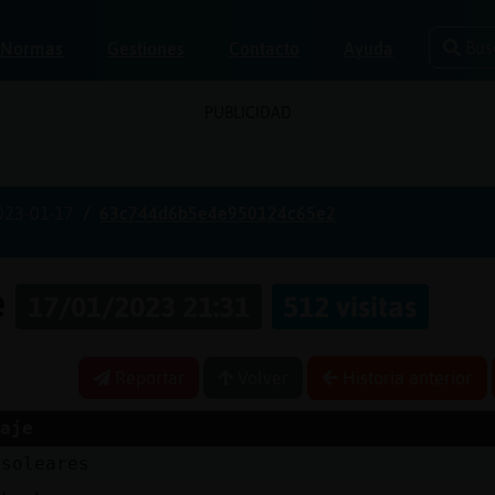
Bus
Normas
Gestiones
Contacto
Ayuda
PUBLICIDAD
023-01-17
63c744d6b5e4e950124c65e2
e
17/01/2023 21:31
512 visitas
Reportar
Volver
Historia anterior
aje
 soleares