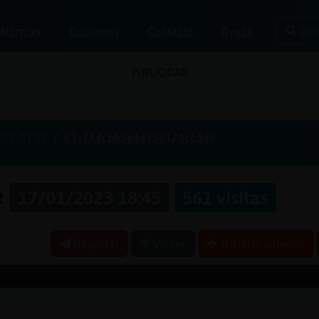
Bus
Normas
Gestiones
Contacto
Ayuda
PUBLICIDAD
023-01-17
63c744ceb5e4e950124c65de
e
17/01/2023 18:45
561 visitas
Reportar
Volver
Historia anterior