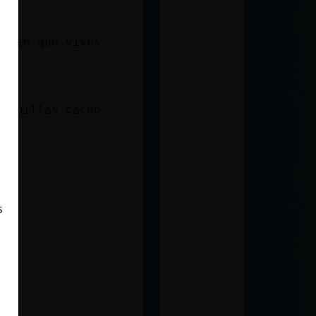
do en que vives
no pillas cacho
s