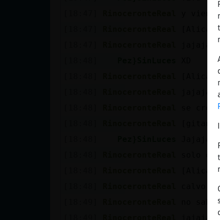
Mis blogs
[18:47]
RinoceronteReal
y viene
[18:47]
RinoceronteReal
[Alican
[18:47]
RinoceronteReal
jajajaj
Mis foros
[18:48]
Pez}SinLuces
XD
[18:48]
RinoceronteReal
[Alican
[18:48]
RinoceronteReal
jajajaa
Registrar
un canal
[18:48]
RinoceronteReal
se cree
[18:48]
RinoceronteReal
[gitano
[18:48]
Pez}SinLuces
Jajaja
Más
[18:48]
RinoceronteReal
solo qu
gestiones
[18:48]
RinoceronteReal
[Alican
[18:48]
RinoceronteReal
calvo
[18:49]
RinoceronteReal
no sabe
[18:49]
RinoceronteReal
jajaja