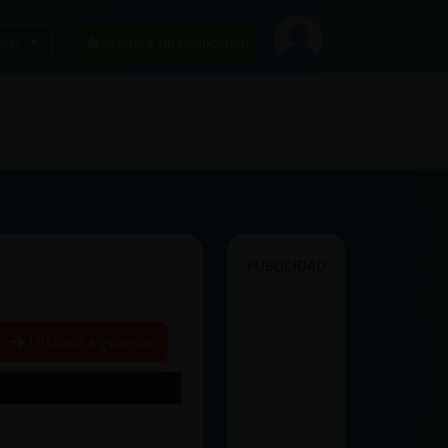
car
¡Chatea sin publicidad!
PUBLICIDAD
Historia siguiente