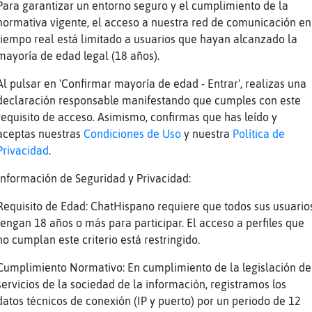
Para garantizar un entorno seguro y el cumplimiento de la
 llorando
normativa vigente, el acceso a nuestra red de comunicación en
tiempo real está limitado a usuarios que hayan alcanzado la
te-atractivoTioxtio] tu no sabes ni en el mun
mayoría de edad legal (18 años).
ajajaajja
Al pulsar en 'Confirmar mayoría de edad - Entrar', realizas una
declaración responsable manifestando que cumples con este
te-atractivoTioxtio] tu ni caras ni baratas, 
requisito de acceso. Asimismo, confirmas que has leído y
jja
aceptas nuestras
Condiciones de Uso
y nuestra
Política de
Privacidad
.
ra el lerder que ofende
vigilante41] normal
Información de Seguridad y Privacidad:
Requisito de Edad: ChatHispano requiere que todos sus usuario
edan lerdos como este
tengan 18 años o más para participar. El acceso a perfiles que
no cumplan este criterio está restringido.
te-atractivoTioxtio] comprate un biso��
Cumplimiento Normativo: En cumplimiento de la legislación de
servicios de la sociedad de la información, registramos los
 ni escribir el necio
datos técnicos de conexión (IP y puerto) por un periodo de 12