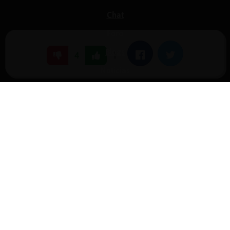
Chat
Foro
Blogs
|
Facebook
Twitter
4
Noticias
Normas
Estadísticas
Historias
Tu foro gratis
Contacto
Ayuda
Condiciones de uso