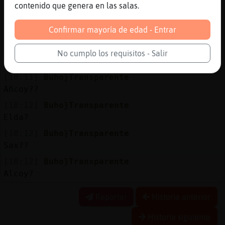
Inutil .
contenido que genera en las salas.
[18:11]
Buho}Transparente
Confirmar mayoría de edad - Entrar
Elda?
[18:11]
Buho}Transparente
No cumplo los requisitos - Salir
Sax?
[18:11]
Buho}Transparente
Añcoy??
[18:12]
Buho}Transparente
Elda?
[18:12]
Buho}Transparente
Sax??
[18:12]
Buho}Transparente
Alcoy?
Reportar
Historia anterior
Historia siguiente