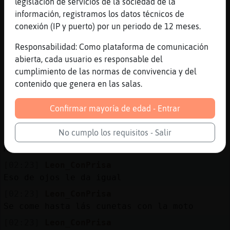
legislación de servicios de la sociedad de la
Que no que no caerá no jajjaja
información, registramos los datos técnicos de
[02:21]
Leon_ConPrisa
conexión (IP y puerto) por un periodo de 12 meses.
Morenazaaaaa
Responsabilidad: Como plataforma de comunicación
[02:22]
Leon_ConPrisa
abierta, cada usuario es responsable del
Quería sopas Pez}ConBravura jajajaja
cumplimiento de las normas de convivencia y del
[02:22]
Leon_ConPrisa
contenido que genera en las salas.
Poco sabia jaja
[02:22]
Leon_ConPrisa
Confirmar mayoría de edad - Entrar
Por si se le olvida mira jaja
No cumplo los requisitos - Salir
[02:22]
Leon_ConPrisa
Morenazaaaa las sopas
[02:23]
Leon_ConPrisa
Eso de ojos le da igual
[02:23]
Leon_ConPrisa
Se come hasta lás cunetas con la moto
[02:23]
Leon_ConPrisa