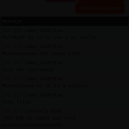
Historia siguiente
Mensaje
Reserva
[02:14]
Leon_ConPrisa
alias
MoTeRa45 no se si vas o ya vuelve
[02:14]
Leon_ConPrisa
Morenazaaaaa las sopas niña
Actuali
[02:14]
Leon_ConPrisa
contras
Cosa más tontamoye
[02:15]
Leon_ConPrisa
Morenazaaaa no se va a enterar
Actuali
[02:15]
Leon_ConPrisa
IP
Pues frías
virtual
[02:15]
Libelula-Real
ACTION yo sabia que esto
pasariaaaaaaaaaaaaa