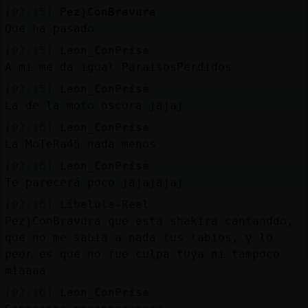
Mis
[02:15]
Pez}ConBravura
blogs
Que ha pasado
[02:15]
Leon_ConPrisa
A mi me da igual ParaisosPerdidos
Mis
[02:15]
Leon_ConPrisa
foros
La de la moto oscura jajaj
[02:16]
Leon_ConPrisa
La MoTeRa45 nada menos
Registr
[02:16]
Leon_ConPrisa
un
Te parecerá poco jajajajaj
canal
[02:16]
Libelula-Real
Pez}ConBravura que esta shakira cantanddo,
que no me sabia a nada tus labios, y lo
peor es que no fue culpa tuya ni tampoco
Más
miaaaa
gestion
[02:16]
Leon_ConPrisa