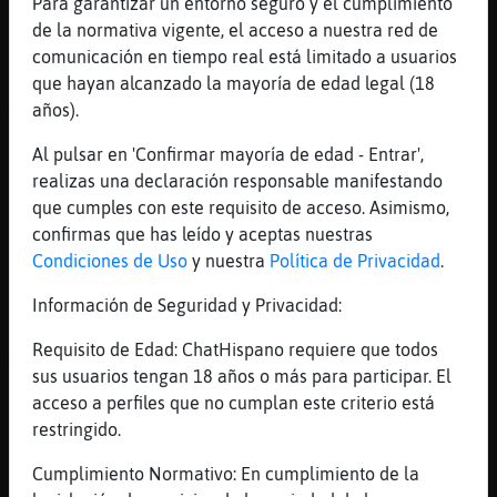
Para garantizar un entorno seguro y el cumplimiento
Que no dice Libelula-Real va y dice que no
de la normativa vigente, el acceso a nuestra red de
jajaja
comunicación en tiempo real está limitado a usuarios
[02:18]
Leon_ConPrisa
que hayan alcanzado la mayoría de edad legal (18
Anda anda anda ya
años).
[02:18]
Leon_ConPrisa
Al pulsar en 'Confirmar mayoría de edad - Entrar',
Poco sabes tunde lomque hablas jajajaj
realizas una declaración responsable manifestando
[02:19]
Leon_ConPrisa
que cumples con este requisito de acceso. Asimismo,
Es,peor
confirmas que has leído y aceptas nuestras
Condiciones de Uso
y nuestra
Política de Privacidad
.
[02:19]
Leon_ConPrisa
Peor que peor
Información de Seguridad y Privacidad:
[02:20]
Leon_ConPrisa
Requisito de Edad: ChatHispano requiere que todos
Además esta sana Libelula-Real no le ataca
sus usuarios tengan 18 años o más para participar. El
ningún mal MoTeRa45 qujtate el casco jaja
acceso a perfiles que no cumplan este criterio está
[02:20]
Leon_ConPrisa
restringido.
Esa se ,leva el puente jaja
Cumplimiento Normativo: En cumplimiento de la
[02:21]
Leon_ConPrisa