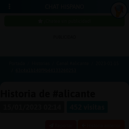
CHAT HISPANO
¡Chatea sin publicidad!
PUBLICIDAD
Iniciar
sesión
Portada
Historias
Canal #alicante
2023-01-15
63c4a1b140f9b44133260253
¡Chatea
sin
publici
Historia de #alicante
15/01/2023 02:14
452 visitas
Crear
una
Reportar
Historia anterior
cuenta