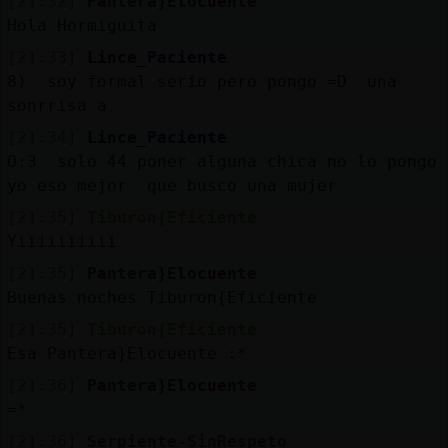
[21:32]
Pantera}Elocuente
Hola Hormiguita
[21:33]
Lince_Paciente
8) soy formal serio pero pongo =D una
sonrrisa a
[21:34]
Lince_Paciente
O:3 solo 44 poner alguna chica no lo pongo
yo eso mejor que busco una mujer
[21:35]
Tiburon{Eficiente
Yiiiiiiiiii
[21:35]
Pantera}Elocuente
Buenas noches Tiburon{Eficiente
[21:35]
Tiburon{Eficiente
Esa Pantera}Elocuente :*
[21:36]
Pantera}Elocuente
=*
[21:36]
Serpiente-SinRespeto