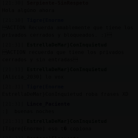
[21:30]
Serpiente-SinRespeto
Hola algúno ahora
[21:30]
Tigre{Enorme
ACTION Recuerda amablemente que tiene los
privados cerrados y bloqueados. :)
[21:31]
EstrellaDeMar}ConInquietud
ACTION recuerda que tiene los privados
cerrados y sin entradas
[21:31]
EstrellaDeMar}ConInquietud
[Alicia_2030] lo vox
[21:31]
Tigre{Enorme
EstrellaDeMar}ConInquietud roba frases XD
[21:31]
Lince_Paciente
:] buenas noches
[21:31]
EstrellaDeMar}ConInquietud
[Tigre{Enorme] eso t� copiona