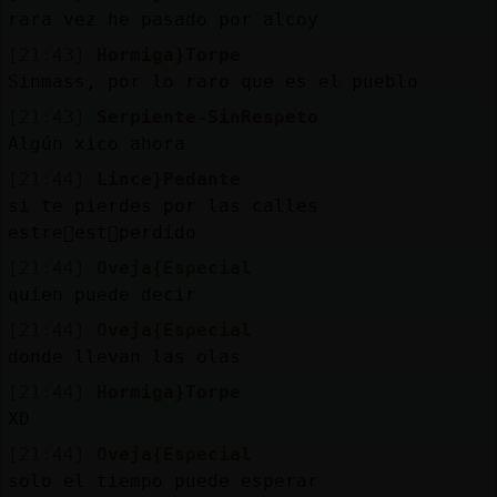
rara vez he pasado por alcoy
[21:43]
Hormiga}Torpe
Sinmass, por lo raro que es el pueblo
[21:43]
Serpiente-SinRespeto
Algún xico ahora
[21:44]
Lince}Pedante
si te pierdes por las calles
estre񡳠est᳠perdido
[21:44]
Oveja{Especial
quien puede decir
[21:44]
Oveja{Especial
donde llevan las olas
[21:44]
Hormiga}Torpe
XD
[21:44]
Oveja{Especial
solo el tiempo puede esperar