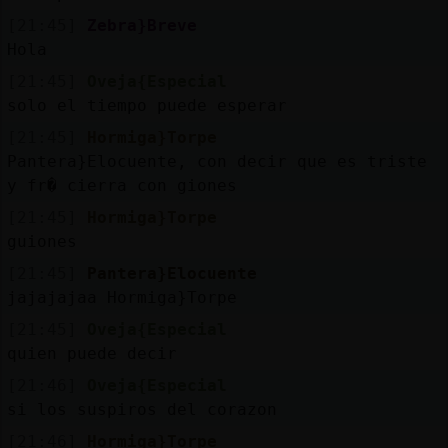
[21:45]
Zebra}Breve
Hola
[21:45]
Oveja{Especial
solo el tiempo puede esperar
[21:45]
Hormiga}Torpe
Pantera}Elocuente, con decir que es triste
y fr� cierra con giones
[21:45]
Hormiga}Torpe
guiones
[21:45]
Pantera}Elocuente
jajajajaa Hormiga}Torpe
[21:45]
Oveja{Especial
quien puede decir
[21:46]
Oveja{Especial
si los suspiros del corazon
[21:46]
Hormiga}Torpe