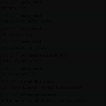
b
s
[21:24]
Gata_Real
Buenos días
[21:25]
Gata_Real
Totororoto totororoto
M
is
ro
fo
s
[21:25]
Gata_Real
Yo si mu majo
[21:26]
Gata_Real
Los puntos son kkas
R
e
g
istra
r
n
n
a
u
[21:27]
Serpiente-SinRespeto
ca
l
Hola algúno ahora
[21:27]
Gata_Real
Super-cagaolll
M
á
s
e
stio
n
e
[21:28]
Lince_Paciente
g
s
;D hola buenas noches busco mujer
[21:28]
ZebraConBravura
Allguno cerca de Altea, yo con sitio