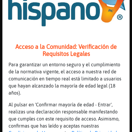
Rata-Locuaz, tu ruise񯲬 te cantarԵn bolero
[21:48]
Oveja{Especial
si su corazon es verdadero
[21:48]
Hormiga}Torpe
pero se unen por el punto se񡬡do
Acceso a la Comunidad: Verificación de
[21:48]
Rata-Locuaz
Requisitos Legales
Jejeej si al oído
[21:48]
Oveja{Especial
Para garantizar un entorno seguro y el cumplimiento
que ese amor es puro
de la normativa vigente, el acceso a nuestra red de
comunicación en tiempo real está limitado a usuarios
[21:48]
Oveja{Especial
que hayan alcanzado la mayoría de edad legal (18
y quien puede decir
años).
[21:48]
Rata-Locuaz
XD
Al pulsar en 'Confirmar mayoría de edad - Entrar',
realizas una declaración responsable manifestando
[21:48]
Oveja{Especial
que cumples con este requisito de acceso. Asimismo,
cuando el dia muere
confirmas que has leído y aceptas nuestras
[21:48]
Hormiga}Torpe