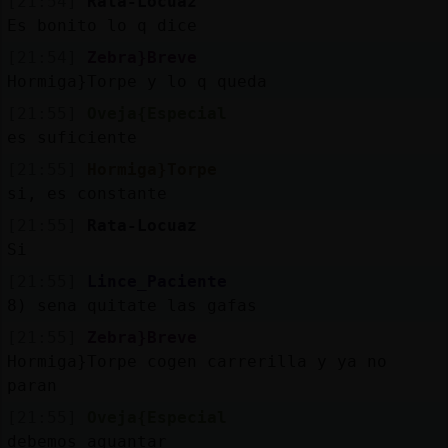
[21:54]
Rata-Locuaz
Es bonito lo q dice
[21:54]
Zebra}Breve
Hormiga}Torpe y lo q queda
[21:55]
Oveja{Especial
es suficiente
[21:55]
Hormiga}Torpe
si, es constante
[21:55]
Rata-Locuaz
Si
[21:55]
Lince_Paciente
8) sena quitate las gafas
[21:55]
Zebra}Breve
Hormiga}Torpe cogen carrerilla y ya no
paran
[21:55]
Oveja{Especial
debemos aguantar