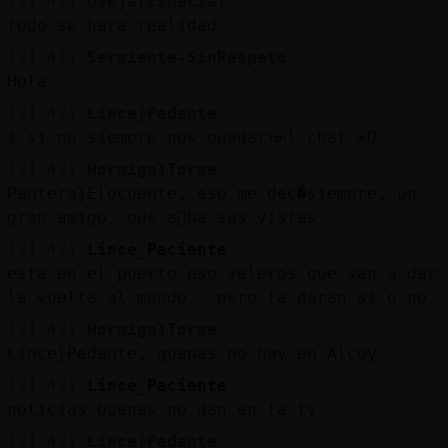
[21:41]
Oveja{Especial
todo se hara realidad
[21:41]
Serpiente-SinRespeto
Hola
[21:42]
Lince}Pedante
i si no siempre nos quedarᠥl chat xD
[21:42]
Hormiga}Torpe
Pantera}Elocuente, eso me dec�siempre, un
gran amigo, que a񯲡ba sus vistas
[21:42]
Lince_Paciente
esta en el puerto eso veleros que van a dar
la vuelta al mundo . pero la daran si o no
[21:42]
Hormiga}Torpe
Lince}Pedante, guapas no hay en Alcoy
[21:43]
Lince_Paciente
noticias buenas no dan en la tv.
[21:43]
Lince}Pedante