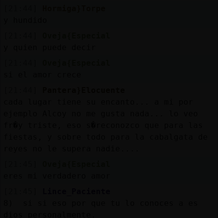
[21:44]
Hormiga}Torpe
y hundido
[21:44]
Oveja{Especial
y quien puede decir
[21:44]
Oveja{Especial
si el amor crece
[21:44]
Pantera}Elocuente
cada lugar tiene su encanto... a mi por
ejemplo Alcoy no me gusta nada... lo veo
fr�y triste, eso s�reconozco que para las
fiestas, y sobre todo para la cabalgata de
reyes no le supera nadie....
[21:45]
Oveja{Especial
eres mi verdadero amor
[21:45]
Lince_Paciente
8) si si eso por que tu lo conoces a es
dios personalmente.