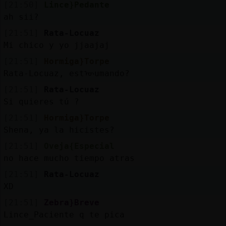
[21:50]
Lince}Pedante
ah sii?
[21:51]
Rata-Locuaz
Mi chico y yo jjaajaj
[21:51]
Hormiga}Torpe
Rata-Locuaz, estᠦumando?
[21:51]
Rata-Locuaz
Si quieres tú ?
[21:51]
Hormiga}Torpe
Shena, ya la hicistes?
[21:51]
Oveja{Especial
no hace mucho tiempo atras
[21:51]
Rata-Locuaz
XD
[21:51]
Zebra}Breve
Lince_Paciente q te pica