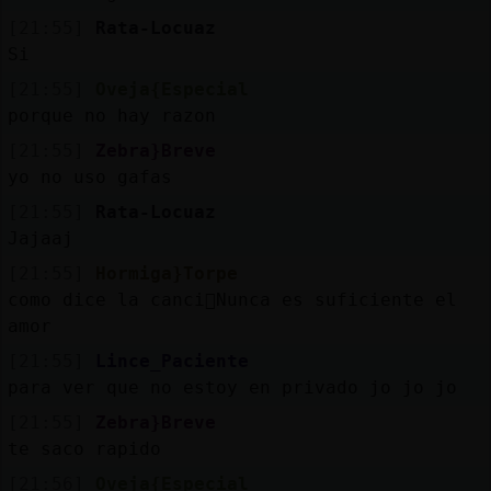
[21:55]
Rata-Locuaz
Si
[21:55]
Oveja{Especial
porque no hay razon
[21:55]
Zebra}Breve
yo no uso gafas
[21:55]
Rata-Locuaz
Jajaaj
[21:55]
Hormiga}Torpe
como dice la canci󮬠Nunca es suficiente el
amor
[21:55]
Lince_Paciente
para ver que no estoy en privado jo jo jo
[21:55]
Zebra}Breve
te saco rapido
[21:56]
Oveja{Especial