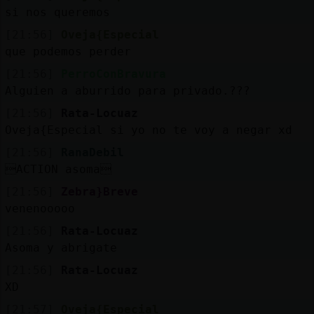
si nos queremos
[21:56]
Oveja{Especial
que podemos perder
[21:56]
PerroConBravura
Alguien a aburrido para privado.???
[21:56]
Rata-Locuaz
Oveja{Especial si yo no te voy a negar xd
[21:56]
RanaDebil
ACTION asoma
[21:56]
Zebra}Breve
venenooooo
[21:56]
Rata-Locuaz
Asoma y abrigate
[21:56]
Rata-Locuaz
XD
[21:57]
Oveja{Especial