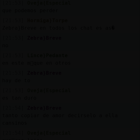
[21:53]
Oveja{Especial
que podemos perder
[21:53]
Hormiga}Torpe
Zebra}Breve en todos los chat es as�
[21:53]
Zebra}Breve
no
[21:53]
Lince}Pedante
en este m᳠que en otros
[21:53]
Zebra}Breve
hay de to
[21:53]
Oveja{Especial
es tan duro
[21:54]
Zebra}Breve
tanto copiar de amor decirselo a ella
cansinos
[21:54]
Oveja{Especial