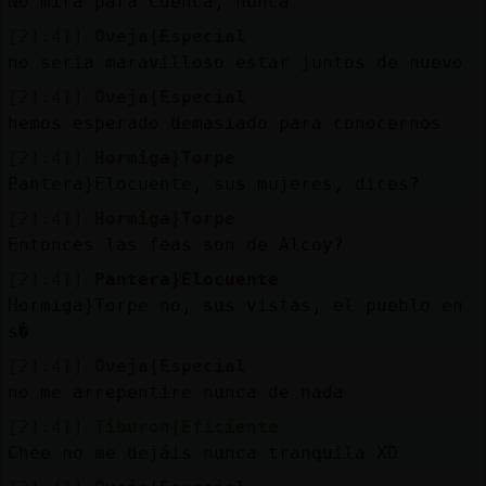
No mira para Cuenca, nunca
[21:41]
Oveja{Especial
no seria maravilloso estar juntos de nuevo
[21:41]
Oveja{Especial
hemos esperado demasiado para conocernos
[21:41]
Hormiga}Torpe
Pantera}Elocuente, sus mujeres, dices?
[21:41]
Hormiga}Torpe
Entonces las feas son de Alcoy?
[21:41]
Pantera}Elocuente
Hormiga}Torpe no, sus vistas, el pueblo en
s�
[21:41]
Oveja{Especial
no me arrepentire nunca de nada
[21:41]
Tiburon{Eficiente
Chee no me dejáis nunca tranquila XD