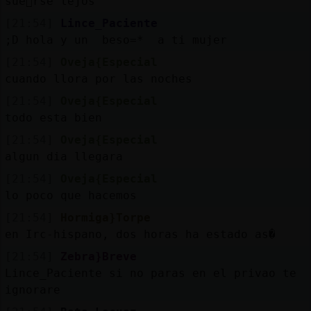
sue񡠩rse lejos
[21:54]
Lince_Paciente
;D hola y un beso=* a ti mujer
[21:54]
Oveja{Especial
cuando llora por las noches
[21:54]
Oveja{Especial
todo esta bien
[21:54]
Oveja{Especial
algun dia llegara
[21:54]
Oveja{Especial
lo poco que hacemos
[21:54]
Hormiga}Torpe
en Irc-hispano, dos horas ha estado as�
[21:54]
Zebra}Breve
Lince_Paciente si no paras en el privao te
ignorare