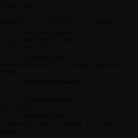
Algúno ahora
[21:38]
Tiburon{Eficiente
RataAzul pa ti un morreo y un bombón
[21:38]
Hormiga}Torpe
Tiburon{Eficiente, como te luces en la
sala, bona nit
[21:39]
Hormiga}Torpe
Pantera}Elocuente, es verdad, que mona
est�s
[21:39]
Pantera}Elocuente
:p
[21:40]
ZebraConBravura
Por Altea?
[21:40]
Hormiga}Torpe
Tiburon{Eficiente, termina de escribir el
poema