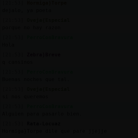
[21:53]
Hormiga}Torpe
dejalo, ya poeta
[21:53]
Oveja{Especial
porque no hay razon
[21:53]
PerroConBravura
Hola
[21:53]
Zebra}Breve
q cansinos
[21:53]
PerroConBravura
Buenas noches que tal.
[21:53]
Oveja{Especial
si nos queremos
[21:53]
PerroConBravura
Alguien para pasarlo bien.
[21:53]
Rata-Locuaz
Hormiga}Torpe dile que pare jjejje