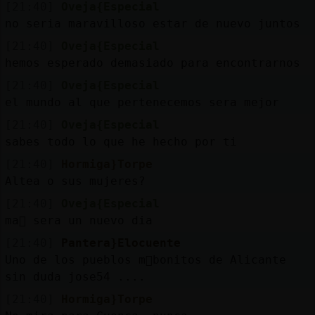
[21:40]
Oveja{Especial
no seria maravilloso estar de nuevo juntos
[21:40]
Oveja{Especial
hemos esperado demasiado para encontrarnos
[21:40]
Oveja{Especial
el mundo al que pertenecemos sera mejor
[21:40]
Oveja{Especial
sabes todo lo que he hecho por ti
[21:40]
Hormiga}Torpe
Altea o sus mujeres?
[21:40]
Oveja{Especial
ma񡮡 sera un nuevo dia
[21:40]
Pantera}Elocuente
Uno de los pueblos m᳠bonitos de Alicante
sin duda jose54 ....
[21:40]
Hormiga}Torpe