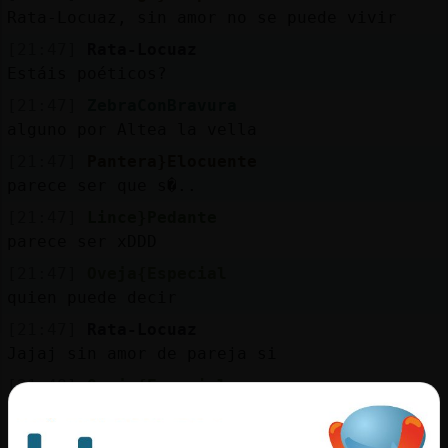
Rata-Locuaz, sin amor no se puede vivir
[21:47]
Rata-Locuaz
Estáis poéticos?
[21:47]
ZebraConBravura
alguno por Altea la vella
[21:47]
Pantera}Elocuente
parece ser que s�..
[21:47]
Lince}Pedante
parece ser xDDD
[21:47]
Oveja{Especial
quien puede decir
[21:47]
Rata-Locuaz
Jajaj sin amor de pareja si
[21:48]
Oveja{Especial
que los caminos se separan
[21:48]
Hormiga}Torpe