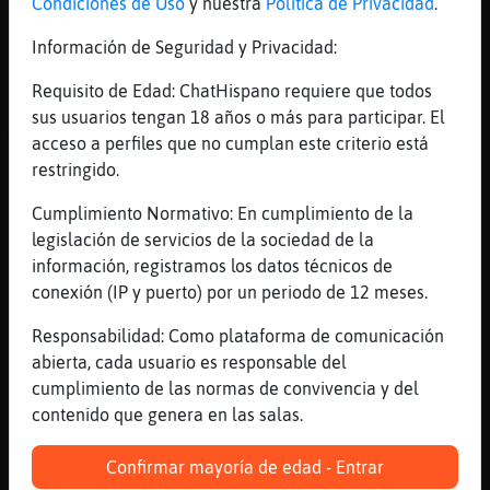
Condiciones de Uso
y nuestra
Política de Privacidad
.
que no terminar�
Información de Seguridad y Privacidad:
[21:48]
Oveja{Especial
con todo su corazon
Requisito de Edad: ChatHispano requiere que todos
[21:48]
Rata-Locuaz
sus usuarios tengan 18 años o más para participar. El
Y la vida empieza
acceso a perfiles que no cumplan este criterio está
restringido.
[21:48]
Oveja{Especial
que la noche lo protegera
Cumplimiento Normativo: En cumplimiento de la
[21:49]
Hormiga}Torpe
legislación de servicios de la sociedad de la
de las tempestades
información, registramos los datos técnicos de
conexión (IP y puerto) por un periodo de 12 meses.
[21:49]
Rata-Locuaz
Sinmass venga contagiate jjjj
Responsabilidad: Como plataforma de comunicación
[21:49]
Oveja{Especial
abierta, cada usuario es responsable del
quien puede decir
cumplimiento de las normas de convivencia y del
contenido que genera en las salas.
[21:49]
Hormiga}Torpe
Laura, vas de fiesta?
Confirmar mayoría de edad - Entrar
[21:49]
Lince_Paciente