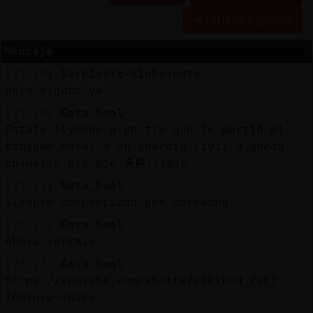
Historia siguiente
R
e
se
rva
r
lia
Mensaje
a
s
[21:20]
Serpiente-SinRespeto
Hola algúno ya
[21:20]
Gata_Real
A
ctu
a
liza
r
n
tra
se
ñ
a
Estáis leyendo a un tío que le partió el
co
tabique nasal a un guardia civil y quedó
absuelto ojo ojo 🕺🏁(!)ojo
[21:21]
Gata_Real
Siempre despreciado por borracho
A
ctu
a
liza
r
virtu
a
IP
[21:22]
Gata_Real
l
Ahora verrais
[21:23]
Gata_Real
https://youtube.com/shorts/sePxkoH_7uE?
feature=share
M
is
lo
g