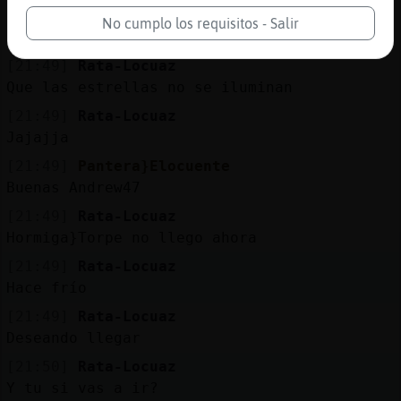
he tu si tu Oveja{Especial ves si vete a
No cumplo los requisitos - Salir
una iglesia a predicar
[21:49]
Rata-Locuaz
Que las estrellas no se iluminan
[21:49]
Rata-Locuaz
Jajajja
[21:49]
Pantera}Elocuente
Buenas Andrew47
[21:49]
Rata-Locuaz
Hormiga}Torpe no llego ahora
[21:49]
Rata-Locuaz
Hace frío
[21:49]
Rata-Locuaz
Deseando llegar
[21:50]
Rata-Locuaz
Y tu si vas a ir?