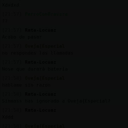
Xdxdxd
[21:57]
PerroConBravura
??
[21:57]
Rata-Locuaz
Acabo de pasar
[21:57]
Oveja{Especial
no respondes las llamadas
[21:57]
Rata-Locuaz
Nose que durará batería
[21:58]
Oveja{Especial
hablame sin razon
[21:58]
Rata-Locuaz
Sinmass has ignorado a Oveja{Especial?
[21:58]
Rata-Locuaz
Xddd
[21:58]
Oveja{Especial