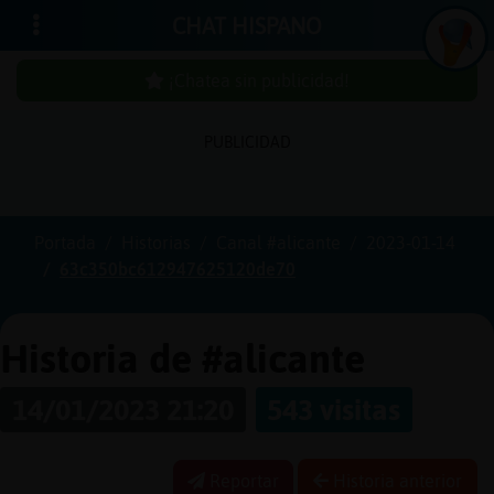
CHAT HISPANO
¡Chatea sin publicidad!
PUBLICIDAD
In
icia
r
sió
n
se
Portada
Historias
Canal #alicante
2023-01-14
63c350bc612947625120de70
¡C
h
a
te
a
sin
u
b
licid
a
d
p
!
Historia de #alicante
14/01/2023 21:20
543 visitas
C
re
a
r
n
a
e
n
ta
u
cu
Reportar
Historia anterior