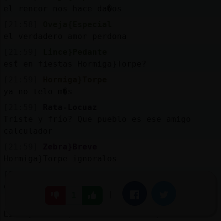
el rencor nos hace da�os
[21:58]
Oveja{Especial
el verdadero amor perdona
[21:59]
Lince}Pedante
estᩳ en fiestas Hormiga}Torpe?
[21:59]
Hormiga}Torpe
ya no telo m�s
[21:59]
Rata-Locuaz
Triste y frío? Que pueblo es ese amigo
calculador
[21:59]
Zebra}Breve
Hormiga}Torpe ignoralos
[21:59]
Oveja{Especial
cuando algo va mal
|
Facebook
Twitter
1
[21:59]
Hormiga}Torpe
Lince}Pedante, si en el bonito pueblo de