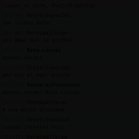
llegan al alma, Oveja{Especial
[21:46]
Oveja{Especial
que siente dudas
[21:46]
Hormiga}Torpe
del amor que le profeso
[21:47]
Rata-Locuaz
Buenas noches
[21:47]
Oveja{Especial
por que el amor miente
[21:47]
Pantera}Elocuente
Buenas noches Rata-Locuaz
[21:47]
Hormiga}Torpe
a esa mujer alcoyana
[21:47]
Oveja{Especial
cuando intentes huir
[21:47]
Hormiga}Torpe