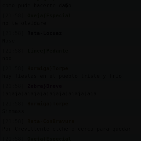
como pude hacerte da�o
[21:58]
Oveja{Especial
no te olvidare
[21:58]
Rata-Locuaz
Nose
[21:58]
Lince}Pedante
noo
[21:58]
Hormiga}Torpe
hay fiestas en el pueblo triste y frio
[21:58]
Zebra}Breve
jajajajajajajajajajajajajajaja
[21:58]
Hormiga}Torpe
Sinmass
[21:58]
Rata-ConBravura
Por Crevillente elche o cerca para quedar
[21:58]
Oveja{Especial