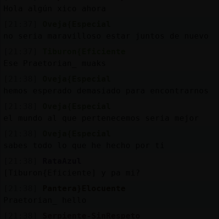
Hola algún xico ahora
[21:37]
Oveja{Especial
no seria maravilloso estar juntos de nuevo
[21:37]
Tiburon{Eficiente
Ese Praetorian_ muaks
[21:38]
Oveja{Especial
hemos esperado demasiado para encontrarnos
[21:38]
Oveja{Especial
el mundo al que pertenecemos seria mejor
[21:38]
Oveja{Especial
sabes todo lo que he hecho por ti
[21:38]
RataAzul
[Tiburon{Eficiente] y pa mi?
[21:38]
Pantera}Elocuente
Praetorian_ hello
[21:38]
Serpiente-SinRespeto