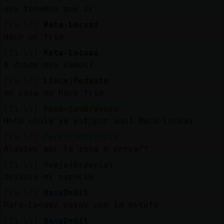
nos tenemos que ir
[21:57]
Rata-Locuaz
Hace un frio
[21:57]
Rata-Locuaz
A donde nos vamos?
[21:57]
Lince}Pedante
en casa no hace frio
[21:57]
Rata-ConBravura
Hola chula ya est᳠por aqui Rata-Locuaz
[21:57]
PerroConBravura
Alguien por la zona o cerca??
[21:57]
Oveja{Especial
dejaste el espacio
[21:57]
RanaDebil
Rata-Locuaz estoy con la estufa
[21:57]
RanaDebil