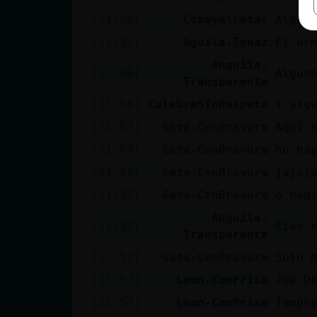
[11:55]
Cobaya\Letal
Algún
[11:55]
Aguila-Tenaz
El ar
Anguila-
[11:56]
Algun
Transparente
[11:56]
CulebraSinRespeto
i alg
[11:57]
Gata-ConBravura
Aquí 
[11:57]
Gata-ConBravura
no ha
[11:57]
Gata-ConBravura
jajaj
[11:57]
Gata-ConBravura
o nad
Anguila-
[11:57]
tios 
Transparente
[11:57]
Gata-ConBravura
Solo 
[11:57]
Leon-ConPrisa
Joe D
[11:57]
Leon-ConPrisa
Tampo