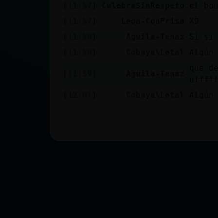
[11:57]
CulebraSinRespeto
el bou
[11:57]
Leon-ConPrisa
XD
[11:58]
Aguila-Tenaz
Si si
[11:58]
Cobaya\Letal
Algún
que d
[11:59]
Aguila-Tenaz
uffff
[12:01]
Cobaya\Letal
Algún