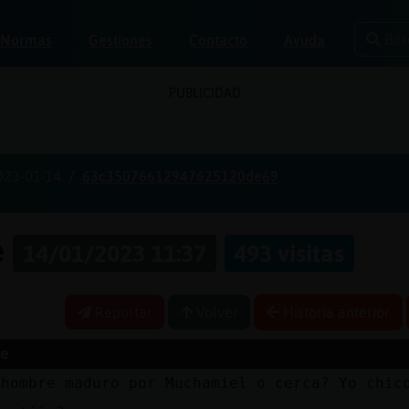
Bus
Normas
Gestiones
Contacto
Ayuda
PUBLICIDAD
023-01-14
63c35076612947625120de69
e
14/01/2023 11:37
493 visitas
Reportar
Volver
Historia anterior
e
 hombre maduro por Muchamiel o cerca? Yo chic