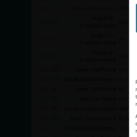
[11:47]
Gata-ConBravura
Jajaj
Anguila-
[11:47]
algun
Transparente
Anguila-
[11:47]
yo zo
Transparente
Anguila-
[11:48]
trava
Transparente
[11:48]
Leon-ConPrisa
Esos 
[11:48]
CulebraSinRespeto
a ver
[11:48]
Leon-ConPrisa
No ti
[11:48]
Aguila-Tenaz
Así e
[11:48]
CulebraSinRespeto
xDD
[11:49]
Gata-ConBravura
Algui
[11:49]
CulebraSinRespeto
i con 