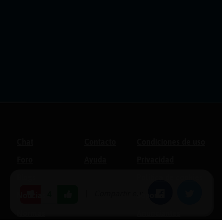
Chat
Contacto
Condiciones de uso
Foro
Ayuda
Privacidad
Blogs
Política de cookies
|
Compartir en:
Facebook
Twitter
4
Noticias
Soporte
Normas
Anunciantes