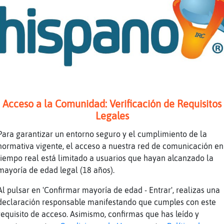
ajajaja
o x Elche o cerca
nantravaoln
lon
Acceso a la Comunidad: Verificación de Requisitos
no les vale
Legales
, unas manos expertas no son lo mismo ta clar
Para garantizar un entorno seguro y el cumplimiento de la
enen pito xD esos sillones pa lo que ellos bu
normativa vigente, el acceso a nuestra red de comunicación en
tiempo real está limitado a usuarios que hayan alcanzado la
s
mayoría de edad legal (18 años).
Al pulsar en 'Confirmar mayoría de edad - Entrar', realizas una
en de san Vicente ?? Tias o tío act
declaración responsable manifestando que cumples con este
eso llegamos al quid de la cuesti󮮮.
requisito de acceso. Asimismo, confirmas que has leído y