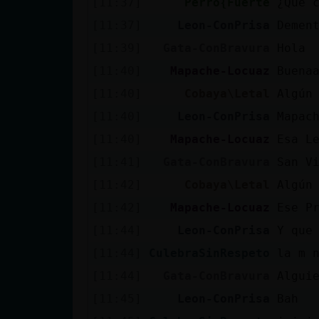
[11:37]
Perro{Fuerte
¿Qué 
cuenta
[11:37]
Leon-ConPrisa
Demen
[11:39]
Gata-ConBravura
Hola
[11:40]
Mapache-Locuaz
Buena
Reservar
[11:40]
Cobaya\Letal
Algún
alias
[11:40]
Leon-ConPrisa
Mapac
[11:40]
Mapache-Locuaz
Esa L
Actualizar
[11:41]
Gata-ConBravura
San V
contraseña
[11:42]
Cobaya\Letal
Algún
[11:42]
Mapache-Locuaz
Ese P
[11:44]
Leon-ConPrisa
Y que
Actualizar
[11:44]
CulebraSinRespeto
la m 
IP virtual
[11:44]
Gata-ConBravura
Algui
[11:45]
Leon-ConPrisa
Bah