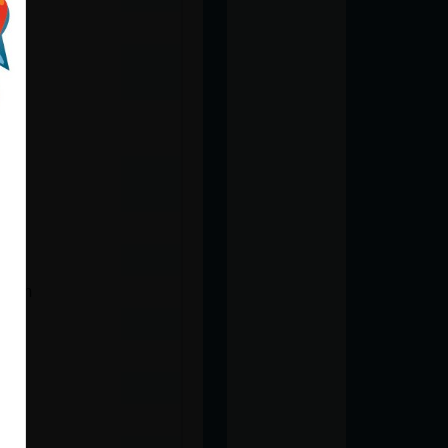
o
scan