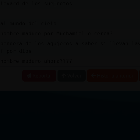
levard de los sue񯳠rotos...
 al mundo del cielo
 hombre maduro por Muchamiel o cerca?
ependerá de los agujeros a saber si llevan la
ff por dios
 hombre maduro ahora????
Reportar
Volver
Historia anterior