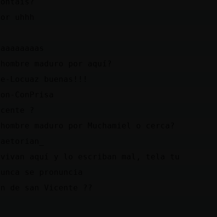
contáis?
tor uhhh
aaaaaaaaas
 hombre maduro por aquí?
he-Locuaz buenas!!!
eon-ConPrisa
icente ?
 hombre maduro por Muchamiel o cerca?
raetorian_
 vivan aquí y lo escriban mal, tela tu
nunca se pronuncia
en de san Vicente ??