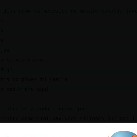
a
s días como va necesito un masaje espalda joo
es
no
as
ejas
lo llevas claro...
 digo
 mía no pides tú jaajja
mo pedir oro aqui
 centro está todo cerrado joer
 centro comercial hay unos sillones que por 1
ito xDD
hola