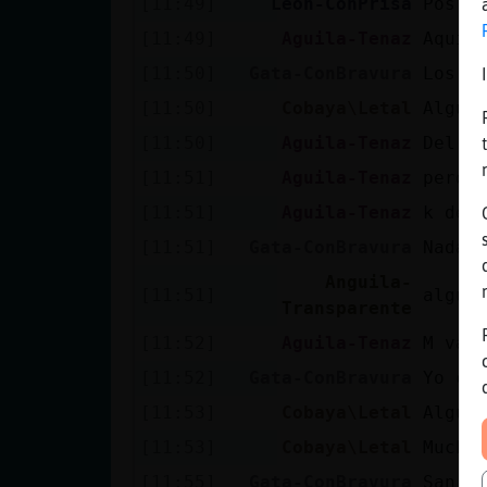
[11:49]
Leon-ConPrisa
Pos c
[11:49]
Aguila-Tenaz
Aquí 
[11:50]
Gata-ConBravura
Los h
[11:50]
Cobaya\Letal
Algún
[11:50]
Aguila-Tenaz
Del g
[11:51]
Aguila-Tenaz
pero 
[11:51]
Aguila-Tenaz
k dec
[11:51]
Gata-ConBravura
Nada 
Anguila-
[11:51]
algun
Transparente
[11:52]
Aguila-Tenaz
M van
[11:52]
Gata-ConBravura
Yo ch
[11:53]
Cobaya\Letal
Algún
[11:53]
Cobaya\Letal
Mucha
[11:55]
Gata-ConBravura
San V