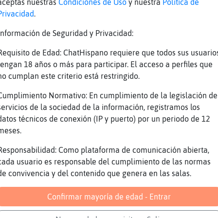
laro
aceptas nuestras
Condiciones de Uso
y nuestra
Política de
Privacidad
.
solo hay una plantación de plátanos
igos son otra temporada
Información de Seguridad y Privacidad:
 hombre maduro por Muchamiel?
Requisito de Edad: ChatHispano requiere que todos sus usuario
ym
tengan 18 años o más para participar. El acceso a perfiles que
no cumplan este criterio está restringido.
esto veo k no vale na
epción
Cumplimiento Normativo: En cumplimiento de la legislación de
servicios de la sociedad de la información, registramos los
nada aquí 0
datos técnicos de conexión (IP y puerto) por un periodo de 12
meses.
o x travalon Elche?
Responsabilidad: Como plataforma de comunicación abierta,
 las plantaciones de melones
cada usuario es responsable del cumplimiento de las normas
aval 24 años alguien ?
de convivencia y del contenido que genera en las salas.
 hombre maduro ? Yo chico joven
Confirmar mayoría de edad - Entrar
miel?
icente ahora?