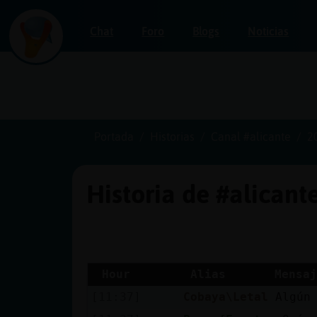
Chat
Foro
Blogs
Noticias
Iniciar
sesión
Portada
Historias
Canal #alicante
2
Historia de #alicant
¡Chatea
sin
publicidad!
Hour
Alias
Mensaj
[11:37]
Cobaya\Letal
Algún
Crear
una