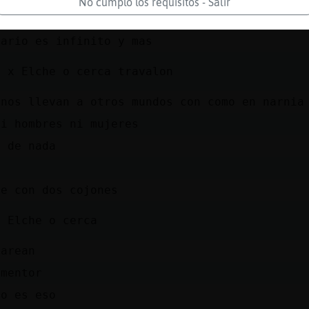
No cumplo los requisitos - Salir
 hombre maduro por Muchamiel o cerca?
mario es infinito y mas
o x Elche o cerca travalon
unos llevan a otros mundos con como en narnia
ni hombres ni mujeres
y de nada
a
ie con dos cojones
x Elche o cerca
marean
ementor
co es eso