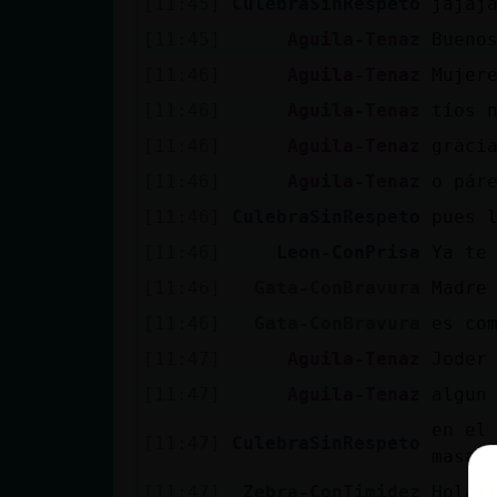
[11:45]
CulebraSinRespeto
jajaj
Mis blogs
[11:45]
Aguila-Tenaz
Bueno
[11:46]
Aguila-Tenaz
Mujer
Mis foros
[11:46]
Aguila-Tenaz
tíos 
[11:46]
Aguila-Tenaz
graci
[11:46]
Aguila-Tenaz
o pár
Registrar
[11:46]
CulebraSinRespeto
pues 
un canal
[11:46]
Leon-ConPrisa
Ya te
[11:46]
Gata-ConBravura
Madre
[11:46]
Gata-ConBravura
es co
Más
[11:47]
Aguila-Tenaz
Joder
gestiones
[11:47]
Aguila-Tenaz
algun
en el
[11:47]
CulebraSinRespeto
masaj
[11:47]
Zebra-ConTimidez
Hola 