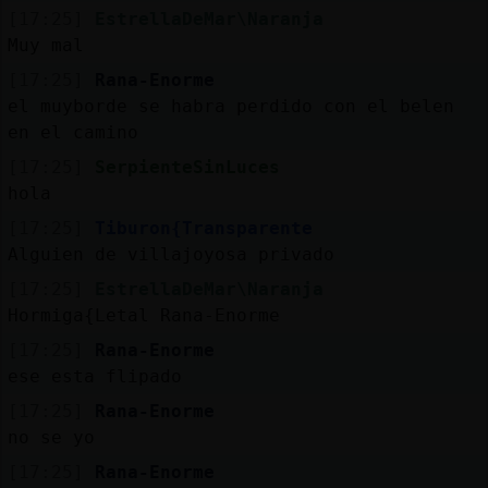
[17:25]
EstrellaDeMar\Naranja
Muy mal
[17:25]
Rana-Enorme
el muyborde se habra perdido con el belen
en el camino
[17:25]
SerpienteSinLuces
hola
[17:25]
Tiburon{Transparente
Alguien de villajoyosa privado
[17:25]
EstrellaDeMar\Naranja
Hormiga{Letal Rana-Enorme
[17:25]
Rana-Enorme
ese esta flipado
[17:25]
Rana-Enorme
no se yo
[17:25]
Rana-Enorme