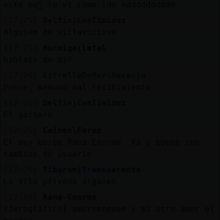
esta ma񡮡 lo vi como ido xdddddddddd
[17:25]
Delfin}ConTimidez
Alguien de villaviciosa
[17:25]
Hormiga{Letal
hablais de mi?
[17:26]
EstrellaDeMar\Naranja
Pobre, menudo mal recibimiento
[17:26]
Delfin}ConTimidez
El gaitero
[17:26]
Caiman\Feroz
El muy borde Rana-Enorme. Va y boene con
cambios de usuario
[17:26]
Tiburon{Transparente
La Vila privado alguien
[17:26]
Rana-Enorme
[Jeroglifico] amoreeeeeee y mi otro amor el