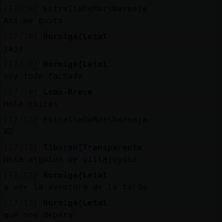
[17:10]
EstrellaDeMar\Naranja
Así me gusta
[17:10]
Hormiga{Letal
jaja
[17:10]
Hormiga{Letal
soy todo fachada
[17:10]
Lobo-Breve
Hola chicas
[17:11]
EstrellaDeMar\Naranja
XD
[17:11]
Tiburon{Transparente
Hola alguien de villajoyosa
[17:11]
Hormiga{Letal
a ver la aventura de la tarde
[17:11]
Hormiga{Letal
qué nos depara