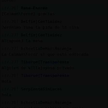
borde?
[17:26]
Rana-Enorme
[Caiman\Feroz] gracias
[17:26]
Delfin}ConTimidez
Jerónimo fuma la pida de la risa
[17:27]
Delfin}ConTimidez
Alcapone3 la mesa
[17:27]
EstrellaDeMar\Naranja
La Caiman\Feroz si que está enterada
[17:27]
Tiburon{Transparente
Alguien de villajoyosa privado
[17:28]
Tiburon{Transparente
Hola
[17:28]
SerpienteSinLuces
hola
[17:28]
EstrellaDeMar\Naranja