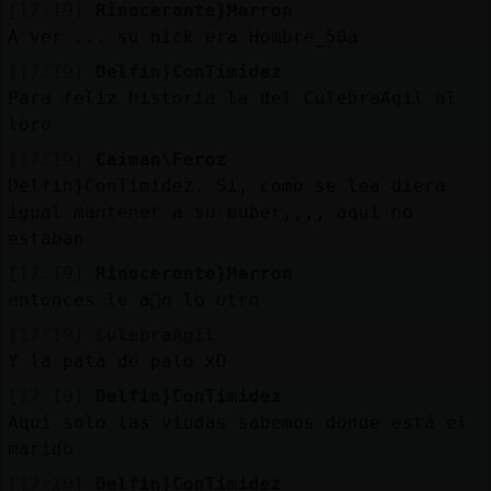
[17:19]
Rinoceronte}Marron
A ver ... su nick era Hombre_50a
[17:19]
Delfin}ConTimidez
Para feliz historia la del CulebraAgil al
loro
[17:19]
Caiman\Feroz
Delfin}ConTimidez. Si, como se lea diera
igual mantener a su muber,,,, aqui no
estaban
[17:19]
Rinoceronte}Marron
entonces le a񡤩o lo otro
[17:19]
CulebraAgil
Y la pata de palo xD
[17:19]
Delfin}ConTimidez
Aquí solo las viudas sabemos donde está el
marido
[17:20]
Delfin}ConTimidez