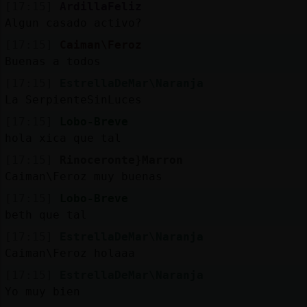
[17:15]
ArdillaFeliz
Algun casado activo?
[17:15]
Caiman\Feroz
Buenas a todos
[17:15]
EstrellaDeMar\Naranja
La SerpienteSinLuces
[17:15]
Lobo-Breve
hola xica que tal
[17:15]
Rinoceronte}Marron
Caiman\Feroz muy buenas
[17:15]
Lobo-Breve
beth que tal
[17:15]
EstrellaDeMar\Naranja
Caiman\Feroz holaaa
[17:15]
EstrellaDeMar\Naranja
Yo muy bien