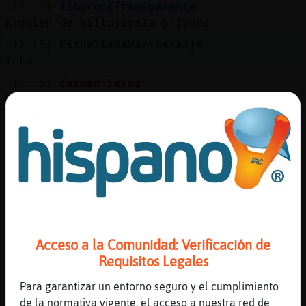
[17:15]
Tiburon{Transparente
Alguien de villajoyosa privado
[17:15]
EstrellaDeMar\Naranja
Y tu
[17:15]
Caiman\Feroz
Hola Rinoceronte}Marron
[17:16]
Lobo-Breve
Bieen
[17:16]
Hormiga{Letal
saludos, Caiman\Feroz
[17:16]
ArdillaFeliz
Algún bi activo?
[17:16]
Rinoceronte}Marron
Acceso a la Comunidad: Verificación de
Hombre_50a52 pa eso ponte 51!!! .....�D
Requisitos Legales
[17:16]
SerpienteSinLuces
Para garantizar un entorno seguro y el cumplimiento
hola
de la normativa vigente, el acceso a nuestra red de