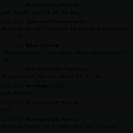
[17:11]
Rinoceronte}Marron
pos igual que la de la ma񡮡.....
[17:12]
Tiburon{Transparente
Alguien de villajoyosa la nucia o benidorm
privado
[17:12]
Rana-Enorme
[Hormiga{Letal] la super mega avenventure
xd
[17:12]
EstrellaDeMar\Naranja
Rinoceronte}Marron hazle la ficha
[17:12]
Hormiga{Letal
qué ficha?
[17:12]
Rinoceronte}Marron
yo?
[17:12]
Rinoceronte}Marron
Hormiga{Letal te llamas Mel no? Gibson?