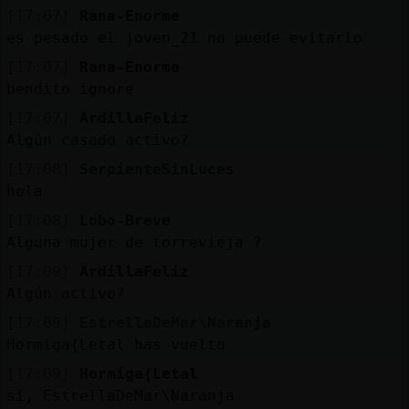
[17:07]
Rana-Enorme
es pesado el joven_21 no puede evitarlo
[17:07]
Rana-Enorme
bendito ignore
[17:07]
ArdillaFeliz
Algún casado activo?
[17:08]
SerpienteSinLuces
hola
[17:08]
Lobo-Breve
Alguna mujer de torrevieja ?
[17:09]
ArdillaFeliz
Algún activo?
[17:09]
EstrellaDeMar\Naranja
Hormiga{Letal has vuelto
[17:09]
Hormiga{Letal
sí, EstrellaDeMar\Naranja