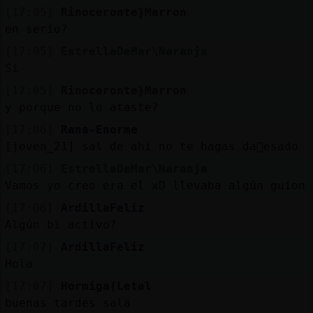
Mis
[17:05]
Rinoceronte}Marron
blogs
en serio?
[17:05]
EstrellaDeMar\Naranja
Si
Mis
[17:05]
Rinoceronte}Marron
foros
y porque no lo ataste?
[17:06]
Rana-Enorme
[joven_21] sal de ahi no te hagas da񯠰esado
Registr
[17:06]
EstrellaDeMar\Naranja
un
Vamos yo creo era el xD llevaba algún guion
canal
[17:06]
ArdillaFeliz
Algún bi activo?
[17:07]
ArdillaFeliz
Hola
Más
gestion
[17:07]
Hormiga{Letal
buenas tardes sala