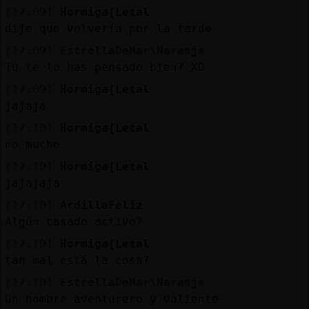
[17:09]
Hormiga{Letal
dije que volvería por la tarde
[17:09]
EstrellaDeMar\Naranja
Tu te lo has pensado bien? XD
[17:09]
Hormiga{Letal
jajaja
[17:10]
Hormiga{Letal
no mucho
[17:10]
Hormiga{Letal
jajajaja
[17:10]
ArdillaFeliz
Algún casado activo?
[17:10]
Hormiga{Letal
tan mal está la cosa?
[17:10]
EstrellaDeMar\Naranja
Un hombre aventurero y valiente