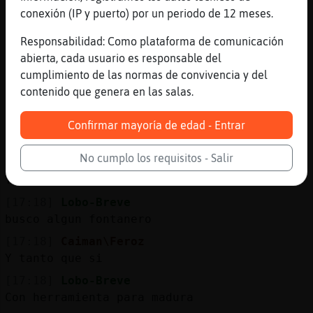
[17:17]
EstrellaDeMar\Naranja
conexión (IP y puerto) por un periodo de 12 meses.
Serafin
Responsabilidad: Como plataforma de comunicación
[17:17]
Lobo-Breve
abierta, cada usuario es responsable del
xddd
cumplimiento de las normas de convivencia y del
[17:17]
CulebraAgil
contenido que genera en las salas.
Hola, buenas tardes
[17:18]
Delfin}ConTimidez
Confirmar mayoría de edad - Entrar
Parda
No cumplo los requisitos - Salir
[17:18]
Lobo-Breve
Yoo
[17:18]
Lobo-Breve
busco algun fontanero
[17:18]
Caiman\Feroz
Y tanto que si
[17:18]
Lobo-Breve
Con herramienta para madura