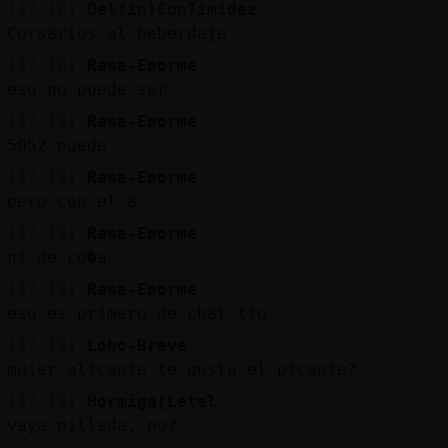
[17:18]
Delfin}ConTimidez
Corsarios al beberdaje
[17:18]
Rana-Enorme
eso no puede ser
[17:19]
Rana-Enorme
5052 puede
[17:19]
Rana-Enorme
pero con el a
[17:19]
Rana-Enorme
ni de co�a
[17:19]
Rana-Enorme
eso es primero de chat tio
[17:19]
Lobo-Breve
mujer alicante te gusta el picante?
[17:19]
Hormiga{Letal
vaya pillada, no?