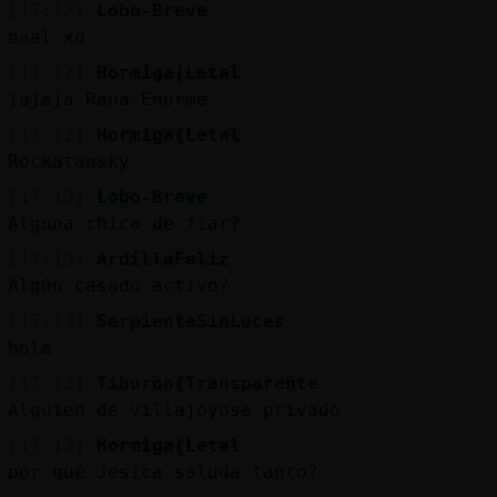
[17:12]
Lobo-Breve
baal xd
[17:12]
Hormiga{Letal
jajaja Rana-Enorme
[17:12]
Hormiga{Letal
Rockatansky
[17:13]
Lobo-Breve
Alguna chica de fiar?
[17:13]
ArdillaFeliz
Algún casado activo?
[17:13]
SerpienteSinLuces
hola
[17:13]
Tiburon{Transparente
Alguien de villajoyosa privado
[17:13]
Hormiga{Letal
por qué Jesica saluda tanto?