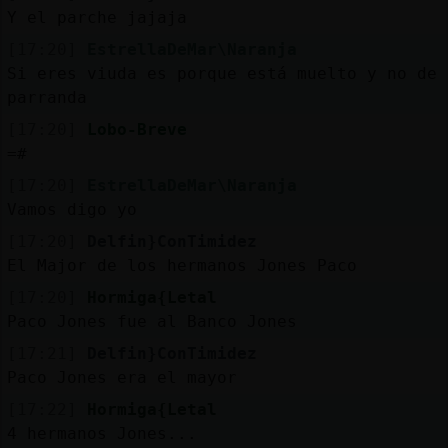
Y el parche jajaja
[17:20]
EstrellaDeMar\Naranja
Si eres viuda es porque está muelto y no de
parranda
[17:20]
Lobo-Breve
=#
[17:20]
EstrellaDeMar\Naranja
Vamos digo yo
[17:20]
Delfin}ConTimidez
El Major de los hermanos Jones Paco
[17:20]
Hormiga{Letal
Paco Jones fue al Banco Jones
[17:21]
Delfin}ConTimidez
Paco Jones era el mayor
[17:22]
Hormiga{Letal
4 hermanos Jones...