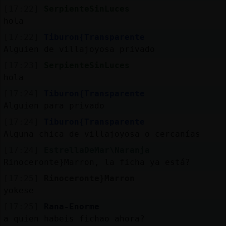
[17:22]
SerpienteSinLuces
hola
[17:22]
Tiburon{Transparente
Alguien de villajoyosa privado
[17:23]
SerpienteSinLuces
hola
[17:24]
Tiburon{Transparente
Alguien para privado
[17:24]
Tiburon{Transparente
Alguna chica de villajoyosa o cercanías
[17:24]
EstrellaDeMar\Naranja
Rinoceronte}Marron, la ficha ya está?
[17:25]
Rinoceronte}Marron
yokese
[17:25]
Rana-Enorme
a quien habeis fichao ahora?