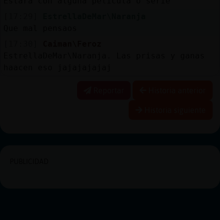
Estará con alguna película o serie
[17:29]
EstrellaDeMar\Naranja
Que mal pensaos
[17:30]
Caiman\Feroz
EstrellaDeMar\Naranja. Las prisas y ganas
haacen eso jajajajajaj
Reportar
Historia anterior
Historia siguiente
PUBLICIDAD