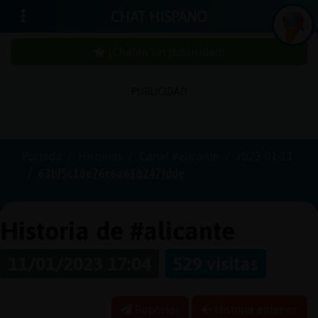
CHAT HISPANO
¡Chatea sin publicidad!
PUBLICIDAD
Iniciar
sesión
Portada
Historias
Canal #alicante
2023-01-11
63bf5c18e76c6a618247fdde
¡Chatea
sin
publici
Historia de #alicante
11/01/2023 17:04
529 visitas
Crear
una
Reportar
Historia anterior
cuenta