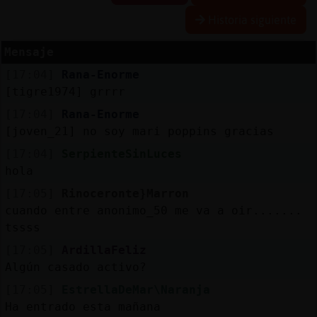
Historia siguiente
Mensaje
Reserva
[17:04]
Rana-Enorme
alias
[tigre1974] grrrr
[17:04]
Rana-Enorme
[joven_21] no soy mari poppins gracias
Actuali
[17:04]
SerpienteSinLuces
contras
hola
[17:05]
Rinoceronte}Marron
cuando entre anonimo_50 me va a oir.......
Actuali
tssss
IP
[17:05]
ArdillaFeliz
virtual
Algún casado activo?
[17:05]
EstrellaDeMar\Naranja
Ha entrado esta mañana