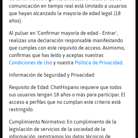
[17:16]
Caiman\Feroz
comunicación en tiempo real está limitado a usuarios
Hormiga{Letal. Samudos
que hayan alcanzado la mayoría de edad legal (18
[17:16]
Rana-Enorme
años).
ajjaja original el Hombre_50a52
Al pulsar en 'Confirmar mayoría de edad - Entrar',
[17:16]
Hormiga{Letal
realizas una declaración responsable manifestando
saludos mudos
que cumples con este requisito de acceso. Asimismo,
[17:16]
Rana-Enorme
confirmas que has leído y aceptas nuestras
jaja
Condiciones de Uso
y nuestra
Política de Privacidad
.
[17:16]
EstrellaDeMar\Naranja
Información de Seguridad y Privacidad:
Creo que los busca de esa edad
Requisito de Edad: ChatHispano requiere que todos
[17:17]
Lobo-Breve
sus usuarios tengan 18 años o más para participar. El
Alguna busca �haval -30
acceso a perfiles que no cumplan este criterio está
[17:17]
Hormiga{Letal
restringido.
tiene pinta
Cumplimiento Normativo: En cumplimiento de la
[17:17]
Caiman\Feroz
legislación de servicios de la sociedad de la
En fin.........
información, registramos los datos técnicos de