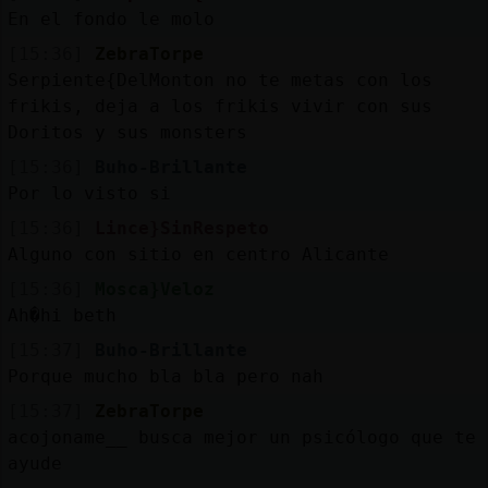
Mis
En el fondo le molo
blogs
[15:36]
ZebraTorpe
Serpiente{DelMonton no te metas con los
frikis, deja a los frikis vivir con sus
Doritos y sus monsters
Mis
foros
[15:36]
Buho-Brillante
Por lo visto si
[15:36]
Lince}SinRespeto
Alguno con sitio en centro Alicante
Registr
un
[15:36]
Mosca}Veloz
canal
Ah�hi beth
[15:37]
Buho-Brillante
Porque mucho bla bla pero nah
[15:37]
ZebraTorpe
Más
acojoname__ busca mejor un psicólogo que te
gestion
ayude