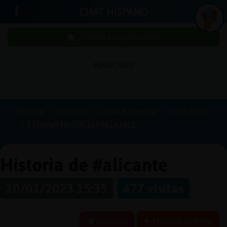
CHAT HISPANO
¡Chatea sin publicidad!
PUBLICIDAD
Iniciar
sesión
Portada
Historias
Canal #alicante
2023-01-10
63be0a946c0b036b0e2a1ec8
¡Chatea
sin
publici
Historia de #alicante
10/01/2023 15:35
477 visitas
Crear
una
Reportar
Historia anterior
cuenta