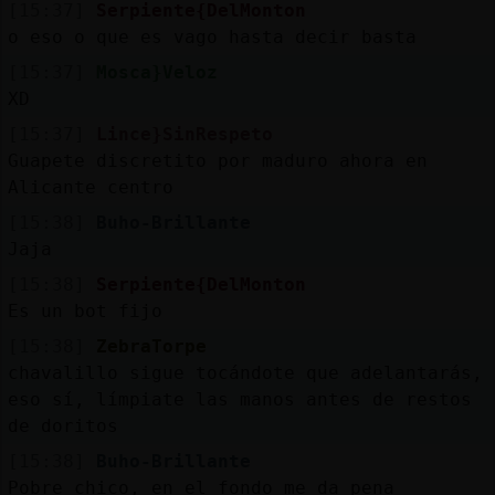
[15:37]
Serpiente{DelMonton
o eso o que es vago hasta decir basta
[15:37]
Mosca}Veloz
XD
[15:37]
Lince}SinRespeto
Guapete discretito por maduro ahora en
Alicante centro
[15:38]
Buho-Brillante
Jaja
[15:38]
Serpiente{DelMonton
Es un bot fijo
[15:38]
ZebraTorpe
chavalillo sigue tocándote que adelantarás,
eso sí, límpiate las manos antes de restos
de doritos
[15:38]
Buho-Brillante
Pobre chico, en el fondo me da pena