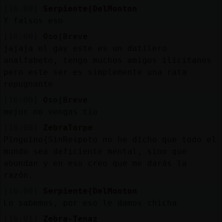
[16:00]
Serpiente{DelMonton
Y falsos eso
[16:00]
Oso{Breve
jajaja el gay este es un datilero
analfabeto, tengo muchos amigos ilicitanos
pero este ser es simplemente una rata
repugnante
[16:00]
Oso{Breve
mejor no vengas tío
[16:00]
ZebraTorpe
Pinguino{SinRespeto no he dicho que todo el
mundo sea deficiente mental, sino que
abundan y en eso creo que me darás la
razón.
[16:00]
Serpiente{DelMonton
Lo sabemos, por eso le damos chicha
[16:01]
Zebra-Tenaz