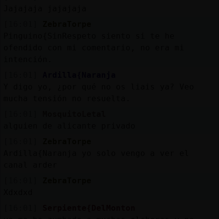
Jajajaja jajajaja
[16:01]
ZebraTorpe
Pinguino{SinRespeto siento si te he
ofendido con mi comentario, no era mi
intención.
[16:01]
Ardilla{Naranja
Y digo yo, ¿por qué no os liais ya? Veo
mucha tensión no resuelta.
[16:01]
MosquitoLetal
alguien de alicante privado
[16:01]
ZebraTorpe
Ardilla{Naranja yo solo vengo a ver el
canal arder
[16:01]
ZebraTorpe
Xdxdxd
[16:01]
Serpiente{DelMonton