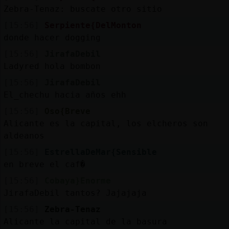
Zebra-Tenaz: buscate otro sitio
[15:56]
Serpiente{DelMonton
donde hacer dogging
[15:56]
JirafaDebil
Ladyred hola bombon
[15:56]
JirafaDebil
El_chechu hacia años ehh
[15:56]
Oso{Breve
Alicante es la capital, los elcheros son
aldeanos
[15:56]
EstrellaDeMar{Sensible
en breve el caf�
[15:56]
Cobaya}Enorme
JirafaDebil tantos? Jajajaja
[15:56]
Zebra-Tenaz
Alicante la capital de la basura