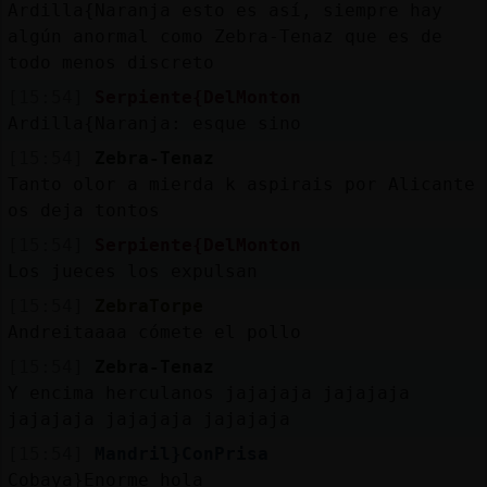
Ardilla{Naranja esto es así, siempre hay
algún anormal como Zebra-Tenaz que es de
todo menos discreto
[15:54]
Serpiente{DelMonton
Ardilla{Naranja: esque sino
[15:54]
Zebra-Tenaz
Tanto olor a mierda k aspirais por Alicante
os deja tontos
[15:54]
Serpiente{DelMonton
Los jueces los expulsan
[15:54]
ZebraTorpe
Andreitaaaa cómete el pollo
[15:54]
Zebra-Tenaz
Y encima herculanos jajajaja jajajaja
jajajaja jajajaja jajajaja
[15:54]
Mandril}ConPrisa
Cobaya}Enorme hola