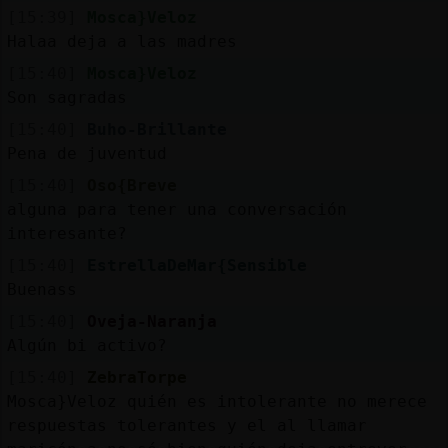
[15:39]
Mosca}Veloz
Halaa deja a las madres
[15:40]
Mosca}Veloz
Son sagradas
[15:40]
Buho-Brillante
Pena de juventud
[15:40]
Oso{Breve
alguna para tener una conversación
interesante?
[15:40]
EstrellaDeMar{Sensible
Buenass
[15:40]
Oveja-Naranja
Algún bi activo?
[15:40]
ZebraTorpe
Mosca}Veloz quién es intolerante no merece
respuestas tolerantes y el al llamar