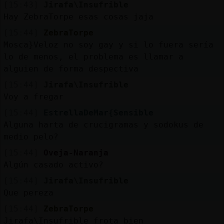
[15:43]
Jirafa\Insufrible
Hay ZebraTorpe esas cosas jaja
[15:44]
ZebraTorpe
Mosca}Veloz no soy gay y si lo fuera sería
lo de menos, el problema es llamar a
alguien de forma despectiva
[15:44]
Jirafa\Insufrible
Voy a fregar
[15:44]
EstrellaDeMar{Sensible
Alguna harta de crucigramas y sodokus de
medio pelo?
[15:44]
Oveja-Naranja
Algún casado activo?
[15:44]
Jirafa\Insufrible
Que pereza
[15:44]
ZebraTorpe
Jirafa\Insufrible frota bien