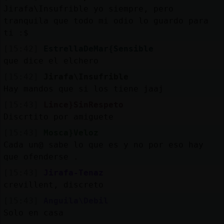
Jirafa\Insufrible yo siempre, pero
tranquila que todo mi odio lo guardo para
ti :$
[15:42]
EstrellaDeMar{Sensible
que dice el elchero
[15:42]
Jirafa\Insufrible
Hay mandos que si los tiene jaaj
[15:43]
Lince}SinRespeto
Discrtito por amiguete
[15:43]
Mosca}Veloz
Cada un@ sabe lo que es y no por eso hay
que ofenderse .
[15:43]
Jirafa-Tenaz
crevillent, discreto
[15:43]
Anguila\Debil
Solo en casa