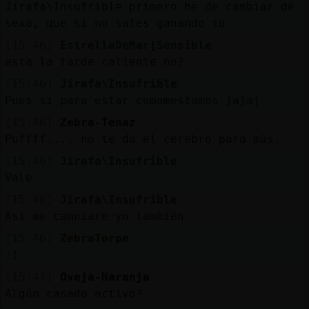
Jirafa\Insufrible primero he de cambiar de
sexo, que si no sales ganando tu
[15:46]
EstrellaDeMar{Sensible
esta la tarde caliente no?
[15:46]
Jirafa\Insufrible
Pues si para estar comomestamos jajaj
[15:46]
Zebra-Tenaz
Puffff.....no te da el cerebro para más.
[15:46]
Jirafa\Insufrible
Vale
[15:46]
Jirafa\Insufrible
Así me camniare yo también
[15:46]
ZebraTorpe
:(
[15:47]
Oveja-Naranja
Algún casado activo?