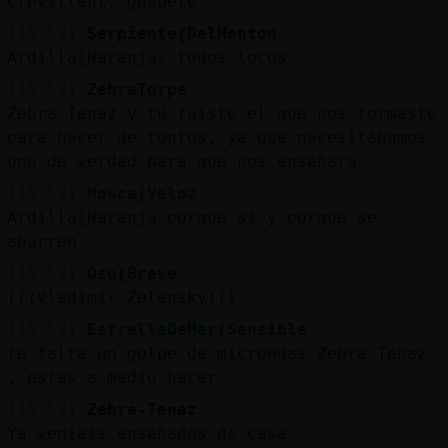
crevillent, guapete
[15:53]
Serpiente{DelMonton
Ardilla{Naranja: todos locos
[15:53]
ZebraTorpe
Zebra-Tenaz y tú fuiste el que nos formaste
para hacer de tontos, ya que necesitábamos
uno de verdad para que nos enseñara
[15:53]
Mosca}Veloz
Ardilla{Naranja porque si y porque se
aburren
[15:53]
Oso{Breve
(((Vladimir Zelensky)))
[15:53]
EstrellaDeMar{Sensible
te falta un golpe de microndas Zebra-Tenaz
, estas a medio hacer
[15:53]
Zebra-Tenaz
Ya veníais enseñados de casa