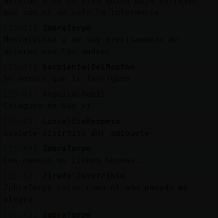
maricón a no sé bien quién deja entrever
que con el no vale la tolerancia.
[15:41]
ZebraTorpe
Mosca}Veloz y no soy precisamente de
meterme con las madres.
[15:41]
Serpiente{DelMonton
Se merece que lo fustiguen
[15:41]
Anguila\Debil
Colegueo en San vi
[15:42]
Lince}SinRespeto
Guapete discrtito por amiguete
[15:42]
ZebraTorpe
Los mansos no tienen huevos...
[15:42]
Jirafa\Insufrible
ZebraTorpe estas como el año pasado me
alegro
[15:42]
ZebraTorpe