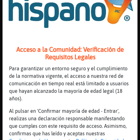
[15:49]
EstrellaDeMar{Sensible
en fin, fumaremos
[15:49]
Zebra-Tenaz
Hablo el premio novel de la
inteligencia.....
[15:49]
Zebra-Tenaz
Acceso a la Comunidad: Verificación de
EstrellaDeMar{Sensible así te ahogues
Requisitos Legales
[15:49]
ZebraTorpe
Para garantizar un entorno seguro y el cumplimiento
Lo de ser discreto lo llevas muy malamente
de la normativa vigente, el acceso a nuestra red de
[15:50]
Oveja-Naranja
comunicación en tiempo real está limitado a usuarios
Algún casado activo?
que hayan alcanzado la mayoría de edad legal (18
años).
[15:50]
Ardilla{Naranja
Pelea, pelea.
Al pulsar en 'Confirmar mayoría de edad - Entrar',
[15:50]
Anguila\Debil
realizas una declaración responsable manifestando
En San vi con sitio
que cumples con este requisito de acceso. Asimismo,
confirmas que has leído y aceptas nuestras
[15:50]
EstrellaDeMar{Sensible