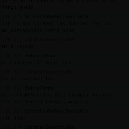
yo me he zumbado a muchas elcheras y no
tengo queja
[16:02]
EstrellaDeMar{Sensible
con lo que molaban las guerras con los
mo񯳠extinguidos ZebraTorpe
[16:02]
Jirafa\Insufrible
Mira jajaja
[16:02]
Zebra-Tenaz
Alicansinos de pacotilla
[16:02]
Jirafa\Insufrible
Lo que hay que leer
[16:02]
ZebraTorpe
EstrellaDeMar{Sensible tiempos pasados
siempre fueron tiempos mejores
[16:02]
EstrellaDeMar{Sensible
sin duda
[16:03]
Jirafa\Insufrible