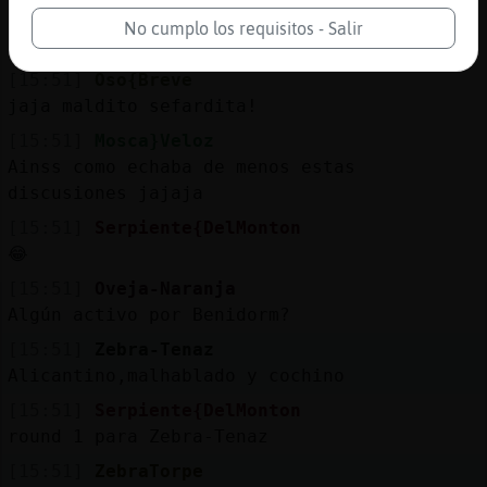
[15:51]
Ardilla{Naranja
No cumplo los requisitos - Salir
Serpiente{DelMonton te pongo un bozal, eh.
[15:51]
Oso{Breve
jaja maldito sefardita!
[15:51]
Mosca}Veloz
Ainss como echaba de menos estas
discusiones jajaja
[15:51]
Serpiente{DelMonton
😂
[15:51]
Oveja-Naranja
Algún activo por Benidorm?
[15:51]
Zebra-Tenaz
Alicantino,malhablado y cochino
[15:51]
Serpiente{DelMonton
round 1 para Zebra-Tenaz
[15:51]
ZebraTorpe