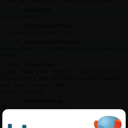
clara se llama paco o manolo y lo sabeis
[15:48]
Oso{Breve
hola josperras
[15:48]
Jirafa\Insufrible
Trae ese orujo dejalo aquí
[15:48]
Serpiente{DelMonton
Zebra-Tenaz: tu no eres Cris que tienes mas
luces
[15:49]
ZebraTorpe
Zebra-Tenaz para tener el nick de discreto,
se percibe a kms que eres bastante anormal,
por qué no haces honor a tu nick y te
callas la boca?
[15:49]
Oveja-Naranja
Algún casado activo o vi?
[15:49]
Serpiente{DelMonton
diosssssss