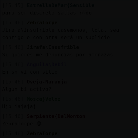
[15:45]
EstrellaDeMar{Sensible
para ser discreto saltas rᰩdo
[15:46]
ZebraTorpe
Jirafa\Insufrible casemonos, total sea
contigo o con otra será un suplicio
[15:46]
Jirafa\Insufrible
Si quieres me denuncias por amenazas
[15:46]
Anguila\Debil
En sn vi con sitio
[15:46]
Oveja-Naranja
Algún bi activo?
[15:46]
Mosca}Veloz
Hjp jajajaj
[15:46]
Serpiente{DelMonton
ZebraTorpe 😂
[15:46]
ZebraTorpe