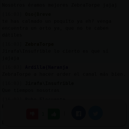
Nosotros éramos mejores ZebraTorpe jajaj
[16:03]
Oso{Breve
te has calmado un poquito ya eh? venga
encuentra un orto ya, que no te caben
dátiles
[16:03]
ZebraTorpe
Jirafa\Insufrible lo cierto es que sí
jajaja
[16:03]
Ardilla{Naranja
ZebraTorpe a hacer arder el canal más bien.
[16:03]
Jirafa\Insufrible
Que tiempos nosotras
[16:03]
Buho_Elocuente
Kapasao?
|
Facebook
Twitter
1
[16:03]
Jirafa\Insufrible
En aquellos tiempos