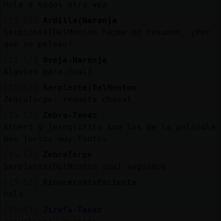
Hola a todos otra vez
[15:52]
Ardilla{Naranja
Serpiente{DelMonton hazme un resumen. ¿Por
qué se pelean?
[15:52]
Oveja-Naranja
Alguien para real?
[15:52]
Serpiente{DelMonton
ZebraTorpe: remonta chaval
[15:52]
Zebra-Tenaz
Albert y jeroglifico son los de la película
Dos Tontos muy Tontos
[15:52]
ZebraTorpe
Serpiente{DelMonton aquí seguimos
[15:52]
RinocerontePaciente
hola
[15:53]
Jirafa-Tenaz