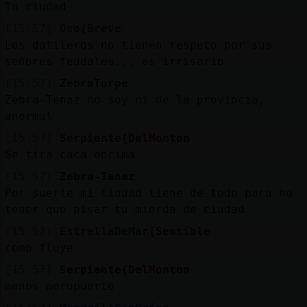
Tu ciudad
[15:57]
Oso{Breve
Los datileros no tienen respeto por sus
señores feudales... es irrisorio
[15:57]
ZebraTorpe
Zebra-Tenaz no soy ni de la provincia,
anormal
[15:57]
Serpiente{DelMonton
Se tira caca encima
[15:57]
Zebra-Tenaz
Por suerte mi ciudad tiene de todo para no
tener que pisar tu mierda de ciudad
[15:57]
EstrellaDeMar{Sensible
como fluye
[15:57]
Serpiente{DelMonton
menos aeropuerto