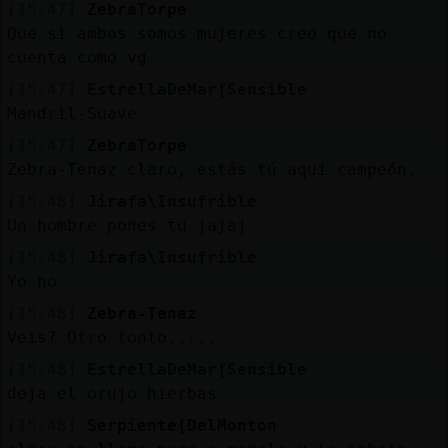
[15:47]
ZebraTorpe
Que si ambos somos mujeres creo que no
cuenta como vg
[15:47]
EstrellaDeMar{Sensible
Mandril-Suave
[15:47]
ZebraTorpe
Zebra-Tenaz claro, estás tú aquí campeón.
[15:48]
Jirafa\Insufrible
Un hombre pones tu jajaj
[15:48]
Jirafa\Insufrible
Yo no
[15:48]
Zebra-Tenaz
Veis? Otro tonto.....
[15:48]
EstrellaDeMar{Sensible
deja el orujo hierbas
[15:48]
Serpiente{DelMonton