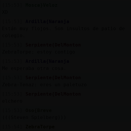
[15:53]
Mosca}Veloz
XD
[15:53]
Ardilla{Naranja
Están muy flojos. Son insultos de patio de
colegio.
[15:53]
Serpiente{DelMonton
ZebraTorpe: estoy contigo
[15:53]
Ardilla{Naranja
Me esperaba otra cosa.
[15:53]
Serpiente{DelMonton
Zebra-Tenaz: eres un paletuzo
[15:53]
Serpiente{DelMonton
elchero
[15:53]
Oso{Breve
(((Steven Spielberg)))
[15:54]
ZebraTorpe