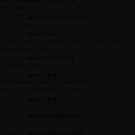
[15:57]
Mandril}ConPrisa
Madremia me piro
[15:57]
Serpiente{DelMonton
y castillo
[15:58]
ZebraTorpe
Zebra-Tenaz si, está visto que en elche
abundan los deficientes mentales
[15:58]
Mandril}ConPrisa
A currar chao
[15:58]
Zebra-Tenaz
Aeropuerto está en territorio de
Elche....infórmate inculto
[15:58]
Zebra-Tenaz
;)
[15:58]
Serpiente{DelMonton
Lo
[15:58]
RinocerontePaciente