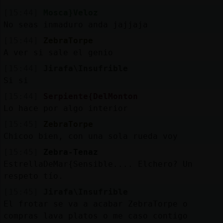
[15:44]
Mosca}Veloz
No seas inmaduro anda jajjaja
[15:44]
ZebraTorpe
A ver si sale el genio
[15:44]
Jirafa\Insufrible
Si si
[15:44]
Serpiente{DelMonton
Lo hace por algo interior
[15:45]
ZebraTorpe
Chicoo bien, con una sola rueda voy
[15:45]
Zebra-Tenaz
EstrellaDeMar{Sensible.... Elchero? Un
respeto tío.
[15:45]
Jirafa\Insufrible
El frotar se va a acabar ZebraTorpe o
compras lava platos o me caso contigo