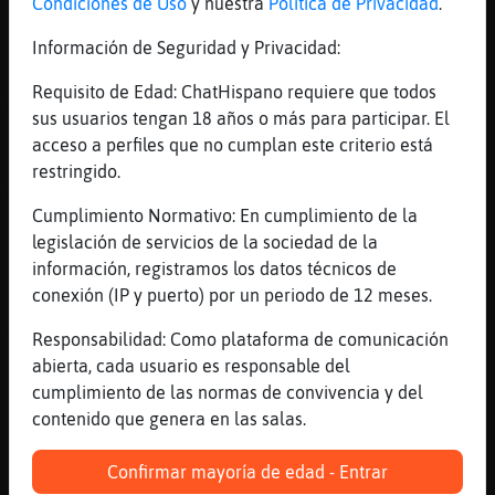
Condiciones de Uso
y nuestra
Política de Privacidad
.
y decias tu de respeto?, ves como eres
elchero y de los malos?
Información de Seguridad y Privacidad:
[15:50]
Zebra-Tenaz
Requisito de Edad: ChatHispano requiere que todos
Albert no como tú.....que lo de ser idiota
sus usuarios tengan 18 años o más para participar. El
lo llevas de lujo ;)
acceso a perfiles que no cumplan este criterio está
[15:50]
Serpiente{DelMonton
restringido.
Ardilla{Naranja Tu y yo en plan horizontal
cuando quieras
Cumplimiento Normativo: En cumplimiento de la
legislación de servicios de la sociedad de la
[15:50]
EstrellaDeMar{Sensible
información, registramos los datos técnicos de
un picudo gay
conexión (IP y puerto) por un periodo de 12 meses.
[15:50]
Zebra-Tenaz
Y tu un porculano
Responsabilidad: Como plataforma de comunicación
abierta, cada usuario es responsable del
[15:50]
ZebraTorpe
cumplimiento de las normas de convivencia y del
EstrellaDeMar{Sensible que el muchacho sea
contenido que genera en las salas.
subnormal no tiene que ver con su ciudad,
más bien con que se le cayó al médico al
Confirmar mayoría de edad - Entrar
nacer o le faltó oxígeno.