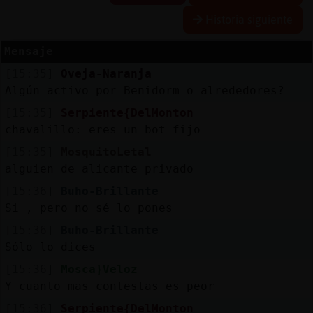
Historia siguiente
Mensaje
Reserva
[15:35]
Oveja-Naranja
alias
Algún activo por Benidorm o alrededores?
[15:35]
Serpiente{DelMonton
chavalillo: eres un bot fijo
Actuali
[15:35]
MosquitoLetal
contras
alguien de alicante privado
[15:36]
Buho-Brillante
Si , pero no sé lo pones
Actuali
[15:36]
Buho-Brillante
IP
Sólo lo dices
virtual
[15:36]
Mosca}Veloz
Y cuanto mas contestas es peor
[15:36]
Serpiente{DelMonton