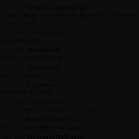
[15:55]
Serpiente{DelMonton
Zebra-Tenaz: deberian de poner mas totondas
entremedias
[15:55]
Cobaya}Enorme
Ladyred hola
[15:55]
JirafaDebil
Ostias Cobaya}Enorme
[15:55]
JirafaDebil
Que de tiempo
[15:55]
Oso{Breve
Alicante > Elche
[15:55]
Cobaya}Enorme
JirafaDebil un poquito si, que tal?
[15:55]
Mandril}ConPrisa
Mujeralicante48 hola guapa
[15:55]
Serpiente{DelMonton