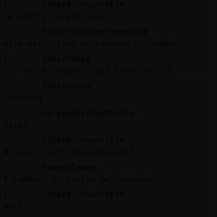
[15:47]
Jirafa\Insufrible
Te pondré morada jajaj
[15:47]
EstrellaDeMar{Sensible
esta esto lleno de picudos alterados
[15:47]
ZebraTorpe
Sí, hazte hombre y así llamo al 016
[15:47]
ZebraTorpe
Xdxdxdxd
[15:47]
Serpiente{DelMonton
Jajaj
[15:47]
Jirafa\Insufrible
Miraaaa cuantonresentimient
[15:47]
Zebra-Tenaz
Y también de tontos maleducados
[15:47]
Jirafa\Insufrible
Hala