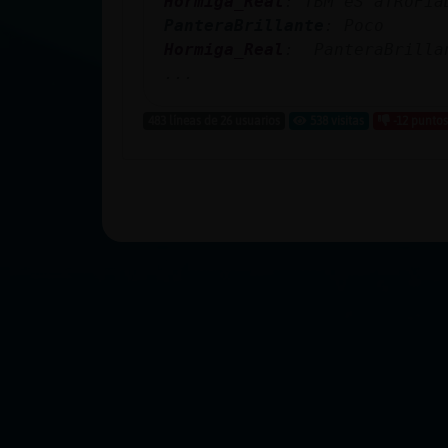
Hormiga_Real
: TBM eS aTRoFia
PanteraBrillante
: Poco
Hormiga_Real
:  PanteraBrill
...
483 líneas de 26 usuarios
538 visitas
-12 puntos