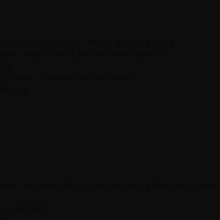
 soldar corazones rotos en esta sala
abor propia de LibelulaInteresante
ice
o{Tenaz, tenemos un soldador
jajaja
ente la estación elche catral albatera o cerc
e LoS GaYS