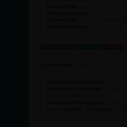
cuenta
CaimanVerde
: jajajajajaajaj
Hormiga{Locuaz
: Hola
CaimanVerde
: holiss Hormiga{
Hormiga{Locuaz
: Hola Haizea
Reservar
...
alias
21 líneas de 3 usuarios
581 visitas
-4 puntos
Actualizar
Canal #alicante
-
09/01/2023 22:53
contraseña
CocodriloInteresante
: dicen 
Serpiente\Elocuente
: Cocodri
Cobaya{Naranja
: Buenaas
Actualizar
CocodriloInteresante
: jajaja
IP virtual
EstrellaDeMar-Brillante
: Elc
...