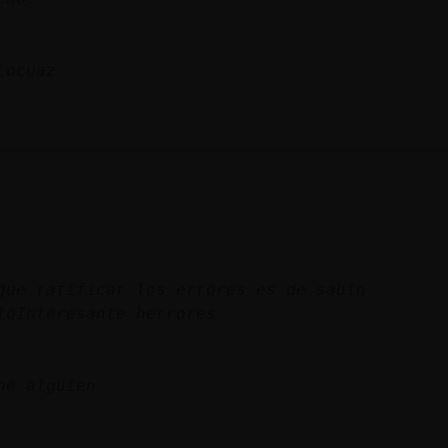
Locuaz
que ratificar los errores es de sabio
loInteresante herrores
he alguien