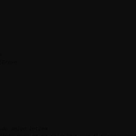
e
{Breve
sdo amigo intimo
dante pero px no coincides con 鬿 porqueeeeee