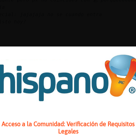
ja
ecial: jajajaja no se cuando entra
isto hoy?
 más remedio
n enjambre
ue fumando
aludos
Acceso a la Comunidad: Verificación de Requisitos
Legales