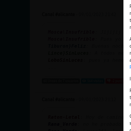
Canal #alicante
-
09/01/2023 21:42
Mosca\Insufrible
: Jijijij va
Mosca\Insufrible
: Pues yo si
Tiburon}Feliz
: Buenas noches
Lince}SinLuces
: A todos meno
LoboSinLuces
: pues ya hemos 
...
60 líneas de 7 usuarios
564 visitas
-2 puntos
Canal #alicante
-
09/01/2023 21:12
Raton-Letal
: Hoy de camino h
Rana_Verde
: no he probado na