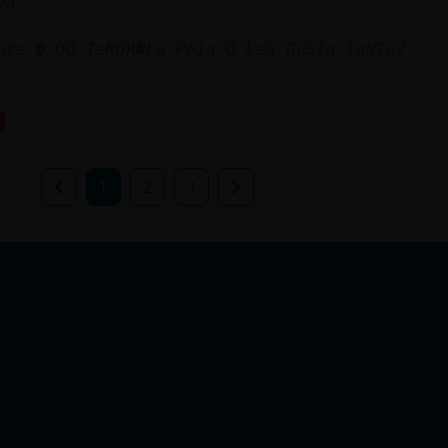
Da.
ante � ƠQ TeNDR�La Poia Q LeS GuSTa TaNTo?
1
2
3