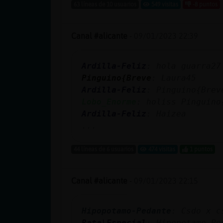
Mis blogs
63 líneas de 10 usuarios
549 visitas
-8 puntos
Canal #alicante
-
09/01/2023 22:39
Mis foros
Ardilla-Feliz
: hola guarra27
Pinguino{Breve
: Laura45
Ardilla-Feliz
: Pinguino{Brev
Registrar
Lobo_Enorme
: holiss Pinguino
un canal
Ardilla-Feliz
: Haizea
...
44 líneas de 6 usuarios
474 visitas
1 puntos
Más
gestiones
Canal #alicante
-
09/01/2023 22:15
Hipopotamo-Pedante
: Csdo x c
Rata\Especial
: Hipopotamo-Pe