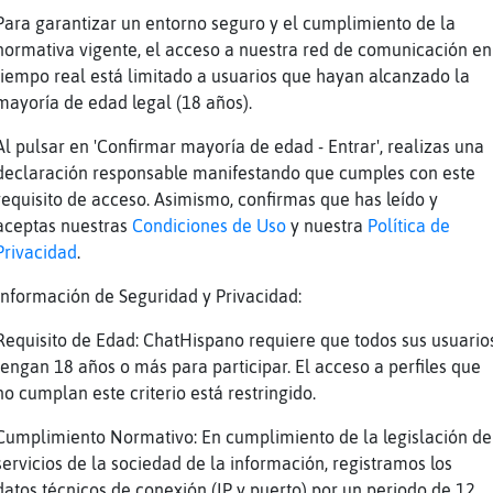
Para garantizar un entorno seguro y el cumplimiento de la
normativa vigente, el acceso a nuestra red de comunicación en
tiempo real está limitado a usuarios que hayan alcanzado la
mayoría de edad legal (18 años).
aaaamos
Al pulsar en 'Confirmar mayoría de edad - Entrar', realizas una
empre pierdo no tengo suerte jjj
declaración responsable manifestando que cumples con este
 a toda la sala.
requisito de acceso. Asimismo, confirmas que has leído y
s a uno
aceptas nuestras
Condiciones de Uso
y nuestra
Política de
cenado
Privacidad
.
Información de Seguridad y Privacidad:
Requisito de Edad: ChatHispano requiere que todos sus usuario
tengan 18 años o más para participar. El acceso a perfiles que
no cumplan este criterio está restringido.
Cumplimiento Normativo: En cumplimiento de la legislación de
e visto más gente hacia el gym q de costumbre
servicios de la sociedad de la información, registramos los
da de él Mapache-ConInquietud
datos técnicos de conexión (IP y puerto) por un periodo de 12