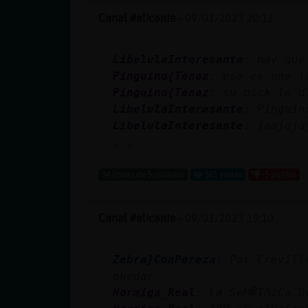
Canal #alicante
-
09/01/2023 20:13
LibelulaInteresante
: hay que
Pinguino{Tenaz
: esa es una l
Pinguino{Tenaz
: su nick lo d
LibelulaInteresante
: Pinguin
LibelulaInteresante
: jaajaja
...
34 líneas de 5 usuarios
561 visitas
-5 puntos
Canal #alicante
-
09/01/2023 19:10
Zebra}ConPereza
: Por Crevill
quedar
Hormiga_Real
: La SeM�TRiCa D