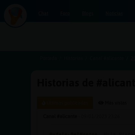
Chat
Foro
Blogs
Noticias
Iniciar
sesión
Portada
Historias
Canal #alicante
2
Historias de #alican
¡Chatea
sin
publicidad!
Últimas publicadas
Más vistas
Canal #alicante
-
09/01/2023 23:26
Crear
una
Bufalo-DelMonton
: Hola Pista