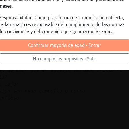
opositos
meses.
os q si y los q no jjjj
Rana_Verde
Responsabilidad: Como plataforma de comunicación abierta,
cada usuario es responsable del cumplimiento de las normas
de convivencia y del contenido que genera en las salas.
Confirmar mayoría de edad - Entrar
No cumplo los requisitos - Salir
el de amor que en aquella partada orilla no h
la?
a mejor
uien san nuan campello o cerca
confieso