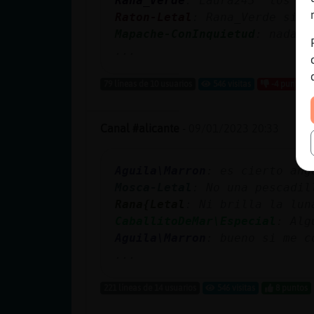
Rana_Verde
: Laura243 los pr
Raton-Letal
: Rana_Verde si l
Mapache-ConInquietud
: nada, 
...
79 líneas de 10 usuarios
546 visitas
-4 puntos
Canal #alicante
-
09/01/2023 20:33
Aguila\Marron
: es cierto ang
Mosca-Letal
: No una pescadil
Rana{Letal
: Ni brilla la lun
CaballitoDeMar\Especial
: Alg
Aguila\Marron
: bueno si me 
...
221 líneas de 14 usuarios
546 visitas
8 puntos