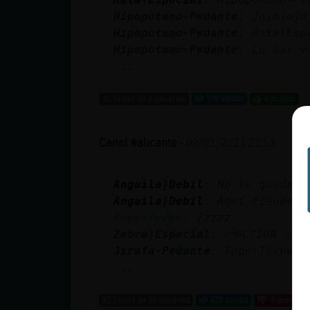
Hipopotamo-Pedante
: Jajajaja
Hipopotamo-Pedante
: Rata\Esp
Hipopotamo-Pedante
: Lo has v
...
41 líneas de 6 usuarios
598 visitas
4 puntos
Canal #alicante
-
09/01/2023 21:53
Anguila}Debil
: No le quedaba
Anguila}Debil
: Aquí tienes u
Topo\Torpe
: Zzzzz
Zebra}Especial
: ACTION sig
Jirafa-Pedante
: Topo\Torpe s
...
85 líneas de 10 usuarios
528 visitas
-9 puntos