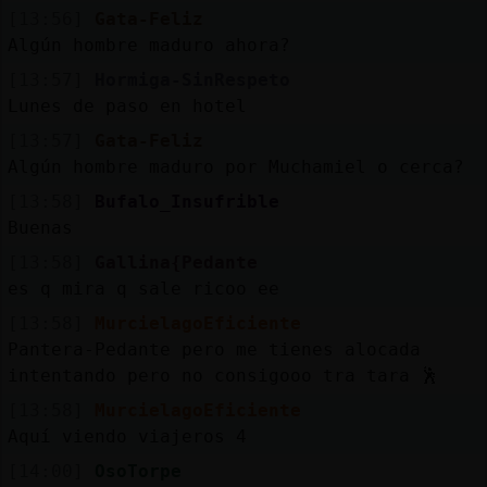
[13:56]
Gata-Feliz
Algún hombre maduro ahora?
[13:57]
Hormiga-SinRespeto
Lunes de paso en hotel
[13:57]
Gata-Feliz
Algún hombre maduro por Muchamiel o cerca?
[13:58]
Bufalo_Insufrible
Buenas
[13:58]
Gallina{Pedante
es q mira q sale ricoo ee
[13:58]
MurcielagoEficiente
Pantera-Pedante pero me tienes alocada
intentando pero no consigooo tra tara 🕺
[13:58]
MurcielagoEficiente
Aquí viendo viajeros 4
[14:00]
OsoTorpe