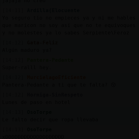
jajaja no creo
[14:11]
Ardilla{Elocuente
Yo seguro tío no empieces ya y ni me hables
que maricon no soy así que no te equivoques
y no molestes ya lo sabes Serpiente\Feroz
[14:12]
Gata-Feliz
Algún maduro ya?
[14:12]
Pantera-Pedante
Super-ralll hey.
[14:12]
MurcielagoEficiente
Pantera-Pedante a ti que te falta? 😚
[14:12]
Hormiga-SinRespeto
Lunes de paso en hotel
[14:13]
OsoTorpe
Le falto decir que ropa llevaba
[14:13]
OsoTorpe
xDDDDDDDDDDDDDDDDDDD