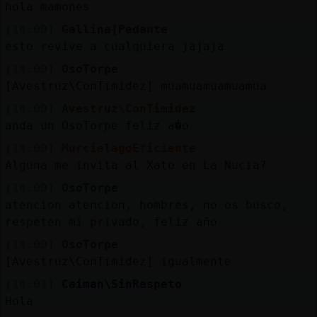
hola mamones
[14:00]
Gallina{Pedante
esto revive a cualquiera jajaja
[14:00]
OsoTorpe
[Avestruz\ConTimidez] muamuamuamuamua
[14:00]
Avestruz\ConTimidez
anda un OsoTorpe feliz a�o
[14:00]
MurcielagoEficiente
Alguna me invita al Xato en La Nucia?
[14:00]
OsoTorpe
atencion atencion, hombres, no os busco,
respeten mi privado, feliz año
[14:00]
OsoTorpe
[Avestruz\ConTimidez] igualmente
[14:01]
Caiman\SinRespeto
Hola