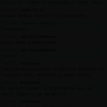
Eso es un llamar la atención en toda regla
[14:06]
Gata-Feliz
Alguno maduro ahora? Yo chico joven
[14:06]
Pantera-Pedante
Totalmente.
[14:07]
Gallina{Pedante
nunca debi enamorarmeee
[14:07]
Gallina{Pedante
jajaja
[14:07]
OsoTorpe
[MurcielagoEficiente] llamar la atencion es
llamarte rojo, marxista y demas cosas
[14:07]
OsoTorpe
Si quiero llamar la atencion me voy al
corte ingles y me despeloto
[14:07]
OsoTorpe