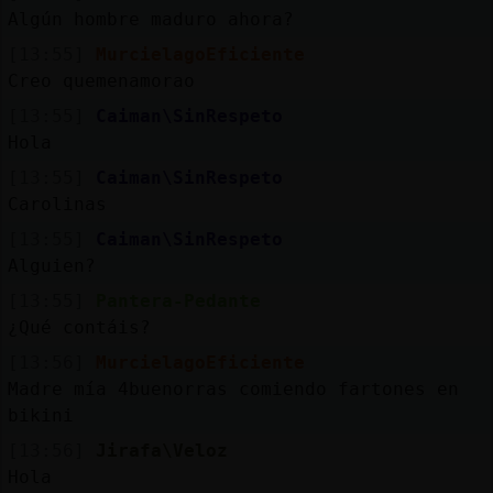
Mis
Algún hombre maduro ahora?
blogs
[13:55]
MurcielagoEficiente
Creo quemenamorao
[13:55]
Caiman\SinRespeto
Mis
Hola
foros
[13:55]
Caiman\SinRespeto
Carolinas
[13:55]
Caiman\SinRespeto
Registr
Alguien?
un
[13:55]
Pantera-Pedante
canal
¿Qué contáis?
[13:56]
MurcielagoEficiente
Madre mía 4buenorras comiendo fartones en
bikini
Más
gestion
[13:56]
Jirafa\Veloz
Hola