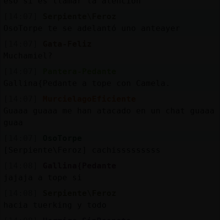
eso si es llamar la atencion
[14:07]
Serpiente\Feroz
OsoTorpe te se adelantó uno anteayer
[14:07]
Gata-Feliz
Muchamiel?
[14:07]
Pantera-Pedante
Gallina{Pedante a tope con Camela.
[14:07]
MurcielagoEficiente
Guaaa guaaa me han atacado en un chat guaaa
guaa
[14:07]
OsoTorpe
[Serpiente\Feroz] cachisssssssss
[14:08]
Gallina{Pedante
jajaja a tope si
[14:08]
Serpiente\Feroz
hacia tuerking y todo