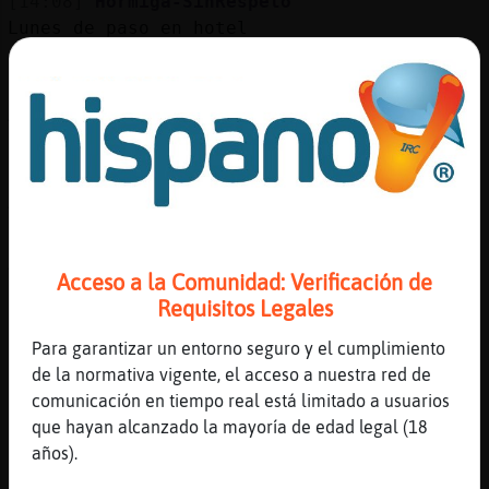
[14:08]
Hormiga-SinRespeto
Lunes de paso en hotel
[14:08]
Ardilla{Elocuente
Por Crevillente la estación elche Catral
Albatera o cerca alguna mujer para quedar
un rato
[14:08]
Serpiente\Feroz
Ardilla{Elocuente feliz año nene xd
[14:08]
Gata-Feliz
Algún hombre maduro por Muchamiel o cerca?
Acceso a la Comunidad: Verificación de
[14:08]
Caiman\SinRespeto
Requisitos Legales
Hola
Para garantizar un entorno seguro y el cumplimiento
[14:08]
OsoTorpe
de la normativa vigente, el acceso a nuestra red de
[Serpiente\Feroz] puedo escalar las torres
comunicación en tiempo real está limitado a usuarios
de madrid con un tanga de elefante?
que hayan alcanzado la mayoría de edad legal (18
[14:09]
Serpiente\Feroz
años).
OsoTorpe en pelotas es en pelotas...