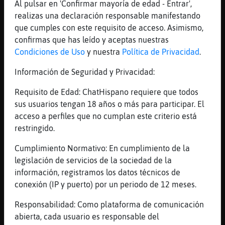
Al pulsar en 'Confirmar mayoría de edad - Entrar',
[14:09]
Serpiente\Feroz
realizas una declaración responsable manifestando
no te vayas poniendo cosas ahora
que cumples con este requisito de acceso. Asimismo,
[14:09]
Gallina{Pedante
confirmas que has leído y aceptas nuestras
jajaja si q se han portao mal los reyes que
Condiciones de Uso
y nuestra
Política de Privacidad
.
estais todos mosqueaos eee
Información de Seguridad y Privacidad:
[14:09]
OsoTorpe
ajá ok gritando viva VOX
Requisito de Edad: ChatHispano requiere que todos
sus usuarios tengan 18 años o más para participar. El
[14:09]
Serpiente\Feroz
acceso a perfiles que no cumplan este criterio está
ponte unas orejeras de esas
restringido.
[14:09]
Serpiente\Feroz
pero solo al napo, sin tangas.
Cumplimiento Normativo: En cumplimiento de la
legislación de servicios de la sociedad de la
[14:09]
Gata-Feliz
información, registramos los datos técnicos de
Algún hombre maduro ahora?
conexión (IP y puerto) por un periodo de 12 meses.
[14:10]
OsoTorpe
A mi me regalaron un coche
Responsabilidad: Como plataforma de comunicación
abierta, cada usuario es responsable del
[14:10]
Bufalo_Insufrible