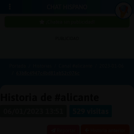
CHAT HISPANO
¡Chatea sin publicidad!
PUBLICIDAD
Iniciar
sesión
Portada
Historias
Canal #alicante
2023-01-06
63b8c4947c4bd81ab52c076c
¡Chatea
sin
publici
Historia de #alicante
06/01/2023 13:51
529 visitas
Crear
una
Reportar
Historia anterior
cuenta