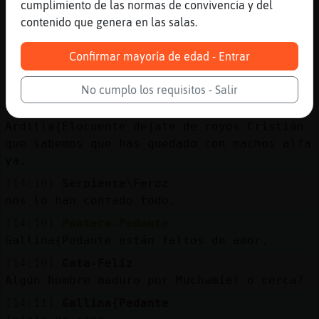
cumplimiento de las normas de convivencia y del
Hola alguien de sanvi
contenido que genera en las salas.
[14:10]
OsoTorpe
me porte super bien
Confirmar mayoría de edad - Entrar
[14:10]
Ardilla{Elocuente
Solo busco mujeres gracias
No cumplo los requisitos - Salir
[14:10]
Serpiente\Feroz
Ardilla{Elocuente dejate de royos Cristián
que sabemos que has quedado con machos alfa
ya.
[14:10]
Serpiente\Feroz
nos lo han contado todo.
[14:10]
Pantera-Pedante
Gallina{Pedante están faltos de amor.
[14:10]
Gata-Feliz
Algún hombre maduro por Muchamiel o cerca?
[14:11]
Gallina{Pedante