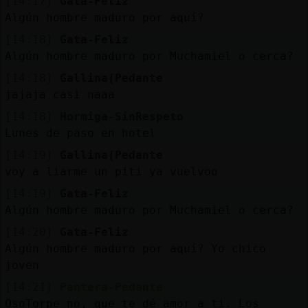
[14:17]
Gata-Feliz
Algún hombre maduro por aquí?
[14:18]
Gata-Feliz
Algún hombre maduro por Muchamiel o cerca?
[14:18]
Gallina{Pedante
jajaja casi naaa
[14:18]
Hormiga-SinRespeto
Lunes de paso en hotel
[14:19]
Gallina{Pedante
voy a liarme un piti ya vuelvoo
[14:19]
Gata-Feliz
Algún hombre maduro por Muchamiel o cerca?
[14:20]
Gata-Feliz
Algún hombre maduro por aquí? Yo chico
joven
[14:21]
Pantera-Pedante
OsoTorpe no, que te dé amor a ti. Los