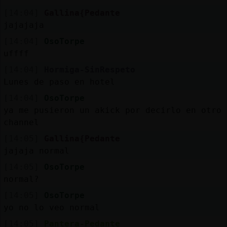
[14:04]
Gallina{Pedante
jajajaja
[14:04]
OsoTorpe
uffff
[14:04]
Hormiga-SinRespeto
Lunes de paso en hotel
[14:04]
OsoTorpe
ya me pusieron un akick por decirlo en otro
channel
[14:05]
Gallina{Pedante
jajaja normal
[14:05]
OsoTorpe
normal?
[14:05]
OsoTorpe
yo no lo veo normal
[14:05]
Pantera-Pedante