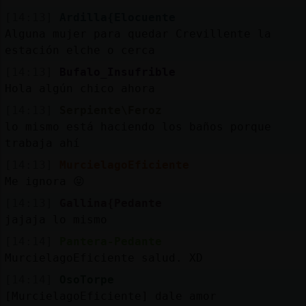
[14:13]
Ardilla{Elocuente
Alguna mujer para quedar Crevillente la
estación elche o cerca
[14:13]
Bufalo_Insufrible
Hola algún chico ahora
[14:13]
Serpiente\Feroz
lo mismo está haciendo los baños porque
trabaja ahí
[14:13]
MurcielagoEficiente
Me ignora 😝
[14:13]
Gallina{Pedante
jajaja lo mismo
[14:14]
Pantera-Pedante
MurcielagoEficiente salud. XD
[14:14]
OsoTorpe
[MurcielagoEficiente] dale amor