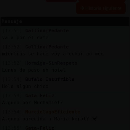
Historia siguiente
Mensaje
Reserva
[13:51]
Gallina{Pedante
alias
va a por el cafe
[13:52]
Gallina{Pedante
mientras se hace voy a echar un meo
Actuali
[13:52]
Hormiga-SinRespeto
contras
Lunes de paso en hotel
[13:54]
Bufalo_Insufrible
Hola algún chico
Actuali
[13:54]
Gata-Feliz
IP
Alguno por Muchamiel?
virtual
[13:54]
MurcielagoEficiente
Alguna parecida a María kerol? 💓
[13:55]
Gata-Feliz