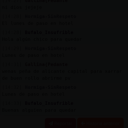
[14:27]
Gallina{Pedante
ni dios jejeje
[14:28]
Hormiga-SinRespeto
El lunes de paso en hotel
[14:28]
Bufalo_Insufrible
Hola algún chico para quedar
[14:29]
Hormiga-SinRespeto
Lunes de paso en hotel
[14:31]
Gallina{Pedante
wenas peña de alicante capital para xarrar
de buen rollo abrirme pv
[14:32]
Hormiga-SinRespeto
Lunes de paso en hotel
[14:33]
Bufalo_Insufrible
Buenas alguien para quedar
Reportar
Historia anterior