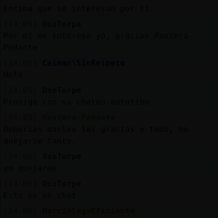
Encima que se interesan por ti.
[14:05]
OsoTorpe
Por mi me intereso yo, gracias Pantera-
Pedante
[14:05]
Caiman\SinRespeto
Hola
[14:05]
OsoTorpe
Prosiga con su chateo matutino
[14:05]
Pantera-Pedante
Deberías darles las gracias y todo, no
quejarte tanto.
[14:06]
OsoTorpe
yo quejarme
[14:06]
OsoTorpe
Esto es un chat
[14:06]
MurcielagoEficiente