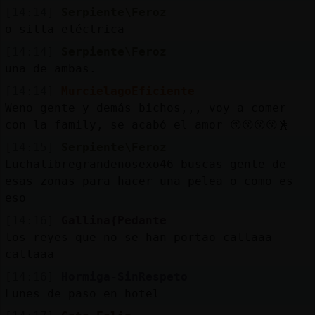
[14:14]
Serpiente\Feroz
o silla eléctrica
[14:14]
Serpiente\Feroz
una de ambas.
[14:14]
MurcielagoEficiente
Weno gente y demás bichos,,, voy a comer
con la family, se acabó el amor 😚😚😚😚🕺
[14:15]
Serpiente\Feroz
Luchalibregrandenosexo46 buscas gente de
esas zonas para hacer una pelea o como es
eso
[14:16]
Gallina{Pedante
los reyes que no se han portao callaaa
callaaa
[14:16]
Hormiga-SinRespeto
Lunes de paso en hotel