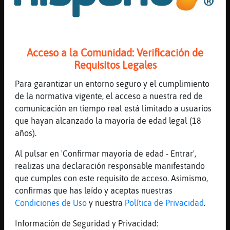
[12:37]
Gallina{Transparente
EstrellaDeMarFeroz mujer que entra aqui a
saco..... o no es mujer, o es un bot, o es
lumi
Acceso a la Comunidad: Verificación de
[12:37]
Bufalo\DelMonton
Requisitos Legales
ACTION siente una puñalada por la
Para garantizar un entorno seguro y el cumplimiento
espalda.... Será Jirafa}Torpe
de la normativa vigente, el acceso a nuestra red de
[12:38]
EstrellaDeMarFeroz
comunicación en tiempo real está limitado a usuarios
[Gallina{Transparente] Buena deduccion
que hayan alcanzado la mayoría de edad legal (18
cielo jaja
años).
[12:38]
Bufalo\DelMonton
Al pulsar en 'Confirmar mayoría de edad - Entrar',
Un iluminati?
realizas una declaración responsable manifestando
[12:38]
EstrellaDeMarFeroz
que cumples con este requisito de acceso. Asimismo,
A ver hay de todo Hay mujeres super fogozas
confirmas que has leído y aceptas nuestras
que van a eso Y toman la iniciativa
Condiciones de Uso
y nuestra
Política de Privacidad
.
[12:38]
EstrellaDeMarFeroz
Información de Seguridad y Privacidad:
Y esta todo bien