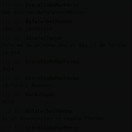
[12:31]
EstrellaDeMarFeroz
Que oferton Bufalo\DelMonton
[12:32]
Bufalo\DelMonton
Todo un facherito
[12:33]
Jirafa}Torpe
Pero me ha animado más el día ;) de lo que
ya era
[12:33]
EstrellaDeMarFeroz
Jaja
[12:33]
EstrellaDeMarFeroz
[Arturo_] Buenass
[12:33]
Rata-Fugaz
Hola
[12:33]
Bufalo\DelMonton
Si un desconocido te regala flores....
[12:34]
EstrellaDeMarFeroz