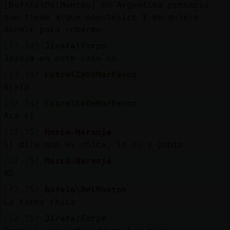
[Bufalo\DelMonton] En Argentina pensaria
que tiene algun anestesico Y me quiere
dormir para robarme
[12:34]
Jirafa}Torpe
Jajaja en este caso no
[12:34]
EstrellaDeMarFeroz
Ajaja
[12:34]
EstrellaDeMarFeroz
Aca si
[12:35]
Mosca-Naranja
Si dice que es chica, lo es y punto
[12:35]
Mosca-Naranja
XD
[12:35]
Bufalo\DelMonton
La tiene chica
[12:35]
Jirafa}Torpe