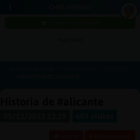
CHAT HISPANO
¡Chatea sin publicidad!
PUBLICIDAD
Iniciar
sesión
Portada
Historias
Canal #alicante
2022-12-05
638e9470c4bfff315d7a503f
¡Chatea
sin
publici
Historia de #alicante
05/12/2022 12:29
603 visitas
Crear
una
Reportar
Historia anterior
cuenta