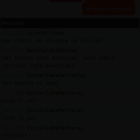
Historia siguiente
Mensaje
Reserva
[12:29]
Jirafa}Torpe
alias
Que chula, me encanta la canción
[12:29]
Bufalo\DelMonton
Hay helado para mascotas, pero habrá
Actuali
turrones para mascotas?
contras
[12:29]
EstrellaDeMar\Veloz
que bonito el amor
[12:30]
EstrellaDeMarFeroz
Actuali
Love ir air
IP
[12:30]
EstrellaDeMarFeroz
virtual
Love is air
[12:30]
EstrellaDeMarFeroz
<3<3<3<3