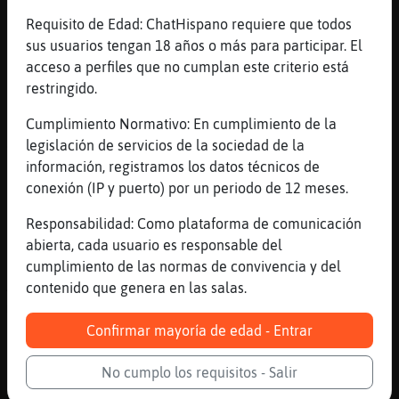
[12:38]
EstrellaDeMarFeroz
Requisito de Edad: ChatHispano requiere que todos
Pero no creo que sean la mayoria
sus usuarios tengan 18 años o más para participar. El
acceso a perfiles que no cumplan este criterio está
[12:39]
Gallina{Transparente
restringido.
ni minoria....
[12:39]
EstrellaDeMarFeroz
Cumplimiento Normativo: En cumplimiento de la
Jaja
legislación de servicios de la sociedad de la
información, registramos los datos técnicos de
[12:39]
Gallina{Transparente
conexión (IP y puerto) por un periodo de 12 meses.
por supuesto que una mujer puede entrar a
eso, y mas.... pero creo que son mas
Responsabilidad: Como plataforma de comunicación
sutiles
abierta, cada usuario es responsable del
[12:39]
Bufalo\DelMonton
cumplimiento de las normas de convivencia y del
Ahora en España si te sientes mujer eres
contenido que genera en las salas.
mujer.... Menos para los juegos Olímpicos
que sigues siendo un maromo
Confirmar mayoría de edad - Entrar
[12:39]
EstrellaDeMarFeroz
No cumplo los requisitos - Salir
Se imaginan una mujer que va a los privados