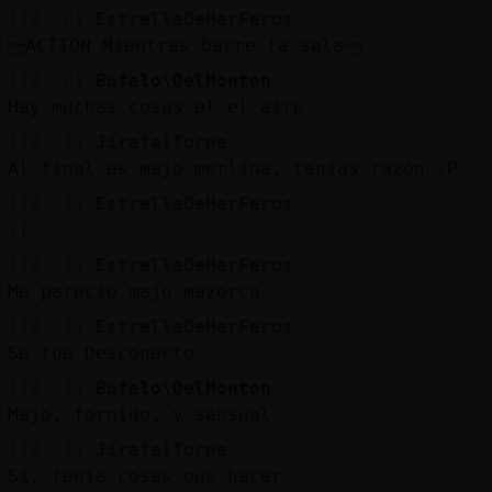
Mis
[12:30]
EstrellaDeMarFeroz
blogs
ACTION Mientras barre la sala
[12:30]
Bufalo\DelMonton
Hay muchas cosas el el aire
Mis
[12:31]
Jirafa}Torpe
foros
Al final es majo merlina, tenías razón :P
[12:31]
EstrellaDeMarFeroz
:)
Registr
[12:31]
EstrellaDeMarFeroz
un
Me parecio majo mazorca
canal
[12:31]
EstrellaDeMarFeroz
Se fue Desconecto
[12:31]
Bufalo\DelMonton
Majo, fornido, y sensual
Más
gestion
[12:31]
Jirafa}Torpe
Si, tenía cosas que hacer