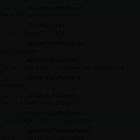
[12:41]
EstrellaDeMarFeroz
Me hizo cosa imaginarlo
[12:41]
Jirafa}Torpe
Jajaja krispis calla
[12:41]
EstrellaDeMarFeroz
Jajajjajaja
[12:41]
Bufalo\DelMonton
En el chat todo se resume en cuantos cm
[12:41]
EstrellaDeMarFeroz
Ainsssss
[12:41]
Culebra_Paciente
Feliz lunes para todos!!!
[12:41]
EstrellaDeMarFeroz
[Culebra_Paciente] muasssssss
[12:41]
Gallina{Transparente
mira... llego el vigilante