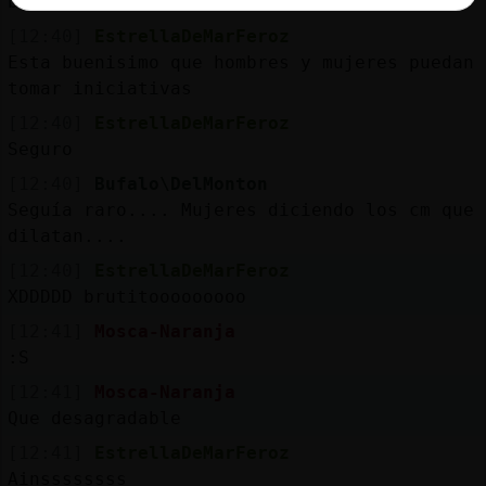
buscando eso? Los hombres fliparian
[12:40]
EstrellaDeMarFeroz
Esta buenisimo que hombres y mujeres puedan
tomar iniciativas
[12:40]
EstrellaDeMarFeroz
Seguro
[12:40]
Bufalo\DelMonton
Seguía raro.... Mujeres diciendo los cm que
dilatan....
[12:40]
EstrellaDeMarFeroz
XDDDDD brutitooooooooo
[12:41]
Mosca-Naranja
:S
[12:41]
Mosca-Naranja
Que desagradable
[12:41]
EstrellaDeMarFeroz
Ainssssssss