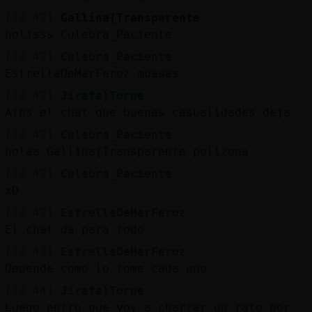
[12:42]
Gallina{Transparente
holisss Culebra_Paciente
[12:42]
Culebra_Paciente
EstrellaDeMarFeroz muaaas
[12:42]
Jirafa}Torpe
Ains el chat que buenas casualidades deja
[12:42]
Culebra_Paciente
holaa Gallina{Transparente polizona
[12:42]
Culebra_Paciente
xD
[12:42]
EstrellaDeMarFeroz
El chat da para todo
[12:43]
EstrellaDeMarFeroz
Depende como lo tome cada uno
[12:44]
Jirafa}Torpe
Luego entro que voy a charrar un rato por