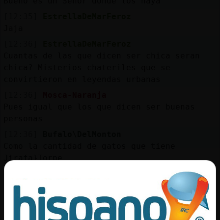
Bueno es un Señor donde los haya
[12:35]
EstrellaDeMarFeroz
Jaja
[12:36]
EstrellaDeMarFeroz
Cuantas de las que dicen ser chica seran
chica? Misterios chateriles que se
convirtieron en leyendas urbanas
[12:36]
Mosca-Naranja
Pues igual que los que dicen ser buenas
personas
[12:36]
Bufalo\DelMonton
Como la cantidad de gatos que tiene
Jirafa}Torpe
[12:37]
Jirafa}Torpe
Krispis jajaja
[12:37]
EstrellaDeMarFeroz
Hay de todo en la vi񡠤el se�or