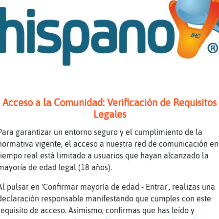
toickof xd
 se ponga amor a dirigir mejor
udo paquete de espa�a
 salga ya ausencio
pusesio
a arreglado Leon{Eficiente
 no se cruzan con brasil o inglaterra
Acceso a la Comunidad: Verificación de Requisitos
on no le puede ganar a españa ni en sueños
Legales
Para garantizar un entorno seguro y el cumplimiento de la
 moros nos meten 5 lo menos
normativa vigente, el acceso a nuestra red de comunicación en
tiempo real está limitado a usuarios que hayan alcanzado la
j pesadilla nosotros
mayoría de edad legal (18 años).
 marruecos nos elimina ni cotiza
Al pulsar en 'Confirmar mayoría de edad - Entrar', realizas una
jjajja
declaración responsable manifestando que cumples con este
tiene ya apalabrao antonio sanchez
requisito de acceso. Asimismo, confirmas que has leído y