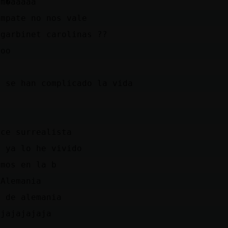
 m�aaaaa
empate no nos vale
 garbinet carolinas ??
ooo
s
o se han complicado la vida
s
f
ece surrealista
o ya lo he vivido
amos en la b
 Alemania
l de alemania
ajajajajaja