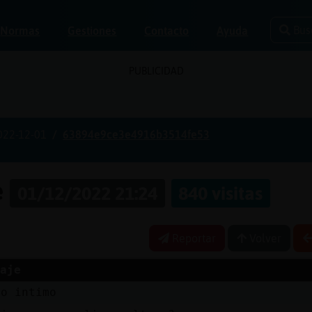
Bus
Normas
Gestiones
Contacto
Ayuda
PUBLICIDAD
022-12-01
63894e9ce3e4916b3514fe53
e
01/12/2022 21:24
840 visitas
Reportar
Volver
aje
go intimo