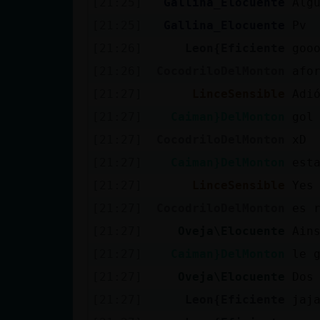
[21:25]
Gallina_Elocuente
Alg
cuenta
[21:25]
Gallina_Elocuente
Pv
[21:26]
Leon{Eficiente
goo
[21:26]
CocodriloDelMonton
afo
Reservar
[21:27]
LinceSensible
Adi
alias
[21:27]
Caiman}DelMonton
gol
[21:27]
CocodriloDelMonton
xD
Actualizar
[21:27]
Caiman}DelMonton
est
contraseña
[21:27]
LinceSensible
Yes
[21:27]
CocodriloDelMonton
es 
[21:27]
Oveja\Elocuente
Ain
Actualizar
[21:27]
Caiman}DelMonton
le 
IP virtual
[21:27]
Oveja\Elocuente
Dos
[21:27]
Leon{Eficiente
jaj