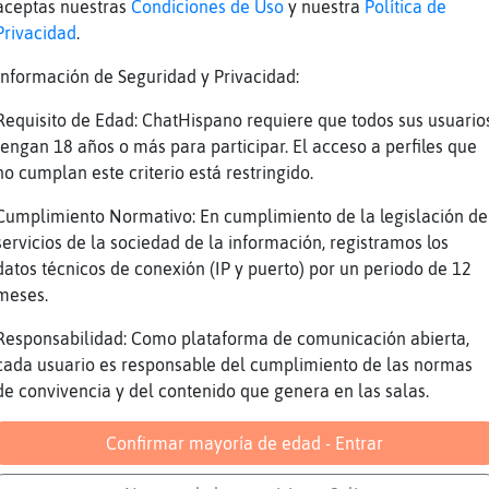
onio?
aceptas nuestras
Condiciones de Uso
y nuestra
Política de
Privacidad
.
鮠es?
no me concentro
Información de Seguridad y Privacidad:
aquí
Requisito de Edad: ChatHispano requiere que todos sus usuario
mania se dejara marcar, nos hunde con ellos
tengan 18 años o más para participar. El acceso a perfiles que
no cumplan este criterio está restringido.
 susis estos ya
arbaridad
Cumplimiento Normativo: En cumplimiento de la legislación de
servicios de la sociedad de la información, registramos los
encioooooooooo
datos técnicos de conexión (IP y puerto) por un periodo de 12
 si
meses.
f
Responsabilidad: Como plataforma de comunicación abierta,
aasiiiiii
cada usuario es responsable del cumplimiento de las normas
 me tomaré una infusión
de convivencia y del contenido que genera en las salas.
iiii
Confirmar mayoría de edad - Entrar
uien quiere??? Xd