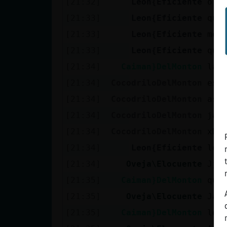
[21:32]
Leon{Eficiente
o s
[21:33]
Leon{Eficiente
que
[21:33]
Leon{Eficiente
men
[21:33]
Leon{Eficiente
que
[21:34]
Caiman}DelMonton
la 
[21:34]
CocodriloDelMonton
est
[21:34]
CocodriloDelMonton
asi
[21:34]
CocodriloDelMonton
jap
[21:34]
CocodriloDelMonton
xD
[21:34]
Leon{Eficiente
los
[21:34]
Oveja\Elocuente
Jjj
[21:35]
Caiman}DelMonton
que
[21:35]
Oveja\Elocuente
Jaj
[21:35]
Caiman}DelMonton
lo 