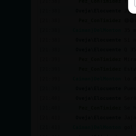
[21:38]
Pez_ConTimidez
Y u
[21:38]
Oveja\Elocuente
Jjj
[21:38]
Pez_ConTimidez
😄😄
[21:38]
Caiman}DelMonton
35 
[21:38]
Oveja\Elocuente
Si 
[21:38]
Oveja\Elocuente
Q 3
[21:39]
Pez_ConTimidez
Mir
[21:39]
Pez_ConTimidez
Est
[21:39]
Caiman}DelMonton
lo 
[21:39]
Oveja\Elocuente
Pue
[21:40]
Oveja\Elocuente
Ser
[21:40]
Pez_ConTimidez
Se 
[21:41]
Oveja\Elocuente
Jaj
[21:41]
Caiman}DelMonton
gol