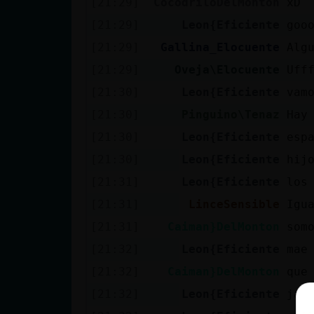
[21:29]
CocodriloDelMonton
xD
[21:29]
Leon{Eficiente
goo
[21:29]
Gallina_Elocuente
Alg
[21:29]
Oveja\Elocuente
Uff
[21:30]
Leon{Eficiente
vam
[21:30]
Pinguino\Tenaz
Hay
[21:30]
Leon{Eficiente
espa
[21:30]
Leon{Eficiente
hij
[21:31]
Leon{Eficiente
los
[21:31]
LinceSensible
Igu
[21:31]
Caiman}DelMonton
som
[21:32]
Leon{Eficiente
mae
[21:32]
Caiman}DelMonton
que
[21:32]
Leon{Eficiente
jaj