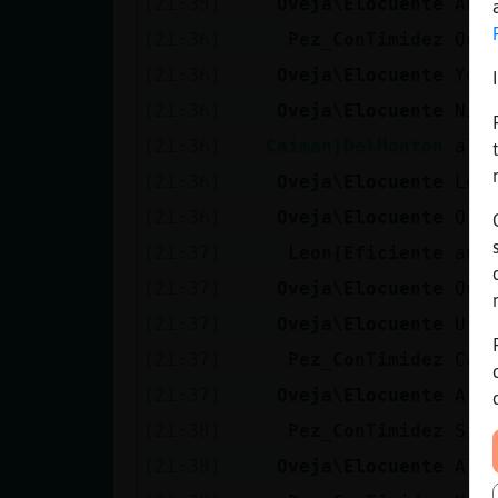
[21:35]
Oveja\Elocuente
Ant
[21:36]
Pez_ConTimidez
Qui
[21:36]
Oveja\Elocuente
Yo 
[21:36]
Oveja\Elocuente
Ni 
[21:36]
Caiman}DelMonton
ale
[21:36]
Oveja\Elocuente
Los
[21:36]
Oveja\Elocuente
Q b
[21:37]
Leon{Eficiente
aus
[21:37]
Oveja\Elocuente
Que
[21:37]
Oveja\Elocuente
Uff
[21:37]
Pez_ConTimidez
Caa
[21:37]
Oveja\Elocuente
Ara
[21:38]
Pez_ConTimidez
Sii
[21:38]
Oveja\Elocuente
Alg