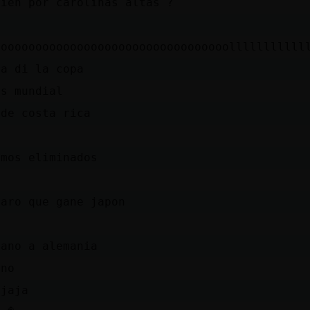
uien por carolinas altas ?
oooooooooooooooooooooooooooooooooolllllllllll
ra di la copa
ós mundial
 de costa rica
amos eliminados
raro que gane japon
s
gano a alemania
 no
ajaja