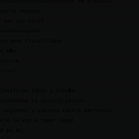
ooooooooooooooooooooooool de alemania
 potra tenemos
a que nos vale?
eeeeeeeeeeeeee
 estamos clasificados
re m�a
 suerte
serio?
clasifican japon y espa�a
aaaaaaaaa la infusi󮠡 pachas
o segundos y jugamos contra marruecos
jeje la voy a tomar igual
ad pa mi