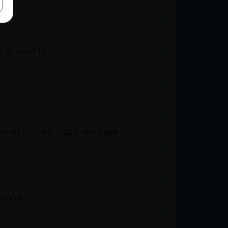
o a puerta
ga mirar el luis enrique
shhhh