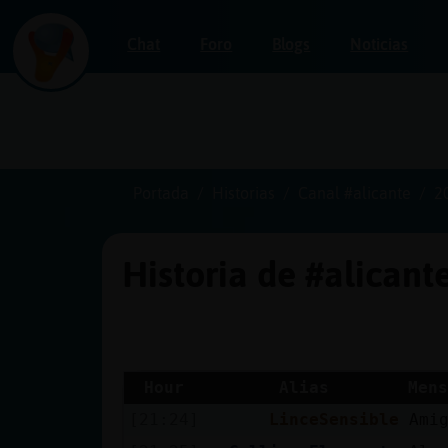
Chat
Foro
Blogs
Noticias
Iniciar
sesión
Portada
Historias
Canal #alicante
2
Historia de #alicant
¡Chatea
sin
publicidad!
Hour
Alias
Mens
[21:24]
LinceSensible
Ami
Crear
una