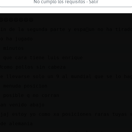
n yogurt de valerianas
No cumplo los requisitos - Salir
😄😄😄😄😄😄😄
min de la segunda parte y espa񡠡un no ha tirad
no ha jugado
5 minutos
a que cara tiene luis enrique
ᮠcomo pollos sin cabeza
de llevarse solo un 9 al mundial que se lo ha
s menuda posicion
á posible q no corran
han venido abajo
ajaj estoy yo como xa posiciones raras tuyas 
 de alemania