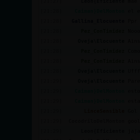
[21:27]
Leon{Eficiente
mae
Mis blogs
[21:28]
Caiman}DelMonton
el 
[21:28]
Gallina_Elocuente
Ppr
Mis foros
[21:28]
Pez_ConTimidez
Noo
[21:28]
Oveja\Elocuente
Ain
[21:28]
Pez_ConTimidez
Com
Registrar
[21:28]
Pez_ConTimidez
Ain
un canal
[21:28]
Oveja\Elocuente
Uff
[21:29]
Oveja\Elocuente
Par
[21:29]
Caiman}DelMonton
est
Más
[21:29]
Caiman}DelMonton
est
gestiones
[21:29]
LinceSensible
Gol
[21:29]
CocodriloDelMonton
goo
[21:29]
Leon{Eficiente
jaj