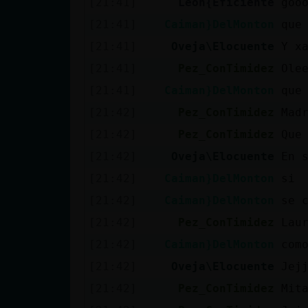
[21:41]
Leon{Eficiente
goo
[21:41]
Caiman}DelMonton
que
[21:41]
Oveja\Elocuente
Y x
[21:41]
Pez_ConTimidez
Ole
[21:41]
Caiman}DelMonton
que
[21:42]
Pez_ConTimidez
Mad
[21:42]
Pez_ConTimidez
Que
[21:42]
Oveja\Elocuente
En 
[21:42]
Caiman}DelMonton
si
[21:42]
Caiman}DelMonton
se 
[21:42]
Pez_ConTimidez
Laur
[21:42]
Caiman}DelMonton
com
[21:42]
Oveja\Elocuente
Jej
[21:42]
Pez_ConTimidez
Mit