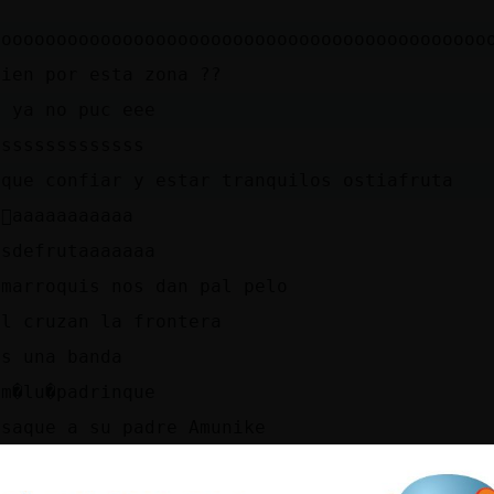
ooooooooooooooooooooooooooooooooooooooooooooo
uien por esta zona ??
f ya no puc eee
osssssssssssss
 que confiar y estar tranquilos ostiafruta
񡡡aaaaaaaaaaa
osdefrutaaaaaaa
 marroquis nos dan pal pelo
al cruzan la frontera
os una banda
 m�lu�padrinque
 saque a su padre Amunike
ajjaja