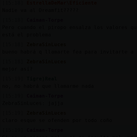
[15:18]
EstrellaDeMar\Eficiente
Nadie va al Dreamfit?????
[15:18]
Caiman-Torpe
Pero cuando el piropo ensalza los valores qu
está el problema
[15:18]
ZebraSinLuces
bueno habrá q llamarte fea para invitarte a 
[15:18]
ZebraSinLuces
mejor así?
[15:19]
Tigre}Real
no, no habrá que llamarme nada
[15:19]
Caiman-Torpe
ZebraSinLuces: jajja
[15:19]
ZebraSinLuces
claro esque se ofenden por todo coño
[15:19]
Caiman-Torpe