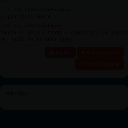
Pv
[15:30]
Cabra\SinRespeto
Algun chico ahora
[15:31]
ZebraSinLuces
Bueno os dejo q tengo q conducir y la guardi
el móvil en la mano jajaj
Reportar
Historia anterior
Historia siguiente
PUBLICIDAD