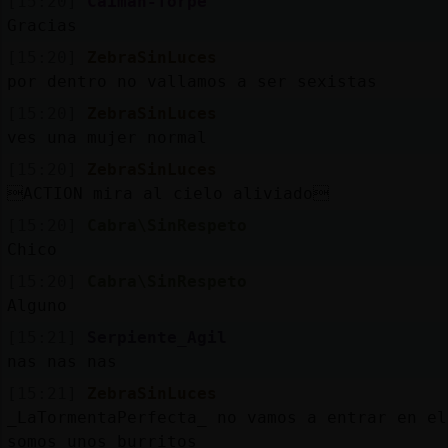
[15:20]
Caiman-Torpe
Gracias
[15:20]
ZebraSinLuces
por dentro no vallamos a ser sexistas
[15:20]
ZebraSinLuces
ves una mujer normal
[15:20]
ZebraSinLuces
ACTION mira al cielo aliviado
[15:20]
Cabra\SinRespeto
Chico
[15:20]
Cabra\SinRespeto
Alguno
[15:21]
Serpiente_Agil
nas nas nas
[15:21]
ZebraSinLuces
_LaTormentaPerfecta_ no vamos a entrar en el
somos unos burritos