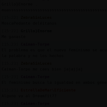
Grillo}Enorme .
muasssssssssssssssssssssssssssssssssssssssss
[15:22]
ZebraSinLuces
MoscaPedante deléitanos
[15:22]
Grillo}Enorme
Me ganaste
[15:23]
Caiman-Torpe
El problema es que el nuevo feminismo se acu
la palabra y no los hechos
[15:23]
ZebraSinLuces
Caiman-Torpe me caes bien jajajjaj
[15:23]
Caiman-Torpe
El feminismo busca la igualdad en ambos géne
[15:23]
EstrellaDeMar\Eficiente
Alguno va al Dreamfit??
[15:23]
Caiman-Torpe