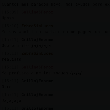
Cuantos mas parados haya, mas ayudas para ex
[15:09]
Gallina}Feroz
Upsss
[15:10]
ZebraSinLuces
Yo soy apolítico hasta q no me paguen un sue
[15:11]
Grillo}Enorme
Que brutito jajajaja
[15:11]
ZebraSinLuces
realista
[15:11]
Gallina}Feroz
Yo prefiero q me los toquen 🤣🤣🤣
[15:11]
Grillo}Enorme
Otro
[15:11]
Grillo}Enorme
Jajajaja
[15:11]
Grillo}Enorme