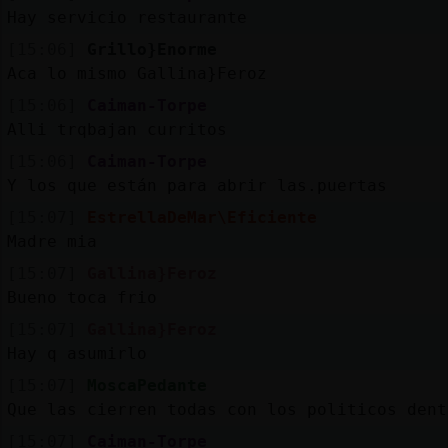
Hay servicio restaurante
[15:06]
Grillo}Enorme
Aca lo mismo Gallina}Feroz
[15:06]
Caiman-Torpe
Alli trqbajan curritos
[15:06]
Caiman-Torpe
Y los que están para abrir las.puertas
[15:07]
EstrellaDeMar\Eficiente
Madre mia
[15:07]
Gallina}Feroz
Bueno toca frio
[15:07]
Gallina}Feroz
Hay q asumirlo
[15:07]
MoscaPedante
Que las cierren todas con los politicos dent
[15:07]
Caiman-Torpe