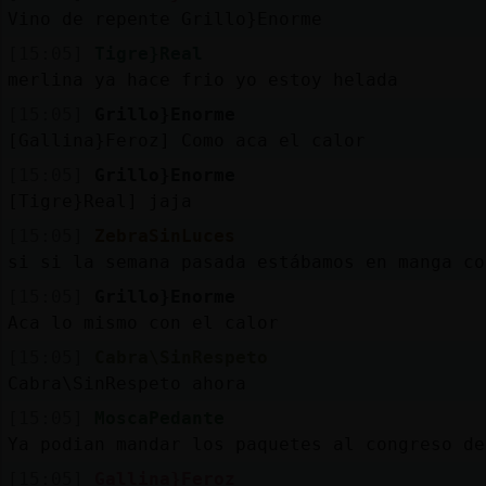
Vino de repente Grillo}Enorme
[15:05]
Tigre}Real
merlina ya hace frio yo estoy helada
[15:05]
Grillo}Enorme
[Gallina}Feroz] Como aca el calor
[15:05]
Grillo}Enorme
[Tigre}Real] jaja
[15:05]
ZebraSinLuces
si si la semana pasada estábamos en manga co
[15:05]
Grillo}Enorme
Aca lo mismo con el calor
[15:05]
Cabra\SinRespeto
Cabra\SinRespeto ahora
[15:05]
MoscaPedante
Ya podian mandar los paquetes al congreso de
[15:05]
Gallina}Feroz