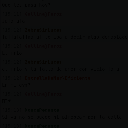
Que les pasa hoy?
[15:11]
Gallina}Feroz
Jajajaja
[15:12]
ZebraSinLuces
jajjajajjaajaj te iba a decir algo demasiado
[15:12]
Gallina}Feroz
El frio
[15:12]
ZebraSinLuces
el frío y la falta de amor con vicio jaja
[15:12]
EstrellaDeMar\Eficiente
En mi gym?
[15:12]
Gallina}Feroz
🤦🏼‍♂️
[15:13]
MoscaPedante
Si ya no se puede ni piropear por la calle
[15:13]
MoscaPedante