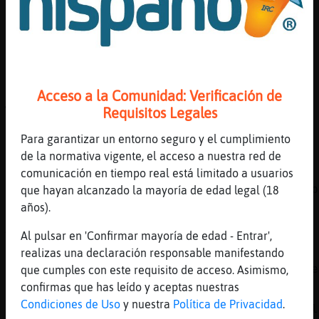
[15:14]
Ardilla}Enorme
Pvv
[15:14]
ZebraSinLuces
un poco de por favor al respecto
[15:15]
Caiman-Torpe
Acceso a la Comunidad: Verificación de
🙊
Requisitos Legales
[15:15]
EstrellaDeMar\Eficiente
Para garantizar un entorno seguro y el cumplimiento
En mi gym
de la normativa vigente, el acceso a nuestra red de
[15:15]
Caiman-Torpe
comunicación en tiempo real está limitado a usuarios
El piropo bien construido es como un verso b
que hayan alcanzado la mayoría de edad legal (18
años).
[15:15]
Cabra\SinRespeto
Algun chico Cabra\SinRespeto
Al pulsar en 'Confirmar mayoría de edad - Entrar',
[15:15]
Tigre}Real
realizas una declaración responsable manifestando
el piropo de un desconocido siempre sobra se
que cumples con este requisito de acceso. Asimismo,
confirmas que has leído y aceptas nuestras
[15:15]
ZebraSinLuces
Condiciones de Uso
y nuestra
Política de Privacidad
.
a mi madre le dijeron q tenia los ojos más l