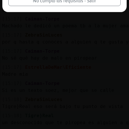
No cumplo los requisitos - Salir
[15:17]
Tigre}Real
ZebraSinLuces un piropo es una babosada, en 
[15:17]
Caiman-Torpe
Machado le dedicó un poema tb a la mujer ama
[15:17]
ZebraSinLuces
por q hasta q conoces a alguien q te gusta y
[15:17]
Caiman-Torpe
No sé qué hay de malo en piropear
[15:17]
EstrellaDeMar\Eficiente
Madre mia
[15:17]
Caiman-Torpe
Si es un texto soez, mejor que se calle
[15:18]
ZebraSinLuces
Tigre}Real eso será bajo tu punto de vista
[15:18]
Tigre}Real
un desconocido que te piropea es alguien a q