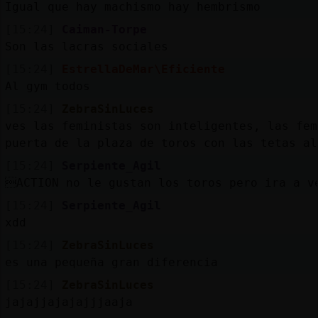
Igual que hay machismo hay hembrismo
[15:24]
Caiman-Torpe
Son las lacras sociales
[15:24]
EstrellaDeMar\Eficiente
Al gym todos
[15:24]
ZebraSinLuces
ves las feministas son inteligentes, las fem
puerta de la plaza de toros con las tetas al
[15:24]
Serpiente_Agil
ACTION no le gustan los toros pero ira a 
[15:24]
Serpiente_Agil
xdd
[15:24]
ZebraSinLuces
es una pequeña gran diferencia
[15:24]
ZebraSinLuces
jajajjajajajjjaaja