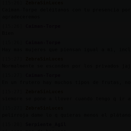
[15:26]
ZebraSinLuces
Caiman-Torpe deléitanos con tu presencia por
agradeceremos
[15:26]
Caiman-Torpe
Bien
[15:26]
Caiman-Torpe
Hay mas mujeres que piensan igual a mi, incl
[15:27]
ZebraSinLuces
Normalmente se esconden por los privados jaj
[15:27]
Caiman-Torpe
En un frutero hay muchos tipos de frutas, no
[15:27]
ZebraSinLuces
siemore se pone a llover cuando tengo q ir a
[15:27]
ZebraSinLuces
pelirroja dame lo q quieras menos el plátano
[15:28]
Serpiente_Agil