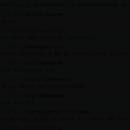
el frío lo disfruto en la nieve haciendo el 
[15:04]
Grillo}Enorme
Ajaja
[15:04]
Gallina}Feroz
Yo estoy por enchufar la estufa
[15:04]
ZebraSinLuces
tengo las manos q me da pereza hasta sacárme
[15:04]
Grillo}Enorme
Que friolentos son
[15:05]
Cabra\SinRespeto
Algun chico Cabra\SinRespeto
[15:05]
Grillo}Enorme
Que brutito
[15:05]
EstrellaDeMar\Eficiente
Hace frío, quién se viene a l ducha del gym?
[15:05]
Gallina}Feroz