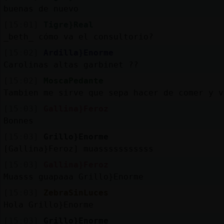
Mis
buenas de nuevo
blogs
[15:01]
Tigre}Real
_beth_ cómo va el consultorio?
[15:02]
Ardilla}Enorme
Mis
Carolinas altas garbinet ??
foros
[15:02]
MoscaPedante
Tambien me sirve que sepa hacer de comer y v
[15:03]
Gallina}Feroz
Registr
Bonnes
un
[15:03]
Grillo}Enorme
canal
[Gallina}Feroz] muasssssssssss
[15:03]
Gallina}Feroz
Muasss guapaaa Grillo}Enorme
Más
[15:03]
ZebraSinLuces
gestion
Hola Grillo}Enorme
[15:03]
Grillo}Enorme