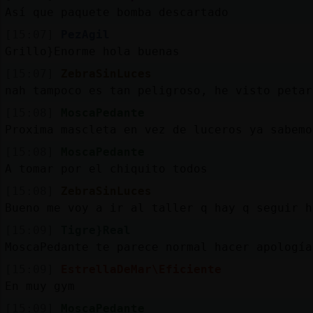
Así que paquete bomba descartado
[15:07]
PezAgil
Grillo}Enorme hola buenas
[15:07]
ZebraSinLuces
nah tampoco es tan peligroso, he visto petar
[15:08]
MoscaPedante
Proxima mascleta en vez de luceros ya sabemo
[15:08]
MoscaPedante
A tomar por el chiquito todos
[15:08]
ZebraSinLuces
Bueno me voy a ir al taller q hay q seguir h
[15:09]
Tigre}Real
MoscaPedante te parece normal hacer apología
[15:09]
EstrellaDeMar\Eficiente
En muy gym
[15:09]
MoscaPedante