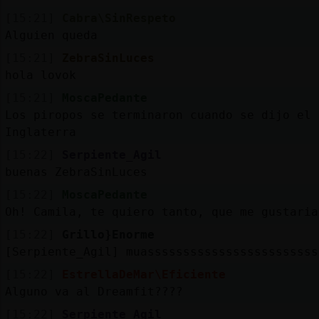
[15:21]
Cabra\SinRespeto
Alguien queda
[15:21]
ZebraSinLuces
hola lovok
[15:21]
MoscaPedante
Los piropos se terminaron cuando se dijo el 
Inglaterra
[15:22]
Serpiente_Agil
buenas ZebraSinLuces
[15:22]
MoscaPedante
Oh! Camila, te quiero tanto, que me gustaria
[15:22]
Grillo}Enorme
[Serpiente_Agil] muassssssssssssssssssssssss
[15:22]
EstrellaDeMar\Eficiente
Alguno va al Dreamfit????
[15:22]
Serpiente_Agil