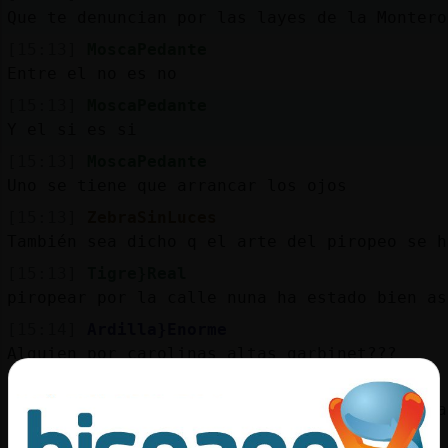
Que te denuncian por las layes de la Montero
[15:13]
MoscaPedante
Entre el no es no
[15:13]
MoscaPedante
Y el si es si
[15:13]
MoscaPedante
Uno se tiene que arrancar los ojos
[15:13]
ZebraSinLuces
También sea dicho q el arte del piropeo se h
[15:13]
Tigre}Real
piropear por la calle nuna ha estado bien as
[15:14]
Ardilla}Enorme
Alguien por carolinas altas garbinet???
[15:14]
ZebraSinLuces
lo q Antea era tienes dos ojos como dos gira
sartén te esclafaba los huevos