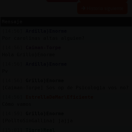
Historia siguiente
Mensaje
Reserva
[14:56]
Ardilla}Enorme
alias
Por carolinas altas alguien?
[14:56]
Caiman-Torpe
Hola Grillo}Enorme
Actuali
[14:56]
Ardilla}Enorme
contras
Pv
[14:56]
Grillo}Enorme
[Caiman-Torpe] Sos op de Psicologia vos no?
Actuali
[14:56]
EstrellaDeMar\Eficiente
IP
Cómo vamos
virtual
[14:59]
Grillo}Enorme
[PolltoSinGallina] jajja
[15:01]
Tigre}Real