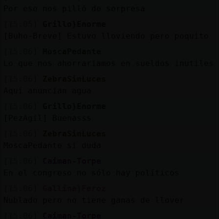
Por eso nos pilló de sorpresa
[15:05]
Grillo}Enorme
[Buho-Breve] Estuvo lloviendo pero poquito
[15:06]
MoscaPedante
Lo que nos ahorrariamos en sueldos inutiles
[15:06]
ZebraSinLuces
Aquí anuncian agua
[15:06]
Grillo}Enorme
[PezAgil] Buenasss
[15:06]
ZebraSinLuces
MoscaPedante si duda
[15:06]
Caiman-Torpe
En el congreso no sólo hay políticos
[15:06]
Gallina}Feroz
Nublado pero no tiene ganas de llover
[15:06]
Caiman-Torpe