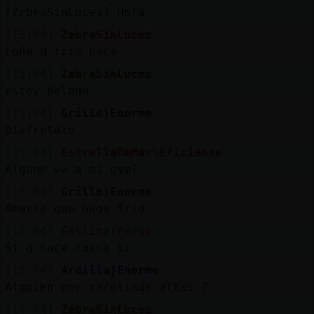
[ZebraSinLuces] Hola
[15:04]
ZebraSinLuces
coño q frío hace
[15:04]
ZebraSinLuces
estoy helado
[15:04]
Grillo}Enorme
Disfrutalo
[15:04]
EstrellaDeMar\Eficiente
Alguno va a mi gym?
[15:04]
Grillo}Enorme
Amaria que haga frio
[15:04]
Gallina}Feroz
Si q hace rasca si
[15:04]
Ardilla}Enorme
Alguien por carolinas altas ?
[15:04]
ZebraSinLuces