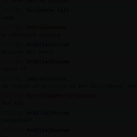
si eres mas de bananas
[15:28]
Serpiente_Agil
xddd
[15:28]
ZebraSinLuces
q cabronazo jajajja
[15:28]
Ardilla}Enorme
Alguien por aquii
[15:28]
Ardilla}Enorme
Cerca ??
[15:28]
ZebraSinLuces
me repito el postasio no por discriminar che
[15:29]
EstrellaDeMar\Eficiente
Que tal
[15:29]
Ardilla}Enorme
Cerquita??
[15:29]
Ardilla}Enorme