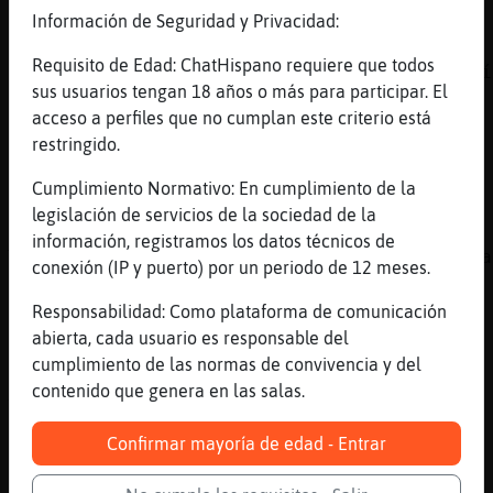
pescadería. No te pueden denunciar por algo 
Información de Seguridad y Privacidad:
[15:16]
Caiman-Torpe
Requisito de Edad: ChatHispano requiere que todos
De hecho , la letra de una cancion, una pelí
sus usuarios tengan 18 años o más para participar. El
[15:16]
Caiman-Torpe
acceso a perfiles que no cumplan este criterio está
Nino bravo piropeo a la mujer amada
restringido.
[15:16]
EstrellaDeMar\Eficiente
Cumplimiento Normativo: En cumplimiento de la
Dale super caliente el agua de las duchas
legislación de servicios de la sociedad de la
[15:16]
ZebraSinLuces
información, registramos los datos técnicos de
Tigre}Real si prefieres q te digan una burra
conexión (IP y puerto) por un periodo de 12 meses.
con respeto a una mujer y echarle un piropo 
Responsabilidad: Como plataforma de comunicación
[15:16]
Cabra\SinRespeto
abierta, cada usuario es responsable del
Cabra\SinRespeto ahora
cumplimiento de las normas de convivencia y del
[15:16]
Caiman-Torpe
contenido que genera en las salas.
Y asi otros tantos
[15:17]
EstrellaDeMar\Eficiente
Confirmar mayoría de edad - Entrar
Hshs