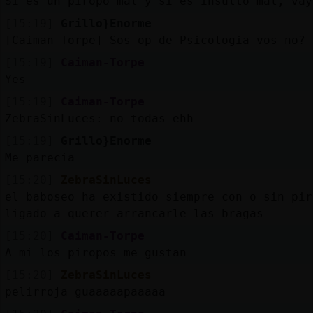
Si es un piropo mal y si es insulto mal, vay
[15:19]
Grillo}Enorme
[Caiman-Torpe] Sos op de Psicologia vos no?
[15:19]
Caiman-Torpe
Yes
[15:19]
Caiman-Torpe
ZebraSinLuces: no todas ehh
[15:19]
Grillo}Enorme
Me parecia
[15:20]
ZebraSinLuces
el baboseo ha existido siempre con o sin pir
ligado a querer arrancarle las bragas
[15:20]
Caiman-Torpe
A mi los piropos me gustan
[15:20]
ZebraSinLuces
pelirroja guaaaaapaaaaa