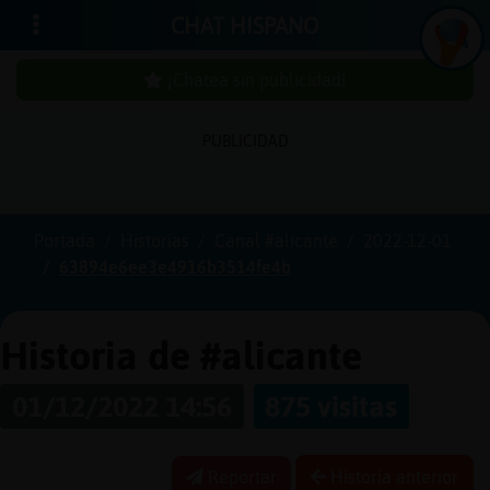
CHAT HISPANO
¡Chatea sin publicidad!
PUBLICIDAD
Iniciar
sesión
Portada
Historias
Canal #alicante
2022-12-01
63894e6ee3e4916b3514fe4b
¡Chatea
sin
publici
Historia de #alicante
01/12/2022 14:56
875 visitas
Crear
una
Reportar
Historia anterior
cuenta