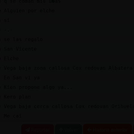
n
q se coman mis u�as
e
Alguien por elche
n
si
e
-.-
n
se las regalo
n
San Vicente
e
Elche
e
Vega baja zona callosa Cox redovan Albatera
l
En San vi ya
e
Kien propone algo ya...
e
Kero plan
e
Vega baja cerca callosa Cox redovan Orihuel
l
Me cai
Reportar
Volver
Historia anterior