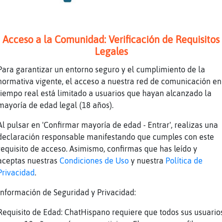
e
Para y a
a
Pues no, hoy no
e
Vega baja x Orihuela y alrededores
Acceso a la Comunidad: Verificación de Requisitos
e
-.-
Legales
e
Quien invita a club liberal
Para garantizar un entorno seguro y el cumplimiento de la
e
Alic
normativa vigente, el acceso a nuestra red de comunicación en
tiempo real está limitado a usuarios que hayan alcanzado la
e
Vega baja cerca Orihuela
mayoría de edad legal (18 años).
n
Algún casado charla
Al pulsar en 'Confirmar mayoría de edad - Entrar', realizas una
e
Amigito aora
declaración responsable manifestando que cumples con este
e
Elche
requisito de acceso. Asimismo, confirmas que has leído y
e
alguna chica de la zona? privi
aceptas nuestras
Condiciones de Uso
y nuestra
Política de
Privacidad
.
e
Jajaja
e
Quien invita a local liberal hoy
Información de Seguridad y Privacidad:
e
Hola
Requisito de Edad: ChatHispano requiere que todos sus usuario