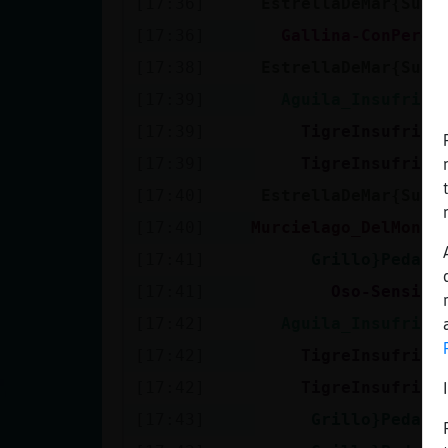
[17:36]
EstrellaDeMar{Suav
[17:36]
Gallina-ConPerez
[17:38]
EstrellaDeMar{Suav
[17:39]
Aguila_Insufribl
[17:39]
TigreInsufribl
[17:39]
TigreInsufribl
[17:40]
EstrellaDeMar{Suav
[17:40]
Murcielago_DelMonto
[17:41]
Grillo}Pedant
[17:41]
Oso-Sensibl
[17:42]
Aguila_Insufribl
[17:42]
TigreInsufribl
[17:42]
TigreInsufribl
[17:43]
Grillo}Pedant