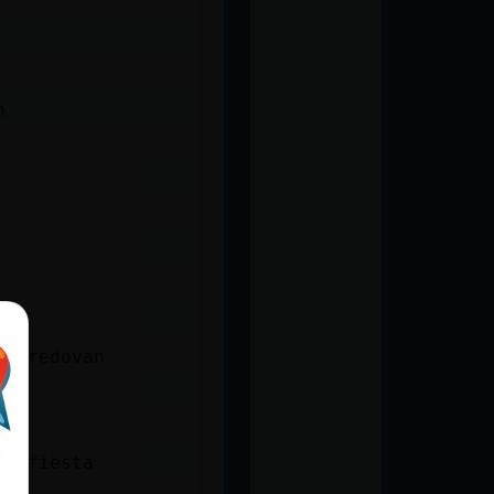
n
ox redovan
de fiesta