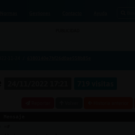
Bus
Normas
Gestiones
Contacto
Ayuda
PUBLICIDAD
022-11-24
6380140e7bf26d0ae558b85e
e
24/11/2022 17:21
719 visitas
Reportar
Volver
Historia anterior
Mensaje
e
=#