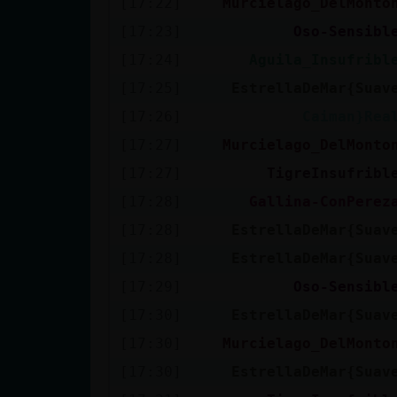
[17:22]
Murcielago_DelMonto
cuenta
[17:23]
Oso-Sensibl
[17:24]
Aguila_Insufribl
[17:25]
EstrellaDeMar{Suav
Reservar
[17:26]
Caiman}Rea
alias
[17:27]
Murcielago_DelMonto
[17:27]
TigreInsufribl
Actualizar
[17:28]
Gallina-ConPerez
contraseña
[17:28]
EstrellaDeMar{Suav
[17:28]
EstrellaDeMar{Suav
[17:29]
Oso-Sensibl
Actualizar
[17:30]
EstrellaDeMar{Suav
IP virtual
[17:30]
Murcielago_DelMonto
[17:30]
EstrellaDeMar{Suav