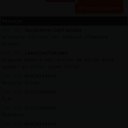
Historia siguiente
R
e
s
e
r
v
a
r
lia
s
Mensaje
a
[01:19]
Serpiente\ConTimidez
orihuela callosa cox redovan albatera
alguno
A
c
tu
a
liz
a
o
n
tr
a
s
e
ñ
a
r c
[01:20]
Leon}ConTimidez
Algunoo maduro xxl activo de elche para
quedar yo chico joven elche
[01:22]
Oveja}Veloz
A
c
tu
a
liz
a
r
ir
tu
a
benissa altea
IP
v
l
[01:23]
GrilloFeroz
O_O
[01:23]
GrilloFeroz
M
is
lo
g
s
Buenasss
b
[01:23]
Oveja}Veloz