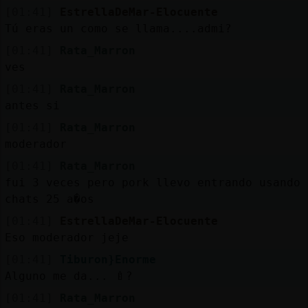
[01:41]
EstrellaDeMar-Elocuente
Tú eras un como se llama....admi?
[01:41]
Rata_Marron
ves
[01:41]
Rata_Marron
antes si
[01:41]
Rata_Marron
moderador
[01:41]
Rata_Marron
fui 3 veces pero pork llevo entrando usando
chats 25 a�os
[01:41]
EstrellaDeMar-Elocuente
Eso moderador jeje
[01:41]
Tiburon}Enorme
Alguno me da... 🍼?
[01:41]
Rata_Marron