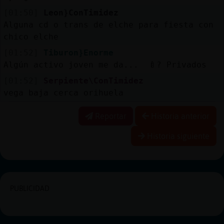
[01:50]
Leon}ConTimidez
Alguna cd o trans de elche para fiesta con
chico elche
[01:52]
Tiburon}Enorme
Algún activo joven me da... 🍼? Privados
[01:52]
Serpiente\ConTimidez
vega baja cerca orihuela
Reportar
Historia anterior
Historia siguiente
PUBLICIDAD