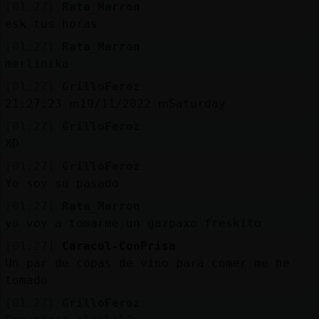
[01:27]
Rata_Marron
esk tus horas
[01:27]
Rata_Marron
merlinika
[01:27]
GrilloFeroz
21:27:23 ՠ19/11/2022 ՠSaturday
[01:27]
GrilloFeroz
XD
[01:27]
GrilloFeroz
Yo soy su pasado
[01:27]
Rata_Marron
yo voy a tomarme un gazpaxo freskito
[01:27]
Caracol-ConPrisa
Un par de copas de vino para comer me he
tomado
[01:27]
GrilloFeroz