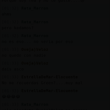
Porque soy fea y no te guste....😢
[01:32]
Rata_Marron
ahms
[01:32]
Rata_Marron
pero kedamos?
[01:32]
Rata_Marron
no es eso... no seria por eso
[01:33]
Oveja}Veloz
no quedo con nadie
[01:33]
Oveja}Veloz
dais asco
[01:33]
EstrellaDeMar-Elocuente
No me recuerdas Green?....muy mal
[01:33]
EstrellaDeMar-Elocuente
😂😂😂😂
[01:33]
Rata_Marron