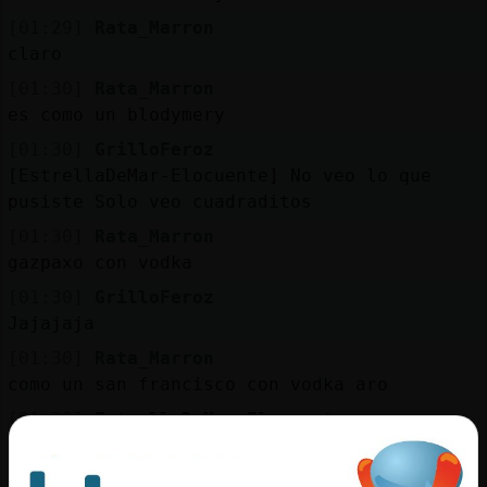
[01:29]
Rata_Marron
claro
[01:30]
Rata_Marron
es como un blodymery
[01:30]
GrilloFeroz
[EstrellaDeMar-Elocuente] No veo lo que
pusiste Solo veo cuadraditos
[01:30]
Rata_Marron
gazpaxo con vodka
[01:30]
GrilloFeroz
Jajajaja
[01:30]
Rata_Marron
como un san francisco con vodka aro
[01:30]
EstrellaDeMar-Elocuente
Un ron GrilloFeroz
[01:30]
Serpiente\ConTimidez