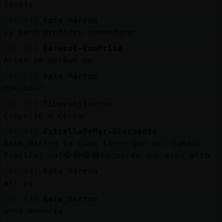
jajaja
[01:41]
Rata_Marron
si pero prefiero desmoderar
[01:41]
Caracol-ConPrisa
Antes se dec�un op
[01:42]
Rata_Marron
operador
[01:42]
Tiburon}Enorme
Campello o cerca?
[01:42]
EstrellaDeMar-Elocuente
Rata_Marron la cama tiene que ser tamaño
familiar no?😂😂😂😂recuerdo que eras alto
[01:43]
Rata_Marron
asi es
[01:43]
Rata_Marron
wena memoria