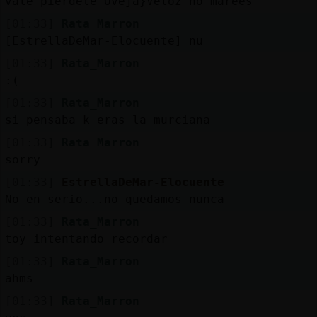
vale pierdete Oveja}Veloz no marees
[01:33]
Rata_Marron
[EstrellaDeMar-Elocuente] nu
[01:33]
Rata_Marron
:(
[01:33]
Rata_Marron
si pensaba k eras la murciana
[01:33]
Rata_Marron
sorry
[01:33]
EstrellaDeMar-Elocuente
No en serio...no quedamos nunca
[01:33]
Rata_Marron
toy intentando recordar
[01:33]
Rata_Marron
ahms
[01:33]
Rata_Marron