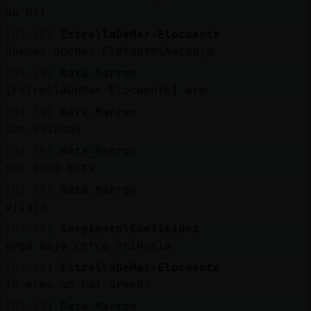
Na nit
[01:38]
EstrellaDeMar-Elocuente
Buenas noches Elefante\Naranja
[01:39]
Rata_Marron
[EstrellaDeMar-Elocuente] aro
[01:39]
Rata_Marron
son asiduos
[01:39]
Rata_Marron
son como bots
[01:39]
Rata_Marron
ajjaja
[01:39]
Serpiente\ConTimidez
vega baja cerca orihuela
[01:39]
EstrellaDeMar-Elocuente
Tú eres un bot Green?
[01:39]
Rata_Marron