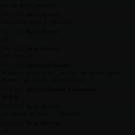
yo si pero avanzao
[01:39]
Rata_Marron
recopilo bots y fusiono
[01:39]
Rata_Marron
xD
[01:40]
Rata_Marron
los mezclo
[01:40]
Leon}ConTimidez
Algunoo maduro xxl activo de elche para
quedar yo chico joven elche
[01:40]
EstrellaDeMar-Elocuente
😂😂😂
[01:40]
Rata_Marron
yo seria un bot... cansino
[01:40]
Rata_Marron
xD