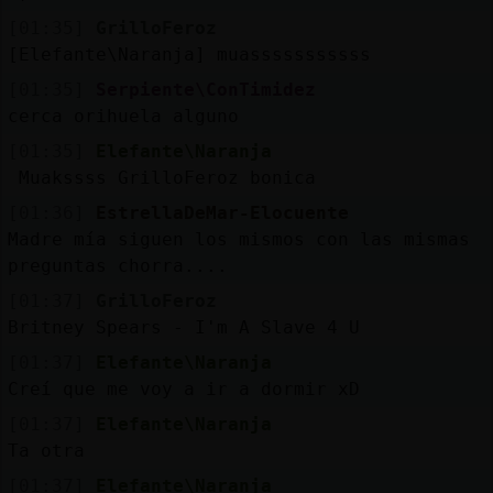
[01:35]
GrilloFeroz
[Elefante\Naranja] muasssssssssss
[01:35]
Serpiente\ConTimidez
cerca orihuela alguno
[01:35]
Elefante\Naranja
Muakssss GrilloFeroz bonica
[01:36]
EstrellaDeMar-Elocuente
Madre mía siguen los mismos con las mismas
preguntas chorra....
[01:37]
GrilloFeroz
Britney Spears - I'm A Slave 4 U
[01:37]
Elefante\Naranja
Creí que me voy a ir a dormir xD
[01:37]
Elefante\Naranja
Ta otra
[01:37]
Elefante\Naranja