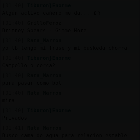
[01:40]
Tiburon}Enorme
Algún activo cañero me da... 🍼?
[01:40]
GrilloFeroz
Britney Spears - Gimme More
[01:40]
Rata_Marron
yo tb tengo mi frase y mi buskeda chorra
[01:40]
Tiburon}Enorme
Campello o cerca?
[01:40]
Rata_Marron
para pasar como bot
[01:40]
Rata_Marron
mira
[01:40]
Tiburon}Enorme
Privados
[01:41]
Rata_Marron
Busco cama de agua para relacion estable