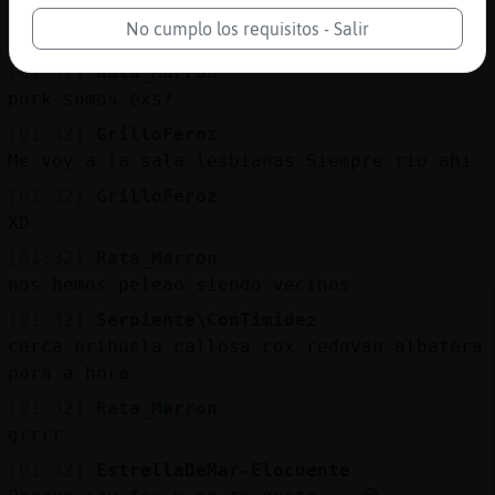
[01:32]
Rata_Marron
No cumplo los requisitos - Salir
pos mu mal
[01:32]
Rata_Marron
pork somos exs?
[01:32]
GrilloFeroz
Me voy a la sala lesbianas Siempre rio ahi
[01:32]
GrilloFeroz
XD
[01:32]
Rata_Marron
nos hemos peleao siendo vecinos
[01:32]
Serpiente\ConTimidez
cerca orihuela callosa cox redovan albatera
para a hora
[01:32]
Rata_Marron
grrrr
[01:32]
EstrellaDeMar-Elocuente