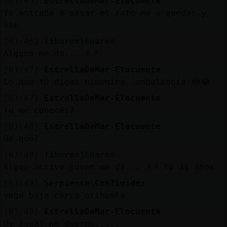
[01:45]
EstrellaDeMar-Elocuente
Yo entraba a pasar el rato no a quedar y
eso
[01:46]
Tiburon}Enorme
Alguno me da... 🍼?
[01:47]
EstrellaDeMar-Elocuente
Lo que tú digas nimonino..ambulancia 😂😂
[01:47]
EstrellaDeMar-Elocuente
Tu me conoces?
[01:48]
EstrellaDeMar-Elocuente
De qué?
[01:48]
Tiburon}Enorme
Algún activo joven me da... 🍼? Yo 31 años
[01:49]
Serpiente\ConTimidez
vega baja cerca orihuela
[01:49]
EstrellaDeMar-Elocuente
Uy igual no duermo.....