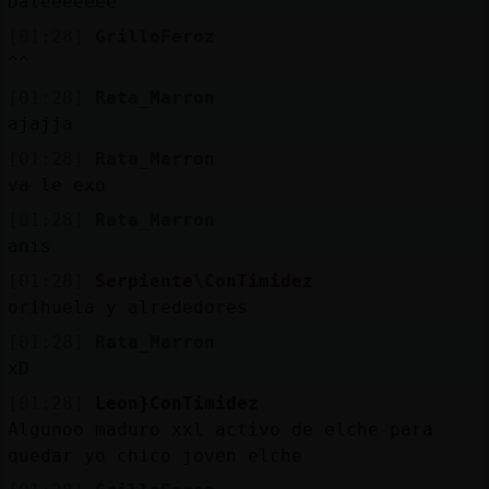
Daleeeeeee
[01:28]
GrilloFeroz
^^
[01:28]
Rata_Marron
ajajja
[01:28]
Rata_Marron
va le exo
[01:28]
Rata_Marron
anis
[01:28]
Serpiente\ConTimidez
orihuela y alrededores
[01:28]
Rata_Marron
xD
[01:28]
Leon}ConTimidez
Algunoo maduro xxl activo de elche para
quedar yo chico joven elche