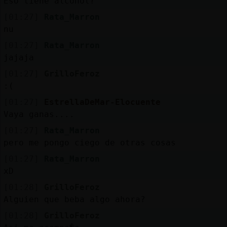
Eso tiene alcohol?
[01:27]
Rata_Marron
nu
[01:27]
Rata_Marron
jajaja
[01:27]
GrilloFeroz
:(
[01:27]
EstrellaDeMar-Elocuente
Vaya ganas....
[01:27]
Rata_Marron
pero me pongo ciego de otras cosas
[01:27]
Rata_Marron
xD
[01:28]
GrilloFeroz
Alguien que beba algo ahora?
[01:28]
GrilloFeroz