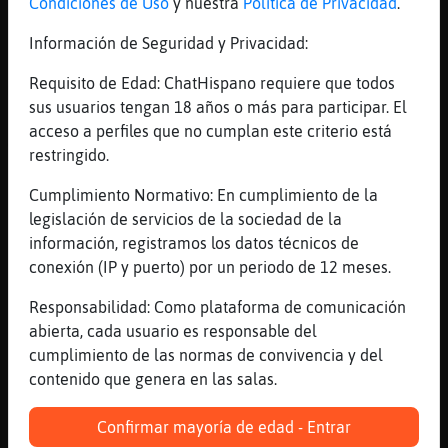
Condiciones de Uso
y nuestra
Política de Privacidad
.
Soy mas humilde
[01:31]
Rata_Marron
Información de Seguridad y Privacidad:
[EstrellaDeMar-Elocuente] eres mi amiga la
Requisito de Edad: ChatHispano requiere que todos
murciana?
sus usuarios tengan 18 años o más para participar. El
[01:31]
EstrellaDeMar-Elocuente
acceso a perfiles que no cumplan este criterio está
Gracias guapa
restringido.
[01:31]
GrilloFeroz
Cumplimiento Normativo: En cumplimiento de la
:*
legislación de servicios de la sociedad de la
[01:31]
Rata_Marron
información, registramos los datos técnicos de
la de ojos manga?
conexión (IP y puerto) por un periodo de 12 meses.
[01:31]
EstrellaDeMar-Elocuente
Responsabilidad: Como plataforma de comunicación
No green...tu ex amiga de la vila 😂😂😂
abierta, cada usuario es responsable del
[01:31]
Rata_Marron
cumplimiento de las normas de convivencia y del
ahms
contenido que genera en las salas.
[01:32]
Rata_Marron
vaya....
Confirmar mayoría de edad - Entrar