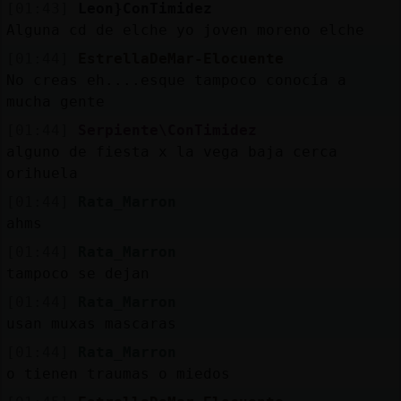
[01:43]
Leon}ConTimidez
Alguna cd de elche yo joven moreno elche
[01:44]
EstrellaDeMar-Elocuente
No creas eh....esque tampoco conocía a
mucha gente
[01:44]
Serpiente\ConTimidez
alguno de fiesta x la vega baja cerca
orihuela
[01:44]
Rata_Marron
ahms
[01:44]
Rata_Marron
tampoco se dejan
[01:44]
Rata_Marron
usan muxas mascaras
[01:44]
Rata_Marron
o tienen traumas o miedos