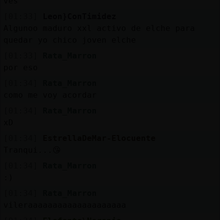
ves
[01:33]
Leon}ConTimidez
Algunoo maduro xxl activo de elche para
quedar yo chico joven elche
[01:33]
Rata_Marron
por eso
[01:34]
Rata_Marron
como me voy acordar
[01:34]
Rata_Marron
xD
[01:34]
EstrellaDeMar-Elocuente
Tranqui...😘
[01:34]
Rata_Marron
:)
[01:34]
Rata_Marron
vileraaaaaaaaaaaaaaaaaaaa