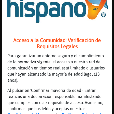
orihuela o cerca
[01:30]
GrilloFeroz
[EstrellaDeMar-Elocuente] Gracias cielo
Pero me gusta la cerveza
[01:31]
GrilloFeroz
ACTION _ ϯ \_una jarra de CERVEZA 
Acceso a la Comunidad: Verificación de
Requisitos Legales
[01:31]
GrilloFeroz
ACTION _ __ /_ para EstrellaDeMar-
Para garantizar un entorno seguro y el cumplimiento
Elocuente
de la normativa vigente, el acceso a nuestra red de
[01:31]
GrilloFeroz
comunicación en tiempo real está limitado a usuarios
:D
que hayan alcanzado la mayoría de edad legal (18
años).
[01:31]
EstrellaDeMar-Elocuente
Jo qué delicada eres 😂😂😂😂
Al pulsar en 'Confirmar mayoría de edad - Entrar',
[01:31]
GrilloFeroz
realizas una declaración responsable manifestando
Jajajaj
que cumples con este requisito de acceso. Asimismo,
confirmas que has leído y aceptas nuestras
[01:31]
GrilloFeroz