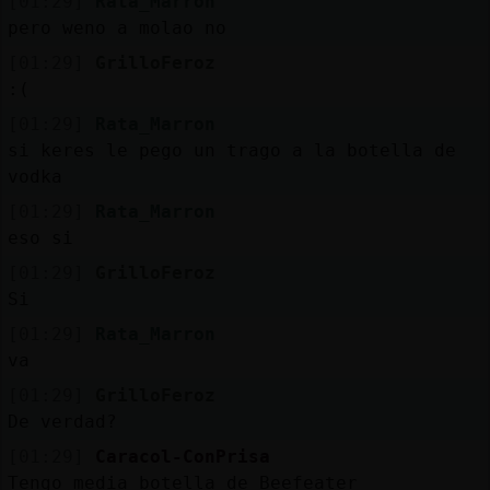
[01:29]
Rata_Marron
pero weno a molao no
[01:29]
GrilloFeroz
:(
[01:29]
Rata_Marron
si keres le pego un trago a la botella de
vodka
[01:29]
Rata_Marron
eso si
[01:29]
GrilloFeroz
Si
[01:29]
Rata_Marron
va
[01:29]
GrilloFeroz
De verdad?
[01:29]
Caracol-ConPrisa
Tengo media botella de Beefeater