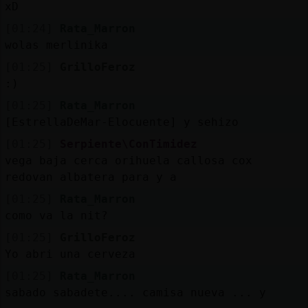
xD
[01:24]
Rata_Marron
wolas merlinika
[01:25]
GrilloFeroz
:)
[01:25]
Rata_Marron
[EstrellaDeMar-Elocuente] y sehizo
[01:25]
Serpiente\ConTimidez
vega baja cerca orihuela callosa cox
redovan albatera para y a
[01:25]
Rata_Marron
como va la nit?
[01:25]
GrilloFeroz
Yo abri una cerveza
[01:25]
Rata_Marron
sabado sabadete.... camisa nueva ... y