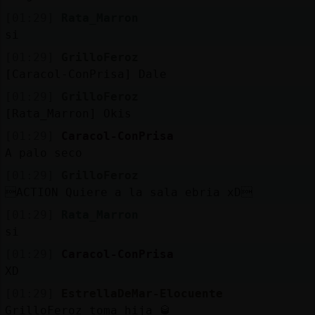
[01:29]
Rata_Marron
si
[01:29]
GrilloFeroz
[Caracol-ConPrisa] Dale
[01:29]
GrilloFeroz
[Rata_Marron] Okis
[01:29]
Caracol-ConPrisa
A palo seco
[01:29]
GrilloFeroz
ACTION Quiere a la sala ebria xD
[01:29]
Rata_Marron
si
[01:29]
Caracol-ConPrisa
XD
[01:29]
EstrellaDeMar-Elocuente
GrilloFeroz toma hija 🥃