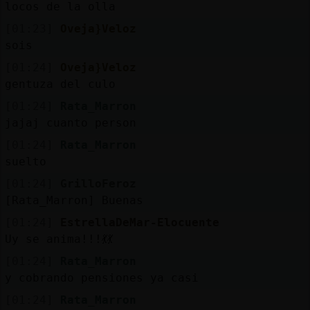
locos de la olla
[01:23]
Oveja}Veloz
M
is
r
o
s
sois
fo
[01:24]
Oveja}Veloz
gentuza del culo
[01:24]
Rata_Marron
R
e
g
is
tr
a
r
n
a
n
a
jajaj cuanto person
u
[01:24]
Rata_Marron
c
l
suelto
[01:24]
GrilloFeroz
[Rata_Marron] Buenas
M
á
s
e
s
o
n
e
s
g
[01:24]
EstrellaDeMar-Elocuente
Uy se anima!!!💃💃
[01:24]
Rata_Marron
y cobrando pensiones ya casi
[01:24]
Rata_Marron