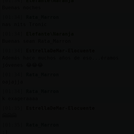
[01:34]
Elefante\Naranja
Buenas noches
[01:34]
Rata_Marron
nas nits Tronic
[01:34]
Elefante\Naranja
Buenas sean Rata_Marron
[01:34]
EstrellaDeMar-Elocuente
Además hace muchos años de eso...éramos
jóvenes 😂😂😂
[01:34]
Rata_Marron
oajajja
[01:34]
Rata_Marron
k exageraaaa
[01:35]
EstrellaDeMar-Elocuente
🤗🤗🤗
[01:35]
Rata_Marron
:)