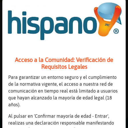
Las que más gustan
Las que más disgustan
Canal #albacete
-
03/02/2023 22:53
Reserva
alias
Leon-Verde
: A mi me apetece....
Gata_ConPereza
: Buenasssssssssss
Leon-Verde
: Hola paula
Actuali
Gata_ConPereza
: *Leon-Verde* holaa
Acceso a la Comunidad: Verificación de
contras
Leon-Verde
: �e apetece quddar paula?
Requisitos Legales
...
Para garantizar un entorno seguro y el cumplimiento
de la normativa vigente, el acceso a nuestra red de
23 líneas de 3 usuarios
592 visitas
-8 puntos
Actuali
comunicación en tiempo real está limitado a usuarios
IP
que hayan alcanzado la mayoría de edad legal (18
virtual
años).
1
Al pulsar en 'Confirmar mayoría de edad - Entrar',
realizas una declaración responsable manifestando