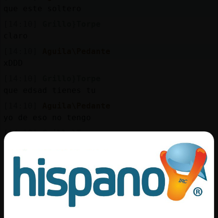
Mis
que este soltero
blogs
[14:10]
Grillo}Torpe
claro
[14:10]
Aguila\Pedante
Mis
xDDD
foros
[14:10]
Grillo}Torpe
que edsad tienes tu
[14:10]
Aguila\Pedante
Registr
yo de eso no tengo
un
[14:10]
Grillo}Torpe
canal
no tienes edad
[14:10]
Aguila\Pedante
creo que soy mayor para ti
Más
[14:10]
Grillo}Torpe
gestion
jolines
[14:10]
Grillo}Torpe