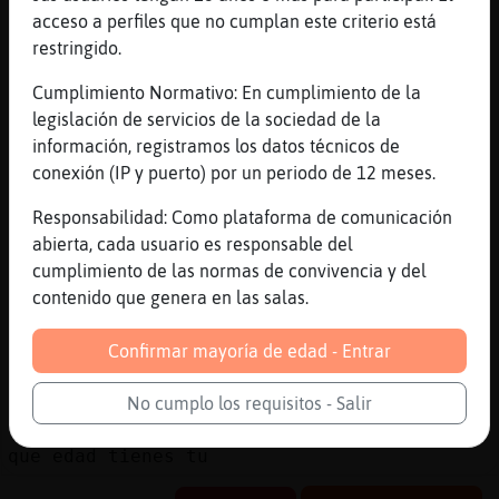
je je
acceso a perfiles que no cumplan este criterio está
restringido.
[14:12]
Grillo}Torpe
lo mio es
Cumplimiento Normativo: En cumplimiento de la
[14:12]
Grillo}Torpe
legislación de servicios de la sociedad de la
que estamos mal
información, registramos los datos técnicos de
conexión (IP y puerto) por un periodo de 12 meses.
[14:13]
Aguila\Pedante
eso es un cuento
Responsabilidad: Como plataforma de comunicación
[14:13]
Grillo}Torpe
abierta, cada usuario es responsable del
no te conozco de nada
cumplimiento de las normas de convivencia y del
contenido que genera en las salas.
[14:13]
Grillo}Torpe
te digo la verdad
Confirmar mayoría de edad - Entrar
[14:14]
Grillo}Torpe
cada uno dormimos en una cama
No cumplo los requisitos - Salir
[14:14]
Grillo}Torpe
que edad tienes tu