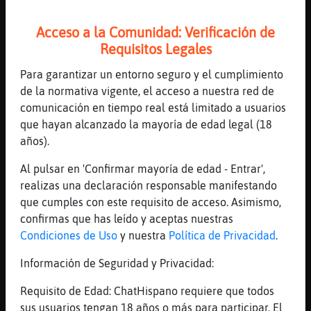
yo tengo 56
Acceso a la Comunidad: Verificación de
[14:11]
Aguila\Pedante
Requisitos Legales
la edad de mi papi
[14:11]
Aguila\Pedante
Para garantizar un entorno seguro y el cumplimiento
xDD
de la normativa vigente, el acceso a nuestra red de
comunicación en tiempo real está limitado a usuarios
[14:11]
Grillo}Torpe
que hayan alcanzado la mayoría de edad legal (18
no dices que heres mayor que yo
años).
[14:11]
Aguila\Pedante
bromeo
Al pulsar en 'Confirmar mayoría de edad - Entrar',
realizas una declaración responsable manifestando
[14:12]
Aguila\Pedante
que cumples con este requisito de acceso. Asimismo,
no ves tu buscando novia
confirmas que has leído y aceptas nuestras
[14:12]
Grillo}Torpe
Condiciones de Uso
y nuestra
Política de Privacidad
.
los a񯳠no cuentan
Información de Seguridad y Privacidad:
[14:12]
Aguila\Pedante
y esperando a tu mujer para comer
Requisito de Edad: ChatHispano requiere que todos
[14:12]
Grillo}Torpe
sus usuarios tengan 18 años o más para participar. El