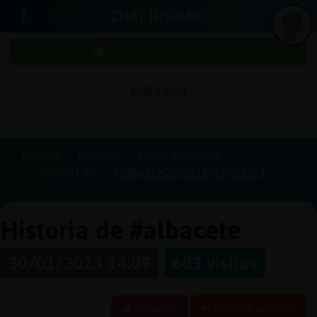
CHAT HISPANO
¡Chatea sin publicidad!
PUBLICIDAD
Iniciar
sesión
Portada
Historias
Canal #albacete
2023-01-30
63d8681e05689139690d23e4
¡Chatea
sin
publici
Historia de #albacete
30/01/2023 14:09
603 visitas
Crear
una
Reportar
Historia anterior
cuenta