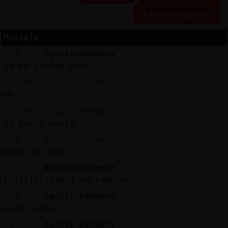
Historia siguiente
Mensaje
Reserva
[14:09]
Aguila\Pedante
alias
yo en Ciudad Real
[14:09]
Grillo}Torpe
ok
Actuali
[14:09]
Grillo}Torpe
contras
yo busco novia
[14:09]
Grillo}Torpe
pero en serio
Actuali
[14:10]
Aguila\Pedante
IP
[Grillo}Torpe] yo tambien
virtual
[14:10]
Aguila\Pedante
pero novio
[14:10]
Aguila\Pedante